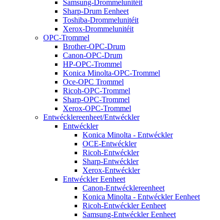
Samsung-Drommelunitéit
Sharp-Drum Eenheet
Toshiba-Drommelunitéit
Xerox-Drommelunitéit
OPC-Trommel
Brother-OPC-Drum
Canon-OPC-Drum
HP-OPC-Trommel
Konica Minolta-OPC-Trommel
Oce-OPC Trommel
Ricoh-OPC-Trommel
Sharp-OPC-Trommel
Xerox-OPC-Trommel
Entwécklereenheet/Entwéckler
Entwéckler
Konica Minolta - Entwéckler
OCE-Entwéckler
Ricoh-Entwéckler
Sharp-Entwéckler
Xerox-Entwéckler
Entwéckler Eenheet
Canon-Entwécklereenheet
Konica Minolta - Entwéckler Eenheet
Ricoh-Entwéckler Eenheet
Samsung-Entwéckler Eenheet