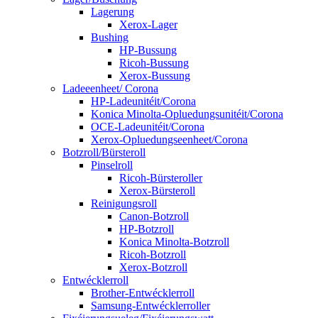
Lagerung
Xerox-Lager
Bushing
HP-Bussung
Ricoh-Bussung
Xerox-Bussung
Ladeeenheet/ Corona
HP-Ladeunitéit/Corona
Konica Minolta-Opluedungsunitéit/Corona
OCE-Ladeunitéit/Corona
Xerox-Opluedungseenheet/Corona
Botzroll/Bürsteroll
Pinselroll
Ricoh-Bürsteroller
Xerox-Bürsteroll
Reinigungsroll
Canon-Botzroll
HP-Botzroll
Konica Minolta-Botzroll
Ricoh-Botzroll
Xerox-Botzroll
Entwécklerroll
Brother-Entwécklerroll
Samsung-Entwécklerroller