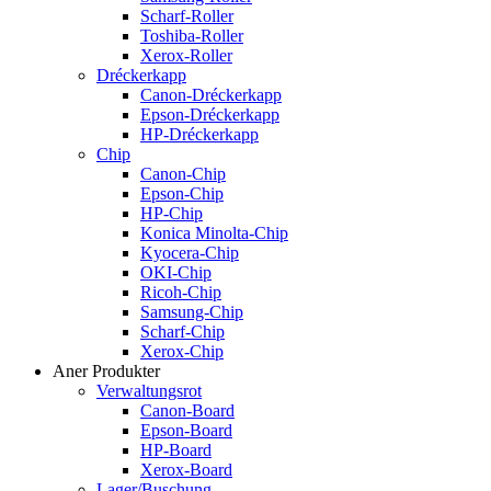
Scharf-Roller
Toshiba-Roller
Xerox-Roller
Dréckerkapp
Canon-Dréckerkapp
Epson-Dréckerkapp
HP-Dréckerkapp
Chip
Canon-Chip
Epson-Chip
HP-Chip
Konica Minolta-Chip
Kyocera-Chip
OKI-Chip
Ricoh-Chip
Samsung-Chip
Scharf-Chip
Xerox-Chip
Aner Produkter
Verwaltungsrot
Canon-Board
Epson-Board
HP-Board
Xerox-Board
Lager/Buschung