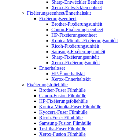
Sharp-Entwéckler Eenheet
Xerox-Entwécklereenheet
Fixéierungseenheet/Ënnerhaltskit
Fixéierungseenheet
Brother-Fixéierungsunitéit
Canon-Fixéierungseenheet
HP-Fixéierungseenheet
Konica Minolta-Fixéierungsunitéit
Ricoh-Fixéierungsunitéit
Samsung-Fixéierungsunitéit
Sharp-Fixéierungsunitéit
Xerox-Fixéierungsunitéit
Ënnerhaltsset
HP-Ënnerhaltskit
Xerox-Ënnerhaltskit
Fixéierungsfoliehülle
Brother-Fuser Filmhülle
Canon-Fusion Filmhülle
HP-Fixéierungsfoliehülle
Konica Minolta-Fuser Filmhülle
Kyocera-Fuser Filmhülle
Ricoh-Fuser Filmhülle
Samsung-Fusion Filmhülle
Toshiba-Fuser Filmhülle
Xerox-Fusion Filmhülle