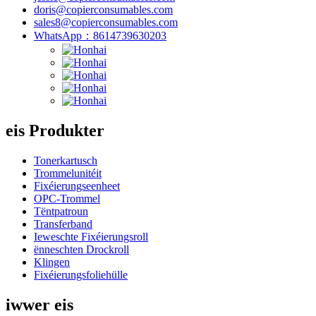
doris@copierconsumables.com
sales8@copierconsumables.com
WhatsApp：8614739630203
eis Produkter
Tonerkartusch
Trommelunitéit
Fixéierungseenheet
OPC-Trommel
Tëntpatroun
Transferband
Ieweschte Fixéierungsroll
ënneschten Drockroll
Klingen
Fixéierungsfoliehülle
iwwer eis