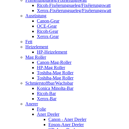
Fixéierungsueleg/Fixéierungswatt
Ricoh-Fixéierungsueleg/Fixéierungswatt
Xerox-Fixéierungsueleg/Fixéierungswatt
Ausrüstung
Canon-Gear
OCE-Gear
Ricoh-Gear
Xerox-Gear
Fett
Heizelement
HP-Heizelement
Mag Roller
Canon-Mag-Roller
HP-Mag Roller
Toshiba-Mag Roller
Toshiba-Mag Roller
Schmierstoffbar/Wachsbar
Konica Minolta-Bar
Ricoh-Bar
Xerox-Bar
Anerer
Folie
Aner Deeler
Canon - Aner Deeler
Epson-Aner Deeler