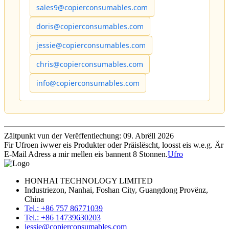
sales9@copierconsumables.com
doris@copierconsumables.com
jessie@copierconsumables.com
chris@copierconsumables.com
info@copierconsumables.com
Zäitpunkt vun der Verëffentlechung: 09. Abrëll 2026
Fir Ufroen iwwer eis Produkter oder Präislëscht, loosst eis w.e.g. Är
E-Mail Adress a mir mellen eis bannent 8 Stonnen.
Ufro
HONHAI TECHNOLOGY LIMITED
Industriezon, Nanhai, Foshan City, Guangdong Provënz,
China
Tel.: +86 757 86771039
Tel.: +86 14739630203
jessie@copierconsumables.com