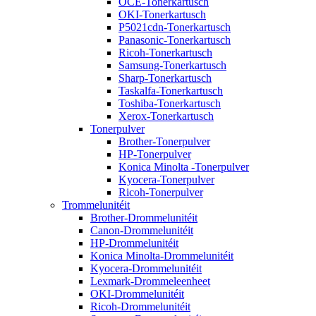
OCE-Tonerkartusch
OKI-Tonerkartusch
P5021cdn-Tonerkartusch
Panasonic-Tonerkartusch
Ricoh-Tonerkartusch
Samsung-Tonerkartusch
Sharp-Tonerkartusch
Taskalfa-Tonerkartusch
Toshiba-Tonerkartusch
Xerox-Tonerkartusch
Tonerpulver
Brother-Tonerpulver
HP-Tonerpulver
Konica Minolta -Tonerpulver
Kyocera-Tonerpulver
Ricoh-Tonerpulver
Trommelunitéit
Brother-Drommelunitéit
Canon-Drommelunitéit
HP-Drommelunitéit
Konica Minolta-Drommelunitéit
Kyocera-Drommelunitéit
Lexmark-Drommeleenheet
OKI-Drommelunitéit
Ricoh-Drommelunitéit