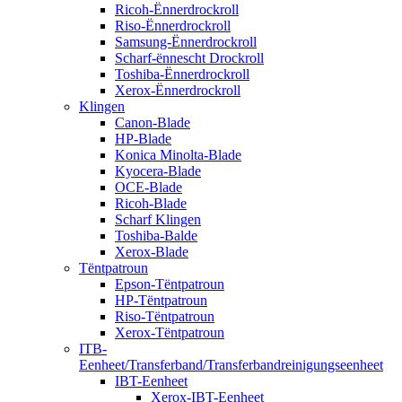
Ricoh-Ënnerdrockroll
Riso-Ënnerdrockroll
Samsung-Ënnerdrockroll
Scharf-ënnescht Drockroll
Toshiba-Ënnerdrockroll
Xerox-Ënnerdrockroll
Klingen
Canon-Blade
HP-Blade
Konica Minolta-Blade
Kyocera-Blade
OCE-Blade
Ricoh-Blade
Scharf Klingen
Toshiba-Balde
Xerox-Blade
Tëntpatroun
Epson-Tëntpatroun
HP-Tëntpatroun
Riso-Tëntpatroun
Xerox-Tëntpatroun
ITB-
Eenheet/Transferband/Transferbandreinigungseenheet
IBT-Eenheet
Xerox-IBT-Eenheet