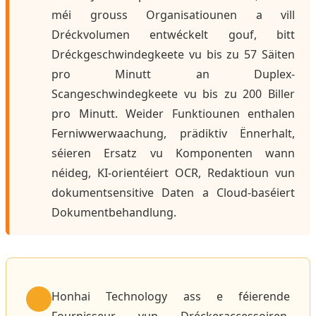
méi grouss Organisatiounen a vill
Dréckvolumen entwéckelt gouf, bitt
Dréckgeschwindegkeete vu bis zu 57 Säiten
pro Minutt an Duplex-
Scangeschwindegkeete vu bis zu 200 Biller
pro Minutt. Weider Funktiounen enthalen
Ferniwwerwaachung, prädiktiv Ënnerhalt,
séieren Ersatz vu Komponenten wann
néideg, KI-orientéiert OCR, Redaktioun vun
dokumentsensitive Daten a Cloud-baséiert
Dokumentbehandlung.
Honhai Technology ass e féierende