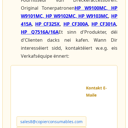
Fournisseur vun Dréckeraccessoiren.
Original Tonerpatronen
HP W9100MC, HP
W9101MC, HP W9102MC, HP W9103MC
,
HP
415A
,
HP CF325X
,
HP CF300A
,
HP CF301A
,
HP Q7516A/16A
Et sinn d'Produkter, déi
d'Clienten dacks nei kafen. Wann Dir
interesséiert sidd, kontaktéiert w.e.g. eis
Verkafséquipe ënnert:
Kontakt E-
Maile
sales8@copierconsumables.com