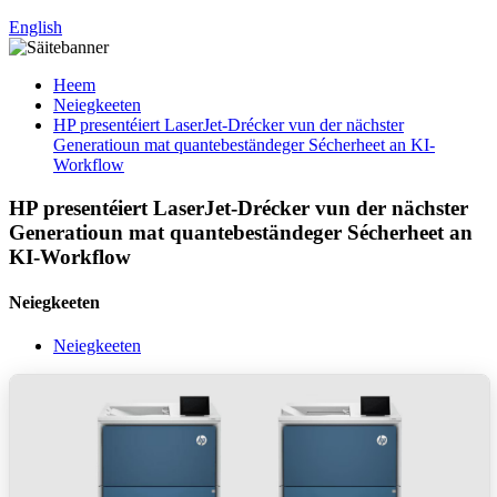
English
Heem
Neiegkeeten
HP presentéiert LaserJet-Drécker vun der nächster
Generatioun mat quantebeständeger Sécherheet an KI-
Workflow
HP presentéiert LaserJet-Drécker vun der nächster
Generatioun mat quantebeständeger Sécherheet an
KI-Workflow
Neiegkeeten
Neiegkeeten