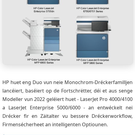
HP huet eng Duo vun neie Monochrom-Dréckerfamilljen
lancéiert, baséiert op de Fortschrëtter, déi et aus senge
Modeller vun 2022 geléiert huet - LaserJet Pro 4000/4100
a LaserJet Enterprise 5000/6000 - an entwéckelt nei
Drécker fir en Zäitalter vu bessere Dréckerworkflow,
Firmensécherheet an intelligenten Optiounen.