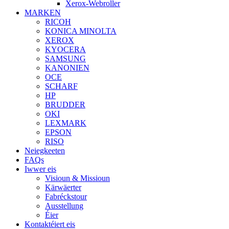
Xerox-Webroller
MARKEN
RICOH
KONICA MINOLTA
XEROX
KYOCERA
SAMSUNG
KANONIEN
OCE
SCHARF
HP
BRUDDER
OKI
LEXMARK
EPSON
RISO
Neiegkeeten
FAQs
Iwwer eis
Visioun & Missioun
Kärwäerter
Fabréckstour
Ausstellung
Éier
Kontaktéiert eis