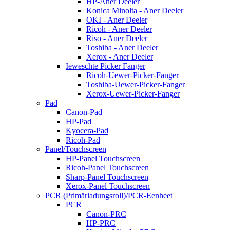
HP-Aner Deeler
Konica Minolta - Aner Deeler
OKI - Aner Deeler
Ricoh - Aner Deeler
Riso - Aner Deeler
Toshiba - Aner Deeler
Xerox - Aner Deeler
Ieweschte Picker Fanger
Ricoh-Uewer-Picker-Fanger
Toshiba-Uewer-Picker-Fanger
Xerox-Uewer-Picker-Fanger
Pad
Canon-Pad
HP-Pad
Kyocera-Pad
Ricoh-Pad
Panel/Touchscreen
HP-Panel Touchscreen
Ricoh-Panel Touchscreen
Sharp-Panel Touchscreen
Xerox-Panel Touchscreen
PCR (Primärladungsroll)/PCR-Eenheet
PCR
Canon-PRC
HP-PRC