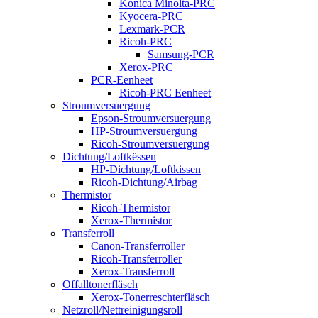
Konica Minolta-PRC
Kyocera-PRC
Lexmark-PCR
Ricoh-PRC
Samsung-PCR
Xerox-PRC
PCR-Eenheet
Ricoh-PRC Eenheet
Stroumversuergung
Epson-Stroumversuergung
HP-Stroumversuergung
Ricoh-Stroumversuergung
Dichtung/Loftkëssen
HP-Dichtung/Loftkissen
Ricoh-Dichtung/Airbag
Thermistor
Ricoh-Thermistor
Xerox-Thermistor
Transferroll
Canon-Transferroller
Ricoh-Transferroller
Xerox-Transferroll
Offalltonerfläsch
Xerox-Tonerreschterfläsch
Netzroll/Nettreinigungsroll