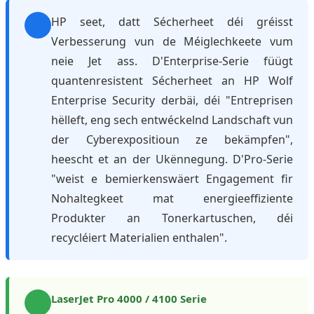
HP seet, datt Sécherheet déi gréisst
Verbesserung vun de Méiglechkeete vum
neie Jet ass. D'Enterprise-Serie füügt
quantenresistent Sécherheet an HP Wolf
Enterprise Security derbäi, déi "Entreprisen
hëlleft, eng sech entwéckelnd Landschaft vun
der Cyberexpositioun ze bekämpfen",
heescht et an der Ukënnegung. D'Pro-Serie
"weist e bemierkenswäert Engagement fir
Nohaltegkeet mat energieeffiziente
Produkter an Tonerkartuschen, déi
recycléiert Materialien enthalen".
LaserJet Pro 4000 / 4100 Serie