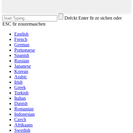
Dréckt Enter fir ze sichen oder
ESC fir zouzemaachen
English
French
German
Portuguese
Spanish
Russian
Japanese
Korean
Arabic
Irish
Greek
Turkish
Italian
Danish
Romanian
Indonesian
Czech
Afrikaans
Swedish