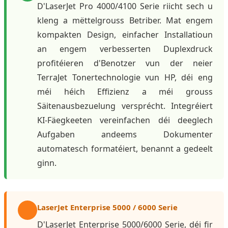
D'LaserJet Pro 4000/4100 Serie riicht sech u
kleng a mëttelgrouss Betriber. Mat engem
kompakten Design, einfacher Installatioun
an engem verbesserten Duplexdruck
profitéieren d'Benotzer vun der neier
TerraJet Tonertechnologie vun HP, déi eng
méi héich Effizienz a méi grouss
Säitenausbezuelung versprécht. Integréiert
KI-Fäegkeeten vereinfachen déi deeglech
Aufgaben andeems Dokumenter
automatesch formatéiert, benannt a gedeelt
ginn.
LaserJet Enterprise 5000 / 6000 Serie
D'LaserJet Enterprise 5000/6000 Serie, déi fir