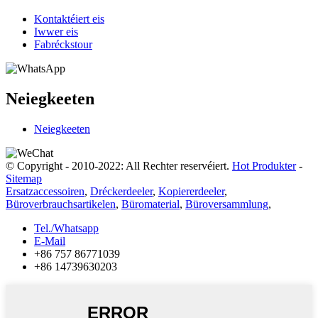
Kontaktéiert eis
Iwwer eis
Fabréckstour
Neiegkeeten
Neiegkeeten
© Copyright - 2010-2022: All Rechter reservéiert.
Hot Produkter
-
Sitemap
Ersatzaccessoiren
,
Dréckerdeeler
,
Kopiererdeeler
,
Büroverbrauchsartikelen
,
Büromaterial
,
Büroversammlung
,
Tel./Whatsapp
E-Mail
+86 757 86771039
+86 14739630203