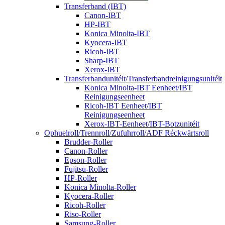
Transferband (IBT)
Canon-IBT
HP-IBT
Konica Minolta-IBT
Kyocera-IBT
Ricoh-IBT
Sharp-IBT
Xerox-IBT
Transferbandunitéit/Transferbandreinigungsunitéit
Konica Minolta-IBT Eenheet/IBT
Reinigungseenheet
Ricoh-IBT Eenheet/IBT
Reinigungseenheet
Xerox-IBT-Eenheet/IBT-Botzunitéit
Ophuelroll/Trennroll/Zufuhrroll/ADF Réckwärtsroll
Brudder-Roller
Canon-Roller
Epson-Roller
Fujitsu-Roller
HP-Roller
Konica Minolta-Roller
Kyocera-Roller
Ricoh-Roller
Riso-Roller
Samsung-Roller