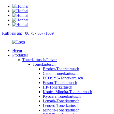
Rufft eis un: +86 757 86771039
Heem
Produkter
Tonerkartusch/Pulver
Tonerkartusch
Brother-Tonerkartusch
Canon-Tonerkartusch
ECOSYS-Tonerkartusch
Epson-Tonerkartusch
HP-Tonerkartusch
Konica Minolta-Tonerkartusch
Kyocera-Tonerkartusch
Lemark-Tonerkartusch
Lenovo-Tonerkartusch
Minolta-Tonerkartusch