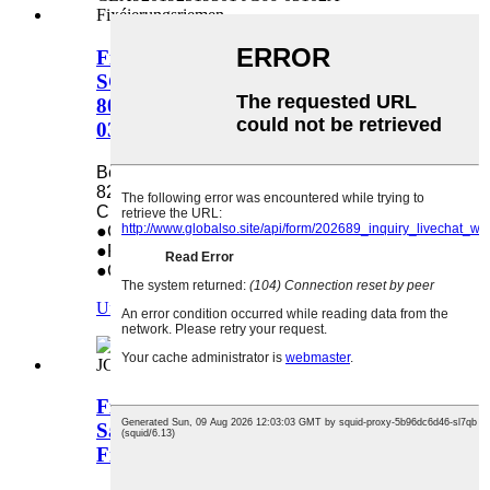
Fixéierungsfoliehülle fir Samsung
SCX 8230NA 8240NA 8030ND
8040ND CLX920192519301 JC66-
03102A Fixéierungsriemen
Benotzt an: Samsung SCX 8230NA
8240NA 8030ND 8040ND
CLX920192519301 JC66-03102A
●Gewiicht: 0,01 kg
●Packungsquantitéit: 1
●Gréisst: 50*6*6cm
Ufro
Detail
Fixéierungsheizungseenheet fir
Samsung JC91-01152A SL K2200ND
Fixéierungseenheet