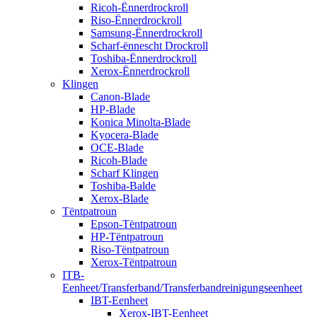
Ricoh-Ënnerdrockroll
Riso-Ënnerdrockroll
Samsung-Ënnerdrockroll
Scharf-ënnescht Drockroll
Toshiba-Ënnerdrockroll
Xerox-Ënnerdrockroll
Klingen
Canon-Blade
HP-Blade
Konica Minolta-Blade
Kyocera-Blade
OCE-Blade
Ricoh-Blade
Scharf Klingen
Toshiba-Balde
Xerox-Blade
Tëntpatroun
Epson-Tëntpatroun
HP-Tëntpatroun
Riso-Tëntpatroun
Xerox-Tëntpatroun
ITB-
Eenheet/Transferband/Transferbandreinigungseenheet
IBT-Eenheet
Xerox-IBT-Eenheet