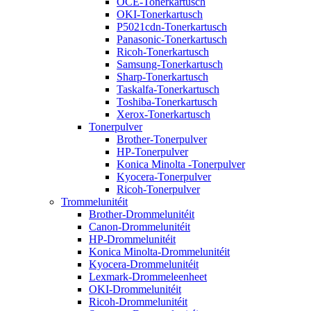
OCE-Tonerkartusch
OKI-Tonerkartusch
P5021cdn-Tonerkartusch
Panasonic-Tonerkartusch
Ricoh-Tonerkartusch
Samsung-Tonerkartusch
Sharp-Tonerkartusch
Taskalfa-Tonerkartusch
Toshiba-Tonerkartusch
Xerox-Tonerkartusch
Tonerpulver
Brother-Tonerpulver
HP-Tonerpulver
Konica Minolta -Tonerpulver
Kyocera-Tonerpulver
Ricoh-Tonerpulver
Trommelunitéit
Brother-Drommelunitéit
Canon-Drommelunitéit
HP-Drommelunitéit
Konica Minolta-Drommelunitéit
Kyocera-Drommelunitéit
Lexmark-Drommeleenheet
OKI-Drommelunitéit
Ricoh-Drommelunitéit