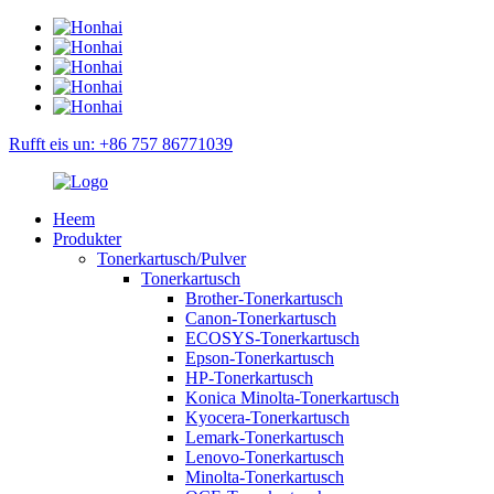
Rufft eis un: +86 757 86771039
Heem
Produkter
Tonerkartusch/Pulver
Tonerkartusch
Brother-Tonerkartusch
Canon-Tonerkartusch
ECOSYS-Tonerkartusch
Epson-Tonerkartusch
HP-Tonerkartusch
Konica Minolta-Tonerkartusch
Kyocera-Tonerkartusch
Lemark-Tonerkartusch
Lenovo-Tonerkartusch
Minolta-Tonerkartusch