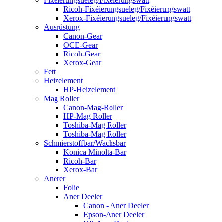
Fixéierungsueleg/Fixéierungswatt
Ricoh-Fixéierungsueleg/Fixéierungswatt
Xerox-Fixéierungsueleg/Fixéierungswatt
Ausrüstung
Canon-Gear
OCE-Gear
Ricoh-Gear
Xerox-Gear
Fett
Heizelement
HP-Heizelement
Mag Roller
Canon-Mag-Roller
HP-Mag Roller
Toshiba-Mag Roller
Toshiba-Mag Roller
Schmierstoffbar/Wachsbar
Konica Minolta-Bar
Ricoh-Bar
Xerox-Bar
Anerer
Folie
Aner Deeler
Canon - Aner Deeler
Epson-Aner Deeler