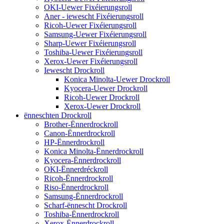
OKI-Uewer Fixéierungsroll
Aner - iewescht Fixéierungsroll
Ricoh-Uewer Fixéierungsroll
Samsung-Uewer Fixéierungsroll
Sharp-Uewer Fixéierungsroll
Toshiba-Uewer Fixéierungsroll
Xerox-Uewer Fixéierungsroll
Iewescht Drockroll
Konica Minolta-Uewer Drockroll
Kyocera-Uewer Drockroll
Ricoh-Uewer Drockroll
Xerox-Uewer Drockroll
ënneschten Drockroll
Brother-Ënnerdrockroll
Canon-Ënnerdrockroll
HP-Ënnerdrockroll
Konica Minolta-Ënnerdrockroll
Kyocera-Ënnerdrockroll
OKI-Ënnerdréckroll
Ricoh-Ënnerdrockroll
Riso-Ënnerdrockroll
Samsung-Ënnerdrockroll
Scharf-ënnescht Drockroll
Toshiba-Ënnerdrockroll
Xerox-Ënnerdrockroll