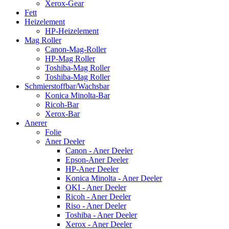
Xerox-Gear
Fett
Heizelement
HP-Heizelement
Mag Roller
Canon-Mag-Roller
HP-Mag Roller
Toshiba-Mag Roller
Toshiba-Mag Roller
Schmierstoffbar/Wachsbar
Konica Minolta-Bar
Ricoh-Bar
Xerox-Bar
Anerer
Folie
Aner Deeler
Canon - Aner Deeler
Epson-Aner Deeler
HP-Aner Deeler
Konica Minolta - Aner Deeler
OKI - Aner Deeler
Ricoh - Aner Deeler
Riso - Aner Deeler
Toshiba - Aner Deeler
Xerox - Aner Deeler