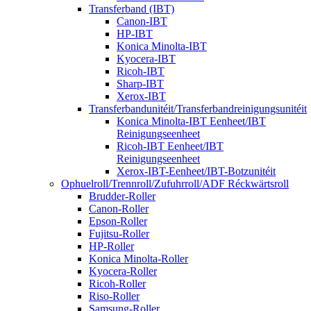
Transferband (IBT)
Canon-IBT
HP-IBT
Konica Minolta-IBT
Kyocera-IBT
Ricoh-IBT
Sharp-IBT
Xerox-IBT
Transferbandunitéit/Transferbandreinigungsunitéit
Konica Minolta-IBT Eenheet/IBT
Reinigungseenheet
Ricoh-IBT Eenheet/IBT
Reinigungseenheet
Xerox-IBT-Eenheet/IBT-Botzunitéit
Ophuelroll/Trennroll/Zufuhrroll/ADF Réckwärtsroll
Brudder-Roller
Canon-Roller
Epson-Roller
Fujitsu-Roller
HP-Roller
Konica Minolta-Roller
Kyocera-Roller
Ricoh-Roller
Riso-Roller
Samsung-Roller