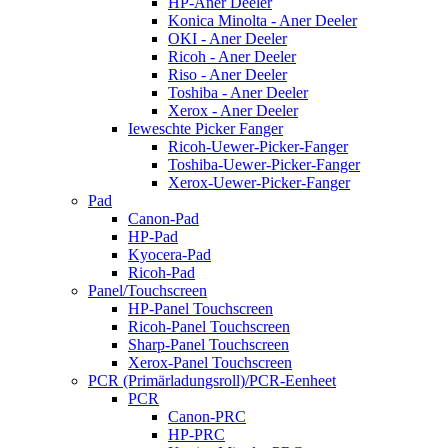
HP-Aner Deeler
Konica Minolta - Aner Deeler
OKI - Aner Deeler
Ricoh - Aner Deeler
Riso - Aner Deeler
Toshiba - Aner Deeler
Xerox - Aner Deeler
Ieweschte Picker Fanger
Ricoh-Uewer-Picker-Fanger
Toshiba-Uewer-Picker-Fanger
Xerox-Uewer-Picker-Fanger
Pad
Canon-Pad
HP-Pad
Kyocera-Pad
Ricoh-Pad
Panel/Touchscreen
HP-Panel Touchscreen
Ricoh-Panel Touchscreen
Sharp-Panel Touchscreen
Xerox-Panel Touchscreen
PCR (Primärladungsroll)/PCR-Eenheet
PCR
Canon-PRC
HP-PRC