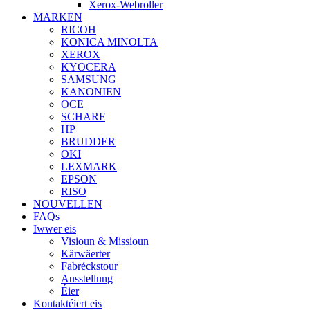
Xerox-Webroller
MARKEN
RICOH
KONICA MINOLTA
XEROX
KYOCERA
SAMSUNG
KANONIEN
OCE
SCHARF
HP
BRUDDER
OKI
LEXMARK
EPSON
RISO
NOUVELLEN
FAQs
Iwwer eis
Visioun & Missioun
Kärwäerter
Fabréckstour
Ausstellung
Éier
Kontaktéiert eis