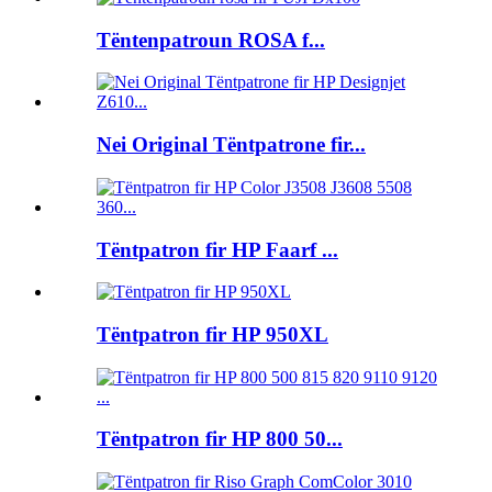
Tëntenpatroun ROSA f...
Nei Original Tëntpatrone fir...
Tëntpatron fir HP Faarf ...
Tëntpatron fir HP 950XL
Tëntpatron fir HP 800 50...