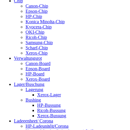
Chip
Canon-Chip
Epson-Chip
HP-Chip
Konica Minolta-Chip
Kyocera-Chip
OKI-Chip
Ricoh-Chip
Samsung-Chip
Scharf-Chip
Xerox-Chip
Verwaltungsrot
Canon-Board
Epson-Board
HP-Board
Xerox-Board
Lager/Buschung
Lagerung
Xerox-Lager
Bushing
HP-Bussung
Ricoh-Bussung
Xerox-Bussung
Ladeeenheet/ Corona
HP-Ladeunitéit/Corona