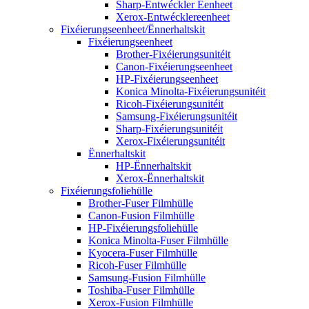
Sharp-Entwéckler Eenheet
Xerox-Entwécklereenheet
Fixéierungseenheet/Ënnerhaltskit
Fixéierungseenheet
Brother-Fixéierungsunitéit
Canon-Fixéierungseenheet
HP-Fixéierungseenheet
Konica Minolta-Fixéierungsunitéit
Ricoh-Fixéierungsunitéit
Samsung-Fixéierungsunitéit
Sharp-Fixéierungsunitéit
Xerox-Fixéierungsunitéit
Ënnerhaltskit
HP-Ënnerhaltskit
Xerox-Ënnerhaltskit
Fixéierungsfoliehülle
Brother-Fuser Filmhülle
Canon-Fusion Filmhülle
HP-Fixéierungsfoliehülle
Konica Minolta-Fuser Filmhülle
Kyocera-Fuser Filmhülle
Ricoh-Fuser Filmhülle
Samsung-Fusion Filmhülle
Toshiba-Fuser Filmhülle
Xerox-Fusion Filmhülle