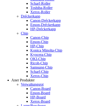
Scharf-Roller
Toshiba-Roller
Xerox-Roller
Dréckerkapp
Canon-Dréckerkapp
Epson-Dréckerkapp
HP-Dréckerkapp
Chip
Canon-Chip
Epson-Chip
HP-Chip
Konica Minolta-Chip
Kyocera-Chip
OKI-Chip
Ricoh-Chip
Samsung-Chip
Scharf-Chip
Xerox-Chip
Aner Produkter
Verwaltungsrot
Canon-Board
Epson-Board
HP-Board
Xerox-Board
Lager/Buschung