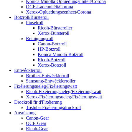
Konica Minolta-Opluedungsunitéit/Corona
OCE-Ladeunitéit/Corona
Xerox-Opluedungseenheet/Corona
Botzroll/Bürsteroll
Pinselroll
Ricoh-Bürsteroller
Xerox-Bürsteroll
Reinigungsroll
Canon-Botzroll
HP-Botzroll
Konica Minolta-Botzroll
Ricoh-Botzroll
Xerox-Botzroll
Entwécklerroll
Brother-Entwécklerroll
Samsung-Entwécklerroller
Fixéierungsueleg/Fixéierungswatt
Ricoh-Fixéierungsueleg/Fixéierungswatt
Xerox-Fixéierungsueleg/Fixéierungswatt
Drockroll fir d'Fixéierung
Toshiba-Fixéierungsdruckroll
Ausrüstung
Canon-Gear
OCE-Gear
Ricoh-Gear