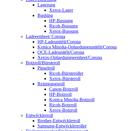
Lagerung
Xerox-Lager
Bushing
HP-Bussung
Ricoh-Bussung
Xerox-Bussung
Ladeeenheet/ Corona
HP-Ladeunitéit/Corona
Konica Minolta-Opluedungsunitéit/Corona
OCE-Ladeunitéit/Corona
Xerox-Opluedungseenheet/Corona
Botzroll/Bürsteroll
Pinselroll
Ricoh-Bürsteroller
Xerox-Bürsteroll
Reinigungsroll
Canon-Botzroll
HP-Botzroll
Konica Minolta-Botzroll
Ricoh-Botzroll
Xerox-Botzroll
Entwécklerroll
Brother-Entwécklerroll
Samsung-Entwécklerroller