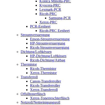
Konica Minolta-PRC
Kyocera-PRC
Lexmark-PCR
Ricoh-PRC
Samsung-PCR
Xerox-PRC
PCR-Eenheet
Ricoh-PRC Eenheet
Stroumversuergung
Epson-Stroumversuergung
HP-Stroumversuergung
Ricoh-Stroumversuergung
Dichtung/Loftkëssen
HP-Dichtung/Loftkissen
Ricoh-Dichtung/Airbag
Thermistor
Ricoh-Thermistor
Xerox-Thermistor
Transferroll
Canon-Transferroller
Ricoh-Transferroller
Xerox-Transferroll
Offalltonerfläsch
Xerox-Tonerreschterfläsch
Netzroll/Nettreinigungsroll