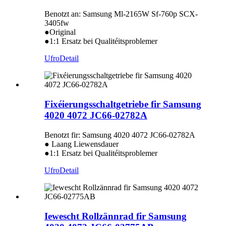
Benotzt an: Samsung Ml-2165W Sf-760p SCX-
3405fw
●Original
●1:1 Ersatz bei Qualitéitsproblemer
Ufro
Detail
Fixéierungsschaltgetriebe fir Samsung
4020 4072 JC66-02782A
Benotzt fir: Samsung 4020 4072 JC66-02782A
● Laang Liewensdauer
●1:1 Ersatz bei Qualitéitsproblemer
Ufro
Detail
Iewescht Rollzännrad fir Samsung