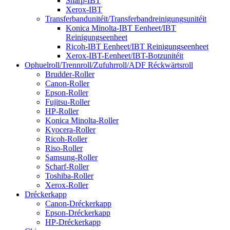
Sharp-IBT
Xerox-IBT
Transferbandunitéit/Transferbandreinigungsunitéit
Konica Minolta-IBT Eenheet/IBT
Reinigungseenheet
Ricoh-IBT Eenheet/IBT Reinigungseenheet
Xerox-IBT-Eenheet/IBT-Botzunitéit
Ophuelroll/Trennroll/Zufuhrroll/ADF Réckwärtsroll
Brudder-Roller
Canon-Roller
Epson-Roller
Fujitsu-Roller
HP-Roller
Konica Minolta-Roller
Kyocera-Roller
Ricoh-Roller
Riso-Roller
Samsung-Roller
Scharf-Roller
Toshiba-Roller
Xerox-Roller
Dréckerkapp
Canon-Dréckerkapp
Epson-Dréckerkapp
HP-Dréckerkapp