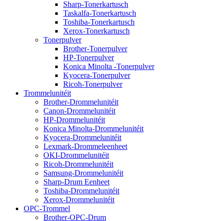
Sharp-Tonerkartusch
Taskalfa-Tonerkartusch
Toshiba-Tonerkartusch
Xerox-Tonerkartusch
Tonerpulver
Brother-Tonerpulver
HP-Tonerpulver
Konica Minolta -Tonerpulver
Kyocera-Tonerpulver
Ricoh-Tonerpulver
Trommelunitéit
Brother-Drommelunitéit
Canon-Drommelunitéit
HP-Drommelunitéit
Konica Minolta-Drommelunitéit
Kyocera-Drommelunitéit
Lexmark-Drommeleenheet
OKI-Drommelunitéit
Ricoh-Drommelunitéit
Samsung-Drommelunitéit
Sharp-Drum Eenheet
Toshiba-Drommelunitéit
Xerox-Drommelunitéit
OPC-Trommel
Brother-OPC-Drum