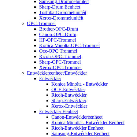
Samsung-Drommelunitéit
Sharp-Drum Eenheet
Toshiba-Drommelunitéit
Xerox-Drommelunitéit
OPC-Trommel
Brother-OPC-Drum
Canon-OPC-Drum
HP-OPC-Trommel
Konica Minolta-OPC-Trommel
Oce-OPC Trommel
Ricoh-OPC-Trommel
Sharp-OPC-Trommel
Xerox-OPC-Trommel
Entwécklereenheet/Entwéckler
Entwéckler
Konica Minolta - Entwéckler
OCE-Entwéckler
Ricoh-Entwéckler
Sharp-Entwéckler
Xerox-Entwéckler
Entwéckler Eenheet
Canon-Entwécklereenheet
Konica Minolta - Entwéckler Eenheet
Ricoh-Entwéckler Eenheet
Samsung-Entwéckler Eenheet