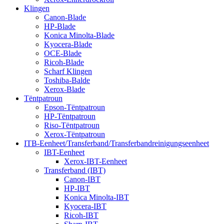
Klingen
Canon-Blade
HP-Blade
Konica Minolta-Blade
Kyocera-Blade
OCE-Blade
Ricoh-Blade
Scharf Klingen
Toshiba-Balde
Xerox-Blade
Tëntpatroun
Epson-Tëntpatroun
HP-Tëntpatroun
Riso-Tëntpatroun
Xerox-Tëntpatroun
ITB-Eenheet/Transferband/Transferbandreinigungseenheet
IBT-Eenheet
Xerox-IBT-Eenheet
Transferband (IBT)
Canon-IBT
HP-IBT
Konica Minolta-IBT
Kyocera-IBT
Ricoh-IBT