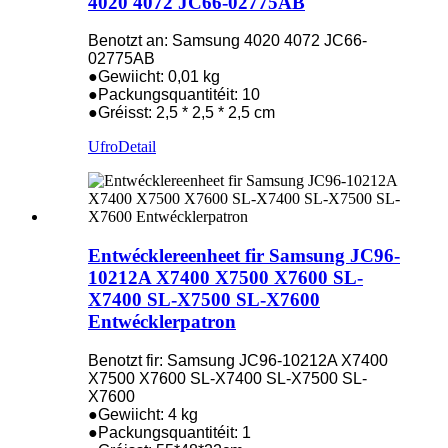
4020 4072 JC66-02775AB
Benotzt an: Samsung 4020 4072 JC66-
02775AB
●Gewiicht: 0,01 kg
●Packungsquantitéit: 10
●Gréisst: 2,5 * 2,5 * 2,5 cm
Ufro
Detail
Entwécklereenheet fir Samsung JC96-
10212A X7400 X7500 X7600 SL-
X7400 SL-X7500 SL-X7600
Entwécklerpatron
Benotzt fir: Samsung JC96-10212A X7400
X7500 X7600 SL-X7400 SL-X7500 SL-
X7600
●Gewiicht: 4 kg
●Packungsquantitéit: 1