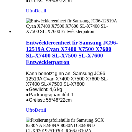
●Gréisst: 55*48*22cm
Ufro
Detail
Entwécklereenheet fir Samsung JC96-
12519A Cyan X7400 X7500 X7600
SL-X7400 SL-X7500 SL-X7600
Entwécklerpatron
Kann benotzt ginn an: Samsung JC96-
12519A Cyan X7400 X7500 X7600 SL-
X7400 SL-X7500 SL-X7600
●Gewiicht: 4,6 kg
●Packungsquantitéit: 1
●Gréisst: 55*48*22cm
Ufro
Detail