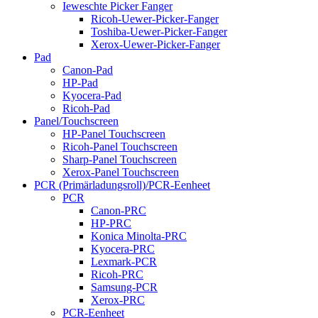
Ieweschte Picker Fanger
Ricoh-Uewer-Picker-Fanger
Toshiba-Uewer-Picker-Fanger
Xerox-Uewer-Picker-Fanger
Pad
Canon-Pad
HP-Pad
Kyocera-Pad
Ricoh-Pad
Panel/Touchscreen
HP-Panel Touchscreen
Ricoh-Panel Touchscreen
Sharp-Panel Touchscreen
Xerox-Panel Touchscreen
PCR (Primärladungsroll)/PCR-Eenheet
PCR
Canon-PRC
HP-PRC
Konica Minolta-PRC
Kyocera-PRC
Lexmark-PCR
Ricoh-PRC
Samsung-PCR
Xerox-PRC
PCR-Eenheet