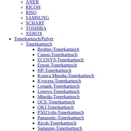
ANER
RICOH
RISO
SAMSUNG
SCHARF
TOSHIBA
XEROX
Tonerkartusch/Pulver
Tonerkartusch
Brother-Tonerkartusch
Canon-Tonerkartusch
ECOSYS-Tonerkartusch
Epson-Tonerkartusch
HP-Tonerkartusch
Konica Minolta-Tonerkartusch
Kyocera-Tonerkartusch
Lemark-Tonerkartusch
Lenovo-Tonerkartusch
Minolta-Tonerkartusch
OCE-Tonerkartusch
OKI-Tonerkartusch
P5021cdn-Tonerkartusch
Panasonic-Tonerkartusch
Ricoh-Tonerkartusch
Samsung-Tonerkartusch