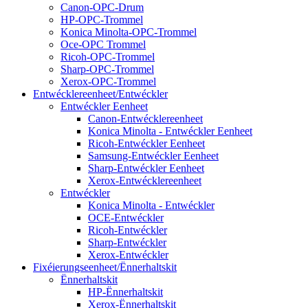
Canon-OPC-Drum
HP-OPC-Trommel
Konica Minolta-OPC-Trommel
Oce-OPC Trommel
Ricoh-OPC-Trommel
Sharp-OPC-Trommel
Xerox-OPC-Trommel
Entwécklereenheet/Entwéckler
Entwéckler Eenheet
Canon-Entwécklereenheet
Konica Minolta - Entwéckler Eenheet
Ricoh-Entwéckler Eenheet
Samsung-Entwéckler Eenheet
Sharp-Entwéckler Eenheet
Xerox-Entwécklereenheet
Entwéckler
Konica Minolta - Entwéckler
OCE-Entwéckler
Ricoh-Entwéckler
Sharp-Entwéckler
Xerox-Entwéckler
Fixéierungseenheet/Ënnerhaltskit
Ënnerhaltskit
HP-Ënnerhaltskit
Xerox-Ënnerhaltskit