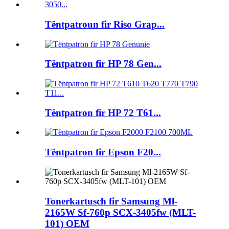
Tëntpatroun fir Riso Grap...
Tëntpatron fir HP 78 Gen...
Tëntpatron fir HP 72 T61...
Tëntpatron fir Epson F20...
Tonerkartusch fir Samsung Ml-
2165W Sf-760p SCX-3405fw (MLT-
101) OEM