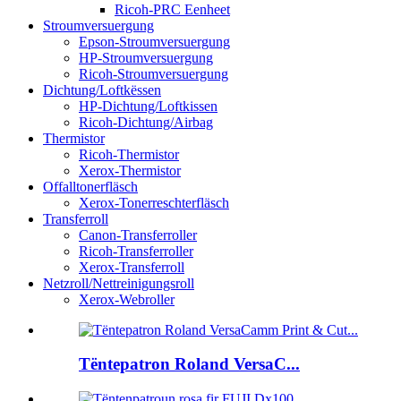
Ricoh-PRC Eenheet
Stroumversuergung
Epson-Stroumversuergung
HP-Stroumversuergung
Ricoh-Stroumversuergung
Dichtung/Loftkëssen
HP-Dichtung/Loftkissen
Ricoh-Dichtung/Airbag
Thermistor
Ricoh-Thermistor
Xerox-Thermistor
Offalltonerfläsch
Xerox-Tonerreschterfläsch
Transferroll
Canon-Transferroller
Ricoh-Transferroller
Xerox-Transferroll
Netzroll/Nettreinigungsroll
Xerox-Webroller
Tëntepatron Roland VersaC...