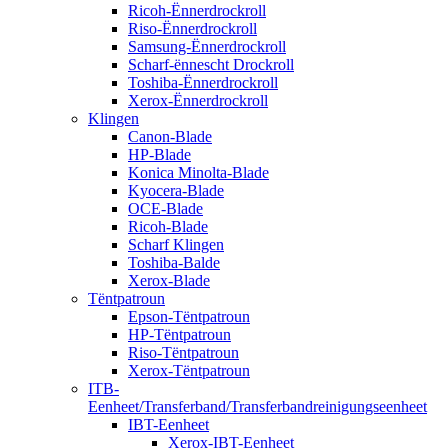
Ricoh-Ënnerdrockroll
Riso-Ënnerdrockroll
Samsung-Ënnerdrockroll
Scharf-ënnescht Drockroll
Toshiba-Ënnerdrockroll
Xerox-Ënnerdrockroll
Klingen
Canon-Blade
HP-Blade
Konica Minolta-Blade
Kyocera-Blade
OCE-Blade
Ricoh-Blade
Scharf Klingen
Toshiba-Balde
Xerox-Blade
Tëntpatroun
Epson-Tëntpatroun
HP-Tëntpatroun
Riso-Tëntpatroun
Xerox-Tëntpatroun
ITB-
Eenheet/Transferband/Transferbandreinigungseenheet
IBT-Eenheet
Xerox-IBT-Eenheet