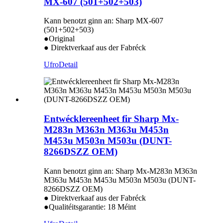
MX-607 (501+502+503)
Kann benotzt ginn an: Sharp MX-607
(501+502+503)
●Original
● Direktverkaaf aus der Fabréck
Ufro
Detail
Entwécklereenheet fir Sharp Mx-
M283n M363n M363u M453n
M453u M503n M503u (DUNT-
8266DSZZ OEM)
Kann benotzt ginn an: Sharp Mx-M283n M363n
M363u M453n M453u M503n M503u (DUNT-
8266DSZZ OEM)
● Direktverkaaf aus der Fabréck
●Qualitéitsgarantie: 18 Méint