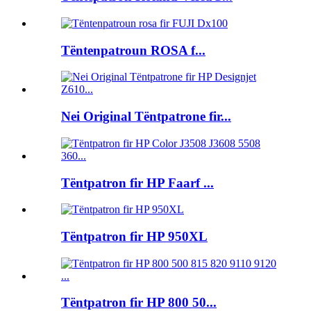
Tëntenpatroun ROSA f...
Nei Original Tëntpatrone fir...
Tëntpatron fir HP Faarf ...
Tëntpatron fir HP 950XL
Tëntpatron fir HP 800 50...