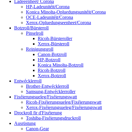
Ladeeenheet/ Corona
HP-Ladeunitéit/Corona
Konica Minolta-Opluedungsunitéit/Corona
OCE-Ladeunitéit/Corona
Xerox-Opluedungseenheet/Corona
Botzroll/Bürsteroll
Pinselroll
Ricoh-Bürsteroller
Xerox-Bürsteroll
Reinigungsroll
Canon-Botzroll
HP-Botzroll
Konica Minolta-Botzroll
Ricoh-Botzroll
Xerox-Botzroll
Entwécklerroll
Brother-Entwécklerroll
Samsung-Entwécklerroller
Fixéierungsueleg/Fixéierungswatt
Ricoh-Fixéierungsueleg/Fixéierungswatt
Xerox-Fixéierungsueleg/Fixéierungswatt
Drockroll fir d'Fixéierung
Toshiba-Fixéierungsdruckroll
Ausrüstung
Canon-Gear