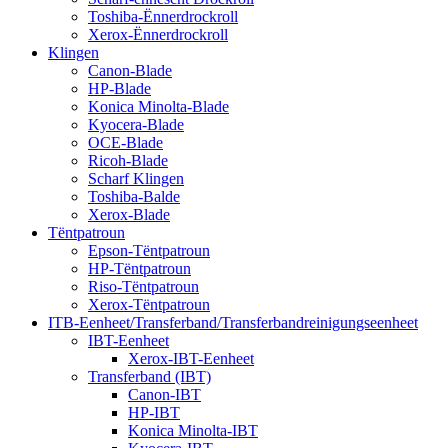
Toshiba-Ënnerdrockroll
Xerox-Ënnerdrockroll
Klingen
Canon-Blade
HP-Blade
Konica Minolta-Blade
Kyocera-Blade
OCE-Blade
Ricoh-Blade
Scharf Klingen
Toshiba-Balde
Xerox-Blade
Tëntpatroun
Epson-Tëntpatroun
HP-Tëntpatroun
Riso-Tëntpatroun
Xerox-Tëntpatroun
ITB-Eenheet/Transferband/Transferbandreinigungseenheet
IBT-Eenheet
Xerox-IBT-Eenheet
Transferband (IBT)
Canon-IBT
HP-IBT
Konica Minolta-IBT