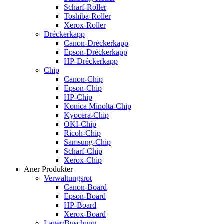
Scharf-Roller
Toshiba-Roller
Xerox-Roller
Dréckerkapp
Canon-Dréckerkapp
Epson-Dréckerkapp
HP-Dréckerkapp
Chip
Canon-Chip
Epson-Chip
HP-Chip
Konica Minolta-Chip
Kyocera-Chip
OKI-Chip
Ricoh-Chip
Samsung-Chip
Scharf-Chip
Xerox-Chip
Aner Produkter
Verwaltungsrot
Canon-Board
Epson-Board
HP-Board
Xerox-Board
Lager/Buschung