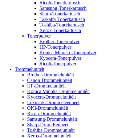
Ricoh-Tonerkartusch
Samsung-Tonerkartusch
Sharp-Tonerkartusch
Taskalfa-Tonerkartusch
Toshiba-Tonerkartusch
Xerox-Tonerkartusch
Tonerpulver
Brother-Tonerpulver
HP-Tonerpulver
Konica Minolta -Tonerpulver
Kyocera-Tonerpulver
Ricoh-Tonerpulver
Trommelunitéit
Brother-Drommelunitéit
Canon-Drommelunitéit
HP-Drommelunitéit
Konica Minolta-Drommelunitéit
Kyocera-Drommelunitéit
Lexmark-Drommeleenheet
OKI-Drommelunitéit
Ricoh-Drommelunitéit
Samsung-Drommelunitéit
Sharp-Drum Eenheet
Toshiba-Drommelunitéit
Xerox-Drommelunitéit