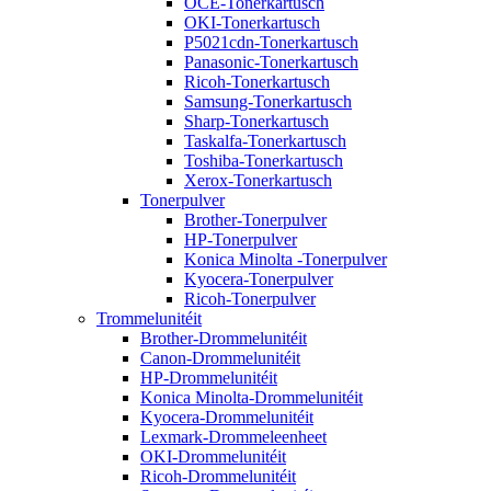
OCE-Tonerkartusch
OKI-Tonerkartusch
P5021cdn-Tonerkartusch
Panasonic-Tonerkartusch
Ricoh-Tonerkartusch
Samsung-Tonerkartusch
Sharp-Tonerkartusch
Taskalfa-Tonerkartusch
Toshiba-Tonerkartusch
Xerox-Tonerkartusch
Tonerpulver
Brother-Tonerpulver
HP-Tonerpulver
Konica Minolta -Tonerpulver
Kyocera-Tonerpulver
Ricoh-Tonerpulver
Trommelunitéit
Brother-Drommelunitéit
Canon-Drommelunitéit
HP-Drommelunitéit
Konica Minolta-Drommelunitéit
Kyocera-Drommelunitéit
Lexmark-Drommeleenheet
OKI-Drommelunitéit
Ricoh-Drommelunitéit