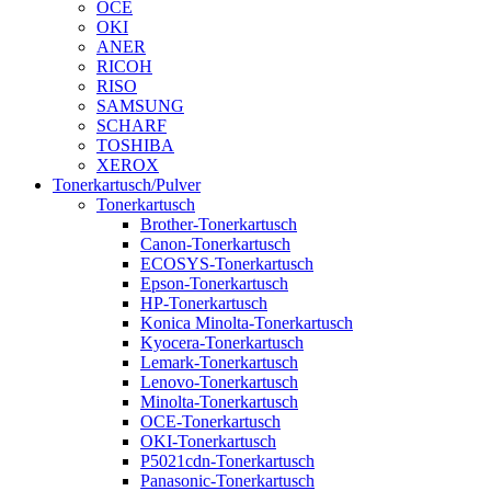
OCE
OKI
ANER
RICOH
RISO
SAMSUNG
SCHARF
TOSHIBA
XEROX
Tonerkartusch/Pulver
Tonerkartusch
Brother-Tonerkartusch
Canon-Tonerkartusch
ECOSYS-Tonerkartusch
Epson-Tonerkartusch
HP-Tonerkartusch
Konica Minolta-Tonerkartusch
Kyocera-Tonerkartusch
Lemark-Tonerkartusch
Lenovo-Tonerkartusch
Minolta-Tonerkartusch
OCE-Tonerkartusch
OKI-Tonerkartusch
P5021cdn-Tonerkartusch
Panasonic-Tonerkartusch