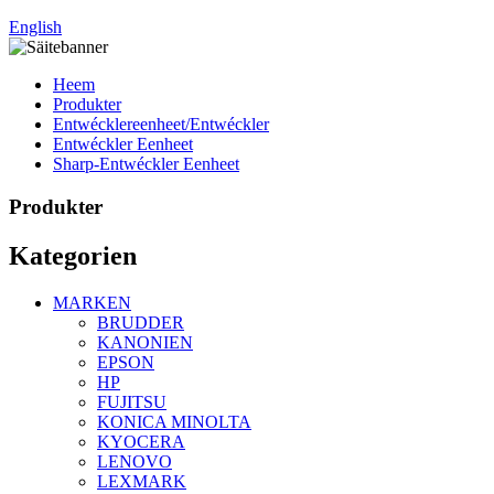
English
Heem
Produkter
Entwécklereenheet/Entwéckler
Entwéckler Eenheet
Sharp-Entwéckler Eenheet
Produkter
Kategorien
MARKEN
BRUDDER
KANONIEN
EPSON
HP
FUJITSU
KONICA MINOLTA
KYOCERA
LENOVO
LEXMARK