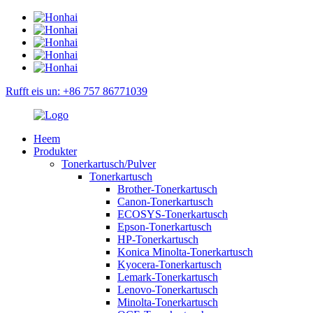
Rufft eis un: +86 757 86771039
Heem
Produkter
Tonerkartusch/Pulver
Tonerkartusch
Brother-Tonerkartusch
Canon-Tonerkartusch
ECOSYS-Tonerkartusch
Epson-Tonerkartusch
HP-Tonerkartusch
Konica Minolta-Tonerkartusch
Kyocera-Tonerkartusch
Lemark-Tonerkartusch
Lenovo-Tonerkartusch
Minolta-Tonerkartusch