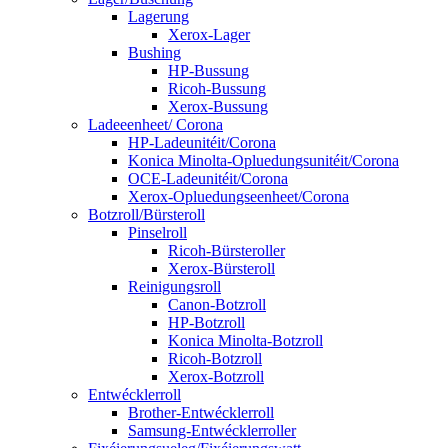
Lagerung
Xerox-Lager
Bushing
HP-Bussung
Ricoh-Bussung
Xerox-Bussung
Ladeeenheet/ Corona
HP-Ladeunitéit/Corona
Konica Minolta-Opluedungsunitéit/Corona
OCE-Ladeunitéit/Corona
Xerox-Opluedungseenheet/Corona
Botzroll/Bürsteroll
Pinselroll
Ricoh-Bürsteroller
Xerox-Bürsteroll
Reinigungsroll
Canon-Botzroll
HP-Botzroll
Konica Minolta-Botzroll
Ricoh-Botzroll
Xerox-Botzroll
Entwécklerroll
Brother-Entwécklerroll
Samsung-Entwécklerroller