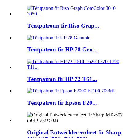
Tëntpatroun fir Riso Grap...
Tëntpatron fir HP 78 Gen...
Tëntpatron fir HP 72 T61...
Tëntpatron fir Epson F20...
Original Entwécklereenheet fir Sharp