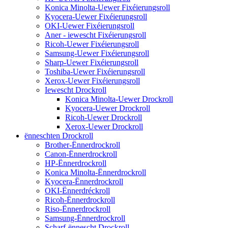
Konica Minolta-Uewer Fixéierungsroll
Kyocera-Uewer Fixéierungsroll
OKI-Uewer Fixéierungsroll
Aner - iewescht Fixéierungsroll
Ricoh-Uewer Fixéierungsroll
Samsung-Uewer Fixéierungsroll
Sharp-Uewer Fixéierungsroll
Toshiba-Uewer Fixéierungsroll
Xerox-Uewer Fixéierungsroll
Iewescht Drockroll
Konica Minolta-Uewer Drockroll
Kyocera-Uewer Drockroll
Ricoh-Uewer Drockroll
Xerox-Uewer Drockroll
ënneschten Drockroll
Brother-Ënnerdrockroll
Canon-Ënnerdrockroll
HP-Ënnerdrockroll
Konica Minolta-Ënnerdrockroll
Kyocera-Ënnerdrockroll
OKI-Ënnerdréckroll
Ricoh-Ënnerdrockroll
Riso-Ënnerdrockroll
Samsung-Ënnerdrockroll
Scharf-ënnescht Drockroll