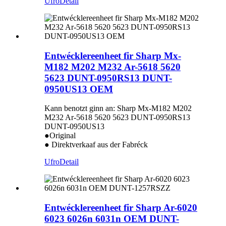
Ufro
Detail
Entwécklereenheet fir Sharp Mx-
M182 M202 M232 Ar-5618 5620
5623 DUNT-0950RS13 DUNT-
0950US13 OEM
Kann benotzt ginn an: Sharp Mx-M182 M202
M232 Ar-5618 5620 5623 DUNT-0950RS13
DUNT-0950US13
●Original
● Direktverkaaf aus der Fabréck
Ufro
Detail
Entwécklereenheet fir Sharp Ar-6020
6023 6026n 6031n OEM DUNT-