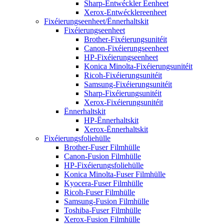
Sharp-Entwéckler Eenheet
Xerox-Entwécklereenheet
Fixéierungseenheet/Ënnerhaltskit
Fixéierungseenheet
Brother-Fixéierungsunitéit
Canon-Fixéierungseenheet
HP-Fixéierungseenheet
Konica Minolta-Fixéierungsunitéit
Ricoh-Fixéierungsunitéit
Samsung-Fixéierungsunitéit
Sharp-Fixéierungsunitéit
Xerox-Fixéierungsunitéit
Ënnerhaltskit
HP-Ënnerhaltskit
Xerox-Ënnerhaltskit
Fixéierungsfoliehülle
Brother-Fuser Filmhülle
Canon-Fusion Filmhülle
HP-Fixéierungsfoliehülle
Konica Minolta-Fuser Filmhülle
Kyocera-Fuser Filmhülle
Ricoh-Fuser Filmhülle
Samsung-Fusion Filmhülle
Toshiba-Fuser Filmhülle
Xerox-Fusion Filmhülle