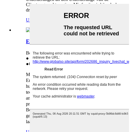
Clienten gerecht ze ginn. Mir freeën eis häerzlech
drop, e laangfristege Partner mat Iech ze ginn!
Ufro
Detail
Entwécklereenheet fir Sharp AR 5316
Benotzt ginn an:
Scharf AR 5316
● Direktverkaaf aus der Fabréck
●
Genaue Matching
Mir liwweren eng héichqualitativ
Entwécklereenheet fir de Sharp AR 5316. Mir
hunn fortgeschratt Produktiounslinnen an
technescht Talent. No Jore vun der Fuerschung
an Entwécklung hu mir lues a lues eng
professionell Produktiounslinn opgebaut, fir de
Bedierfnesser an d'Ufuerderunge vun de Clienten
gerecht ze ginn. Mir freeën eis häerzlech drop, e
laangfristege Partner mat Iech ze ginn!
Ufro
Detail