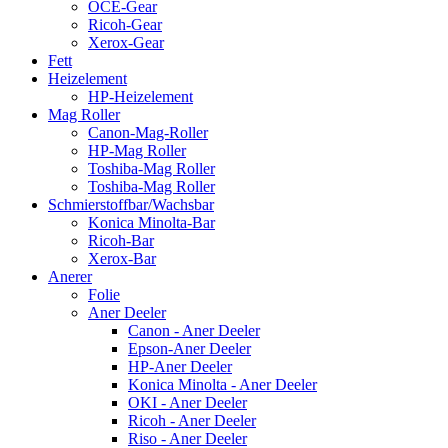
OCE-Gear
Ricoh-Gear
Xerox-Gear
Fett
Heizelement
HP-Heizelement
Mag Roller
Canon-Mag-Roller
HP-Mag Roller
Toshiba-Mag Roller
Toshiba-Mag Roller
Schmierstoffbar/Wachsbar
Konica Minolta-Bar
Ricoh-Bar
Xerox-Bar
Anerer
Folie
Aner Deeler
Canon - Aner Deeler
Epson-Aner Deeler
HP-Aner Deeler
Konica Minolta - Aner Deeler
OKI - Aner Deeler
Ricoh - Aner Deeler
Riso - Aner Deeler