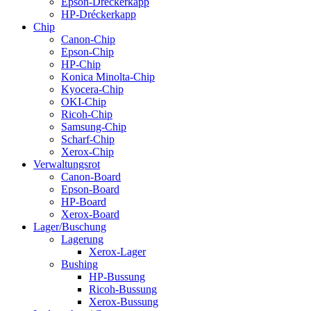
Epson-Dréckerkapp
HP-Dréckerkapp
Chip
Canon-Chip
Epson-Chip
HP-Chip
Konica Minolta-Chip
Kyocera-Chip
OKI-Chip
Ricoh-Chip
Samsung-Chip
Scharf-Chip
Xerox-Chip
Verwaltungsrot
Canon-Board
Epson-Board
HP-Board
Xerox-Board
Lager/Buschung
Lagerung
Xerox-Lager
Bushing
HP-Bussung
Ricoh-Bussung
Xerox-Bussung