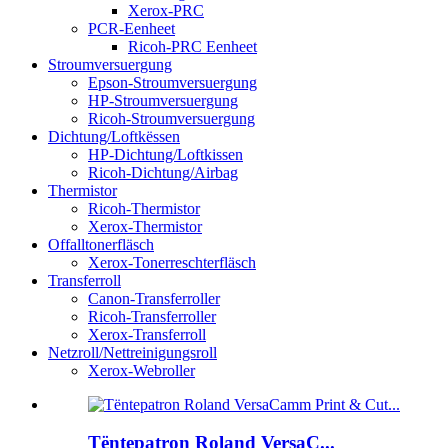
Xerox-PRC
PCR-Eenheet
Ricoh-PRC Eenheet
Stroumversuergung
Epson-Stroumversuergung
HP-Stroumversuergung
Ricoh-Stroumversuergung
Dichtung/Loftkëssen
HP-Dichtung/Loftkissen
Ricoh-Dichtung/Airbag
Thermistor
Ricoh-Thermistor
Xerox-Thermistor
Offalltonerfläsch
Xerox-Tonerreschterfläsch
Transferroll
Canon-Transferroller
Ricoh-Transferroller
Xerox-Transferroll
Netzroll/Nettreinigungsroll
Xerox-Webroller
Tëntepatron Roland VersaC...