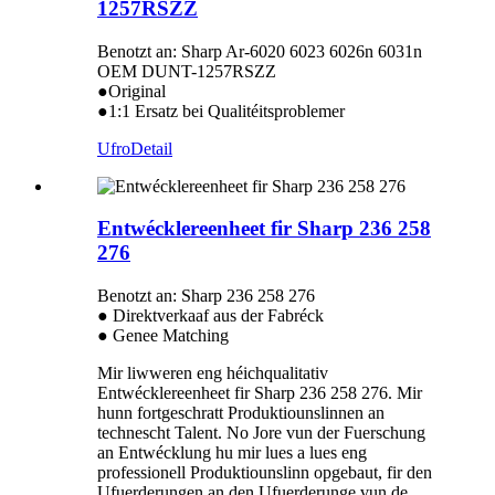
1257RSZZ
Benotzt an: Sharp Ar-6020 6023 6026n 6031n
OEM DUNT-1257RSZZ
●Original
●1:1 Ersatz bei Qualitéitsproblemer
Ufro
Detail
Entwécklereenheet fir Sharp 236 258
276
Benotzt an: Sharp 236 258 276
● Direktverkaaf aus der Fabréck
● Genee Matching
Mir liwweren eng héichqualitativ
Entwécklereenheet fir Sharp 236 258 276. Mir
hunn fortgeschratt Produktiounslinnen an
technescht Talent. No Jore vun der Fuerschung
an Entwécklung hu mir lues a lues eng
professionell Produktiounslinn opgebaut, fir den
Ufuerderungen an den Ufuerderunge vun de