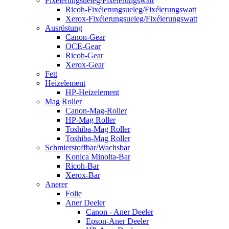
Fixéierungsueleg/Fixéierungswatt
Ricoh-Fixéierungsueleg/Fixéierungswatt
Xerox-Fixéierungsueleg/Fixéierungswatt
Ausrüstung
Canon-Gear
OCE-Gear
Ricoh-Gear
Xerox-Gear
Fett
Heizelement
HP-Heizelement
Mag Roller
Canon-Mag-Roller
HP-Mag Roller
Toshiba-Mag Roller
Toshiba-Mag Roller
Schmierstoffbar/Wachsbar
Konica Minolta-Bar
Ricoh-Bar
Xerox-Bar
Anerer
Folie
Aner Deeler
Canon - Aner Deeler
Epson-Aner Deeler