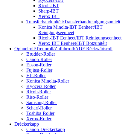
Kyocera-IBT
Ricoh-IBT
Sharp-IBT
Xerox-IBT
Transferbandunitéit/Transferbandreinigungsunitéit
Konica Minolta-IBT Eenheet/IBT
Reinigungseenheet
Ricoh-IBT Eenheet/IBT Reinigungseenheet
Xerox-IBT-Eenheet/IBT-Botzunitéit
Ophuelroll/Trennroll/Zufuhrroll/ADF Réckwärtsroll
Brudder-Roller
Canon-Roller
Epson-Roller
Fujitsu-Roller
HP-Roller
Konica Minolta-Roller
Kyocera-Roller
Ricoh-Roller
Riso-Roller
Samsung-Roller
Scharf-Roller
Toshiba-Roller
Xerox-Roller
Dréckerkapp
Canon-Dréckerkapp