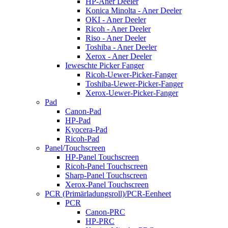
HP-Aner Deeler
Konica Minolta - Aner Deeler
OKI - Aner Deeler
Ricoh - Aner Deeler
Riso - Aner Deeler
Toshiba - Aner Deeler
Xerox - Aner Deeler
Ieweschte Picker Fanger
Ricoh-Uewer-Picker-Fanger
Toshiba-Uewer-Picker-Fanger
Xerox-Uewer-Picker-Fanger
Pad
Canon-Pad
HP-Pad
Kyocera-Pad
Ricoh-Pad
Panel/Touchscreen
HP-Panel Touchscreen
Ricoh-Panel Touchscreen
Sharp-Panel Touchscreen
Xerox-Panel Touchscreen
PCR (Primärladungsroll)/PCR-Eenheet
PCR
Canon-PRC
HP-PRC