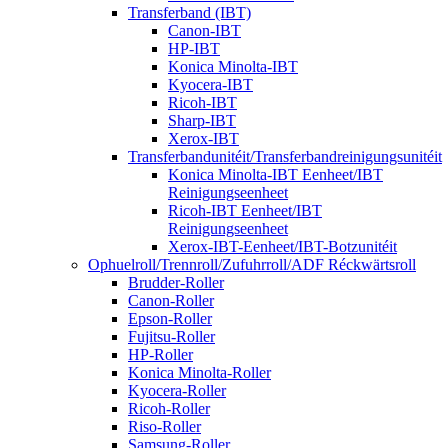
Transferband (IBT)
Canon-IBT
HP-IBT
Konica Minolta-IBT
Kyocera-IBT
Ricoh-IBT
Sharp-IBT
Xerox-IBT
Transferbandunitéit/Transferbandreinigungsunitéit
Konica Minolta-IBT Eenheet/IBT
Reinigungseenheet
Ricoh-IBT Eenheet/IBT
Reinigungseenheet
Xerox-IBT-Eenheet/IBT-Botzunitéit
Ophuelroll/Trennroll/Zufuhrroll/ADF Réckwärtsroll
Brudder-Roller
Canon-Roller
Epson-Roller
Fujitsu-Roller
HP-Roller
Konica Minolta-Roller
Kyocera-Roller
Ricoh-Roller
Riso-Roller
Samsung-Roller