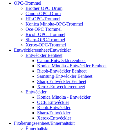
OPC-Trommel
Brother-OPC-Drum
Canon-OPC-Drum
HP-OPC-Trommel
Konica Minolta-OPC-Trommel
Oce-OPC Trommel
Ricoh-OPC-Trommel
Sharp-OPC-Trommel
Xerox-OPC-Trommel
Entwécklereenheet/Entwéckler
Entwéckler Eenheet
Canon-Entwécklereenheet
Konica Minolta - Entwéckler Eenheet
Ricoh-Entwéckler Eenheet
Samsung-Entwéckler Eenheet
Sharp-Entwéckler Eenheet
Xerox-Entwécklereenheet
Entwéckler
Konica Minolta - Entwéckler
OCE-Entwéckler
Ricoh-Entwéckler
Sharp-Entwéckler
Xerox-Entwéckler
Fixéierungseenheet/Ënnerhaltskit
Ënnerhaltskit