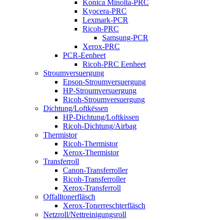
Konica Minolta-PRC
Kyocera-PRC
Lexmark-PCR
Ricoh-PRC
Samsung-PCR
Xerox-PRC
PCR-Eenheet
Ricoh-PRC Eenheet
Stroumversuergung
Epson-Stroumversuergung
HP-Stroumversuergung
Ricoh-Stroumversuergung
Dichtung/Loftkëssen
HP-Dichtung/Loftkissen
Ricoh-Dichtung/Airbag
Thermistor
Ricoh-Thermistor
Xerox-Thermistor
Transferroll
Canon-Transferroller
Ricoh-Transferroller
Xerox-Transferroll
Offalltonerfläsch
Xerox-Tonerreschterfläsch
Netzroll/Nettreinigungsroll