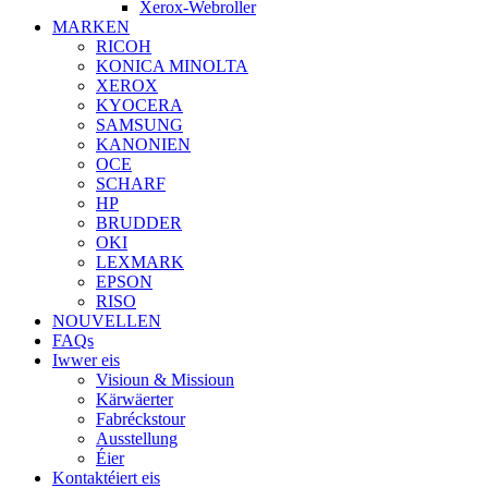
Xerox-Webroller
MARKEN
RICOH
KONICA MINOLTA
XEROX
KYOCERA
SAMSUNG
KANONIEN
OCE
SCHARF
HP
BRUDDER
OKI
LEXMARK
EPSON
RISO
NOUVELLEN
FAQs
Iwwer eis
Visioun & Missioun
Kärwäerter
Fabréckstour
Ausstellung
Éier
Kontaktéiert eis