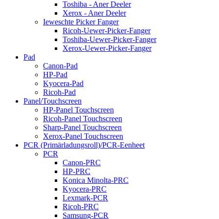
Toshiba - Aner Deeler
Xerox - Aner Deeler
Ieweschte Picker Fanger
Ricoh-Uewer-Picker-Fanger
Toshiba-Uewer-Picker-Fanger
Xerox-Uewer-Picker-Fanger
Pad
Canon-Pad
HP-Pad
Kyocera-Pad
Ricoh-Pad
Panel/Touchscreen
HP-Panel Touchscreen
Ricoh-Panel Touchscreen
Sharp-Panel Touchscreen
Xerox-Panel Touchscreen
PCR (Primärladungsroll)/PCR-Eenheet
PCR
Canon-PRC
HP-PRC
Konica Minolta-PRC
Kyocera-PRC
Lexmark-PCR
Ricoh-PRC
Samsung-PCR