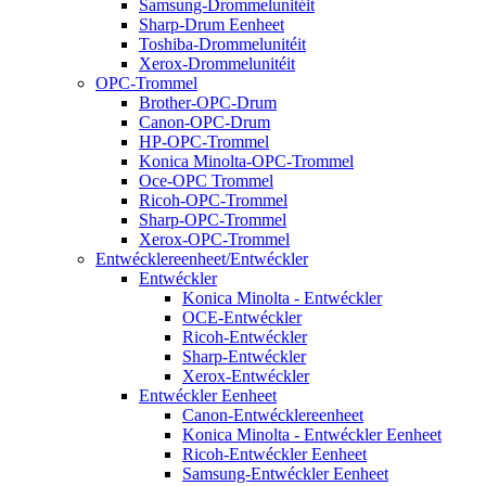
Samsung-Drommelunitéit
Sharp-Drum Eenheet
Toshiba-Drommelunitéit
Xerox-Drommelunitéit
OPC-Trommel
Brother-OPC-Drum
Canon-OPC-Drum
HP-OPC-Trommel
Konica Minolta-OPC-Trommel
Oce-OPC Trommel
Ricoh-OPC-Trommel
Sharp-OPC-Trommel
Xerox-OPC-Trommel
Entwécklereenheet/Entwéckler
Entwéckler
Konica Minolta - Entwéckler
OCE-Entwéckler
Ricoh-Entwéckler
Sharp-Entwéckler
Xerox-Entwéckler
Entwéckler Eenheet
Canon-Entwécklereenheet
Konica Minolta - Entwéckler Eenheet
Ricoh-Entwéckler Eenheet
Samsung-Entwéckler Eenheet