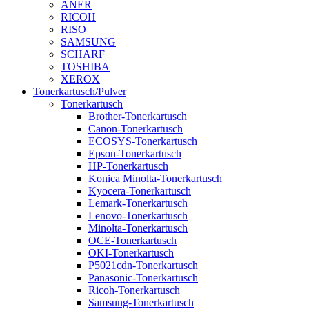
ANER
RICOH
RISO
SAMSUNG
SCHARF
TOSHIBA
XEROX
Tonerkartusch/Pulver
Tonerkartusch
Brother-Tonerkartusch
Canon-Tonerkartusch
ECOSYS-Tonerkartusch
Epson-Tonerkartusch
HP-Tonerkartusch
Konica Minolta-Tonerkartusch
Kyocera-Tonerkartusch
Lemark-Tonerkartusch
Lenovo-Tonerkartusch
Minolta-Tonerkartusch
OCE-Tonerkartusch
OKI-Tonerkartusch
P5021cdn-Tonerkartusch
Panasonic-Tonerkartusch
Ricoh-Tonerkartusch
Samsung-Tonerkartusch