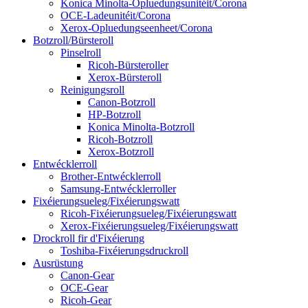
Konica Minolta-Opluedungsunitéit/Corona
OCE-Ladeunitéit/Corona
Xerox-Opluedungseenheet/Corona
Botzroll/Bürsteroll
Pinselroll
Ricoh-Bürsteroller
Xerox-Bürsteroll
Reinigungsroll
Canon-Botzroll
HP-Botzroll
Konica Minolta-Botzroll
Ricoh-Botzroll
Xerox-Botzroll
Entwécklerroll
Brother-Entwécklerroll
Samsung-Entwécklerroller
Fixéierungsueleg/Fixéierungswatt
Ricoh-Fixéierungsueleg/Fixéierungswatt
Xerox-Fixéierungsueleg/Fixéierungswatt
Drockroll fir d'Fixéierung
Toshiba-Fixéierungsdruckroll
Ausrüstung
Canon-Gear
OCE-Gear
Ricoh-Gear