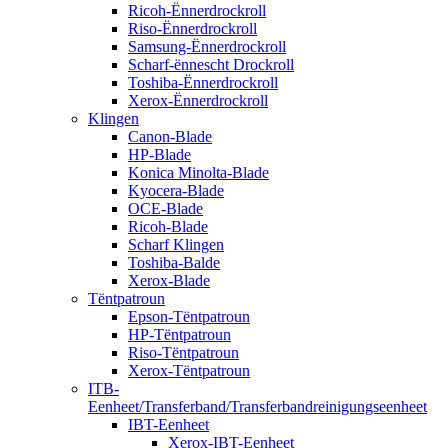
Ricoh-Ënnerdrockroll
Riso-Ënnerdrockroll
Samsung-Ënnerdrockroll
Scharf-ënnescht Drockroll
Toshiba-Ënnerdrockroll
Xerox-Ënnerdrockroll
Klingen
Canon-Blade
HP-Blade
Konica Minolta-Blade
Kyocera-Blade
OCE-Blade
Ricoh-Blade
Scharf Klingen
Toshiba-Balde
Xerox-Blade
Tëntpatroun
Epson-Tëntpatroun
HP-Tëntpatroun
Riso-Tëntpatroun
Xerox-Tëntpatroun
ITB-
Eenheet/Transferband/Transferbandreinigungseenheet
IBT-Eenheet
Xerox-IBT-Eenheet