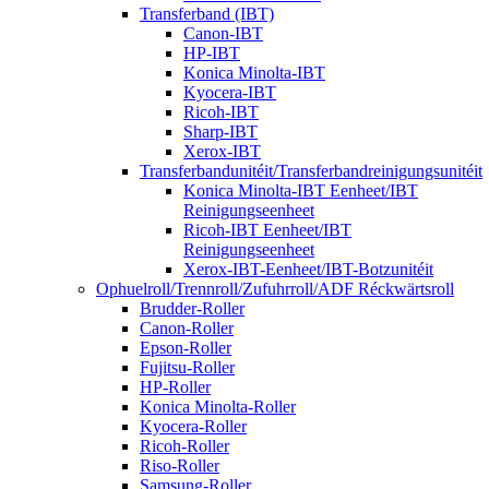
Transferband (IBT)
Canon-IBT
HP-IBT
Konica Minolta-IBT
Kyocera-IBT
Ricoh-IBT
Sharp-IBT
Xerox-IBT
Transferbandunitéit/Transferbandreinigungsunitéit
Konica Minolta-IBT Eenheet/IBT
Reinigungseenheet
Ricoh-IBT Eenheet/IBT
Reinigungseenheet
Xerox-IBT-Eenheet/IBT-Botzunitéit
Ophuelroll/Trennroll/Zufuhrroll/ADF Réckwärtsroll
Brudder-Roller
Canon-Roller
Epson-Roller
Fujitsu-Roller
HP-Roller
Konica Minolta-Roller
Kyocera-Roller
Ricoh-Roller
Riso-Roller
Samsung-Roller