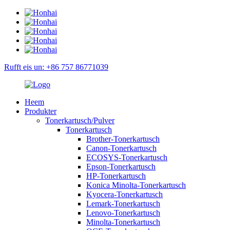
Rufft eis un: +86 757 86771039
Heem
Produkter
Tonerkartusch/Pulver
Tonerkartusch
Brother-Tonerkartusch
Canon-Tonerkartusch
ECOSYS-Tonerkartusch
Epson-Tonerkartusch
HP-Tonerkartusch
Konica Minolta-Tonerkartusch
Kyocera-Tonerkartusch
Lemark-Tonerkartusch
Lenovo-Tonerkartusch
Minolta-Tonerkartusch