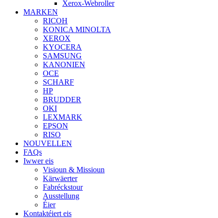
Xerox-Webroller
MARKEN
RICOH
KONICA MINOLTA
XEROX
KYOCERA
SAMSUNG
KANONIEN
OCE
SCHARF
HP
BRUDDER
OKI
LEXMARK
EPSON
RISO
NOUVELLEN
FAQs
Iwwer eis
Visioun & Missioun
Kärwäerter
Fabréckstour
Ausstellung
Éier
Kontaktéiert eis