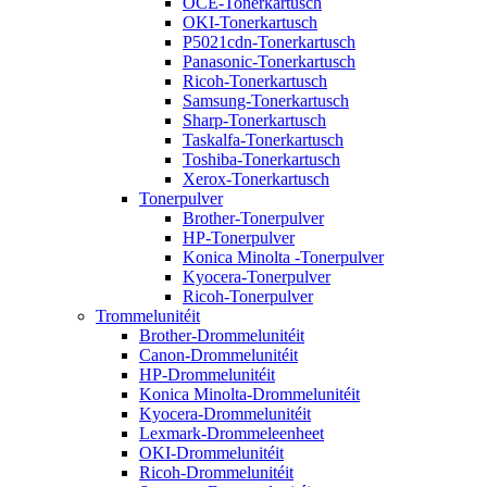
OCE-Tonerkartusch
OKI-Tonerkartusch
P5021cdn-Tonerkartusch
Panasonic-Tonerkartusch
Ricoh-Tonerkartusch
Samsung-Tonerkartusch
Sharp-Tonerkartusch
Taskalfa-Tonerkartusch
Toshiba-Tonerkartusch
Xerox-Tonerkartusch
Tonerpulver
Brother-Tonerpulver
HP-Tonerpulver
Konica Minolta -Tonerpulver
Kyocera-Tonerpulver
Ricoh-Tonerpulver
Trommelunitéit
Brother-Drommelunitéit
Canon-Drommelunitéit
HP-Drommelunitéit
Konica Minolta-Drommelunitéit
Kyocera-Drommelunitéit
Lexmark-Drommeleenheet
OKI-Drommelunitéit
Ricoh-Drommelunitéit