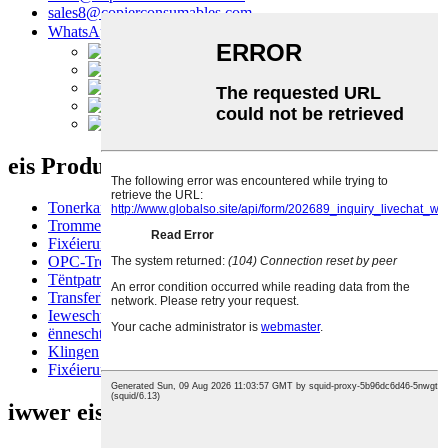
sales8@copierconsumables.com
WhatsApp：8614739630203
eis Produkter
Tonerkartusch
Trommelunitéit
Fixéierungseenheet
OPC-Trommel
Tëntpatroun
Transferband
Ieweschte Fixéierungsroll
ënneschten Drockroll
Klingen
Fixéierungsfoliehülle
iwwer eis