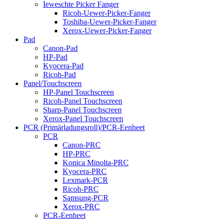
Ieweschte Picker Fanger
Ricoh-Uewer-Picker-Fanger
Toshiba-Uewer-Picker-Fanger
Xerox-Uewer-Picker-Fanger
Pad
Canon-Pad
HP-Pad
Kyocera-Pad
Ricoh-Pad
Panel/Touchscreen
HP-Panel Touchscreen
Ricoh-Panel Touchscreen
Sharp-Panel Touchscreen
Xerox-Panel Touchscreen
PCR (Primärladungsroll)/PCR-Eenheet
PCR
Canon-PRC
HP-PRC
Konica Minolta-PRC
Kyocera-PRC
Lexmark-PCR
Ricoh-PRC
Samsung-PCR
Xerox-PRC
PCR-Eenheet