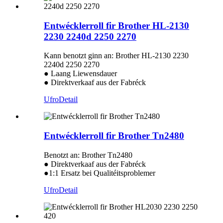
Entwécklerroll fir Brother HL-2130
2230 2240d 2250 2270
Kann benotzt ginn an: Brother HL-2130 2230
2240d 2250 2270
● Laang Liewensdauer
● Direktverkaaf aus der Fabréck
Ufro
Detail
Entwécklerroll fir Brother Tn2480
Benotzt an: Brother Tn2480
● Direktverkaaf aus der Fabréck
●1:1 Ersatz bei Qualitéitsproblemer
Ufro
Detail