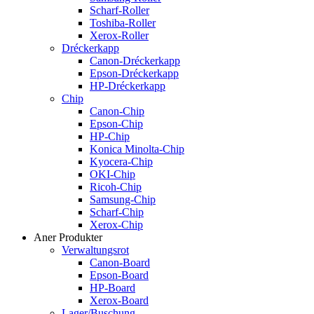
Scharf-Roller
Toshiba-Roller
Xerox-Roller
Dréckerkapp
Canon-Dréckerkapp
Epson-Dréckerkapp
HP-Dréckerkapp
Chip
Canon-Chip
Epson-Chip
HP-Chip
Konica Minolta-Chip
Kyocera-Chip
OKI-Chip
Ricoh-Chip
Samsung-Chip
Scharf-Chip
Xerox-Chip
Aner Produkter
Verwaltungsrot
Canon-Board
Epson-Board
HP-Board
Xerox-Board
Lager/Buschung