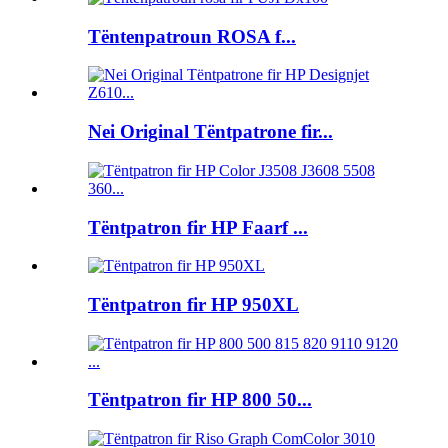
Tëntenpatroun ROSA f...
Nei Original Tëntpatrone fir...
Tëntpatron fir HP Faarf ...
Tëntpatron fir HP 950XL
Tëntpatron fir HP 800 50...