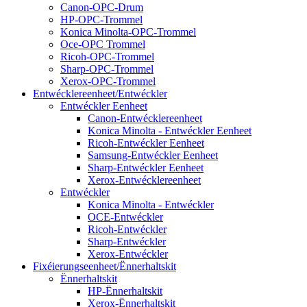
Canon-OPC-Drum
HP-OPC-Trommel
Konica Minolta-OPC-Trommel
Oce-OPC Trommel
Ricoh-OPC-Trommel
Sharp-OPC-Trommel
Xerox-OPC-Trommel
Entwécklereenheet/Entwéckler
Entwéckler Eenheet
Canon-Entwécklereenheet
Konica Minolta - Entwéckler Eenheet
Ricoh-Entwéckler Eenheet
Samsung-Entwéckler Eenheet
Sharp-Entwéckler Eenheet
Xerox-Entwécklereenheet
Entwéckler
Konica Minolta - Entwéckler
OCE-Entwéckler
Ricoh-Entwéckler
Sharp-Entwéckler
Xerox-Entwéckler
Fixéierungseenheet/Ënnerhaltskit
Ënnerhaltskit
HP-Ënnerhaltskit
Xerox-Ënnerhaltskit