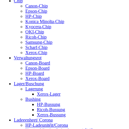
Chip
Canon-Chip
Epson-Chip
HP-Chip
Konica Minolta-Chip
Kyocera-Chip
OKI-Chip
Ricoh-Chip
Samsung-Chip
Scharf-Chip
Xerox-Chip
Verwaltungsrot
Canon-Board
Epson-Board
HP-Board
Xerox-Board
Lager/Buschung
Lagerung
Xerox-Lager
Bushing
HP-Bussung
Ricoh-Bussung
Xerox-Bussung
Ladeeenheet/ Corona
HP-Ladeunitéit/Corona