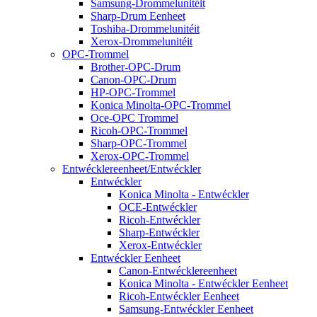
Samsung-Drommelunitéit
Sharp-Drum Eenheet
Toshiba-Drommelunitéit
Xerox-Drommelunitéit
OPC-Trommel
Brother-OPC-Drum
Canon-OPC-Drum
HP-OPC-Trommel
Konica Minolta-OPC-Trommel
Oce-OPC Trommel
Ricoh-OPC-Trommel
Sharp-OPC-Trommel
Xerox-OPC-Trommel
Entwécklereenheet/Entwéckler
Entwéckler
Konica Minolta - Entwéckler
OCE-Entwéckler
Ricoh-Entwéckler
Sharp-Entwéckler
Xerox-Entwéckler
Entwéckler Eenheet
Canon-Entwécklereenheet
Konica Minolta - Entwéckler Eenheet
Ricoh-Entwéckler Eenheet
Samsung-Entwéckler Eenheet