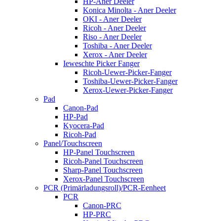
HP-Aner Deeler
Konica Minolta - Aner Deeler
OKI - Aner Deeler
Ricoh - Aner Deeler
Riso - Aner Deeler
Toshiba - Aner Deeler
Xerox - Aner Deeler
Ieweschte Picker Fanger
Ricoh-Uewer-Picker-Fanger
Toshiba-Uewer-Picker-Fanger
Xerox-Uewer-Picker-Fanger
Pad
Canon-Pad
HP-Pad
Kyocera-Pad
Ricoh-Pad
Panel/Touchscreen
HP-Panel Touchscreen
Ricoh-Panel Touchscreen
Sharp-Panel Touchscreen
Xerox-Panel Touchscreen
PCR (Primärladungsroll)/PCR-Eenheet
PCR
Canon-PRC
HP-PRC