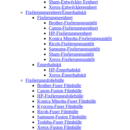
Sharp-Entwéckler Eenheet
Xerox-Entwécklereenheet
Fixéierungseenheet/Ënnerhaltskit
Fixéierungseenheet
Brother-Fixéierungsunitéit
Canon-Fixéierungseenheet
HP-Fixéierungseenheet
Konica Minolta-Fixéierungsunitéit
Ricoh-Fixéierungsunitéit
Samsung-Fixéierungsunitéit
Sharp-Fixéierungsunitéit
Xerox-Fixéierungsunitéit
Ënnerhaltskit
HP-Ënnerhaltskit
Xerox-Ënnerhaltskit
Fixéierungsfoliehülle
Brother-Fuser Filmhülle
Canon-Fusion Filmhülle
HP-Fixéierungsfoliehülle
Konica Minolta-Fuser Filmhülle
Kyocera-Fuser Filmhülle
Ricoh-Fuser Filmhülle
Samsung-Fusion Filmhülle
Toshiba-Fuser Filmhülle
Xerox-Fusion Filmhülle