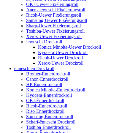
OKI-Uewer Fixéierungsroll
Aner - iewescht Fixéierungsroll
Ricoh-Uewer Fixéierungsroll
Samsung-Uewer Fixéierungsroll
Sharp-Uewer Fixéierungsroll
Toshiba-Uewer Fixéierungsroll
Xerox-Uewer Fixéierungsroll
Iewescht Drockroll
Konica Minolta-Uewer Drockroll
Kyocera-Uewer Drockroll
Ricoh-Uewer Drockroll
Xerox-Uewer Drockroll
ënneschten Drockroll
Brother-Ënnerdrockroll
Canon-Ënnerdrockroll
HP-Ënnerdrockroll
Konica Minolta-Ënnerdrockroll
Kyocera-Ënnerdrockroll
OKI-Ënnerdréckroll
Ricoh-Ënnerdrockroll
Riso-Ënnerdrockroll
Samsung-Ënnerdrockroll
Scharf-ënnescht Drockroll
Toshiba-Ënnerdrockroll
Xerox-Ënnerdrockroll