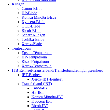
Klingen
Canon-Blade
HP-Blade
Konica Minolta-Blade
Kyocera-Blade
OCE-Blade
Ricoh-Blade
Scharf Klingen
Toshiba-Balde
Xerox-Blade
Tëntpatroun
Epson-Tëntpatroun
HP-Tëntpatroun
Riso-Tëntpatroun
Xerox-Tëntpatroun
ITB-Eenheet/Transferband/Transferbandreinigungseenheet
IBT-Eenheet
Xerox-IBT-Eenheet
Transferband (IBT)
Canon-IBT
HP-IBT
Konica Minolta-IBT
Kyocera-IBT
Ricoh-IBT