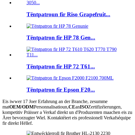
Tëntpatroun fir Riso Grapefruit...
Tëntpatron fir HP 78 Gen...
Tëntpatron fir HP 72 T61...
Tëntpatron fir Epson F20...
Eis iwwer 17 Joer Erfahrung an der Branche, zesumme
mat
OEM/ODM
Personnalisatioun,
CE
an
ISO
Zertifizéierungen,
kompetitiv Präisser a Verkaf direkt un d'Produzenten maachen eis zu
Ärer bevorzugter Wiel. Kontaktéiert eis professionell Verkafséquipe
fir direkt Hëllef.