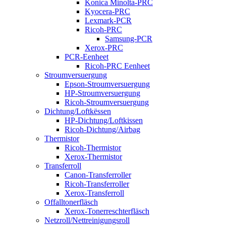
Konica Minolta-PRC
Kyocera-PRC
Lexmark-PCR
Ricoh-PRC
Samsung-PCR
Xerox-PRC
PCR-Eenheet
Ricoh-PRC Eenheet
Stroumversuergung
Epson-Stroumversuergung
HP-Stroumversuergung
Ricoh-Stroumversuergung
Dichtung/Loftkëssen
HP-Dichtung/Loftkissen
Ricoh-Dichtung/Airbag
Thermistor
Ricoh-Thermistor
Xerox-Thermistor
Transferroll
Canon-Transferroller
Ricoh-Transferroller
Xerox-Transferroll
Offalltonerfläsch
Xerox-Tonerreschterfläsch
Netzroll/Nettreinigungsroll