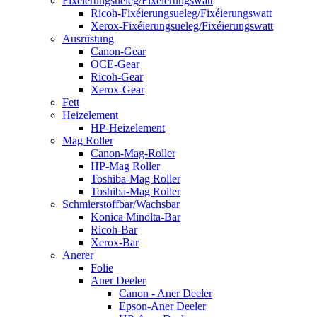
Fixéierungsueleg/Fixéierungswatt
Ricoh-Fixéierungsueleg/Fixéierungswatt
Xerox-Fixéierungsueleg/Fixéierungswatt
Ausrüstung
Canon-Gear
OCE-Gear
Ricoh-Gear
Xerox-Gear
Fett
Heizelement
HP-Heizelement
Mag Roller
Canon-Mag-Roller
HP-Mag Roller
Toshiba-Mag Roller
Toshiba-Mag Roller
Schmierstoffbar/Wachsbar
Konica Minolta-Bar
Ricoh-Bar
Xerox-Bar
Anerer
Folie
Aner Deeler
Canon - Aner Deeler
Epson-Aner Deeler