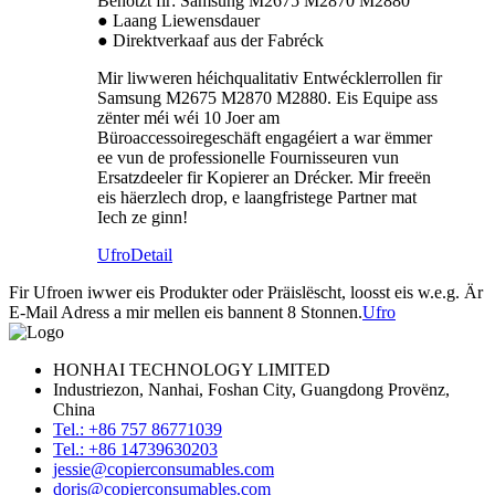
Benotzt fir: Samsung M2675 M2870 M2880
● Laang Liewensdauer
● Direktverkaaf aus der Fabréck
Mir liwweren héichqualitativ Entwécklerrollen fir
Samsung M2675 M2870 M2880. Eis Equipe ass
zënter méi wéi 10 Joer am
Büroaccessoiregeschäft engagéiert a war ëmmer
ee vun de professionelle Fournisseuren vun
Ersatzdeeler fir Kopierer an Drécker. Mir freeën
eis häerzlech drop, e laangfristege Partner mat
Iech ze ginn!
Ufro
Detail
Fir Ufroen iwwer eis Produkter oder Präislëscht, loosst eis w.e.g. Är
E-Mail Adress a mir mellen eis bannent 8 Stonnen.
Ufro
HONHAI TECHNOLOGY LIMITED
Industriezon, Nanhai, Foshan City, Guangdong Provënz,
China
Tel.: +86 757 86771039
Tel.: +86 14739630203
jessie@copierconsumables.com
doris@copierconsumables.com