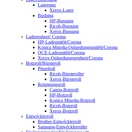
Lagerung
Xerox-Lager
Bushing
HP-Bussung
Ricoh-Bussung
Xerox-Bussung
Ladeeenheet/ Corona
HP-Ladeunitéit/Corona
Konica Minolta-Opluedungsunitéit/Corona
OCE-Ladeunitéit/Corona
Xerox-Opluedungseenheet/Corona
Botzroll/Bürsteroll
Pinselroll
Ricoh-Bürsteroller
Xerox-Bürsteroll
Reinigungsroll
Canon-Botzroll
HP-Botzroll
Konica Minolta-Botzroll
Ricoh-Botzroll
Xerox-Botzroll
Entwécklerroll
Brother-Entwécklerroll
Samsung-Entwécklerroller