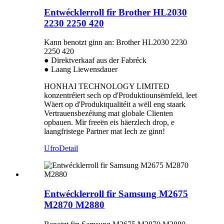
Entwécklerroll fir Brother HL2030
2230 2250 420
Kann benotzt ginn an: Brother HL2030 2230
2250 420
● Direktverkaaf aus der Fabréck
● Laang Liewensdauer
HONHAI TECHNOLOGY LIMITED
konzentréiert sech op d'Produktiounsëmfeld, leet
Wäert op d'Produktqualitéit a wëll eng staark
Vertrauensbezéiung mat globale Clienten
opbauen. Mir freeën eis häerzlech drop, e
laangfristege Partner mat Iech ze ginn!
Ufro
Detail
Entwécklerroll fir Samsung M2675
M2870 M2880