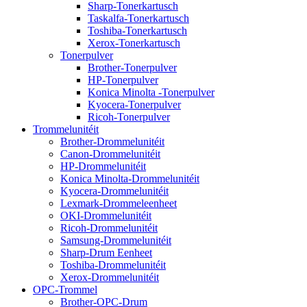
Sharp-Tonerkartusch
Taskalfa-Tonerkartusch
Toshiba-Tonerkartusch
Xerox-Tonerkartusch
Tonerpulver
Brother-Tonerpulver
HP-Tonerpulver
Konica Minolta -Tonerpulver
Kyocera-Tonerpulver
Ricoh-Tonerpulver
Trommelunitéit
Brother-Drommelunitéit
Canon-Drommelunitéit
HP-Drommelunitéit
Konica Minolta-Drommelunitéit
Kyocera-Drommelunitéit
Lexmark-Drommeleenheet
OKI-Drommelunitéit
Ricoh-Drommelunitéit
Samsung-Drommelunitéit
Sharp-Drum Eenheet
Toshiba-Drommelunitéit
Xerox-Drommelunitéit
OPC-Trommel
Brother-OPC-Drum