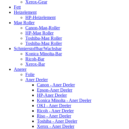
Xerox-Gear
Fett
Heizelement
HP-Heizelement
Mag Roller
Canon-Mag-Roller
HP-Mag Roller
Toshiba-Mag Roller
Toshiba-Mag Roller
Schmierstoffbar/Wachsbar
Konica Minolta-Bar
Ricoh-Bar
Xerox-Bar
Anerer
Folie
Aner Deeler
Canon - Aner Deeler
Epson-Aner Deeler
HP-Aner Deeler
Konica Minolta - Aner Deeler
OKI - Aner Deeler
Ricoh - Aner Deeler
Riso - Aner Deeler
Toshiba - Aner Deeler
Xerox - Aner Deeler