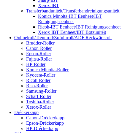
Sharp-IBT
Xerox-IBT
Transferbandunitéit/Transferbandreinigungsunitéit
Konica Minolta-IBT Eenheet/IBT
Reinigungseenheet
Ricoh-IBT Eenheet/IBT Reinigungseenheet
Xerox-IBT-Eenheet/IBT-Botzunitéit
Ophuelroll/Trennroll/Zufuhrroll/ADF Réckwärtsroll
Brudder-Roller
Canon-Roller
Epson-Roller
Fujitsu-Roller
HP-Roller
Konica Minolta-Roller
Kyocera-Roller
Ricoh-Roller
Riso-Roller
Samsung-Roller
Scharf-Roller
Toshiba-Roller
Xerox-Roller
Dréckerkapp
Canon-Dréckerkapp
Epson-Dréckerkapp
HP-Dréckerkapp