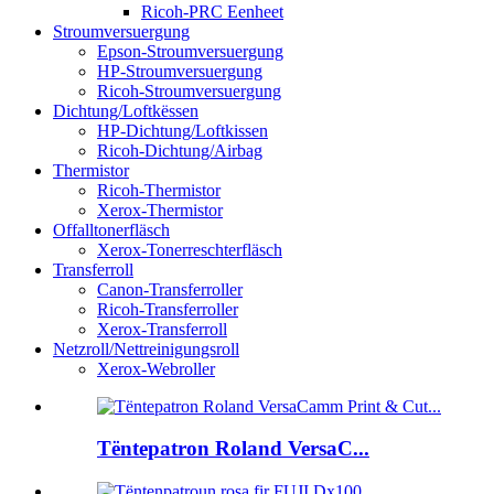
Ricoh-PRC Eenheet
Stroumversuergung
Epson-Stroumversuergung
HP-Stroumversuergung
Ricoh-Stroumversuergung
Dichtung/Loftkëssen
HP-Dichtung/Loftkissen
Ricoh-Dichtung/Airbag
Thermistor
Ricoh-Thermistor
Xerox-Thermistor
Offalltonerfläsch
Xerox-Tonerreschterfläsch
Transferroll
Canon-Transferroller
Ricoh-Transferroller
Xerox-Transferroll
Netzroll/Nettreinigungsroll
Xerox-Webroller
Tëntepatron Roland VersaC...