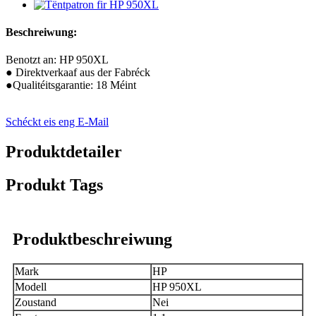
Beschreiwung:
Benotzt an: HP 950XL
● Direktverkaaf aus der Fabréck
●Qualitéitsgarantie: 18 Méint
Schéckt eis eng E-Mail
Produktdetailer
Produkt Tags
Produktbeschreiwung
Mark
HP
Modell
HP 950XL
Zoustand
Nei