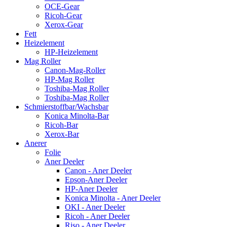
OCE-Gear
Ricoh-Gear
Xerox-Gear
Fett
Heizelement
HP-Heizelement
Mag Roller
Canon-Mag-Roller
HP-Mag Roller
Toshiba-Mag Roller
Toshiba-Mag Roller
Schmierstoffbar/Wachsbar
Konica Minolta-Bar
Ricoh-Bar
Xerox-Bar
Anerer
Folie
Aner Deeler
Canon - Aner Deeler
Epson-Aner Deeler
HP-Aner Deeler
Konica Minolta - Aner Deeler
OKI - Aner Deeler
Ricoh - Aner Deeler
Riso - Aner Deeler