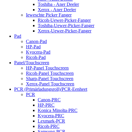
Toshiba - Aner Deeler
Xerox - Aner Deeler
Ieweschte Picker Fanger
Ricoh-Uewer-Picker-Fanger
Toshiba-Uewer-Picker-Fanger
Xerox-Uewer-Picker-Fanger
Pad
Canon-Pad
HP-Pad
Kyocera-Pad
Ricoh-Pad
Panel/Touchscreen
HP-Panel Touchscreen
Ricoh-Panel Touchscreen
Sharp-Panel Touchscreen
Xerox-Panel Touchscreen
PCR (Primärladungsroll)/PCR-Eenheet
PCR
Canon-PRC
HP-PRC
Konica Minolta-PRC
Kyocera-PRC
Lexmark-PCR
Ricoh-PRC
Samsung-PCR