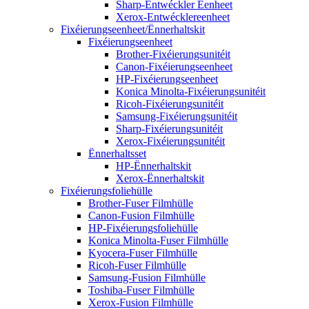
Sharp-Entwéckler Eenheet
Xerox-Entwécklereenheet
Fixéierungseenheet/Ënnerhaltskit
Fixéierungseenheet
Brother-Fixéierungsunitéit
Canon-Fixéierungseenheet
HP-Fixéierungseenheet
Konica Minolta-Fixéierungsunitéit
Ricoh-Fixéierungsunitéit
Samsung-Fixéierungsunitéit
Sharp-Fixéierungsunitéit
Xerox-Fixéierungsunitéit
Ënnerhaltsset
HP-Ënnerhaltskit
Xerox-Ënnerhaltskit
Fixéierungsfoliehülle
Brother-Fuser Filmhülle
Canon-Fusion Filmhülle
HP-Fixéierungsfoliehülle
Konica Minolta-Fuser Filmhülle
Kyocera-Fuser Filmhülle
Ricoh-Fuser Filmhülle
Samsung-Fusion Filmhülle
Toshiba-Fuser Filmhülle
Xerox-Fusion Filmhülle