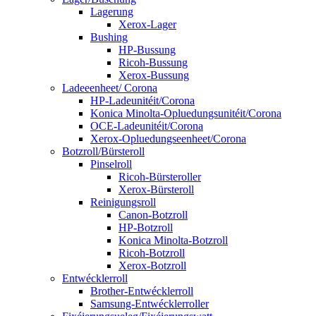
Lagerung
Xerox-Lager
Bushing
HP-Bussung
Ricoh-Bussung
Xerox-Bussung
Ladeeenheet/ Corona
HP-Ladeunitéit/Corona
Konica Minolta-Opluedungsunitéit/Corona
OCE-Ladeunitéit/Corona
Xerox-Opluedungseenheet/Corona
Botzroll/Bürsteroll
Pinselroll
Ricoh-Bürsteroller
Xerox-Bürsteroll
Reinigungsroll
Canon-Botzroll
HP-Botzroll
Konica Minolta-Botzroll
Ricoh-Botzroll
Xerox-Botzroll
Entwécklerroll
Brother-Entwécklerroll
Samsung-Entwécklerroller