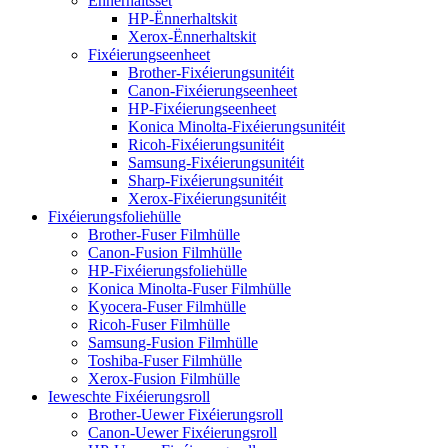
Ënnerhaltsset
HP-Ënnerhaltskit
Xerox-Ënnerhaltskit
Fixéierungseenheet
Brother-Fixéierungsunitéit
Canon-Fixéierungseenheet
HP-Fixéierungseenheet
Konica Minolta-Fixéierungsunitéit
Ricoh-Fixéierungsunitéit
Samsung-Fixéierungsunitéit
Sharp-Fixéierungsunitéit
Xerox-Fixéierungsunitéit
Fixéierungsfoliehülle
Brother-Fuser Filmhülle
Canon-Fusion Filmhülle
HP-Fixéierungsfoliehülle
Konica Minolta-Fuser Filmhülle
Kyocera-Fuser Filmhülle
Ricoh-Fuser Filmhülle
Samsung-Fusion Filmhülle
Toshiba-Fuser Filmhülle
Xerox-Fusion Filmhülle
Ieweschte Fixéierungsroll
Brother-Uewer Fixéierungsroll
Canon-Uewer Fixéierungsroll