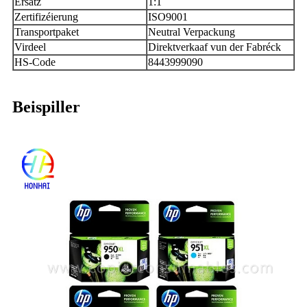
Ersatz
1:1
Zertifizéierung
ISO9001
Transportpaket
Neutral Verpackung
Virdeel
Direktverkaaf vun der Fabréck
HS-Code
8443999090
Beispiller