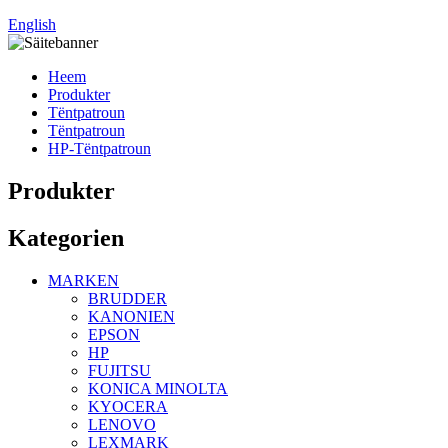
English
Heem
Produkter
Tëntpatroun
Tëntpatroun
HP-Tëntpatroun
Produkter
Kategorien
MARKEN
BRUDDER
KANONIEN
EPSON
HP
FUJITSU
KONICA MINOLTA
KYOCERA
LENOVO
LEXMARK