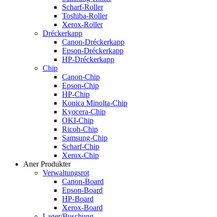
Scharf-Roller
Toshiba-Roller
Xerox-Roller
Dréckerkapp
Canon-Dréckerkapp
Epson-Dréckerkapp
HP-Dréckerkapp
Chip
Canon-Chip
Epson-Chip
HP-Chip
Konica Minolta-Chip
Kyocera-Chip
OKI-Chip
Ricoh-Chip
Samsung-Chip
Scharf-Chip
Xerox-Chip
Aner Produkter
Verwaltungsrot
Canon-Board
Epson-Board
HP-Board
Xerox-Board
Lager/Buschung