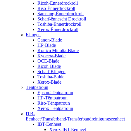
Ricoh-Ënnerdrockroll
Riso-Ënnerdrockroll
Samsung-Ënnerdrockroll
Scharf-ënnescht Drockroll
Toshiba-Ënnerdrockroll
Xerox-Ënnerdrockroll
Klingen
Canon-Blade
HP-Blade
Konica Minolta-Blade
Kyocera-Blade
OCE-Blade
Ricoh-Blade
Scharf Klingen
Toshiba-Balde
Xerox-Blade
Tëntpatroun
Epson-Tëntpatroun
HP-Tëntpatroun
Riso-Tëntpatroun
Xerox-Tëntpatroun
ITB-
Eenheet/Transferband/Transferbandreinigungseenheet
IBT-Eenheet
Xerox-IBT-Eenheet