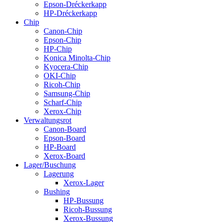
Epson-Dréckerkapp
HP-Dréckerkapp
Chip
Canon-Chip
Epson-Chip
HP-Chip
Konica Minolta-Chip
Kyocera-Chip
OKI-Chip
Ricoh-Chip
Samsung-Chip
Scharf-Chip
Xerox-Chip
Verwaltungsrot
Canon-Board
Epson-Board
HP-Board
Xerox-Board
Lager/Buschung
Lagerung
Xerox-Lager
Bushing
HP-Bussung
Ricoh-Bussung
Xerox-Bussung