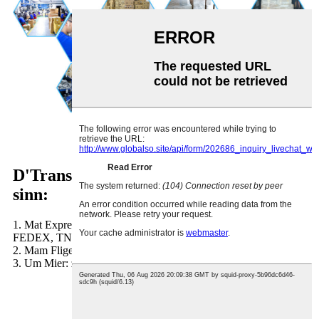
D'Transportmëttel, déi mir ubidden,
sinn:
1. Mat Express: Liwwerung bis bei d'Dier. Iwwer DHL,
FEDEX, TNT, UPS.
2. Mam Fliger: op de Fluchhafen.
3. Um Mier: zum Hafenservice.