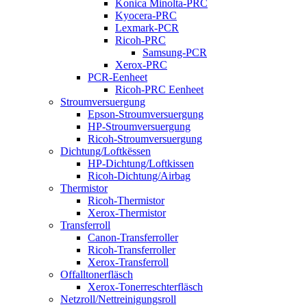
Konica Minolta-PRC
Kyocera-PRC
Lexmark-PCR
Ricoh-PRC
Samsung-PCR
Xerox-PRC
PCR-Eenheet
Ricoh-PRC Eenheet
Stroumversuergung
Epson-Stroumversuergung
HP-Stroumversuergung
Ricoh-Stroumversuergung
Dichtung/Loftkëssen
HP-Dichtung/Loftkissen
Ricoh-Dichtung/Airbag
Thermistor
Ricoh-Thermistor
Xerox-Thermistor
Transferroll
Canon-Transferroller
Ricoh-Transferroller
Xerox-Transferroll
Offalltonerfläsch
Xerox-Tonerreschterfläsch
Netzroll/Nettreinigungsroll