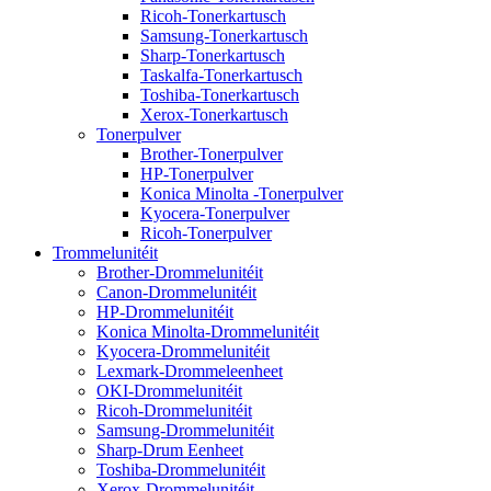
Ricoh-Tonerkartusch
Samsung-Tonerkartusch
Sharp-Tonerkartusch
Taskalfa-Tonerkartusch
Toshiba-Tonerkartusch
Xerox-Tonerkartusch
Tonerpulver
Brother-Tonerpulver
HP-Tonerpulver
Konica Minolta -Tonerpulver
Kyocera-Tonerpulver
Ricoh-Tonerpulver
Trommelunitéit
Brother-Drommelunitéit
Canon-Drommelunitéit
HP-Drommelunitéit
Konica Minolta-Drommelunitéit
Kyocera-Drommelunitéit
Lexmark-Drommeleenheet
OKI-Drommelunitéit
Ricoh-Drommelunitéit
Samsung-Drommelunitéit
Sharp-Drum Eenheet
Toshiba-Drommelunitéit
Xerox-Drommelunitéit