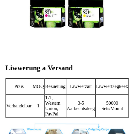
Liwwerung a Versand
Präis
MOQ
Bezuelung
Liwwerzäit
Liwwerfäegkeet:
T/T,
Western
3-5
50000
Verhandelbar
1
Union,
Aarbechtsdeeg
Sets/Mount
PayPal