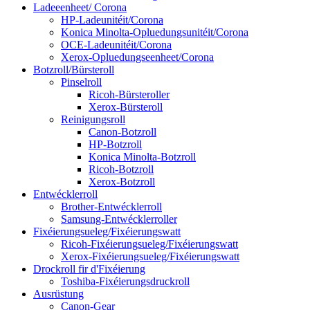
Ladeeenheet/ Corona
HP-Ladeunitéit/Corona
Konica Minolta-Opluedungsunitéit/Corona
OCE-Ladeunitéit/Corona
Xerox-Opluedungseenheet/Corona
Botzroll/Bürsteroll
Pinselroll
Ricoh-Bürsteroller
Xerox-Bürsteroll
Reinigungsroll
Canon-Botzroll
HP-Botzroll
Konica Minolta-Botzroll
Ricoh-Botzroll
Xerox-Botzroll
Entwécklerroll
Brother-Entwécklerroll
Samsung-Entwécklerroller
Fixéierungsueleg/Fixéierungswatt
Ricoh-Fixéierungsueleg/Fixéierungswatt
Xerox-Fixéierungsueleg/Fixéierungswatt
Drockroll fir d'Fixéierung
Toshiba-Fixéierungsdruckroll
Ausrüstung
Canon-Gear