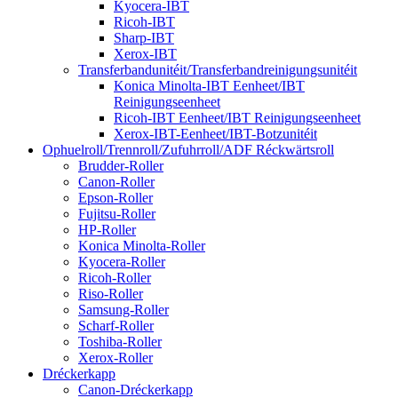
Kyocera-IBT
Ricoh-IBT
Sharp-IBT
Xerox-IBT
Transferbandunitéit/Transferbandreinigungsunitéit
Konica Minolta-IBT Eenheet/IBT
Reinigungseenheet
Ricoh-IBT Eenheet/IBT Reinigungseenheet
Xerox-IBT-Eenheet/IBT-Botzunitéit
Ophuelroll/Trennroll/Zufuhrroll/ADF Réckwärtsroll
Brudder-Roller
Canon-Roller
Epson-Roller
Fujitsu-Roller
HP-Roller
Konica Minolta-Roller
Kyocera-Roller
Ricoh-Roller
Riso-Roller
Samsung-Roller
Scharf-Roller
Toshiba-Roller
Xerox-Roller
Dréckerkapp
Canon-Dréckerkapp