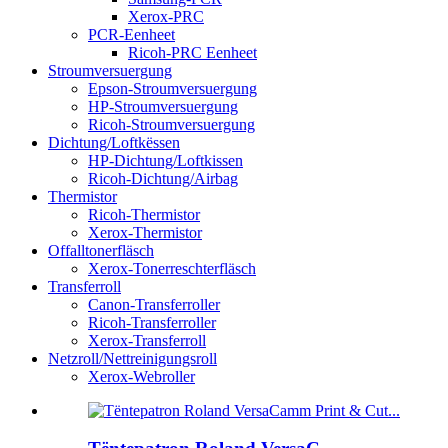
Xerox-PRC
PCR-Eenheet
Ricoh-PRC Eenheet
Stroumversuergung
Epson-Stroumversuergung
HP-Stroumversuergung
Ricoh-Stroumversuergung
Dichtung/Loftkëssen
HP-Dichtung/Loftkissen
Ricoh-Dichtung/Airbag
Thermistor
Ricoh-Thermistor
Xerox-Thermistor
Offalltonerfläsch
Xerox-Tonerreschterfläsch
Transferroll
Canon-Transferroller
Ricoh-Transferroller
Xerox-Transferroll
Netzroll/Nettreinigungsroll
Xerox-Webroller