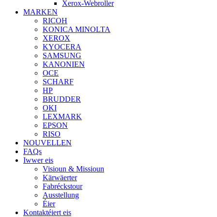
Xerox-Webroller
MARKEN
RICOH
KONICA MINOLTA
XEROX
KYOCERA
SAMSUNG
KANONIEN
OCE
SCHARF
HP
BRUDDER
OKI
LEXMARK
EPSON
RISO
NOUVELLEN
FAQs
Iwwer eis
Visioun & Missioun
Kärwäerter
Fabréckstour
Ausstellung
Éier
Kontaktéiert eis