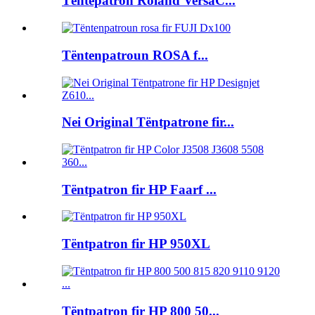
Tëntepatron Roland VersaC...
Tëntenpatroun ROSA f...
Nei Original Tëntpatrone fir...
Tëntpatron fir HP Faarf ...
Tëntpatron fir HP 950XL
Tëntpatron fir HP 800 50...