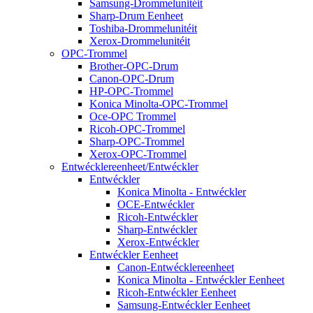
Samsung-Drommelunitéit
Sharp-Drum Eenheet
Toshiba-Drommelunitéit
Xerox-Drommelunitéit
OPC-Trommel
Brother-OPC-Drum
Canon-OPC-Drum
HP-OPC-Trommel
Konica Minolta-OPC-Trommel
Oce-OPC Trommel
Ricoh-OPC-Trommel
Sharp-OPC-Trommel
Xerox-OPC-Trommel
Entwécklereenheet/Entwéckler
Entwéckler
Konica Minolta - Entwéckler
OCE-Entwéckler
Ricoh-Entwéckler
Sharp-Entwéckler
Xerox-Entwéckler
Entwéckler Eenheet
Canon-Entwécklereenheet
Konica Minolta - Entwéckler Eenheet
Ricoh-Entwéckler Eenheet
Samsung-Entwéckler Eenheet