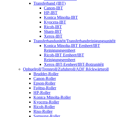
Transferband (IBT)
Canon-IBT
HP-IBT
Konica Minolta-IBT
Kyocera-IBT
Ricoh-IBT
Sharp-IBT
Xerox-IBT
Transferbandunitéit/Transferbandreinigungsunitéit
Konica Minolta-IBT Eenheet/IBT
Reinigungseenheet
Ricoh-IBT Eenheet/IBT
Reinigungseenheet
Xerox-IBT-Eenheet/IBT-Botzunitéit
Ophuelroll/Trennroll/Zufuhrroll/ADF Réckwärtsroll
Brudder-Roller
Canon-Roller
Epson-Roller
Fujitsu-Roller
HP-Roller
Konica Minolta-Roller
Kyocera-Roller
Ricoh-Roller
Riso-Roller
Samsung-Roller