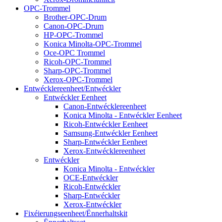
OPC-Trommel
Brother-OPC-Drum
Canon-OPC-Drum
HP-OPC-Trommel
Konica Minolta-OPC-Trommel
Oce-OPC Trommel
Ricoh-OPC-Trommel
Sharp-OPC-Trommel
Xerox-OPC-Trommel
Entwécklereenheet/Entwéckler
Entwéckler Eenheet
Canon-Entwécklereenheet
Konica Minolta - Entwéckler Eenheet
Ricoh-Entwéckler Eenheet
Samsung-Entwéckler Eenheet
Sharp-Entwéckler Eenheet
Xerox-Entwécklereenheet
Entwéckler
Konica Minolta - Entwéckler
OCE-Entwéckler
Ricoh-Entwéckler
Sharp-Entwéckler
Xerox-Entwéckler
Fixéierungseenheet/Ënnerhaltskit