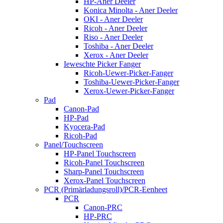
HP-Aner Deeler
Konica Minolta - Aner Deeler
OKI - Aner Deeler
Ricoh - Aner Deeler
Riso - Aner Deeler
Toshiba - Aner Deeler
Xerox - Aner Deeler
Ieweschte Picker Fanger
Ricoh-Uewer-Picker-Fanger
Toshiba-Uewer-Picker-Fanger
Xerox-Uewer-Picker-Fanger
Pad
Canon-Pad
HP-Pad
Kyocera-Pad
Ricoh-Pad
Panel/Touchscreen
HP-Panel Touchscreen
Ricoh-Panel Touchscreen
Sharp-Panel Touchscreen
Xerox-Panel Touchscreen
PCR (Primärladungsroll)/PCR-Eenheet
PCR
Canon-PRC
HP-PRC