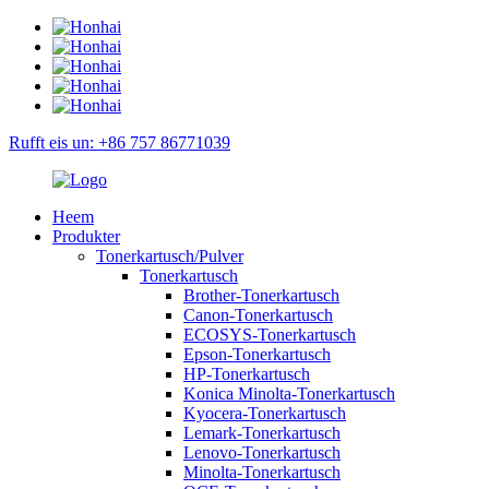
Rufft eis un: +86 757 86771039
Heem
Produkter
Tonerkartusch/Pulver
Tonerkartusch
Brother-Tonerkartusch
Canon-Tonerkartusch
ECOSYS-Tonerkartusch
Epson-Tonerkartusch
HP-Tonerkartusch
Konica Minolta-Tonerkartusch
Kyocera-Tonerkartusch
Lemark-Tonerkartusch
Lenovo-Tonerkartusch
Minolta-Tonerkartusch