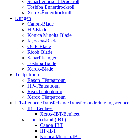
Scharf-ënnescht Drockroll
Toshiba-Ënnerdrockroll
Xerox-Ënnerdrockroll
Klingen
Canon-Blade
HP-Blade
Konica Minolta-Blade
Kyocera-Blade
OCE-Blade
Ricoh-Blade
Scharf Klingen
Toshiba-Balde
Xerox-Blade
Tëntpatroun
Epson-Tëntpatroun
HP-Tëntpatroun
Riso-Tëntpatroun
Xerox-Tëntpatroun
ITB-Eenheet/Transferband/Transferbandreinigungseenheet
IBT-Eenheet
Xerox-IBT-Eenheet
Transferband (IBT)
Canon-IBT
HP-IBT
Konica Minolta-IBT