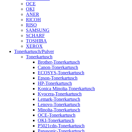
OCE
OKI
ANER
RICOH
RISO
SAMSUNG
SCHARF
TOSHIBA
XEROX
Tonerkartusch/Pulver
Tonerkartusch
Brother-Tonerkartusch
Canon-Tonerkartusch
ECOSYS-Tonerkartusch
Epson-Tonerkartusch
HP-Tonerkartusch
Konica Minolta-Tonerkartusch
Kyocera-Tonerkartusch
Lemark-Tonerkartusch
Lenovo-Tonerkartusch
Minolta-Tonerkartusch
OCE-Tonerkartusch
OKI-Tonerkartusch
P5021cdn-Tonerkartusch
Panasonic-Tonerkartusch