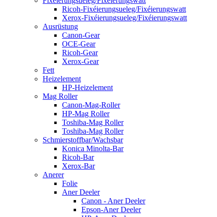
Fixéierungsueleg/Fixéierungswatt
Ricoh-Fixéierungsueleg/Fixéierungswatt
Xerox-Fixéierungsueleg/Fixéierungswatt
Ausrüstung
Canon-Gear
OCE-Gear
Ricoh-Gear
Xerox-Gear
Fett
Heizelement
HP-Heizelement
Mag Roller
Canon-Mag-Roller
HP-Mag Roller
Toshiba-Mag Roller
Toshiba-Mag Roller
Schmierstoffbar/Wachsbar
Konica Minolta-Bar
Ricoh-Bar
Xerox-Bar
Anerer
Folie
Aner Deeler
Canon - Aner Deeler
Epson-Aner Deeler