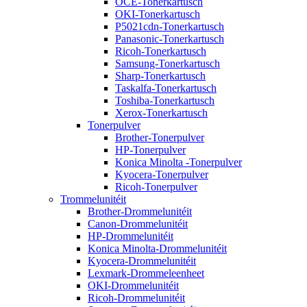
OCE-Tonerkartusch
OKI-Tonerkartusch
P5021cdn-Tonerkartusch
Panasonic-Tonerkartusch
Ricoh-Tonerkartusch
Samsung-Tonerkartusch
Sharp-Tonerkartusch
Taskalfa-Tonerkartusch
Toshiba-Tonerkartusch
Xerox-Tonerkartusch
Tonerpulver
Brother-Tonerpulver
HP-Tonerpulver
Konica Minolta -Tonerpulver
Kyocera-Tonerpulver
Ricoh-Tonerpulver
Trommelunitéit
Brother-Drommelunitéit
Canon-Drommelunitéit
HP-Drommelunitéit
Konica Minolta-Drommelunitéit
Kyocera-Drommelunitéit
Lexmark-Drommeleenheet
OKI-Drommelunitéit
Ricoh-Drommelunitéit