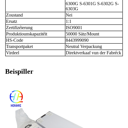
6300G S-6301G S-6302G S-
6303G
Zoustand
Nei
Ersatz
1:1
Zertifizéierung
ISO9001
Produktiounskapazitéit
50000 Sätz/Mount
HS-Code
8443999090
Transportpaket
Neutral Verpackung
Virdeel
Direktverkaaf vun der Fabréck
Beispiller