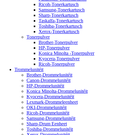
Ricoh-Tonerkartusch
Samsung-Tonerkartusch
Sharp-Tonerkartusch
Taskalfa-Tonerkartusch
Toshiba-Tonerkartusch
Xerox-Tonerkartusch
Tonerpulver
Brother-Tonerpulver
HP-Tonerpulver
Konica Minolta -Tonerpulver
Kyocera-Tonerpulver
Ricoh-Tonerpulver
Trommelunitéit
Brother-Drommelunitéit
Canon-Drommelunitéit
HP-Drommelunitéit
Konica Minolta-Drommelunitéit
Kyocera-Drommelunitéit
Lexmark-Drommeleenheet
OKI-Drommelunitéit
Ricoh-Drommelunitéit
Samsung-Drommelunitéit
Sharp-Drum Eenheet
Toshiba-Drommelunitéit
Xerox-Drommelunitéit