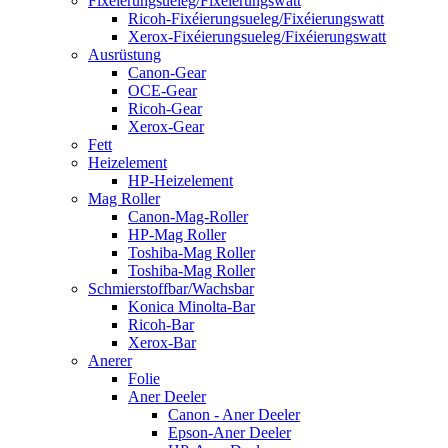
Fixéierungsueleg/Fixéierungswatt
Ricoh-Fixéierungsueleg/Fixéierungswatt
Xerox-Fixéierungsueleg/Fixéierungswatt
Ausrüstung
Canon-Gear
OCE-Gear
Ricoh-Gear
Xerox-Gear
Fett
Heizelement
HP-Heizelement
Mag Roller
Canon-Mag-Roller
HP-Mag Roller
Toshiba-Mag Roller
Toshiba-Mag Roller
Schmierstoffbar/Wachsbar
Konica Minolta-Bar
Ricoh-Bar
Xerox-Bar
Anerer
Folie
Aner Deeler
Canon - Aner Deeler
Epson-Aner Deeler