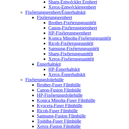
Sharp-Entwéckler Eenheet
Xerox-Entwécklereenheet
Fixéierungseenheet/Ënnerhaltskit
Fixéierungseenheet
Brother-Fixéierungsunitéit
Canon-Fixéierungseenheet
HP-Fixéierungseenheet
Konica Minolta-Fixéierungsunitéit
Ricoh-Fixéierungsunitéit
Samsung-Fixéierungsunitéit
Sharp-Fixéierungsunitéit
Xerox-Fixéierungsunitéit
Ënnerhaltskit
HP-Ënnerhaltskit
Xerox-Ënnerhaltskit
Fixéierungsfoliehülle
Brother-Fuser Filmhülle
Canon-Fusion Filmhülle
HP-Fixéierungsfoliehülle
Konica Minolta-Fuser Filmhülle
Kyocera-Fuser Filmhülle
Ricoh-Fuser Filmhülle
Samsung-Fusion Filmhülle
Toshiba-Fuser Filmhülle
Xerox-Fusion Filmhülle