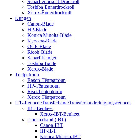
Scharf-ënnescht Drockroll
Toshiba-Ënnerdrockroll
Xerox-Ënnerdrockroll
Klingen
Canon-Blade
HP-Blade
Konica Minolta-Blade
Kyocera-Blade
OCE-Blade
Ricoh-Blade
Scharf Klingen
Toshiba-Balde
Xerox-Blade
Tëntpatroun
Epson-Tëntpatroun
HP-Tëntpatroun
Riso-Tëntpatroun
Xerox-Tëntpatroun
ITB-Eenheet/Transferband/Transferbandreinigungseenheet
IBT-Eenheet
Xerox-IBT-Eenheet
Transferband (IBT)
Canon-IBT
HP-IBT
Konica Minolta-IBT