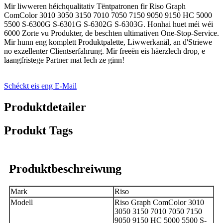
Mir liwweren héichqualitativ Tëntpatronen fir Riso Graph
ComColor 3010 3050 3150 7010 7050 7150 9050 9150 HC 5000
5500 S-6300G S-6301G S-6302G S-6303G. Honhai huet méi wéi
6000 Zorte vu Produkter, de beschten ultimativen One-Stop-Service.
Mir hunn eng komplett Produktpalette, Liwwerkanäl, an d'Striewe
no exzellenter Clientserfahrung. Mir freeën eis häerzlech drop, e
laangfristege Partner mat Iech ze ginn!
Schéckt eis eng E-Mail
Produktdetailer
Produkt Tags
Produktbeschreiwung
Mark
Riso
Modell
Riso Graph ComColor 3010
3050 3150 7010 7050 7150
9050 9150 HC 5000 5500 S-