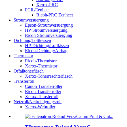
Xerox-PRC
PCR-Eenheet
Ricoh-PRC Eenheet
Stroumversuergung
Epson-Stroumversuergung
HP-Stroumversuergung
Ricoh-Stroumversuergung
Dichtung/Loftkëssen
HP-Dichtung/Loftkissen
Ricoh-Dichtung/Airbag
Thermistor
Ricoh-Thermistor
Xerox-Thermistor
Offalltonerfläsch
Xerox-Tonerreschterfläsch
Transferroll
Canon-Transferroller
Ricoh-Transferroller
Xerox-Transferroll
Netzroll/Nettreinigungsroll
Xerox-Webroller