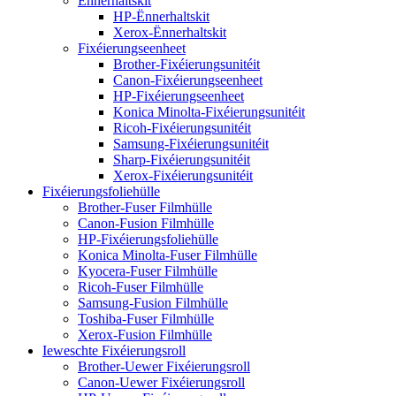
Ënnerhaltskit
HP-Ënnerhaltskit
Xerox-Ënnerhaltskit
Fixéierungseenheet
Brother-Fixéierungsunitéit
Canon-Fixéierungseenheet
HP-Fixéierungseenheet
Konica Minolta-Fixéierungsunitéit
Ricoh-Fixéierungsunitéit
Samsung-Fixéierungsunitéit
Sharp-Fixéierungsunitéit
Xerox-Fixéierungsunitéit
Fixéierungsfoliehülle
Brother-Fuser Filmhülle
Canon-Fusion Filmhülle
HP-Fixéierungsfoliehülle
Konica Minolta-Fuser Filmhülle
Kyocera-Fuser Filmhülle
Ricoh-Fuser Filmhülle
Samsung-Fusion Filmhülle
Toshiba-Fuser Filmhülle
Xerox-Fusion Filmhülle
Ieweschte Fixéierungsroll
Brother-Uewer Fixéierungsroll
Canon-Uewer Fixéierungsroll