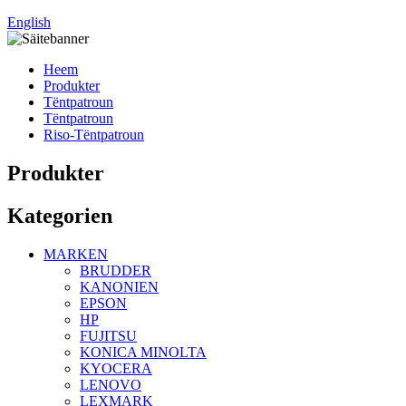
English
Heem
Produkter
Tëntpatroun
Tëntpatroun
Riso-Tëntpatroun
Produkter
Kategorien
MARKEN
BRUDDER
KANONIEN
EPSON
HP
FUJITSU
KONICA MINOLTA
KYOCERA
LENOVO
LEXMARK