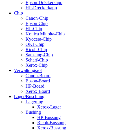
Epson-Dréckerkapp
HP-Dréckerkapp
Chip
Canon-Chip
Epson-Chip
HP-Chip
Konica Minolta-Chip
Kyocera-Chip
OKI-Chip
Ricoh-Chip
Samsung-Chip
Scharf-Chip
Xerox-Chip
Verwaltungsrot
Canon-Board
Epson-Board
HP-Board
Xerox-Board
Lager/Buschung
Lagerung
Xerox-Lager
Bushing
HP-Bussung
Ricoh-Bussung
Xerox-Bussung