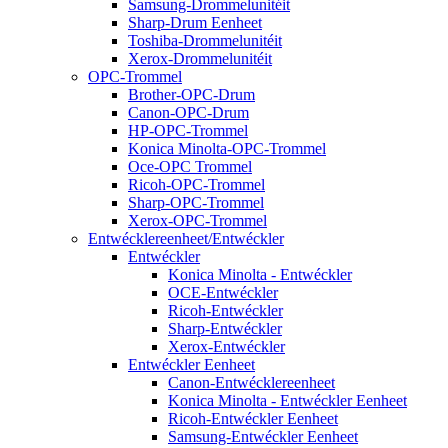
Samsung-Drommelunitéit
Sharp-Drum Eenheet
Toshiba-Drommelunitéit
Xerox-Drommelunitéit
OPC-Trommel
Brother-OPC-Drum
Canon-OPC-Drum
HP-OPC-Trommel
Konica Minolta-OPC-Trommel
Oce-OPC Trommel
Ricoh-OPC-Trommel
Sharp-OPC-Trommel
Xerox-OPC-Trommel
Entwécklereenheet/Entwéckler
Entwéckler
Konica Minolta - Entwéckler
OCE-Entwéckler
Ricoh-Entwéckler
Sharp-Entwéckler
Xerox-Entwéckler
Entwéckler Eenheet
Canon-Entwécklereenheet
Konica Minolta - Entwéckler Eenheet
Ricoh-Entwéckler Eenheet
Samsung-Entwéckler Eenheet