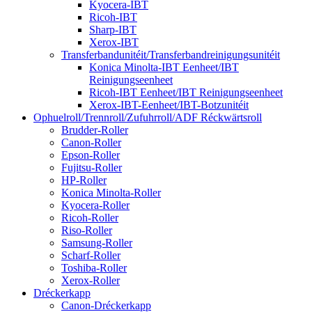
Kyocera-IBT
Ricoh-IBT
Sharp-IBT
Xerox-IBT
Transferbandunitéit/Transferbandreinigungsunitéit
Konica Minolta-IBT Eenheet/IBT
Reinigungseenheet
Ricoh-IBT Eenheet/IBT Reinigungseenheet
Xerox-IBT-Eenheet/IBT-Botzunitéit
Ophuelroll/Trennroll/Zufuhrroll/ADF Réckwärtsroll
Brudder-Roller
Canon-Roller
Epson-Roller
Fujitsu-Roller
HP-Roller
Konica Minolta-Roller
Kyocera-Roller
Ricoh-Roller
Riso-Roller
Samsung-Roller
Scharf-Roller
Toshiba-Roller
Xerox-Roller
Dréckerkapp
Canon-Dréckerkapp