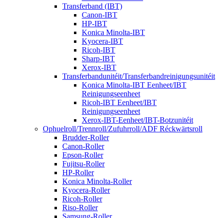
Transferband (IBT)
Canon-IBT
HP-IBT
Konica Minolta-IBT
Kyocera-IBT
Ricoh-IBT
Sharp-IBT
Xerox-IBT
Transferbandunitéit/Transferbandreinigungsunitéit
Konica Minolta-IBT Eenheet/IBT
Reinigungseenheet
Ricoh-IBT Eenheet/IBT
Reinigungseenheet
Xerox-IBT-Eenheet/IBT-Botzunitéit
Ophuelroll/Trennroll/Zufuhrroll/ADF Réckwärtsroll
Brudder-Roller
Canon-Roller
Epson-Roller
Fujitsu-Roller
HP-Roller
Konica Minolta-Roller
Kyocera-Roller
Ricoh-Roller
Riso-Roller
Samsung-Roller