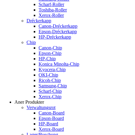
Scharf-Roller
Toshiba-Roller
Xerox-Roller
Dréckerkapp
Canon-Dréckerkapp
Epson-Dréckerkapp
HP-Dréckerkapp
Chip
Canon-Chip
Epson-Chip
HP-Chip
Konica Minolta-Chip
Kyocera-Chip
OKI-Chip
Ricoh-Chip
Samsung-Chip
Scharf-Chip
Xerox-Chip
Aner Produkter
Verwaltungsrot
Canon-Board
Epson-Board
HP-Board
Xerox-Board
Lager/Buschung