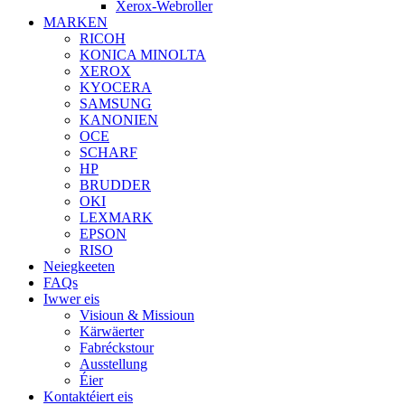
Xerox-Webroller
MARKEN
RICOH
KONICA MINOLTA
XEROX
KYOCERA
SAMSUNG
KANONIEN
OCE
SCHARF
HP
BRUDDER
OKI
LEXMARK
EPSON
RISO
Neiegkeeten
FAQs
Iwwer eis
Visioun & Missioun
Kärwäerter
Fabréckstour
Ausstellung
Éier
Kontaktéiert eis