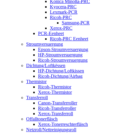
Konica Minolta-PRC
Kyocera-PRC
Lexmark-PCR
Ricoh-PRC
Samsung-PCR
Xerox-PRC
PCR-Eenheet
Ricoh-PRC Eenheet
Stroumversuergung
Epson-Stroumversuergung
HP-Stroumversuergung
Ricoh-Stroumversuergung
Dichtung/Loftkëssen
HP-Dichtung/Loftkissen
Ricoh-Dichtung/Airbag
Thermistor
Ricoh-Thermistor
Xerox-Thermistor
Transferroll
Canon-Transferroller
Ricoh-Transferroller
Xerox-Transferroll
Offalltonerfläsch
Xerox-Tonerreschterfläsch
Netzroll/Nettreinigungsroll