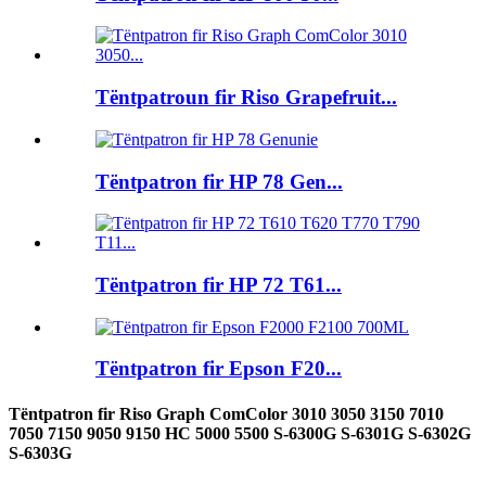
Tëntpatroun fir Riso Grapefruit...
Tëntpatron fir HP 78 Gen...
Tëntpatron fir HP 72 T61...
Tëntpatron fir Epson F20...
Tëntpatron fir Riso Graph ComColor 3010 3050 3150 7010
7050 7150 9050 9150 HC 5000 5500 S-6300G S-6301G S-6302G
S-6303G