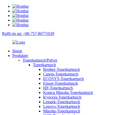
Rufft eis un: +86 757 86771039
Heem
Produkter
Tonerkartusch/Pulver
Tonerkartusch
Brother-Tonerkartusch
Canon-Tonerkartusch
ECOSYS-Tonerkartusch
Epson-Tonerkartusch
HP-Tonerkartusch
Konica Minolta-Tonerkartusch
Kyocera-Tonerkartusch
Lemark-Tonerkartusch
Lenovo-Tonerkartusch
Minolta-Tonerkartusch