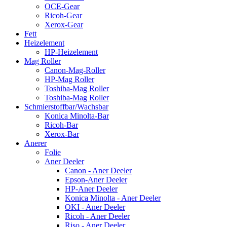
OCE-Gear
Ricoh-Gear
Xerox-Gear
Fett
Heizelement
HP-Heizelement
Mag Roller
Canon-Mag-Roller
HP-Mag Roller
Toshiba-Mag Roller
Toshiba-Mag Roller
Schmierstoffbar/Wachsbar
Konica Minolta-Bar
Ricoh-Bar
Xerox-Bar
Anerer
Folie
Aner Deeler
Canon - Aner Deeler
Epson-Aner Deeler
HP-Aner Deeler
Konica Minolta - Aner Deeler
OKI - Aner Deeler
Ricoh - Aner Deeler
Riso - Aner Deeler