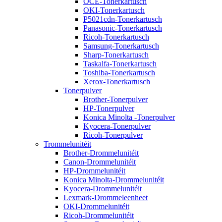
OCE-Tonerkartusch
OKI-Tonerkartusch
P5021cdn-Tonerkartusch
Panasonic-Tonerkartusch
Ricoh-Tonerkartusch
Samsung-Tonerkartusch
Sharp-Tonerkartusch
Taskalfa-Tonerkartusch
Toshiba-Tonerkartusch
Xerox-Tonerkartusch
Tonerpulver
Brother-Tonerpulver
HP-Tonerpulver
Konica Minolta -Tonerpulver
Kyocera-Tonerpulver
Ricoh-Tonerpulver
Trommelunitéit
Brother-Drommelunitéit
Canon-Drommelunitéit
HP-Drommelunitéit
Konica Minolta-Drommelunitéit
Kyocera-Drommelunitéit
Lexmark-Drommeleenheet
OKI-Drommelunitéit
Ricoh-Drommelunitéit