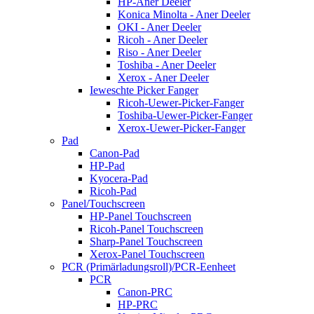
HP-Aner Deeler
Konica Minolta - Aner Deeler
OKI - Aner Deeler
Ricoh - Aner Deeler
Riso - Aner Deeler
Toshiba - Aner Deeler
Xerox - Aner Deeler
Ieweschte Picker Fanger
Ricoh-Uewer-Picker-Fanger
Toshiba-Uewer-Picker-Fanger
Xerox-Uewer-Picker-Fanger
Pad
Canon-Pad
HP-Pad
Kyocera-Pad
Ricoh-Pad
Panel/Touchscreen
HP-Panel Touchscreen
Ricoh-Panel Touchscreen
Sharp-Panel Touchscreen
Xerox-Panel Touchscreen
PCR (Primärladungsroll)/PCR-Eenheet
PCR
Canon-PRC
HP-PRC