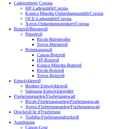
Ladeeenheet/ Corona
HP-Ladeunitéit/Corona
Konica Minolta-Opluedungsunitéit/Corona
OCE-Ladeunitéit/Corona
Xerox-Opluedungseenheet/Corona
Botzroll/Bürsteroll
Pinselroll
Ricoh-Bürsteroller
Xerox-Bürsteroll
Reinigungsroll
Canon-Botzroll
HP-Botzroll
Konica Minolta-Botzroll
Ricoh-Botzroll
Xerox-Botzroll
Entwécklerroll
Brother-Entwécklerroll
Samsung-Entwécklerroller
Fixéierungsueleg/Fixéierungswatt
Ricoh-Fixéierungsueleg/Fixéierungswatt
Xerox-Fixéierungsueleg/Fixéierungswatt
Drockroll fir d'Fixéierung
Toshiba-Fixéierungsdruckroll
Ausrüstung
Canon-Gear