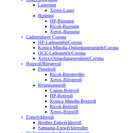
Lagerung
Xerox-Lager
Bushing
HP-Bussung
Ricoh-Bussung
Xerox-Bussung
Ladeeenheet/ Corona
HP-Ladeunitéit/Corona
Konica Minolta-Opluedungsunitéit/Corona
OCE-Ladeunitéit/Corona
Xerox-Opluedungseenheet/Corona
Botzroll/Bürsteroll
Pinselroll
Ricoh-Bürsteroller
Xerox-Bürsteroll
Reinigungsroll
Canon-Botzroll
HP-Botzroll
Konica Minolta-Botzroll
Ricoh-Botzroll
Xerox-Botzroll
Entwécklerroll
Brother-Entwécklerroll
Samsung-Entwécklerroller