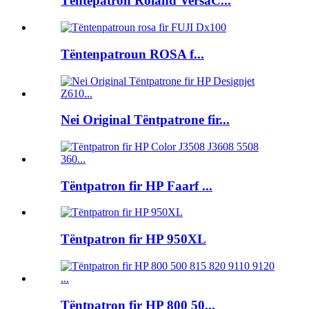
Tëntepatron Roland VersaC...
Tëntenpatroun ROSA f...
Nei Original Tëntpatrone fir...
Tëntpatron fir HP Faarf ...
Tëntpatron fir HP 950XL
Tëntpatron fir HP 800 50...