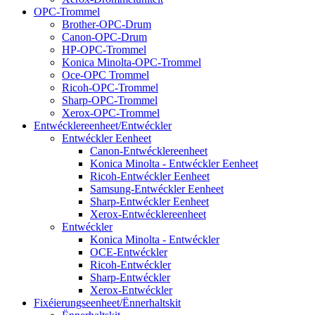
OPC-Trommel
Brother-OPC-Drum
Canon-OPC-Drum
HP-OPC-Trommel
Konica Minolta-OPC-Trommel
Oce-OPC Trommel
Ricoh-OPC-Trommel
Sharp-OPC-Trommel
Xerox-OPC-Trommel
Entwécklereenheet/Entwéckler
Entwéckler Eenheet
Canon-Entwécklereenheet
Konica Minolta - Entwéckler Eenheet
Ricoh-Entwéckler Eenheet
Samsung-Entwéckler Eenheet
Sharp-Entwéckler Eenheet
Xerox-Entwécklereenheet
Entwéckler
Konica Minolta - Entwéckler
OCE-Entwéckler
Ricoh-Entwéckler
Sharp-Entwéckler
Xerox-Entwéckler
Fixéierungseenheet/Ënnerhaltskit