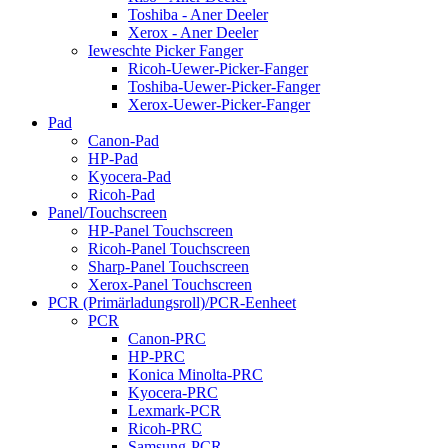
Toshiba - Aner Deeler
Xerox - Aner Deeler
Ieweschte Picker Fanger
Ricoh-Uewer-Picker-Fanger
Toshiba-Uewer-Picker-Fanger
Xerox-Uewer-Picker-Fanger
Pad
Canon-Pad
HP-Pad
Kyocera-Pad
Ricoh-Pad
Panel/Touchscreen
HP-Panel Touchscreen
Ricoh-Panel Touchscreen
Sharp-Panel Touchscreen
Xerox-Panel Touchscreen
PCR (Primärladungsroll)/PCR-Eenheet
PCR
Canon-PRC
HP-PRC
Konica Minolta-PRC
Kyocera-PRC
Lexmark-PCR
Ricoh-PRC
Samsung-PCR