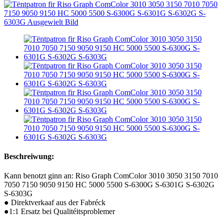
Beschreiwung:
Kann benotzt ginn an: Riso Graph ComColor 3010 3050 3150 7010
7050 7150 9050 9150 HC 5000 5500 S-6300G S-6301G S-6302G
S-6303G
● Direktverkaaf aus der Fabréck
●1:1 Ersatz bei Qualitéitsproblemer