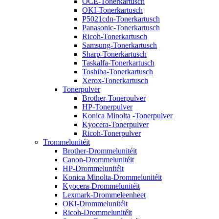
OCE-Tonerkartusch
OKI-Tonerkartusch
P5021cdn-Tonerkartusch
Panasonic-Tonerkartusch
Ricoh-Tonerkartusch
Samsung-Tonerkartusch
Sharp-Tonerkartusch
Taskalfa-Tonerkartusch
Toshiba-Tonerkartusch
Xerox-Tonerkartusch
Tonerpulver
Brother-Tonerpulver
HP-Tonerpulver
Konica Minolta -Tonerpulver
Kyocera-Tonerpulver
Ricoh-Tonerpulver
Trommelunitéit
Brother-Drommelunitéit
Canon-Drommelunitéit
HP-Drommelunitéit
Konica Minolta-Drommelunitéit
Kyocera-Drommelunitéit
Lexmark-Drommeleenheet
OKI-Drommelunitéit
Ricoh-Drommelunitéit