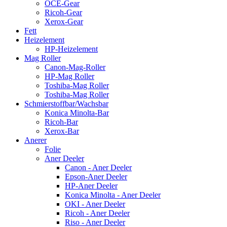
OCE-Gear
Ricoh-Gear
Xerox-Gear
Fett
Heizelement
HP-Heizelement
Mag Roller
Canon-Mag-Roller
HP-Mag Roller
Toshiba-Mag Roller
Toshiba-Mag Roller
Schmierstoffbar/Wachsbar
Konica Minolta-Bar
Ricoh-Bar
Xerox-Bar
Anerer
Folie
Aner Deeler
Canon - Aner Deeler
Epson-Aner Deeler
HP-Aner Deeler
Konica Minolta - Aner Deeler
OKI - Aner Deeler
Ricoh - Aner Deeler
Riso - Aner Deeler