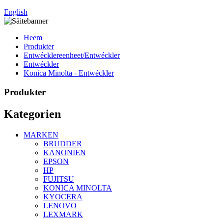
English
Heem
Produkter
Entwécklereenheet/Entwéckler
Entwéckler
Konica Minolta - Entwéckler
Produkter
Kategorien
MARKEN
BRUDDER
KANONIEN
EPSON
HP
FUJITSU
KONICA MINOLTA
KYOCERA
LENOVO
LEXMARK