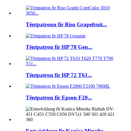
Tëntpatroun fir Riso Grapefruit...
Tëntpatron fir HP 78 Gen...
Tëntpatron fir HP 72 T61...
Tëntpatron fir Epson F20...
Entwécklung fir Konica Minolta