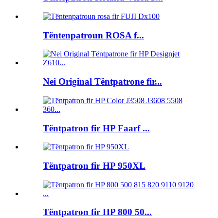
Tëntenpatroun ROSA f...
Nei Original Tëntpatrone fir...
Tëntpatron fir HP Faarf ...
Tëntpatron fir HP 950XL
Tëntpatron fir HP 800 50...