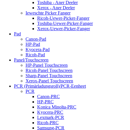
Toshiba - Aner Deeler
Xerox - Aner Deeler
Ieweschte Picker Fanger
Ricoh-Uewer-Picker-Fanger
Toshiba-Uewer-Picker-Fanger
Xerox-Uewer-Picker-Fanger
Pad
Canon-Pad
HP-Pad
Kyocera-Pad
Ricoh-Pad
Panel/Touchscreen
HP-Panel Touchscreen
Ricoh-Panel Touchscreen
Sharp-Panel Touchscreen
Xerox-Panel Touchscreen
PCR (Primärladungsroll)/PCR-Eenheet
PCR
Canon-PRC
HP-PRC
Konica Minolta-PRC
Kyocera-PRC
Lexmark-PCR
Ricoh-PRC
Samsung-PCR