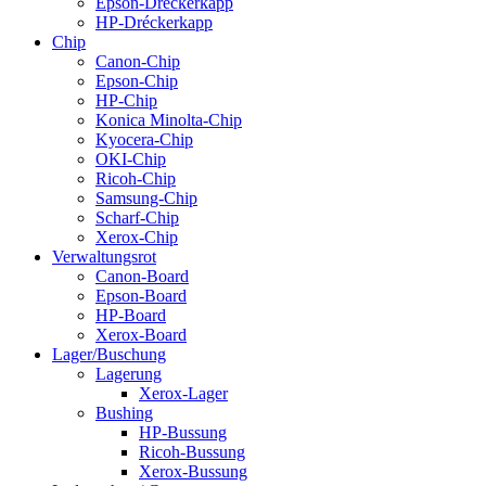
Epson-Dréckerkapp
HP-Dréckerkapp
Chip
Canon-Chip
Epson-Chip
HP-Chip
Konica Minolta-Chip
Kyocera-Chip
OKI-Chip
Ricoh-Chip
Samsung-Chip
Scharf-Chip
Xerox-Chip
Verwaltungsrot
Canon-Board
Epson-Board
HP-Board
Xerox-Board
Lager/Buschung
Lagerung
Xerox-Lager
Bushing
HP-Bussung
Ricoh-Bussung
Xerox-Bussung