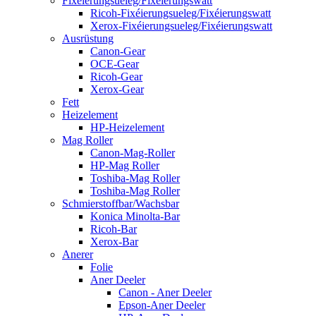
Fixéierungsueleg/Fixéierungswatt
Ricoh-Fixéierungsueleg/Fixéierungswatt
Xerox-Fixéierungsueleg/Fixéierungswatt
Ausrüstung
Canon-Gear
OCE-Gear
Ricoh-Gear
Xerox-Gear
Fett
Heizelement
HP-Heizelement
Mag Roller
Canon-Mag-Roller
HP-Mag Roller
Toshiba-Mag Roller
Toshiba-Mag Roller
Schmierstoffbar/Wachsbar
Konica Minolta-Bar
Ricoh-Bar
Xerox-Bar
Anerer
Folie
Aner Deeler
Canon - Aner Deeler
Epson-Aner Deeler