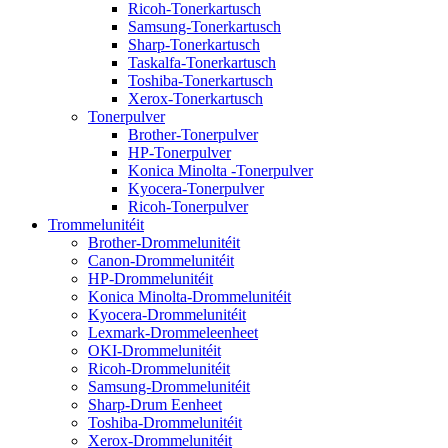
Ricoh-Tonerkartusch
Samsung-Tonerkartusch
Sharp-Tonerkartusch
Taskalfa-Tonerkartusch
Toshiba-Tonerkartusch
Xerox-Tonerkartusch
Tonerpulver
Brother-Tonerpulver
HP-Tonerpulver
Konica Minolta -Tonerpulver
Kyocera-Tonerpulver
Ricoh-Tonerpulver
Trommelunitéit
Brother-Drommelunitéit
Canon-Drommelunitéit
HP-Drommelunitéit
Konica Minolta-Drommelunitéit
Kyocera-Drommelunitéit
Lexmark-Drommeleenheet
OKI-Drommelunitéit
Ricoh-Drommelunitéit
Samsung-Drommelunitéit
Sharp-Drum Eenheet
Toshiba-Drommelunitéit
Xerox-Drommelunitéit