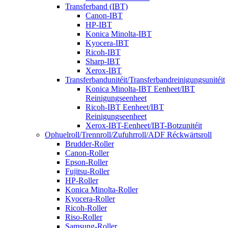
Transferband (IBT)
Canon-IBT
HP-IBT
Konica Minolta-IBT
Kyocera-IBT
Ricoh-IBT
Sharp-IBT
Xerox-IBT
Transferbandunitéit/Transferbandreinigungsunitéit
Konica Minolta-IBT Eenheet/IBT
Reinigungseenheet
Ricoh-IBT Eenheet/IBT
Reinigungseenheet
Xerox-IBT-Eenheet/IBT-Botzunitéit
Ophuelroll/Trennroll/Zufuhrroll/ADF Réckwärtsroll
Brudder-Roller
Canon-Roller
Epson-Roller
Fujitsu-Roller
HP-Roller
Konica Minolta-Roller
Kyocera-Roller
Ricoh-Roller
Riso-Roller
Samsung-Roller