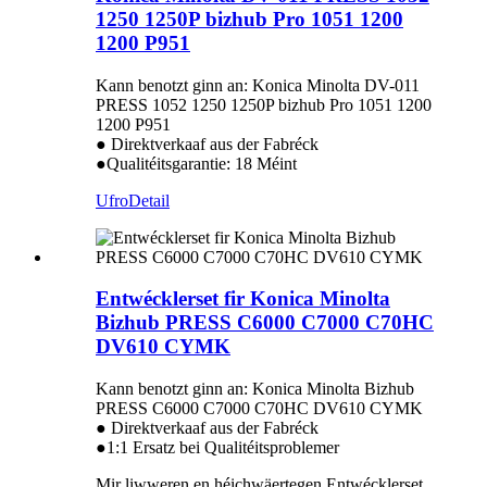
1250 1250P bizhub Pro 1051 1200
1200 P951
Kann benotzt ginn an: Konica Minolta DV-011
PRESS 1052 1250 1250P bizhub Pro 1051 1200
1200 P951
● Direktverkaaf aus der Fabréck
●Qualitéitsgarantie: 18 Méint
Ufro
Detail
Entwécklerset fir Konica Minolta
Bizhub PRESS C6000 C7000 C70HC
DV610 CYMK
Kann benotzt ginn an: Konica Minolta Bizhub
PRESS C6000 C7000 C70HC DV610 CYMK
● Direktverkaaf aus der Fabréck
●1:1 Ersatz bei Qualitéitsproblemer
Mir liwweren en héichwäertegen Entwécklerset