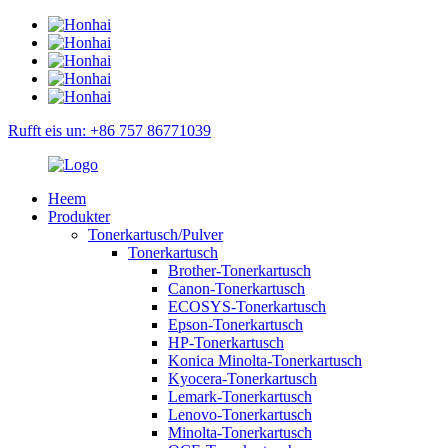
Rufft eis un: +86 757 86771039
Heem
Produkter
Tonerkartusch/Pulver
Tonerkartusch
Brother-Tonerkartusch
Canon-Tonerkartusch
ECOSYS-Tonerkartusch
Epson-Tonerkartusch
HP-Tonerkartusch
Konica Minolta-Tonerkartusch
Kyocera-Tonerkartusch
Lemark-Tonerkartusch
Lenovo-Tonerkartusch
Minolta-Tonerkartusch