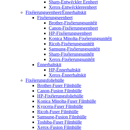
Sharp-Entwéckler Eenheet
Xerox-Entwécklereenheet
Fixéierungseenheet/Ënnerhaltskit
Fixéierungseenheet
Brother-Fixéierungsunitéit
Canon-Fixéierungseenheet
HP-Fixéierungseenheet
Konica Minolta-Fixéierungsunitéit
Ricoh-Fixéierungsunitéit
Samsung-Fixéierungsunitéit
Sharp-Fixéierungsunitéit
Xerox-Fixéierungsunitéit
Ënnerhaltskit
HP-Ënnerhaltskit
Xerox-Ënnerhaltskit
Fixéierungsfoliehülle
Brother-Fuser Filmhülle
Canon-Fusion Filmhülle
HP-Fixéierungsfoliehülle
Konica Minolta-Fuser Filmhülle
Kyocera-Fuser Filmhülle
Ricoh-Fuser Filmhülle
Samsung-Fusion Filmhülle
Toshiba-Fuser Filmhülle
Xerox-Fusion Filmhülle