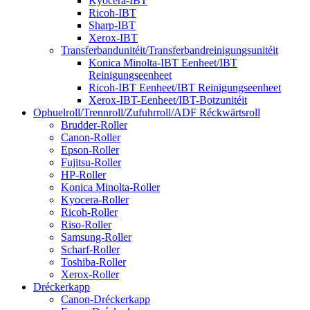
Kyocera-IBT
Ricoh-IBT
Sharp-IBT
Xerox-IBT
Transferbandunitéit/Transferbandreinigungsunitéit
Konica Minolta-IBT Eenheet/IBT
Reinigungseenheet
Ricoh-IBT Eenheet/IBT Reinigungseenheet
Xerox-IBT-Eenheet/IBT-Botzunitéit
Ophuelroll/Trennroll/Zufuhrroll/ADF Réckwärtsroll
Brudder-Roller
Canon-Roller
Epson-Roller
Fujitsu-Roller
HP-Roller
Konica Minolta-Roller
Kyocera-Roller
Ricoh-Roller
Riso-Roller
Samsung-Roller
Scharf-Roller
Toshiba-Roller
Xerox-Roller
Dréckerkapp
Canon-Dréckerkapp