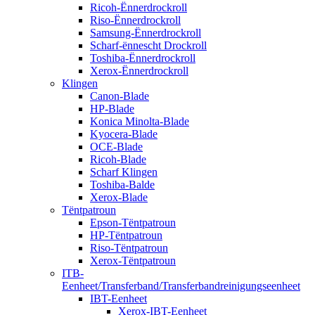
Ricoh-Ënnerdrockroll
Riso-Ënnerdrockroll
Samsung-Ënnerdrockroll
Scharf-ënnescht Drockroll
Toshiba-Ënnerdrockroll
Xerox-Ënnerdrockroll
Klingen
Canon-Blade
HP-Blade
Konica Minolta-Blade
Kyocera-Blade
OCE-Blade
Ricoh-Blade
Scharf Klingen
Toshiba-Balde
Xerox-Blade
Tëntpatroun
Epson-Tëntpatroun
HP-Tëntpatroun
Riso-Tëntpatroun
Xerox-Tëntpatroun
ITB-
Eenheet/Transferband/Transferbandreinigungseenheet
IBT-Eenheet
Xerox-IBT-Eenheet