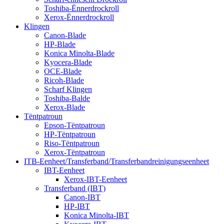
Toshiba-Ënnerdrockroll
Xerox-Ënnerdrockroll
Klingen
Canon-Blade
HP-Blade
Konica Minolta-Blade
Kyocera-Blade
OCE-Blade
Ricoh-Blade
Scharf Klingen
Toshiba-Balde
Xerox-Blade
Tëntpatroun
Epson-Tëntpatroun
HP-Tëntpatroun
Riso-Tëntpatroun
Xerox-Tëntpatroun
ITB-Eenheet/Transferband/Transferbandreinigungseenheet
IBT-Eenheet
Xerox-IBT-Eenheet
Transferband (IBT)
Canon-IBT
HP-IBT
Konica Minolta-IBT