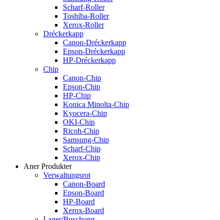
Scharf-Roller
Toshiba-Roller
Xerox-Roller
Dréckerkapp
Canon-Dréckerkapp
Epson-Dréckerkapp
HP-Dréckerkapp
Chip
Canon-Chip
Epson-Chip
HP-Chip
Konica Minolta-Chip
Kyocera-Chip
OKI-Chip
Ricoh-Chip
Samsung-Chip
Scharf-Chip
Xerox-Chip
Aner Produkter
Verwaltungsrot
Canon-Board
Epson-Board
HP-Board
Xerox-Board
Lager/Buschung