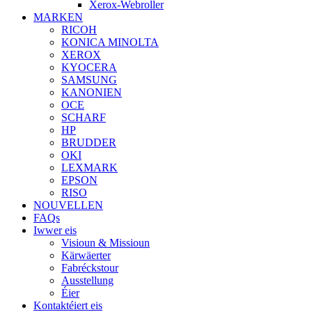
Xerox-Webroller
MARKEN
RICOH
KONICA MINOLTA
XEROX
KYOCERA
SAMSUNG
KANONIEN
OCE
SCHARF
HP
BRUDDER
OKI
LEXMARK
EPSON
RISO
NOUVELLEN
FAQs
Iwwer eis
Visioun & Missioun
Kärwäerter
Fabréckstour
Ausstellung
Éier
Kontaktéiert eis