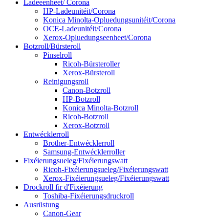
Ladeeenheet/ Corona
HP-Ladeunitéit/Corona
Konica Minolta-Opluedungsunitéit/Corona
OCE-Ladeunitéit/Corona
Xerox-Opluedungseenheet/Corona
Botzroll/Bürsteroll
Pinselroll
Ricoh-Bürsteroller
Xerox-Bürsteroll
Reinigungsroll
Canon-Botzroll
HP-Botzroll
Konica Minolta-Botzroll
Ricoh-Botzroll
Xerox-Botzroll
Entwécklerroll
Brother-Entwécklerroll
Samsung-Entwécklerroller
Fixéierungsueleg/Fixéierungswatt
Ricoh-Fixéierungsueleg/Fixéierungswatt
Xerox-Fixéierungsueleg/Fixéierungswatt
Drockroll fir d'Fixéierung
Toshiba-Fixéierungsdruckroll
Ausrüstung
Canon-Gear