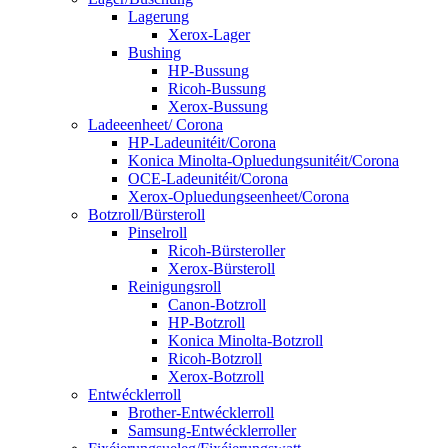
Lagerung
Xerox-Lager
Bushing
HP-Bussung
Ricoh-Bussung
Xerox-Bussung
Ladeeenheet/ Corona
HP-Ladeunitéit/Corona
Konica Minolta-Opluedungsunitéit/Corona
OCE-Ladeunitéit/Corona
Xerox-Opluedungseenheet/Corona
Botzroll/Bürsteroll
Pinselroll
Ricoh-Bürsteroller
Xerox-Bürsteroll
Reinigungsroll
Canon-Botzroll
HP-Botzroll
Konica Minolta-Botzroll
Ricoh-Botzroll
Xerox-Botzroll
Entwécklerroll
Brother-Entwécklerroll
Samsung-Entwécklerroller