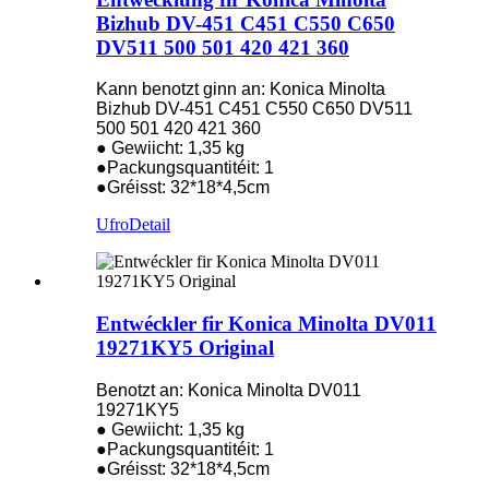
Bizhub DV-451 C451 C550 C650
DV511 500 501 420 421 360
Kann benotzt ginn an: Konica Minolta
Bizhub DV-451 C451 C550 C650 DV511
500 501 420 421 360
● Gewiicht: 1,35 kg
●Packungsquantitéit: 1
●Gréisst: 32*18*4,5cm
Ufro
Detail
Entwéckler fir Konica Minolta DV011
19271KY5 Original
Benotzt an: Konica Minolta DV011
19271KY5
● Gewiicht: 1,35 kg
●Packungsquantitéit: 1
●Gréisst: 32*18*4,5cm