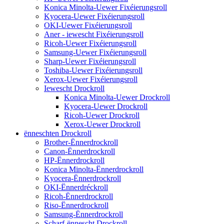
Konica Minolta-Uewer Fixéierungsroll
Kyocera-Uewer Fixéierungsroll
OKI-Uewer Fixéierungsroll
Aner - iewescht Fixéierungsroll
Ricoh-Uewer Fixéierungsroll
Samsung-Uewer Fixéierungsroll
Sharp-Uewer Fixéierungsroll
Toshiba-Uewer Fixéierungsroll
Xerox-Uewer Fixéierungsroll
Iewescht Drockroll
Konica Minolta-Uewer Drockroll
Kyocera-Uewer Drockroll
Ricoh-Uewer Drockroll
Xerox-Uewer Drockroll
ënneschten Drockroll
Brother-Ënnerdrockroll
Canon-Ënnerdrockroll
HP-Ënnerdrockroll
Konica Minolta-Ënnerdrockroll
Kyocera-Ënnerdrockroll
OKI-Ënnerdréckroll
Ricoh-Ënnerdrockroll
Riso-Ënnerdrockroll
Samsung-Ënnerdrockroll
Scharf-ënnescht Drockroll