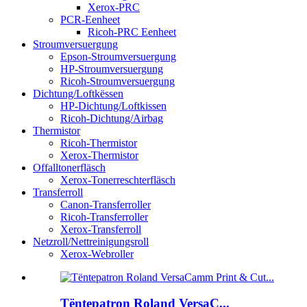
Xerox-PRC
PCR-Eenheet
Ricoh-PRC Eenheet
Stroumversuergung
Epson-Stroumversuergung
HP-Stroumversuergung
Ricoh-Stroumversuergung
Dichtung/Loftkëssen
HP-Dichtung/Loftkissen
Ricoh-Dichtung/Airbag
Thermistor
Ricoh-Thermistor
Xerox-Thermistor
Offalltonerfläsch
Xerox-Tonerreschterfläsch
Transferroll
Canon-Transferroller
Ricoh-Transferroller
Xerox-Transferroll
Netzroll/Nettreinigungsroll
Xerox-Webroller
Tëntepatron Roland VersaC...