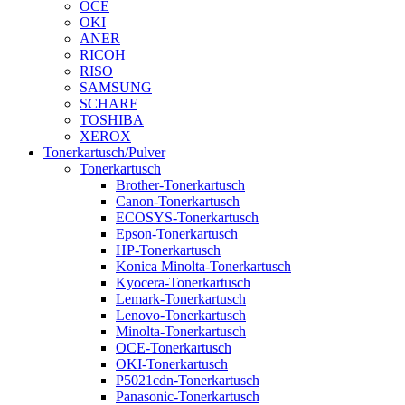
OCE
OKI
ANER
RICOH
RISO
SAMSUNG
SCHARF
TOSHIBA
XEROX
Tonerkartusch/Pulver
Tonerkartusch
Brother-Tonerkartusch
Canon-Tonerkartusch
ECOSYS-Tonerkartusch
Epson-Tonerkartusch
HP-Tonerkartusch
Konica Minolta-Tonerkartusch
Kyocera-Tonerkartusch
Lemark-Tonerkartusch
Lenovo-Tonerkartusch
Minolta-Tonerkartusch
OCE-Tonerkartusch
OKI-Tonerkartusch
P5021cdn-Tonerkartusch
Panasonic-Tonerkartusch