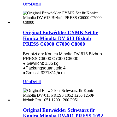
Ufro
Detail
Original Entwéckler CYMK Set fir
Konica Minolta DV 613 Bizhub
PRESS C6000 C7000 C8000
Benotzt an: Konica Minolta DV 613 Bizhub
PRESS C6000 C7000 C8000
● Gewiicht: 1,35 kg
●Packungsquantitéit: 4
●Gréisst: 32*18*4,5cm
Ufro
Detail
Original Entwéckler Schwaarz fir
Konica Minolta DV-011 PRESS 1052