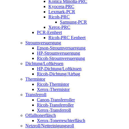
Konica Minolta-PRC
Kyocera-PRC
Lexmark-PCR
Ricoh-PRC
Samsung-PCR
Xerox-PRC
PCR-Eenheet
Ricoh-PRC Eenheet
Stroumversuergung
Epson-Stroumversuergung
HP-Stroumversuergung
Ricoh-Stroumversuergung
Dichtung/Loftkëssen
HP-Dichtung/Loftkissen
Ricoh-Dichtung/Airbag
Thermistor
Ricoh-Thermistor
Xerox-Thermistor
Transferroll
Canon-Transferroller
Ricoh-Transferroller
Xerox-Transferroll
Offalltonerfläsch
Xerox-Tonerreschterfläsch
Netzroll/Nettreinigungsroll