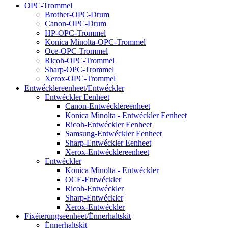
OPC-Trommel
Brother-OPC-Drum
Canon-OPC-Drum
HP-OPC-Trommel
Konica Minolta-OPC-Trommel
Oce-OPC Trommel
Ricoh-OPC-Trommel
Sharp-OPC-Trommel
Xerox-OPC-Trommel
Entwécklereenheet/Entwéckler
Entwéckler Eenheet
Canon-Entwécklereenheet
Konica Minolta - Entwéckler Eenheet
Ricoh-Entwéckler Eenheet
Samsung-Entwéckler Eenheet
Sharp-Entwéckler Eenheet
Xerox-Entwécklereenheet
Entwéckler
Konica Minolta - Entwéckler
OCE-Entwéckler
Ricoh-Entwéckler
Sharp-Entwéckler
Xerox-Entwéckler
Fixéierungseenheet/Ënnerhaltskit
Ënnerhaltskit