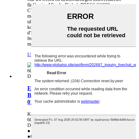
fir Konica Minolta Bizhub PRESS C6000
C7000 C70HC DV610 CYMK. Honhai huet
méi wéi 6000 Zorte vu Produkter, de beschten
ultimativen One-Stop-Service. Mir hunn eng
komplett Produktpalette, Liwwerkanäl an
d'Striewen no exzellenter Clientserfahrung. Mir
freeën eis häerzlech drop, e laangfristege Partner
mat Iech ze ginn!
Ufro
Detail
Entwécklereenheet fir Konica Minolta
Bizhub 600 601 750 751 57AA30600-
01 591403R7 DV710 DV-710
Kann benotzt ginn an: Konica Minolta Bizhub
600 601 750 751 57AA30600-01 591403R7
DV710 DV-710
● Direktverkaaf aus der Fabréck
●Qualitéitsgarantie: 18 Méint