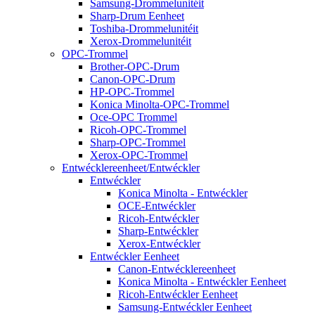
Samsung-Drommelunitéit
Sharp-Drum Eenheet
Toshiba-Drommelunitéit
Xerox-Drommelunitéit
OPC-Trommel
Brother-OPC-Drum
Canon-OPC-Drum
HP-OPC-Trommel
Konica Minolta-OPC-Trommel
Oce-OPC Trommel
Ricoh-OPC-Trommel
Sharp-OPC-Trommel
Xerox-OPC-Trommel
Entwécklereenheet/Entwéckler
Entwéckler
Konica Minolta - Entwéckler
OCE-Entwéckler
Ricoh-Entwéckler
Sharp-Entwéckler
Xerox-Entwéckler
Entwéckler Eenheet
Canon-Entwécklereenheet
Konica Minolta - Entwéckler Eenheet
Ricoh-Entwéckler Eenheet
Samsung-Entwéckler Eenheet