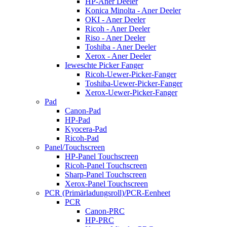
HP-Aner Deeler
Konica Minolta - Aner Deeler
OKI - Aner Deeler
Ricoh - Aner Deeler
Riso - Aner Deeler
Toshiba - Aner Deeler
Xerox - Aner Deeler
Ieweschte Picker Fanger
Ricoh-Uewer-Picker-Fanger
Toshiba-Uewer-Picker-Fanger
Xerox-Uewer-Picker-Fanger
Pad
Canon-Pad
HP-Pad
Kyocera-Pad
Ricoh-Pad
Panel/Touchscreen
HP-Panel Touchscreen
Ricoh-Panel Touchscreen
Sharp-Panel Touchscreen
Xerox-Panel Touchscreen
PCR (Primärladungsroll)/PCR-Eenheet
PCR
Canon-PRC
HP-PRC