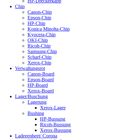
HP-Dréckerkapp
Chip
Canon-Chip
Epson-Chip
HP-Chip
Konica Minolta-Chip
Kyocera-Chip
OKI-Chip
Ricoh-Chip
Samsung-Chip
Scharf-Chip
Xerox-Chip
Verwaltungsrot
Canon-Board
Epson-Board
HP-Board
Xerox-Board
Lager/Buschung
Lagerung
Xerox-Lager
Bushing
HP-Bussung
Ricoh-Bussung
Xerox-Bussung
Ladeeenheet/ Corona