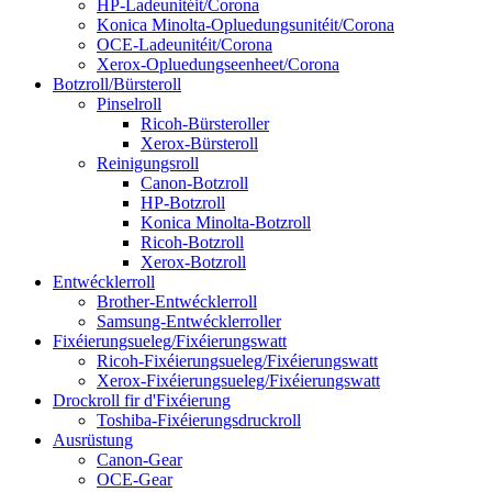
HP-Ladeunitéit/Corona
Konica Minolta-Opluedungsunitéit/Corona
OCE-Ladeunitéit/Corona
Xerox-Opluedungseenheet/Corona
Botzroll/Bürsteroll
Pinselroll
Ricoh-Bürsteroller
Xerox-Bürsteroll
Reinigungsroll
Canon-Botzroll
HP-Botzroll
Konica Minolta-Botzroll
Ricoh-Botzroll
Xerox-Botzroll
Entwécklerroll
Brother-Entwécklerroll
Samsung-Entwécklerroller
Fixéierungsueleg/Fixéierungswatt
Ricoh-Fixéierungsueleg/Fixéierungswatt
Xerox-Fixéierungsueleg/Fixéierungswatt
Drockroll fir d'Fixéierung
Toshiba-Fixéierungsdruckroll
Ausrüstung
Canon-Gear
OCE-Gear