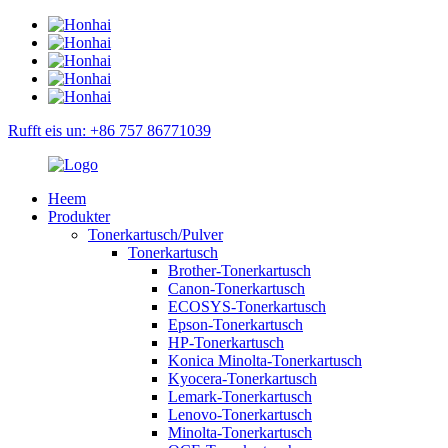
Rufft eis un: +86 757 86771039
Heem
Produkter
Tonerkartusch/Pulver
Tonerkartusch
Brother-Tonerkartusch
Canon-Tonerkartusch
ECOSYS-Tonerkartusch
Epson-Tonerkartusch
HP-Tonerkartusch
Konica Minolta-Tonerkartusch
Kyocera-Tonerkartusch
Lemark-Tonerkartusch
Lenovo-Tonerkartusch
Minolta-Tonerkartusch