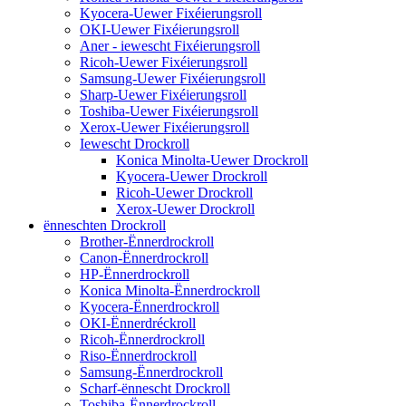
Kyocera-Uewer Fixéierungsroll
OKI-Uewer Fixéierungsroll
Aner - iewescht Fixéierungsroll
Ricoh-Uewer Fixéierungsroll
Samsung-Uewer Fixéierungsroll
Sharp-Uewer Fixéierungsroll
Toshiba-Uewer Fixéierungsroll
Xerox-Uewer Fixéierungsroll
Iewescht Drockroll
Konica Minolta-Uewer Drockroll
Kyocera-Uewer Drockroll
Ricoh-Uewer Drockroll
Xerox-Uewer Drockroll
ënneschten Drockroll
Brother-Ënnerdrockroll
Canon-Ënnerdrockroll
HP-Ënnerdrockroll
Konica Minolta-Ënnerdrockroll
Kyocera-Ënnerdrockroll
OKI-Ënnerdréckroll
Ricoh-Ënnerdrockroll
Riso-Ënnerdrockroll
Samsung-Ënnerdrockroll
Scharf-ënnescht Drockroll
Toshiba-Ënnerdrockroll