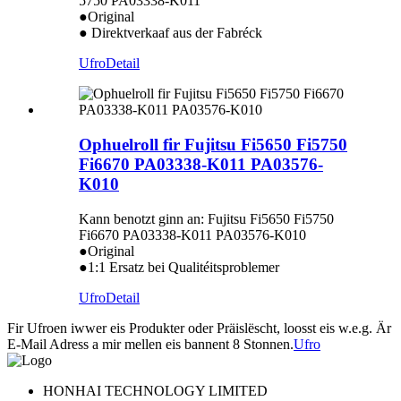
5750 PA03338-K011
●Original
● Direktverkaaf aus der Fabréck
Ufro
Detail
Ophuelroll fir Fujitsu Fi5650 Fi5750
Fi6670 PA03338-K011 PA03576-
K010
Kann benotzt ginn an: Fujitsu Fi5650 Fi5750
Fi6670 PA03338-K011 PA03576-K010
●Original
●1:1 Ersatz bei Qualitéitsproblemer
Ufro
Detail
Fir Ufroen iwwer eis Produkter oder Präislëscht, loosst eis w.e.g. Är
E-Mail Adress a mir mellen eis bannent 8 Stonnen.
Ufro
HONHAI TECHNOLOGY LIMITED