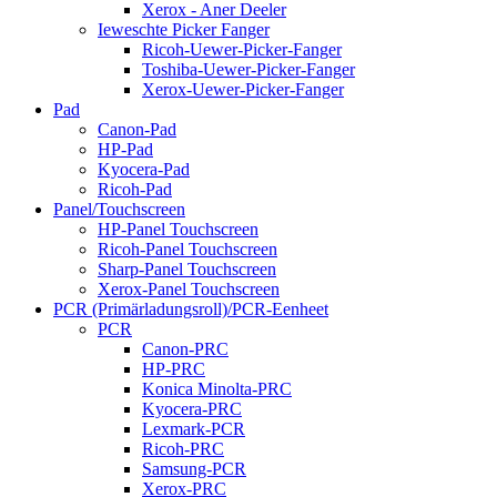
Xerox - Aner Deeler
Ieweschte Picker Fanger
Ricoh-Uewer-Picker-Fanger
Toshiba-Uewer-Picker-Fanger
Xerox-Uewer-Picker-Fanger
Pad
Canon-Pad
HP-Pad
Kyocera-Pad
Ricoh-Pad
Panel/Touchscreen
HP-Panel Touchscreen
Ricoh-Panel Touchscreen
Sharp-Panel Touchscreen
Xerox-Panel Touchscreen
PCR (Primärladungsroll)/PCR-Eenheet
PCR
Canon-PRC
HP-PRC
Konica Minolta-PRC
Kyocera-PRC
Lexmark-PCR
Ricoh-PRC
Samsung-PCR
Xerox-PRC