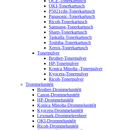
OCE-Tonerkartusch
OKI-Tonerkartusch
P5021cdn-Tonerkartusch
Panasonic-Tonerkartusch
Ricoh-Tonerkartusch
Samsung-Tonerkartusch
Sharp-Tonerkartusch
Taskalfa-Tonerkartusch
Toshiba-Tonerkartusch
Xerox-Tonerkartusch
Tonerpulver
Brother-Tonerpulver
HP-Tonerpulver
Konica Minolta -Tonerpulver
Kyocera-Tonerpulver
Ricoh-Tonerpulver
Trommelunitéit
Brother-Drommelunitéit
Canon-Drommelunitéit
HP-Drommelunitéit
Konica Minolta-Drommelunitéit
Kyocera-Drommelunitéit
Lexmark-Drommeleenheet
OKI-Drommelunitéit
Ricoh-Drommelunitéit