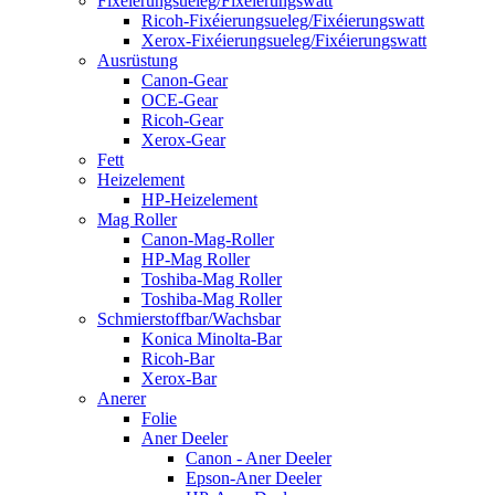
Fixéierungsueleg/Fixéierungswatt
Ricoh-Fixéierungsueleg/Fixéierungswatt
Xerox-Fixéierungsueleg/Fixéierungswatt
Ausrüstung
Canon-Gear
OCE-Gear
Ricoh-Gear
Xerox-Gear
Fett
Heizelement
HP-Heizelement
Mag Roller
Canon-Mag-Roller
HP-Mag Roller
Toshiba-Mag Roller
Toshiba-Mag Roller
Schmierstoffbar/Wachsbar
Konica Minolta-Bar
Ricoh-Bar
Xerox-Bar
Anerer
Folie
Aner Deeler
Canon - Aner Deeler
Epson-Aner Deeler