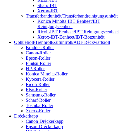
Ricoh-IBT
Sharp-IBT
Xerox-IBT
Transferbandunitéit/Transferbandreinigungsunitéit
Konica Minolta-IBT Eenheet/IBT
Reinigungseenheet
Ricoh-IBT Eenheet/IBT Reinigungseenheet
Xerox-IBT-Eenheet/IBT-Botzunitéit
Ophuelroll/Trennroll/Zufuhrroll/ADF Réckwärtsroll
Brudder-Roller
Canon-Roller
Epson-Roller
Fujitsu-Roller
HP-Roller
Konica Minolta-Roller
Kyocera-Roller
Ricoh-Roller
Riso-Roller
Samsung-Roller
Scharf-Roller
Toshiba-Roller
Xerox-Roller
Dréckerkapp
Canon-Dréckerkapp
Epson-Dréckerkapp