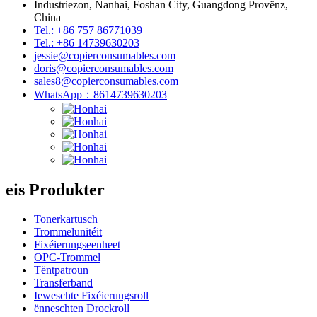
Industriezon, Nanhai, Foshan City, Guangdong Provënz,
China
Tel.: +86 757 86771039
Tel.: +86 14739630203
jessie@copierconsumables.com
doris@copierconsumables.com
sales8@copierconsumables.com
WhatsApp：8614739630203
eis Produkter
Tonerkartusch
Trommelunitéit
Fixéierungseenheet
OPC-Trommel
Tëntpatroun
Transferband
Ieweschte Fixéierungsroll
ënneschten Drockroll