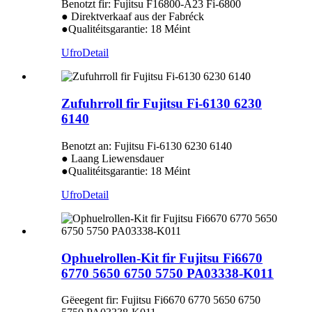
Benotzt fir: Fujitsu F16800-A23 Fi-6800
● Direktverkaaf aus der Fabréck
●Qualitéitsgarantie: 18 Méint
Ufro
Detail
Zufuhrroll fir Fujitsu Fi-6130 6230
6140
Benotzt an: Fujitsu Fi-6130 6230 6140
● Laang Liewensdauer
●Qualitéitsgarantie: 18 Méint
Ufro
Detail
Ophuelrollen-Kit fir Fujitsu Fi6670
6770 5650 6750 5750 PA03338-K011
Gëeegent fir: Fujitsu Fi6670 6770 5650 6750