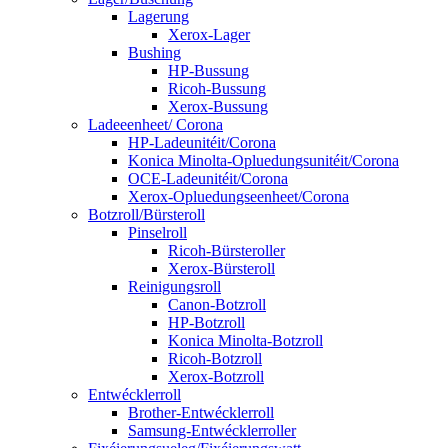
Lagerung
Xerox-Lager
Bushing
HP-Bussung
Ricoh-Bussung
Xerox-Bussung
Ladeeenheet/ Corona
HP-Ladeunitéit/Corona
Konica Minolta-Opluedungsunitéit/Corona
OCE-Ladeunitéit/Corona
Xerox-Opluedungseenheet/Corona
Botzroll/Bürsteroll
Pinselroll
Ricoh-Bürsteroller
Xerox-Bürsteroll
Reinigungsroll
Canon-Botzroll
HP-Botzroll
Konica Minolta-Botzroll
Ricoh-Botzroll
Xerox-Botzroll
Entwécklerroll
Brother-Entwécklerroll
Samsung-Entwécklerroller