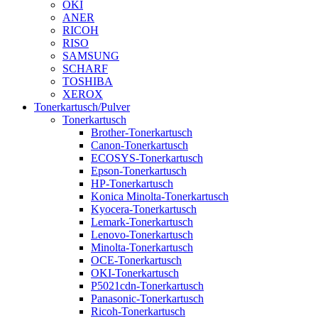
OKI
ANER
RICOH
RISO
SAMSUNG
SCHARF
TOSHIBA
XEROX
Tonerkartusch/Pulver
Tonerkartusch
Brother-Tonerkartusch
Canon-Tonerkartusch
ECOSYS-Tonerkartusch
Epson-Tonerkartusch
HP-Tonerkartusch
Konica Minolta-Tonerkartusch
Kyocera-Tonerkartusch
Lemark-Tonerkartusch
Lenovo-Tonerkartusch
Minolta-Tonerkartusch
OCE-Tonerkartusch
OKI-Tonerkartusch
P5021cdn-Tonerkartusch
Panasonic-Tonerkartusch
Ricoh-Tonerkartusch