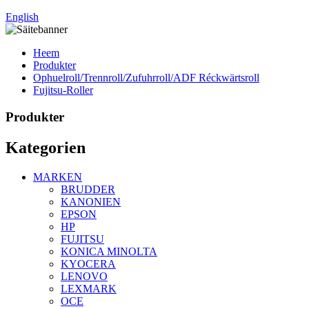
English
Heem
Produkter
Ophuelroll/Trennroll/Zufuhrroll/ADF Réckwärtsroll
Fujitsu-Roller
Produkter
Kategorien
MARKEN
BRUDDER
KANONIEN
EPSON
HP
FUJITSU
KONICA MINOLTA
KYOCERA
LENOVO
LEXMARK
OCE