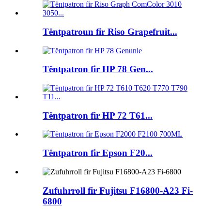
Tëntpatroun fir Riso Grapefruit...
Tëntpatron fir HP 78 Gen...
Tëntpatron fir HP 72 T61...
Tëntpatron fir Epson F20...
Zufuhrroll fir Fujitsu F16800-A23 Fi-
6800