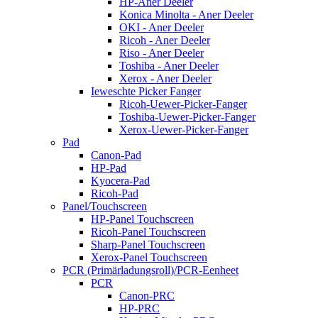
HP-Aner Deeler
Konica Minolta - Aner Deeler
OKI - Aner Deeler
Ricoh - Aner Deeler
Riso - Aner Deeler
Toshiba - Aner Deeler
Xerox - Aner Deeler
Ieweschte Picker Fanger
Ricoh-Uewer-Picker-Fanger
Toshiba-Uewer-Picker-Fanger
Xerox-Uewer-Picker-Fanger
Pad
Canon-Pad
HP-Pad
Kyocera-Pad
Ricoh-Pad
Panel/Touchscreen
HP-Panel Touchscreen
Ricoh-Panel Touchscreen
Sharp-Panel Touchscreen
Xerox-Panel Touchscreen
PCR (Primärladungsroll)/PCR-Eenheet
PCR
Canon-PRC
HP-PRC