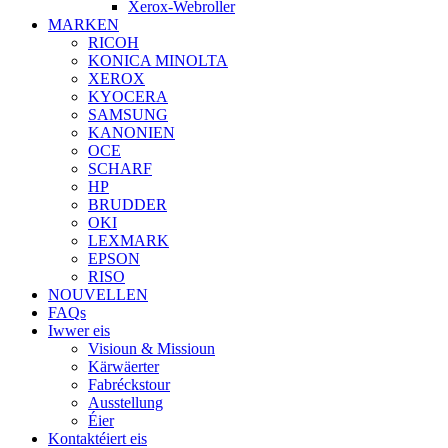
Xerox-Webroller
MARKEN
RICOH
KONICA MINOLTA
XEROX
KYOCERA
SAMSUNG
KANONIEN
OCE
SCHARF
HP
BRUDDER
OKI
LEXMARK
EPSON
RISO
NOUVELLEN
FAQs
Iwwer eis
Visioun & Missioun
Kärwäerter
Fabréckstour
Ausstellung
Éier
Kontaktéiert eis