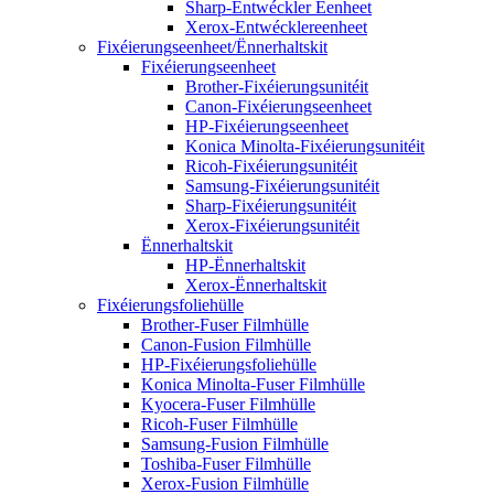
Sharp-Entwéckler Eenheet
Xerox-Entwécklereenheet
Fixéierungseenheet/Ënnerhaltskit
Fixéierungseenheet
Brother-Fixéierungsunitéit
Canon-Fixéierungseenheet
HP-Fixéierungseenheet
Konica Minolta-Fixéierungsunitéit
Ricoh-Fixéierungsunitéit
Samsung-Fixéierungsunitéit
Sharp-Fixéierungsunitéit
Xerox-Fixéierungsunitéit
Ënnerhaltskit
HP-Ënnerhaltskit
Xerox-Ënnerhaltskit
Fixéierungsfoliehülle
Brother-Fuser Filmhülle
Canon-Fusion Filmhülle
HP-Fixéierungsfoliehülle
Konica Minolta-Fuser Filmhülle
Kyocera-Fuser Filmhülle
Ricoh-Fuser Filmhülle
Samsung-Fusion Filmhülle
Toshiba-Fuser Filmhülle
Xerox-Fusion Filmhülle