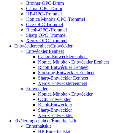
Brother-OPC-Drum
Canon-OPC-Drum
HP-OPC-Trommel
Konica Minolta-OPC-Trommel
Oce-OPC Trommel
Ricoh-OPC-Trommel
Sharp-OPC-Trommel
Xerox-OPC-Trommel
Entwécklereenheet/Entwéckler
Entwéckler Eenheet
Canon-Entwécklereenheet
Konica Minolta - Entwéckler Eenheet
Ricoh-Entwéckler Eenheet
Samsung-Entwéckler Eenheet
Sharp-Entwéckler Eenheet
Xerox-Entwécklereenheet
Entwéckler
Konica Minolta - Entwéckler
OCE-Entwéckler
Ricoh-Entwéckler
Sharp-Entwéckler
Xerox-Entwéckler
Fixéierungseenheet/Ënnerhaltskit
Ënnerhaltskit
HP-Ënnerhaltskit