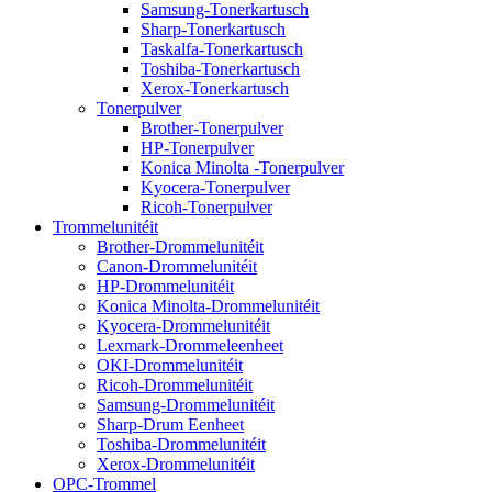
Samsung-Tonerkartusch
Sharp-Tonerkartusch
Taskalfa-Tonerkartusch
Toshiba-Tonerkartusch
Xerox-Tonerkartusch
Tonerpulver
Brother-Tonerpulver
HP-Tonerpulver
Konica Minolta -Tonerpulver
Kyocera-Tonerpulver
Ricoh-Tonerpulver
Trommelunitéit
Brother-Drommelunitéit
Canon-Drommelunitéit
HP-Drommelunitéit
Konica Minolta-Drommelunitéit
Kyocera-Drommelunitéit
Lexmark-Drommeleenheet
OKI-Drommelunitéit
Ricoh-Drommelunitéit
Samsung-Drommelunitéit
Sharp-Drum Eenheet
Toshiba-Drommelunitéit
Xerox-Drommelunitéit
OPC-Trommel