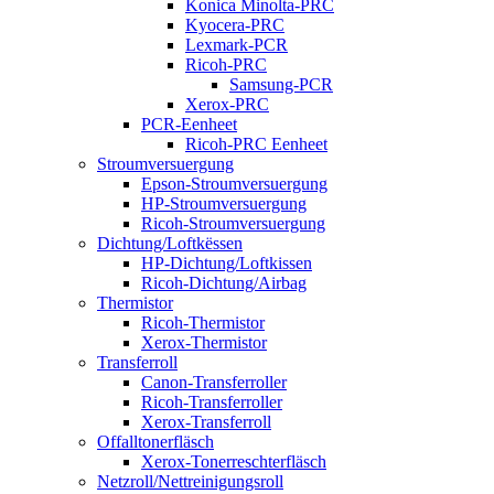
Konica Minolta-PRC
Kyocera-PRC
Lexmark-PCR
Ricoh-PRC
Samsung-PCR
Xerox-PRC
PCR-Eenheet
Ricoh-PRC Eenheet
Stroumversuergung
Epson-Stroumversuergung
HP-Stroumversuergung
Ricoh-Stroumversuergung
Dichtung/Loftkëssen
HP-Dichtung/Loftkissen
Ricoh-Dichtung/Airbag
Thermistor
Ricoh-Thermistor
Xerox-Thermistor
Transferroll
Canon-Transferroller
Ricoh-Transferroller
Xerox-Transferroll
Offalltonerfläsch
Xerox-Tonerreschterfläsch
Netzroll/Nettreinigungsroll