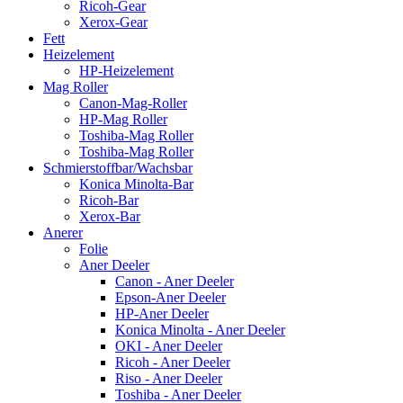
Ricoh-Gear
Xerox-Gear
Fett
Heizelement
HP-Heizelement
Mag Roller
Canon-Mag-Roller
HP-Mag Roller
Toshiba-Mag Roller
Toshiba-Mag Roller
Schmierstoffbar/Wachsbar
Konica Minolta-Bar
Ricoh-Bar
Xerox-Bar
Anerer
Folie
Aner Deeler
Canon - Aner Deeler
Epson-Aner Deeler
HP-Aner Deeler
Konica Minolta - Aner Deeler
OKI - Aner Deeler
Ricoh - Aner Deeler
Riso - Aner Deeler
Toshiba - Aner Deeler