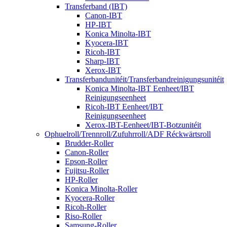
Transferband (IBT)
Canon-IBT
HP-IBT
Konica Minolta-IBT
Kyocera-IBT
Ricoh-IBT
Sharp-IBT
Xerox-IBT
Transferbandunitéit/Transferbandreinigungsunitéit
Konica Minolta-IBT Eenheet/IBT
Reinigungseenheet
Ricoh-IBT Eenheet/IBT
Reinigungseenheet
Xerox-IBT-Eenheet/IBT-Botzunitéit
Ophuelroll/Trennroll/Zufuhrroll/ADF Réckwärtsroll
Brudder-Roller
Canon-Roller
Epson-Roller
Fujitsu-Roller
HP-Roller
Konica Minolta-Roller
Kyocera-Roller
Ricoh-Roller
Riso-Roller
Samsung-Roller