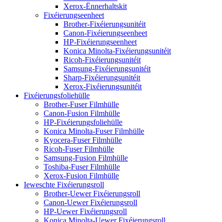
Xerox-Ënnerhaltskit
Fixéierungseenheet
Brother-Fixéierungsunitéit
Canon-Fixéierungseenheet
HP-Fixéierungseenheet
Konica Minolta-Fixéierungsunitéit
Ricoh-Fixéierungsunitéit
Samsung-Fixéierungsunitéit
Sharp-Fixéierungsunitéit
Xerox-Fixéierungsunitéit
Fixéierungsfoliehülle
Brother-Fuser Filmhülle
Canon-Fusion Filmhülle
HP-Fixéierungsfoliehülle
Konica Minolta-Fuser Filmhülle
Kyocera-Fuser Filmhülle
Ricoh-Fuser Filmhülle
Samsung-Fusion Filmhülle
Toshiba-Fuser Filmhülle
Xerox-Fusion Filmhülle
Ieweschte Fixéierungsroll
Brother-Uewer Fixéierungsroll
Canon-Uewer Fixéierungsroll
HP-Uewer Fixéierungsroll
Konica Minolta-Uewer Fixéierungsroll