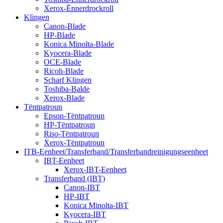
Xerox-Ënnerdrockroll
Klingen
Canon-Blade
HP-Blade
Konica Minolta-Blade
Kyocera-Blade
OCE-Blade
Ricoh-Blade
Scharf Klingen
Toshiba-Balde
Xerox-Blade
Tëntpatroun
Epson-Tëntpatroun
HP-Tëntpatroun
Riso-Tëntpatroun
Xerox-Tëntpatroun
ITB-Eenheet/Transferband/Transferbandreinigungseenheet
IBT-Eenheet
Xerox-IBT-Eenheet
Transferband (IBT)
Canon-IBT
HP-IBT
Konica Minolta-IBT
Kyocera-IBT