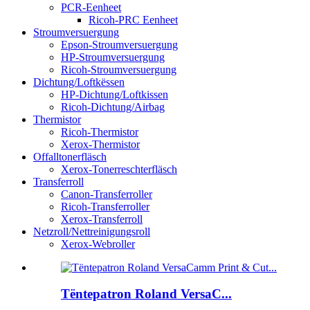
PCR-Eenheet
Ricoh-PRC Eenheet
Stroumversuergung
Epson-Stroumversuergung
HP-Stroumversuergung
Ricoh-Stroumversuergung
Dichtung/Loftkëssen
HP-Dichtung/Loftkissen
Ricoh-Dichtung/Airbag
Thermistor
Ricoh-Thermistor
Xerox-Thermistor
Offalltonerfläsch
Xerox-Tonerreschterfläsch
Transferroll
Canon-Transferroller
Ricoh-Transferroller
Xerox-Transferroll
Netzroll/Nettreinigungsroll
Xerox-Webroller
Tëntepatron Roland VersaC...