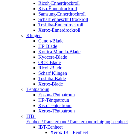
Ricoh-Ënnerdrockroll
Riso-Ënnerdrockroll
Samsung-Ënnerdrockroll
Scharf-ënnescht Drockroll
Toshiba-Ënnerdrockroll
Xerox-Ënnerdrockroll
Klingen
Canon-Blade
HP-Blade
Konica Minolta-Blade
Kyocera-Blade
OCE-Blade
Ricoh-Blade
Scharf Klingen
Toshiba-Balde
Xerox-Blade
Tëntpatroun
Epson-Tëntpatroun
HP-Tëntpatroun
Riso-Tëntpatroun
Xerox-Tëntpatroun
ITB-
Eenheet/Transferband/Transferbandreinigungseenheet
IBT-Eenheet
Xerox-IBT-Eenheet