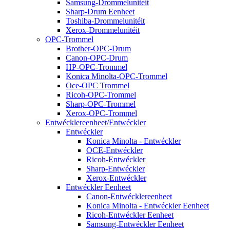
Samsung-Drommelunitéit
Sharp-Drum Eenheet
Toshiba-Drommelunitéit
Xerox-Drommelunitéit
OPC-Trommel
Brother-OPC-Drum
Canon-OPC-Drum
HP-OPC-Trommel
Konica Minolta-OPC-Trommel
Oce-OPC Trommel
Ricoh-OPC-Trommel
Sharp-OPC-Trommel
Xerox-OPC-Trommel
Entwécklereenheet/Entwéckler
Entwéckler
Konica Minolta - Entwéckler
OCE-Entwéckler
Ricoh-Entwéckler
Sharp-Entwéckler
Xerox-Entwéckler
Entwéckler Eenheet
Canon-Entwécklereenheet
Konica Minolta - Entwéckler Eenheet
Ricoh-Entwéckler Eenheet
Samsung-Entwéckler Eenheet