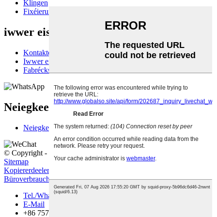
Klingen
Fixéierungsfoliehülle
iwwer eis
Kontaktéiert eis
Iwwer eis
Fabréckstour
Neiegkeeten
Neiegkeeten
© Copyright - 2010-2022: All Rechter reservéiert.
Hot Produkter
-
Sitemap
Kopiererdeeler
,
Ersatzaccessoiren
,
Büroversammlung
,
Büroverbrauchsartikelen
,
Dréckerdeeler
,
Büromaterial
,
Tel./Whatsapp
E-Mail
+86 757 86771039