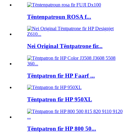
Tëntenpatroun ROSA f...
Nei Original Tëntpatrone fir...
Tëntpatron fir HP Faarf ...
Tëntpatron fir HP 950XL
Tëntpatron fir HP 800 50...