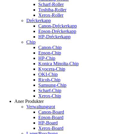
Scharf-Roller
Toshiba-Roller
Xerox-Roller
Dréckerkapp
Canon-Dréckerkapp
Epson-Dréckerkapp
HP-Dréckerkapp
Chip
Canon-Chip
Epson-Chip
HP-Chip
Konica Minolta-Chip
Kyocera-Chip
OKI-Chip
Ricoh-Chip
Samsung-Chip
Scharf-Chip
Xerox-Chip
Aner Produkter
Verwaltungsrot
Canon-Board
Epson-Board
HP-Board
Xerox-Board
Lager/Buschung