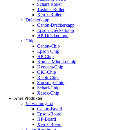
Scharf-Roller
Toshiba-Roller
Xerox-Roller
Dréckerkapp
Canon-Dréckerkapp
Epson-Dréckerkapp
HP-Dréckerkapp
Chip
Canon-Chip
Epson-Chip
HP-Chip
Konica Minolta-Chip
Kyocera-Chip
OKI-Chip
Ricoh-Chip
Samsung-Chip
Scharf-Chip
Xerox-Chip
Aner Produkter
Verwaltungsrot
Canon-Board
Epson-Board
HP-Board
Xerox-Board
Lager/Buschung