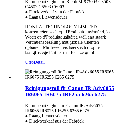
Kann benotzt ginn an: Ricoh MPC3003 C3503
C4503 C5503 C6003
● Direktverkaaf vun der Fabréck
● Laang Liewensdauer
HONHAI TECHNOLOGY LIMITED
konzentréiert sech op d'Produktiounsëmfeld, leet
Wäert op d'Produktqualitéit a wëll eng staark
Vertrauensbezéiung mat globale Clienten
opbauen. Mir freeën eis häerzlech drop, e
laangfristege Partner mat Iech ze ginn!
Ufro
Detail
Reinigungsroll fir Canon IR-Adv6055
IR6065 IR6075 IR6255 6265 6275
Kann benotzt ginn an: Canon IR-Adv6055
IR6065 IR6075 IR6255 6265 6275
● Laang Liewensdauer
● Direktverkaaf aus der Fabréck