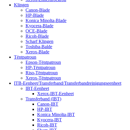
Klingen
Canon-Blade
HP-Blade
Konica Minolta-Blade
Kyocera-Blade
OCE-Blade
Ricoh-Blade
Scharf Klingen
Toshiba-Balde
Xerox-Blade
Tëntpatroun
Epson-Tëntpatroun
HP-Tëntpatroun
Riso-Tëntpatroun
Xerox-Tëntpatroun
ITB-Eenheet/Transferband/Transferbandreinigungseenheet
IBT-Eenheet
Xerox-IBT-Eenheet
Transferband (IBT)
Canon-IBT
HP-IBT
Konica Minolta-IBT
Kyocera-IBT
Ricoh-IBT