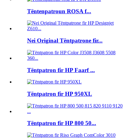
Tëntenpatroun ROSA f...
Nei Original Tëntpatrone fir...
Tëntpatron fir HP Faarf ...
Tëntpatron fir HP 950XL
Tëntpatron fir HP 800 50...