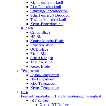
Ricoh-Ënnerdrockroll
Riso-Ënnerdrockroll
Samsung-Ënnerdrockroll
Scharf-ënnescht Drockroll
Toshiba-Ënnerdrockroll
Xerox-Ënnerdrockroll
Klingen
Canon-Blade
HP-Blade
Konica Minolta-Blade
Kyocera-Blade
OCE-Blade
Ricoh-Blade
Scharf Klingen
Toshiba-Balde
Xerox-Blade
Tëntpatroun
Epson-Tëntpatroun
HP-Tëntpatroun
Riso-Tëntpatroun
Xerox-Tëntpatroun
ITB-
Eenheet/Transferband/Transferbandreinigungseenheet
IBT-Eenheet
Xerox-IBT-Eenheet