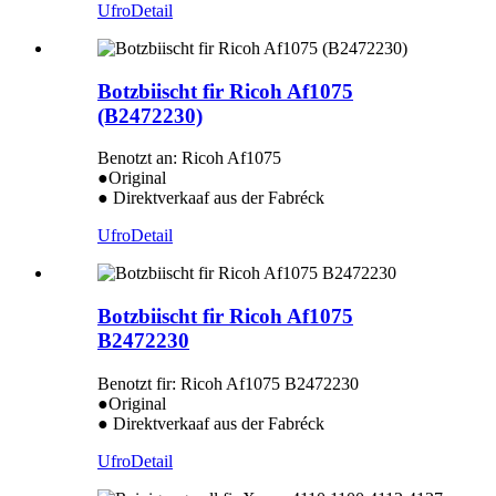
Ufro
Detail
Botzbiischt fir Ricoh Af1075
(B2472230)
Benotzt an: Ricoh Af1075
●Original
● Direktverkaaf aus der Fabréck
Ufro
Detail
Botzbiischt fir Ricoh Af1075
B2472230
Benotzt fir: Ricoh Af1075 B2472230
●Original
● Direktverkaaf aus der Fabréck
Ufro
Detail