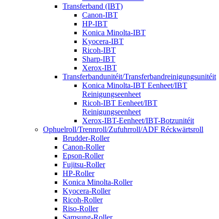
Transferband (IBT)
Canon-IBT
HP-IBT
Konica Minolta-IBT
Kyocera-IBT
Ricoh-IBT
Sharp-IBT
Xerox-IBT
Transferbandunitéit/Transferbandreinigungsunitéit
Konica Minolta-IBT Eenheet/IBT
Reinigungseenheet
Ricoh-IBT Eenheet/IBT
Reinigungseenheet
Xerox-IBT-Eenheet/IBT-Botzunitéit
Ophuelroll/Trennroll/Zufuhrroll/ADF Réckwärtsroll
Brudder-Roller
Canon-Roller
Epson-Roller
Fujitsu-Roller
HP-Roller
Konica Minolta-Roller
Kyocera-Roller
Ricoh-Roller
Riso-Roller
Samsung-Roller