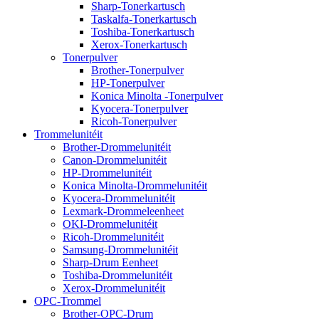
Sharp-Tonerkartusch
Taskalfa-Tonerkartusch
Toshiba-Tonerkartusch
Xerox-Tonerkartusch
Tonerpulver
Brother-Tonerpulver
HP-Tonerpulver
Konica Minolta -Tonerpulver
Kyocera-Tonerpulver
Ricoh-Tonerpulver
Trommelunitéit
Brother-Drommelunitéit
Canon-Drommelunitéit
HP-Drommelunitéit
Konica Minolta-Drommelunitéit
Kyocera-Drommelunitéit
Lexmark-Drommeleenheet
OKI-Drommelunitéit
Ricoh-Drommelunitéit
Samsung-Drommelunitéit
Sharp-Drum Eenheet
Toshiba-Drommelunitéit
Xerox-Drommelunitéit
OPC-Trommel
Brother-OPC-Drum