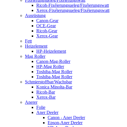
Fixéierungsueleg/Fixéierungswatt
Ricoh-Fixéierungsueleg/Fixéierungswatt
Xerox-Fixéierungsueleg/Fixéierungswatt
Ausrüstung
Canon-Gear
OCE-Gear
Ricoh-Gear
Xerox-Gear
Fett
Heizelement
HP-Heizelement
Mag Roller
Canon-Mag-Roller
HP-Mag Roller
Toshiba-Mag Roller
Toshiba-Mag Roller
Schmierstoffbar/Wachsbar
Konica Minolta-Bar
Ricoh-Bar
Xerox-Bar
Anerer
Folie
Aner Deeler
Canon - Aner Deeler
Epson-Aner Deeler