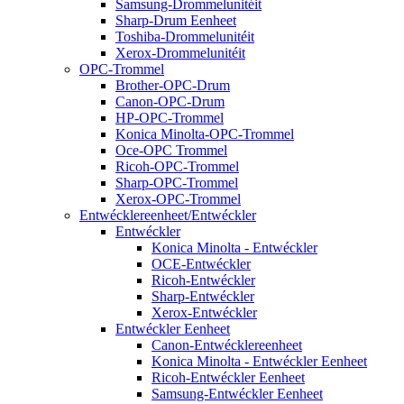
Samsung-Drommelunitéit
Sharp-Drum Eenheet
Toshiba-Drommelunitéit
Xerox-Drommelunitéit
OPC-Trommel
Brother-OPC-Drum
Canon-OPC-Drum
HP-OPC-Trommel
Konica Minolta-OPC-Trommel
Oce-OPC Trommel
Ricoh-OPC-Trommel
Sharp-OPC-Trommel
Xerox-OPC-Trommel
Entwécklereenheet/Entwéckler
Entwéckler
Konica Minolta - Entwéckler
OCE-Entwéckler
Ricoh-Entwéckler
Sharp-Entwéckler
Xerox-Entwéckler
Entwéckler Eenheet
Canon-Entwécklereenheet
Konica Minolta - Entwéckler Eenheet
Ricoh-Entwéckler Eenheet
Samsung-Entwéckler Eenheet