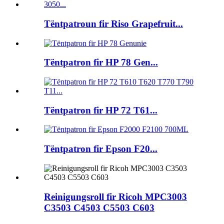
Tëntpatroun fir Riso Grapefruit...
Tëntpatron fir HP 78 Gen...
Tëntpatron fir HP 72 T61...
Tëntpatron fir Epson F20...
Reinigungsroll fir Ricoh MPC3003
C3503 C4503 C5503 C603