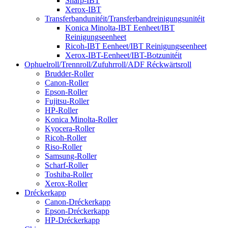
Sharp-IBT
Xerox-IBT
Transferbandunitéit/Transferbandreinigungsunitéit
Konica Minolta-IBT Eenheet/IBT
Reinigungseenheet
Ricoh-IBT Eenheet/IBT Reinigungseenheet
Xerox-IBT-Eenheet/IBT-Botzunitéit
Ophuelroll/Trennroll/Zufuhrroll/ADF Réckwärtsroll
Brudder-Roller
Canon-Roller
Epson-Roller
Fujitsu-Roller
HP-Roller
Konica Minolta-Roller
Kyocera-Roller
Ricoh-Roller
Riso-Roller
Samsung-Roller
Scharf-Roller
Toshiba-Roller
Xerox-Roller
Dréckerkapp
Canon-Dréckerkapp
Epson-Dréckerkapp
HP-Dréckerkapp