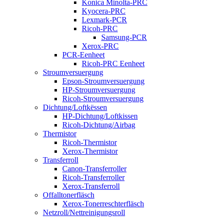
Konica Minolta-PRC
Kyocera-PRC
Lexmark-PCR
Ricoh-PRC
Samsung-PCR
Xerox-PRC
PCR-Eenheet
Ricoh-PRC Eenheet
Stroumversuergung
Epson-Stroumversuergung
HP-Stroumversuergung
Ricoh-Stroumversuergung
Dichtung/Loftkëssen
HP-Dichtung/Loftkissen
Ricoh-Dichtung/Airbag
Thermistor
Ricoh-Thermistor
Xerox-Thermistor
Transferroll
Canon-Transferroller
Ricoh-Transferroller
Xerox-Transferroll
Offalltonerfläsch
Xerox-Tonerreschterfläsch
Netzroll/Nettreinigungsroll