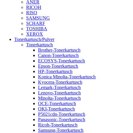
ANER
RICOH
RISO
SAMSUNG
SCHARF
TOSHIBA
XEROX
Tonerkartusch/Pulver
Tonerkartusch
Brother-Tonerkartusch
Canon-Tonerkartusch
ECOSYS-Tonerkartusch
Epson-Tonerkartusch
HP-Tonerkartusch
Konica Minolta-Tonerkartusch
Kyocera-Tonerkartusch
Lemark-Tonerkartusch
Lenovo-Tonerkartusch
Minolta-Tonerkartusch
OCE-Tonerkartusch
OKI-Tonerkartusch
P5021cdn-Tonerkartusch
Panasonic-Tonerkartusch
Ricoh-Tonerkartusch
Samsung-Tonerkartusch