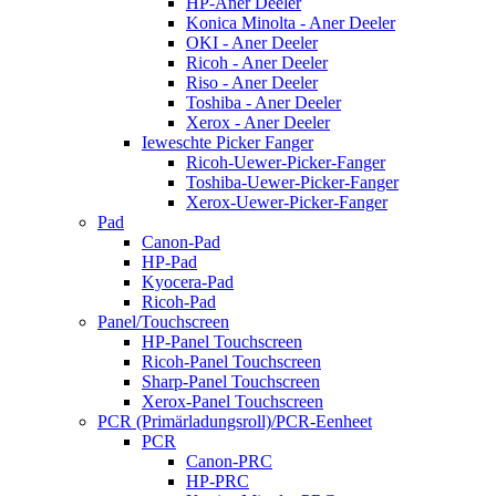
HP-Aner Deeler
Konica Minolta - Aner Deeler
OKI - Aner Deeler
Ricoh - Aner Deeler
Riso - Aner Deeler
Toshiba - Aner Deeler
Xerox - Aner Deeler
Ieweschte Picker Fanger
Ricoh-Uewer-Picker-Fanger
Toshiba-Uewer-Picker-Fanger
Xerox-Uewer-Picker-Fanger
Pad
Canon-Pad
HP-Pad
Kyocera-Pad
Ricoh-Pad
Panel/Touchscreen
HP-Panel Touchscreen
Ricoh-Panel Touchscreen
Sharp-Panel Touchscreen
Xerox-Panel Touchscreen
PCR (Primärladungsroll)/PCR-Eenheet
PCR
Canon-PRC
HP-PRC