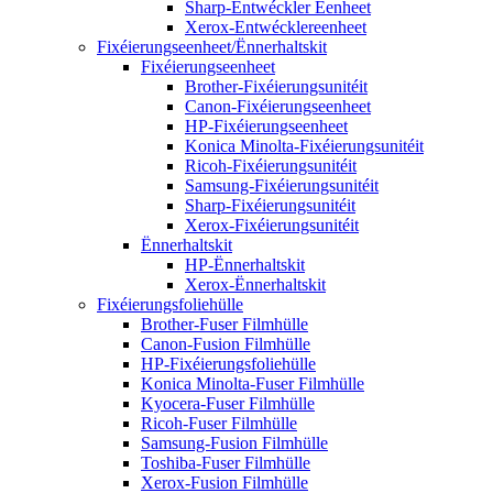
Sharp-Entwéckler Eenheet
Xerox-Entwécklereenheet
Fixéierungseenheet/Ënnerhaltskit
Fixéierungseenheet
Brother-Fixéierungsunitéit
Canon-Fixéierungseenheet
HP-Fixéierungseenheet
Konica Minolta-Fixéierungsunitéit
Ricoh-Fixéierungsunitéit
Samsung-Fixéierungsunitéit
Sharp-Fixéierungsunitéit
Xerox-Fixéierungsunitéit
Ënnerhaltskit
HP-Ënnerhaltskit
Xerox-Ënnerhaltskit
Fixéierungsfoliehülle
Brother-Fuser Filmhülle
Canon-Fusion Filmhülle
HP-Fixéierungsfoliehülle
Konica Minolta-Fuser Filmhülle
Kyocera-Fuser Filmhülle
Ricoh-Fuser Filmhülle
Samsung-Fusion Filmhülle
Toshiba-Fuser Filmhülle
Xerox-Fusion Filmhülle