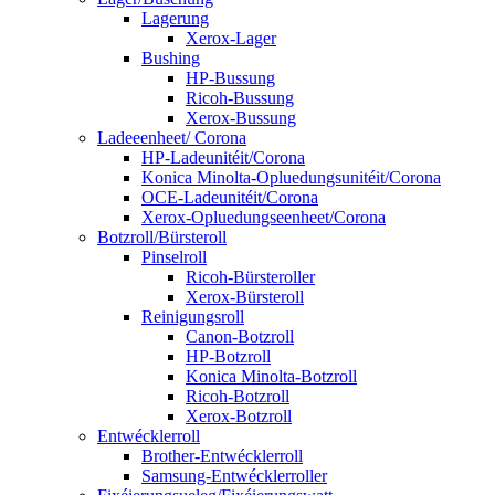
Lagerung
Xerox-Lager
Bushing
HP-Bussung
Ricoh-Bussung
Xerox-Bussung
Ladeeenheet/ Corona
HP-Ladeunitéit/Corona
Konica Minolta-Opluedungsunitéit/Corona
OCE-Ladeunitéit/Corona
Xerox-Opluedungseenheet/Corona
Botzroll/Bürsteroll
Pinselroll
Ricoh-Bürsteroller
Xerox-Bürsteroll
Reinigungsroll
Canon-Botzroll
HP-Botzroll
Konica Minolta-Botzroll
Ricoh-Botzroll
Xerox-Botzroll
Entwécklerroll
Brother-Entwécklerroll
Samsung-Entwécklerroller