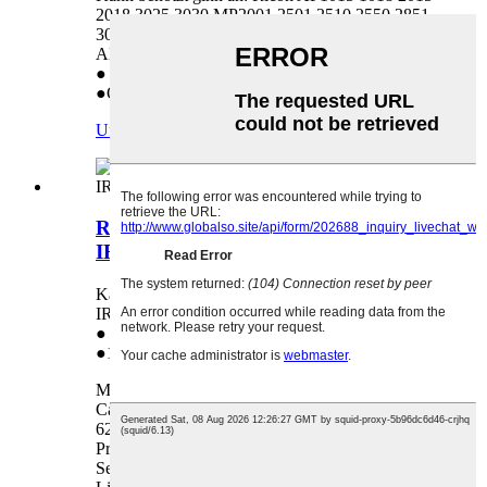
2018 3025 3030 MP2001 2501 2510 2550 2851
3010 3351 2352 2852 3352 2553 3053 3353
AD04-2058
● Direktverkaaf aus der Fabréck
●Original
Ufro
Detail
Reinigungsroll fir Canon IR-Adv6055
IR6065 IR6075 IR6255 6265 6275
Kann benotzt ginn an: Canon IR-Adv6055
IR6065 IR6075 IR6255 6265 6275
● Direktverkaaf aus der Fabréck
●1:1 Ersatz bei Qualitéitsproblemer
Mir liwweren héichqualitativ Botzrollen fir
Canon IR-Adv6055 IR6065 IR6075 IR6255
6265 6275. Honhai huet méi wéi 6000 Zorte vu
Produkter, de beschten ultimativen One-Stop-
Service. Mir hunn eng komplett Produktpalette,