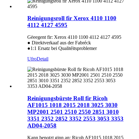
Reinigungsroll fir Xerox 4110 1100
4112 4127 4595
Gëeegent fir: Xerox 4110 1100 4112 4127 4595
● Direktverkaaf aus der Fabréck
●1:1 Ersatz bei Qualitéitsproblemer
Ufro
Detail
Reinigungsbürste Roll fir Ricoh
AF1015 1018 2015 2018 3025 3030
MP2001 2501 2510 2550 2851 3010
3351 2352 2852 3352 2553 3053 3353
AD04-2058
Kann benotzt ginn an: Ricoh AF1015 1018 2015