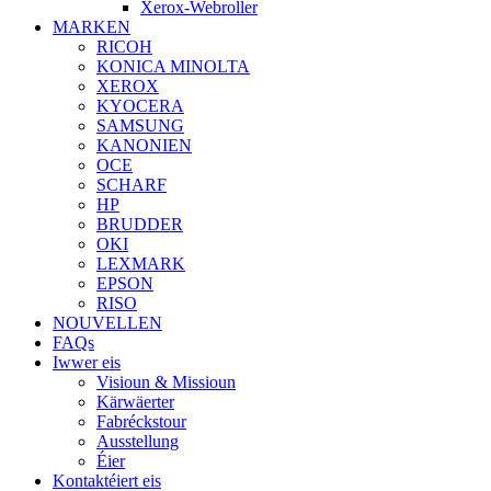
Xerox-Webroller
MARKEN
RICOH
KONICA MINOLTA
XEROX
KYOCERA
SAMSUNG
KANONIEN
OCE
SCHARF
HP
BRUDDER
OKI
LEXMARK
EPSON
RISO
NOUVELLEN
FAQs
Iwwer eis
Visioun & Missioun
Kärwäerter
Fabréckstour
Ausstellung
Éier
Kontaktéiert eis