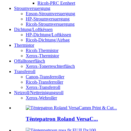
Ricoh-PRC Eenheet
Stroumversuergung
Epson-Stroumversuergung
HP-Stroumversuergung
Ricoh-Stroumversuergung
Dichtung/Loftkëssen
HP-Dichtung/Loftkissen
Ricoh-Dichtung/Airbag
Thermistor
Ricoh-Thermistor
Xerox-Thermistor
Offalltonerfläsch
Xerox-Tonerreschterfläsch
Transferroll
Canon-Transferroller
Ricoh-Transferroller
Xerox-Transferroll
Netzroll/Nettreinigungsroll
Xerox-Webroller
Tëntepatron Roland VersaC...