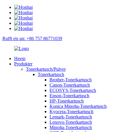
Rufft eis un: +86 757 86771039
Heem
Produkter
Tonerkartusch/Pulver
Tonerkartusch
Brother-Tonerkartusch
Canon-Tonerkartusch
ECOSYS-Tonerkartusch
Epson-Tonerkartusch
HP-Tonerkartusch
Konica Minolta-Tonerkartusch
Kyocera-Tonerkartusch
Lemark-Tonerkartusch
Lenovo-Tonerkartusch
Minolta-Tonerkartusch