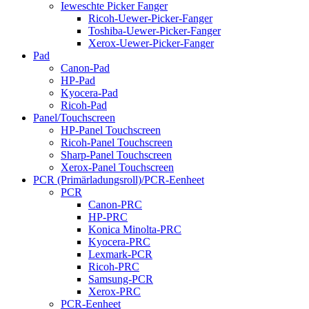
Ieweschte Picker Fanger
Ricoh-Uewer-Picker-Fanger
Toshiba-Uewer-Picker-Fanger
Xerox-Uewer-Picker-Fanger
Pad
Canon-Pad
HP-Pad
Kyocera-Pad
Ricoh-Pad
Panel/Touchscreen
HP-Panel Touchscreen
Ricoh-Panel Touchscreen
Sharp-Panel Touchscreen
Xerox-Panel Touchscreen
PCR (Primärladungsroll)/PCR-Eenheet
PCR
Canon-PRC
HP-PRC
Konica Minolta-PRC
Kyocera-PRC
Lexmark-PCR
Ricoh-PRC
Samsung-PCR
Xerox-PRC
PCR-Eenheet