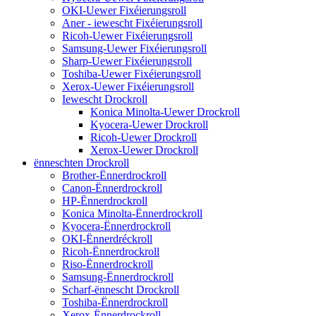
OKI-Uewer Fixéierungsroll
Aner - iewescht Fixéierungsroll
Ricoh-Uewer Fixéierungsroll
Samsung-Uewer Fixéierungsroll
Sharp-Uewer Fixéierungsroll
Toshiba-Uewer Fixéierungsroll
Xerox-Uewer Fixéierungsroll
Iewescht Drockroll
Konica Minolta-Uewer Drockroll
Kyocera-Uewer Drockroll
Ricoh-Uewer Drockroll
Xerox-Uewer Drockroll
ënneschten Drockroll
Brother-Ënnerdrockroll
Canon-Ënnerdrockroll
HP-Ënnerdrockroll
Konica Minolta-Ënnerdrockroll
Kyocera-Ënnerdrockroll
OKI-Ënnerdréckroll
Ricoh-Ënnerdrockroll
Riso-Ënnerdrockroll
Samsung-Ënnerdrockroll
Scharf-ënnescht Drockroll
Toshiba-Ënnerdrockroll
Xerox-Ënnerdrockroll