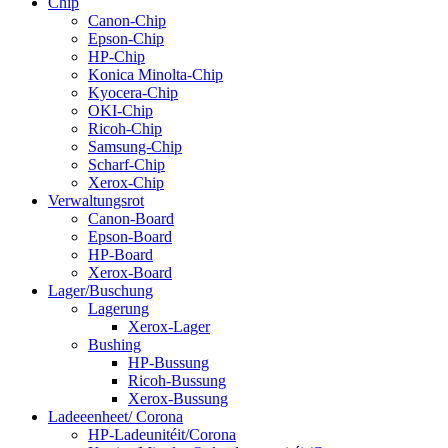
Chip
Canon-Chip
Epson-Chip
HP-Chip
Konica Minolta-Chip
Kyocera-Chip
OKI-Chip
Ricoh-Chip
Samsung-Chip
Scharf-Chip
Xerox-Chip
Verwaltungsrot
Canon-Board
Epson-Board
HP-Board
Xerox-Board
Lager/Buschung
Lagerung
Xerox-Lager
Bushing
HP-Bussung
Ricoh-Bussung
Xerox-Bussung
Ladeeenheet/ Corona
HP-Ladeunitéit/Corona