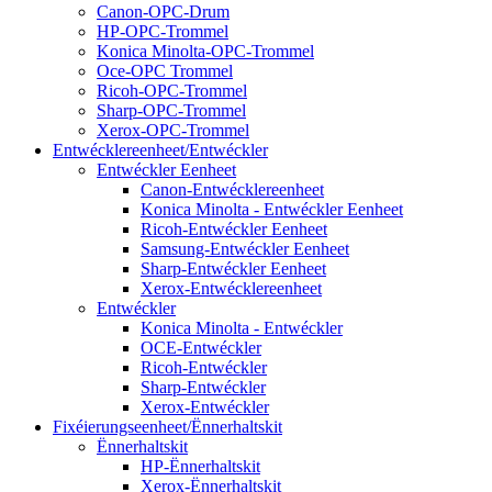
Canon-OPC-Drum
HP-OPC-Trommel
Konica Minolta-OPC-Trommel
Oce-OPC Trommel
Ricoh-OPC-Trommel
Sharp-OPC-Trommel
Xerox-OPC-Trommel
Entwécklereenheet/Entwéckler
Entwéckler Eenheet
Canon-Entwécklereenheet
Konica Minolta - Entwéckler Eenheet
Ricoh-Entwéckler Eenheet
Samsung-Entwéckler Eenheet
Sharp-Entwéckler Eenheet
Xerox-Entwécklereenheet
Entwéckler
Konica Minolta - Entwéckler
OCE-Entwéckler
Ricoh-Entwéckler
Sharp-Entwéckler
Xerox-Entwéckler
Fixéierungseenheet/Ënnerhaltskit
Ënnerhaltskit
HP-Ënnerhaltskit
Xerox-Ënnerhaltskit