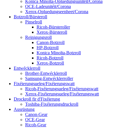
Konica Minolta-Opluedungsunitéit/Corona
OCE-Ladeunitéit/Corona
Xerox-Opluedungseenheet/Corona
Botzroll/Bürsteroll
Pinselroll
Ricoh-Bürsteroller
Xerox-Bürsteroll
Reinigungsroll
Canon-Botzroll
HP-Botzroll
Konica Minolta-Botzroll
Ricoh-Botzroll
Xerox-Botzroll
Entwécklerroll
Brother-Entwécklerroll
Samsung-Entwécklerroller
Fixéierungsueleg/Fixéierungswatt
Ricoh-Fixéierungsueleg/Fixéierungswatt
Xerox-Fixéierungsueleg/Fixéierungswatt
Drockroll fir d'Fixéierung
Toshiba-Fixéierungsdruckroll
Ausrüstung
Canon-Gear
OCE-Gear
Ricoh-Gear