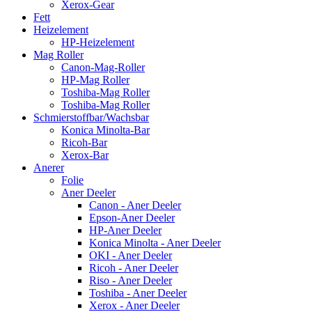
Xerox-Gear
Fett
Heizelement
HP-Heizelement
Mag Roller
Canon-Mag-Roller
HP-Mag Roller
Toshiba-Mag Roller
Toshiba-Mag Roller
Schmierstoffbar/Wachsbar
Konica Minolta-Bar
Ricoh-Bar
Xerox-Bar
Anerer
Folie
Aner Deeler
Canon - Aner Deeler
Epson-Aner Deeler
HP-Aner Deeler
Konica Minolta - Aner Deeler
OKI - Aner Deeler
Ricoh - Aner Deeler
Riso - Aner Deeler
Toshiba - Aner Deeler
Xerox - Aner Deeler