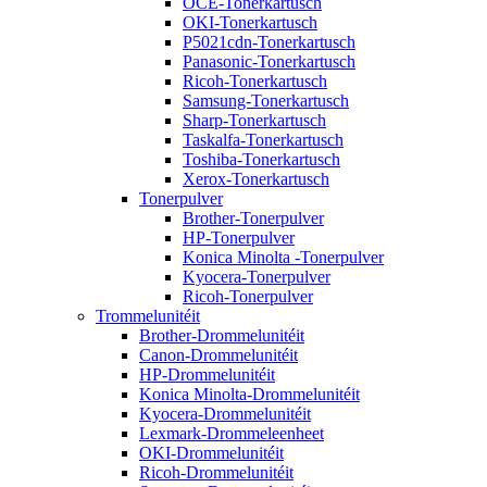
OCE-Tonerkartusch
OKI-Tonerkartusch
P5021cdn-Tonerkartusch
Panasonic-Tonerkartusch
Ricoh-Tonerkartusch
Samsung-Tonerkartusch
Sharp-Tonerkartusch
Taskalfa-Tonerkartusch
Toshiba-Tonerkartusch
Xerox-Tonerkartusch
Tonerpulver
Brother-Tonerpulver
HP-Tonerpulver
Konica Minolta -Tonerpulver
Kyocera-Tonerpulver
Ricoh-Tonerpulver
Trommelunitéit
Brother-Drommelunitéit
Canon-Drommelunitéit
HP-Drommelunitéit
Konica Minolta-Drommelunitéit
Kyocera-Drommelunitéit
Lexmark-Drommeleenheet
OKI-Drommelunitéit
Ricoh-Drommelunitéit