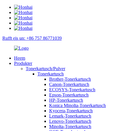
Rufft eis un: +86 757 86771039
Heem
Produkter
Tonerkartusch/Pulver
Tonerkartusch
Brother-Tonerkartusch
Canon-Tonerkartusch
ECOSYS-Tonerkartusch
Epson-Tonerkartusch
HP-Tonerkartusch
Konica Minolta-Tonerkartusch
Kyocera-Tonerkartusch
Lemark-Tonerkartusch
Lenovo-Tonerkartusch
Minolta-Tonerkartusch