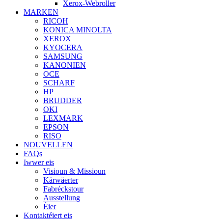
Xerox-Webroller
MARKEN
RICOH
KONICA MINOLTA
XEROX
KYOCERA
SAMSUNG
KANONIEN
OCE
SCHARF
HP
BRUDDER
OKI
LEXMARK
EPSON
RISO
NOUVELLEN
FAQs
Iwwer eis
Visioun & Missioun
Kärwäerter
Fabréckstour
Ausstellung
Éier
Kontaktéiert eis