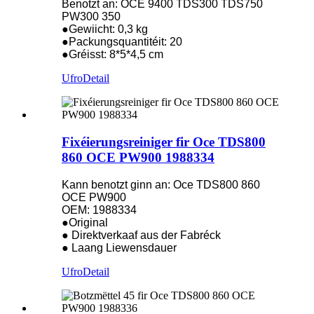
Benotzt an: OCE 9400 TDS300 TDS750
PW300 350
●Gewiicht: 0,3 kg
●Packungsquantitéit: 20
●Gréisst: 8*5*4,5 cm
Ufro
Detail
Fixéierungsreiniger fir Oce TDS800
860 OCE PW900 1988334
Kann benotzt ginn an: Oce TDS800 860
OCE PW900
OEM: 1988334
●Original
● Direktverkaaf aus der Fabréck
● Laang Liewensdauer
Ufro
Detail