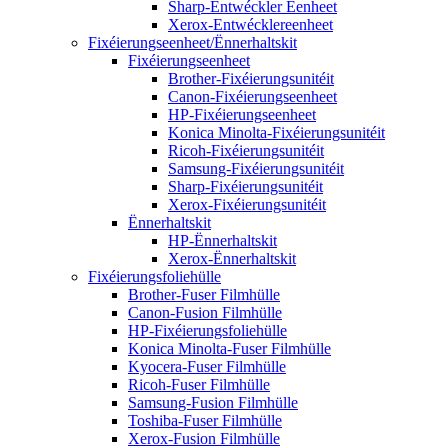
Sharp-Entwéckler Eenheet
Xerox-Entwécklereenheet
Fixéierungseenheet/Ënnerhaltskit
Fixéierungseenheet
Brother-Fixéierungsunitéit
Canon-Fixéierungseenheet
HP-Fixéierungseenheet
Konica Minolta-Fixéierungsunitéit
Ricoh-Fixéierungsunitéit
Samsung-Fixéierungsunitéit
Sharp-Fixéierungsunitéit
Xerox-Fixéierungsunitéit
Ënnerhaltskit
HP-Ënnerhaltskit
Xerox-Ënnerhaltskit
Fixéierungsfoliehülle
Brother-Fuser Filmhülle
Canon-Fusion Filmhülle
HP-Fixéierungsfoliehülle
Konica Minolta-Fuser Filmhülle
Kyocera-Fuser Filmhülle
Ricoh-Fuser Filmhülle
Samsung-Fusion Filmhülle
Toshiba-Fuser Filmhülle
Xerox-Fusion Filmhülle