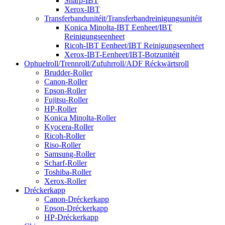
Sharp-IBT
Xerox-IBT
Transferbandunitéit/Transferbandreinigungsunitéit
Konica Minolta-IBT Eenheet/IBT
Reinigungseenheet
Ricoh-IBT Eenheet/IBT Reinigungseenheet
Xerox-IBT-Eenheet/IBT-Botzunitéit
Ophuelroll/Trennroll/Zufuhrroll/ADF Réckwärtsroll
Brudder-Roller
Canon-Roller
Epson-Roller
Fujitsu-Roller
HP-Roller
Konica Minolta-Roller
Kyocera-Roller
Ricoh-Roller
Riso-Roller
Samsung-Roller
Scharf-Roller
Toshiba-Roller
Xerox-Roller
Dréckerkapp
Canon-Dréckerkapp
Epson-Dréckerkapp
HP-Dréckerkapp