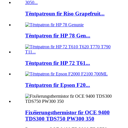
Tëntpatroun fir Riso Grapefruit...
Tëntpatron fir HP 78 Gen...
Tëntpatron fir HP 72 T61...
Tëntpatron fir Epson F20...
Fixéierungsthermistor fir OCE 9400
TDS300 TDS750 PW300 350