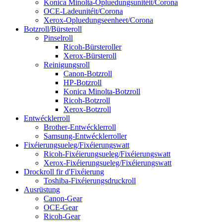
Konica Minolta-Opluedungsunitéit/Corona
OCE-Ladeunitéit/Corona
Xerox-Opluedungseenheet/Corona
Botzroll/Bürsteroll
Pinselroll
Ricoh-Bürsteroller
Xerox-Bürsteroll
Reinigungsroll
Canon-Botzroll
HP-Botzroll
Konica Minolta-Botzroll
Ricoh-Botzroll
Xerox-Botzroll
Entwécklerroll
Brother-Entwécklerroll
Samsung-Entwécklerroller
Fixéierungsueleg/Fixéierungswatt
Ricoh-Fixéierungsueleg/Fixéierungswatt
Xerox-Fixéierungsueleg/Fixéierungswatt
Drockroll fir d'Fixéierung
Toshiba-Fixéierungsdruckroll
Ausrüstung
Canon-Gear
OCE-Gear
Ricoh-Gear