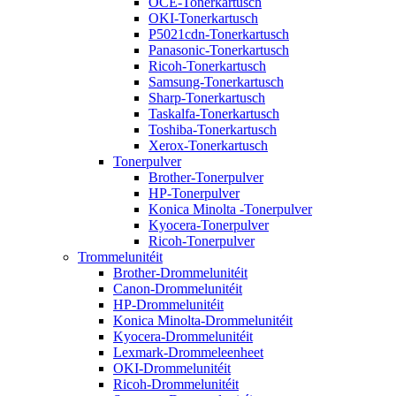
OCE-Tonerkartusch
OKI-Tonerkartusch
P5021cdn-Tonerkartusch
Panasonic-Tonerkartusch
Ricoh-Tonerkartusch
Samsung-Tonerkartusch
Sharp-Tonerkartusch
Taskalfa-Tonerkartusch
Toshiba-Tonerkartusch
Xerox-Tonerkartusch
Tonerpulver
Brother-Tonerpulver
HP-Tonerpulver
Konica Minolta -Tonerpulver
Kyocera-Tonerpulver
Ricoh-Tonerpulver
Trommelunitéit
Brother-Drommelunitéit
Canon-Drommelunitéit
HP-Drommelunitéit
Konica Minolta-Drommelunitéit
Kyocera-Drommelunitéit
Lexmark-Drommeleenheet
OKI-Drommelunitéit
Ricoh-Drommelunitéit