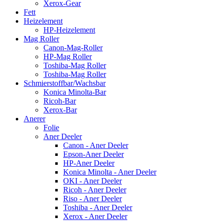
Xerox-Gear
Fett
Heizelement
HP-Heizelement
Mag Roller
Canon-Mag-Roller
HP-Mag Roller
Toshiba-Mag Roller
Toshiba-Mag Roller
Schmierstoffbar/Wachsbar
Konica Minolta-Bar
Ricoh-Bar
Xerox-Bar
Anerer
Folie
Aner Deeler
Canon - Aner Deeler
Epson-Aner Deeler
HP-Aner Deeler
Konica Minolta - Aner Deeler
OKI - Aner Deeler
Ricoh - Aner Deeler
Riso - Aner Deeler
Toshiba - Aner Deeler
Xerox - Aner Deeler