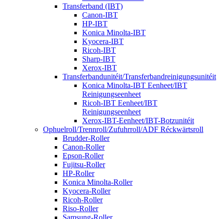
Transferband (IBT)
Canon-IBT
HP-IBT
Konica Minolta-IBT
Kyocera-IBT
Ricoh-IBT
Sharp-IBT
Xerox-IBT
Transferbandunitéit/Transferbandreinigungsunitéit
Konica Minolta-IBT Eenheet/IBT
Reinigungseenheet
Ricoh-IBT Eenheet/IBT
Reinigungseenheet
Xerox-IBT-Eenheet/IBT-Botzunitéit
Ophuelroll/Trennroll/Zufuhrroll/ADF Réckwärtsroll
Brudder-Roller
Canon-Roller
Epson-Roller
Fujitsu-Roller
HP-Roller
Konica Minolta-Roller
Kyocera-Roller
Ricoh-Roller
Riso-Roller
Samsung-Roller