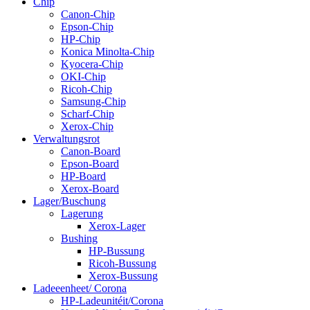
Chip
Canon-Chip
Epson-Chip
HP-Chip
Konica Minolta-Chip
Kyocera-Chip
OKI-Chip
Ricoh-Chip
Samsung-Chip
Scharf-Chip
Xerox-Chip
Verwaltungsrot
Canon-Board
Epson-Board
HP-Board
Xerox-Board
Lager/Buschung
Lagerung
Xerox-Lager
Bushing
HP-Bussung
Ricoh-Bussung
Xerox-Bussung
Ladeeenheet/ Corona
HP-Ladeunitéit/Corona