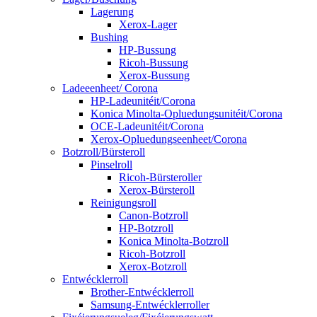
Lagerung
Xerox-Lager
Bushing
HP-Bussung
Ricoh-Bussung
Xerox-Bussung
Ladeeenheet/ Corona
HP-Ladeunitéit/Corona
Konica Minolta-Opluedungsunitéit/Corona
OCE-Ladeunitéit/Corona
Xerox-Opluedungseenheet/Corona
Botzroll/Bürsteroll
Pinselroll
Ricoh-Bürsteroller
Xerox-Bürsteroll
Reinigungsroll
Canon-Botzroll
HP-Botzroll
Konica Minolta-Botzroll
Ricoh-Botzroll
Xerox-Botzroll
Entwécklerroll
Brother-Entwécklerroll
Samsung-Entwécklerroller