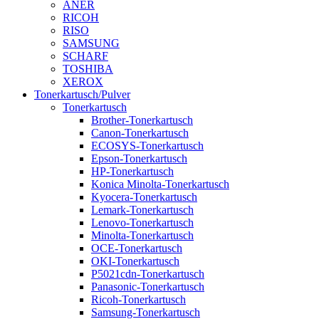
ANER
RICOH
RISO
SAMSUNG
SCHARF
TOSHIBA
XEROX
Tonerkartusch/Pulver
Tonerkartusch
Brother-Tonerkartusch
Canon-Tonerkartusch
ECOSYS-Tonerkartusch
Epson-Tonerkartusch
HP-Tonerkartusch
Konica Minolta-Tonerkartusch
Kyocera-Tonerkartusch
Lemark-Tonerkartusch
Lenovo-Tonerkartusch
Minolta-Tonerkartusch
OCE-Tonerkartusch
OKI-Tonerkartusch
P5021cdn-Tonerkartusch
Panasonic-Tonerkartusch
Ricoh-Tonerkartusch
Samsung-Tonerkartusch