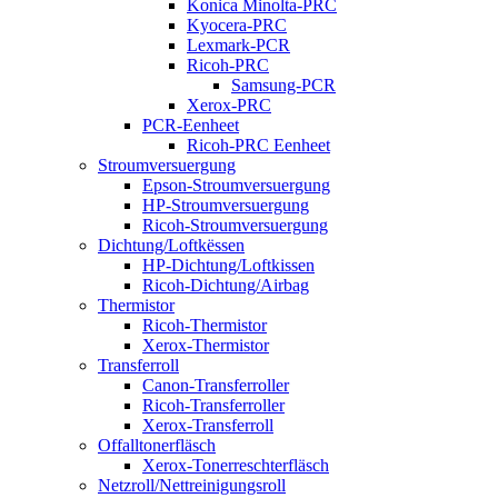
Konica Minolta-PRC
Kyocera-PRC
Lexmark-PCR
Ricoh-PRC
Samsung-PCR
Xerox-PRC
PCR-Eenheet
Ricoh-PRC Eenheet
Stroumversuergung
Epson-Stroumversuergung
HP-Stroumversuergung
Ricoh-Stroumversuergung
Dichtung/Loftkëssen
HP-Dichtung/Loftkissen
Ricoh-Dichtung/Airbag
Thermistor
Ricoh-Thermistor
Xerox-Thermistor
Transferroll
Canon-Transferroller
Ricoh-Transferroller
Xerox-Transferroll
Offalltonerfläsch
Xerox-Tonerreschterfläsch
Netzroll/Nettreinigungsroll