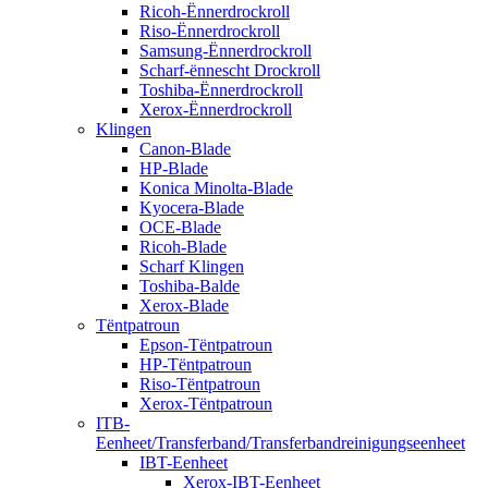
Ricoh-Ënnerdrockroll
Riso-Ënnerdrockroll
Samsung-Ënnerdrockroll
Scharf-ënnescht Drockroll
Toshiba-Ënnerdrockroll
Xerox-Ënnerdrockroll
Klingen
Canon-Blade
HP-Blade
Konica Minolta-Blade
Kyocera-Blade
OCE-Blade
Ricoh-Blade
Scharf Klingen
Toshiba-Balde
Xerox-Blade
Tëntpatroun
Epson-Tëntpatroun
HP-Tëntpatroun
Riso-Tëntpatroun
Xerox-Tëntpatroun
ITB-
Eenheet/Transferband/Transferbandreinigungseenheet
IBT-Eenheet
Xerox-IBT-Eenheet