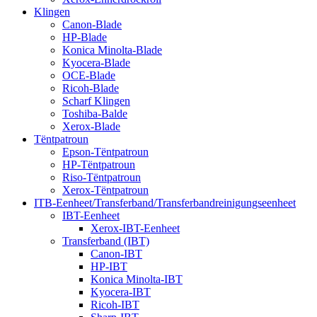
Klingen
Canon-Blade
HP-Blade
Konica Minolta-Blade
Kyocera-Blade
OCE-Blade
Ricoh-Blade
Scharf Klingen
Toshiba-Balde
Xerox-Blade
Tëntpatroun
Epson-Tëntpatroun
HP-Tëntpatroun
Riso-Tëntpatroun
Xerox-Tëntpatroun
ITB-Eenheet/Transferband/Transferbandreinigungseenheet
IBT-Eenheet
Xerox-IBT-Eenheet
Transferband (IBT)
Canon-IBT
HP-IBT
Konica Minolta-IBT
Kyocera-IBT
Ricoh-IBT