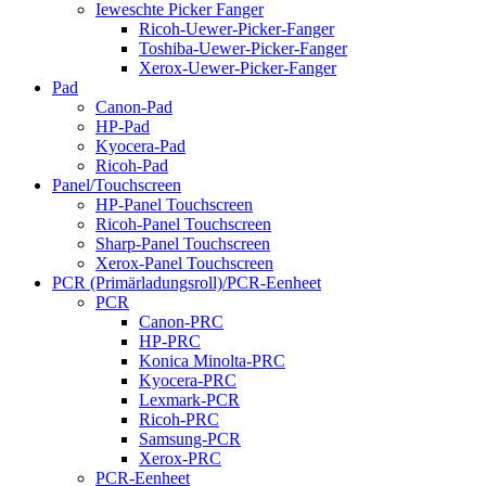
Ieweschte Picker Fanger
Ricoh-Uewer-Picker-Fanger
Toshiba-Uewer-Picker-Fanger
Xerox-Uewer-Picker-Fanger
Pad
Canon-Pad
HP-Pad
Kyocera-Pad
Ricoh-Pad
Panel/Touchscreen
HP-Panel Touchscreen
Ricoh-Panel Touchscreen
Sharp-Panel Touchscreen
Xerox-Panel Touchscreen
PCR (Primärladungsroll)/PCR-Eenheet
PCR
Canon-PRC
HP-PRC
Konica Minolta-PRC
Kyocera-PRC
Lexmark-PCR
Ricoh-PRC
Samsung-PCR
Xerox-PRC
PCR-Eenheet