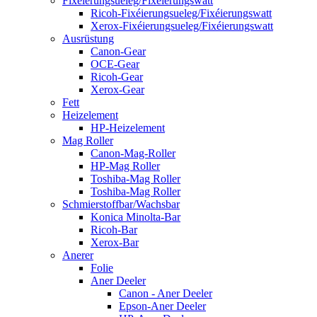
Fixéierungsueleg/Fixéierungswatt
Ricoh-Fixéierungsueleg/Fixéierungswatt
Xerox-Fixéierungsueleg/Fixéierungswatt
Ausrüstung
Canon-Gear
OCE-Gear
Ricoh-Gear
Xerox-Gear
Fett
Heizelement
HP-Heizelement
Mag Roller
Canon-Mag-Roller
HP-Mag Roller
Toshiba-Mag Roller
Toshiba-Mag Roller
Schmierstoffbar/Wachsbar
Konica Minolta-Bar
Ricoh-Bar
Xerox-Bar
Anerer
Folie
Aner Deeler
Canon - Aner Deeler
Epson-Aner Deeler