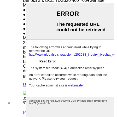
Benotzt an: OCE TDS320 400 700●Genaue
Matching
● Direktverkaaf vun der Fabréck
● Laang Liewensdauer
● Genee Matching
●Gewiicht: 0,05 kg
●Packungsquantitéit:
●Gréisst: 10*10*5cm
Mir liwweren héichqualitativ Fuser-Zännrad
27T fir OCE TDS320 400 700. Honhai huet
méi wéi 6000 Zorte vu Produkter, de
beschten ultimativen One-Stop-Service. Mir
hunn eng komplett Produktpalette,
Liwwerkanäl an d'Striewen no exzellenter
Clientserfahrung. Mir freeën eis häerzlech
drop, e laangfristege Partner mat Iech ze
ginn!
Ufro
Detail
Fixéierungsthermistor fir OCE Pw300