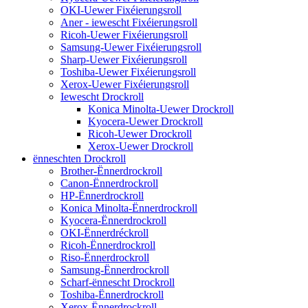
OKI-Uewer Fixéierungsroll
Aner - iewescht Fixéierungsroll
Ricoh-Uewer Fixéierungsroll
Samsung-Uewer Fixéierungsroll
Sharp-Uewer Fixéierungsroll
Toshiba-Uewer Fixéierungsroll
Xerox-Uewer Fixéierungsroll
Iewescht Drockroll
Konica Minolta-Uewer Drockroll
Kyocera-Uewer Drockroll
Ricoh-Uewer Drockroll
Xerox-Uewer Drockroll
ënneschten Drockroll
Brother-Ënnerdrockroll
Canon-Ënnerdrockroll
HP-Ënnerdrockroll
Konica Minolta-Ënnerdrockroll
Kyocera-Ënnerdrockroll
OKI-Ënnerdréckroll
Ricoh-Ënnerdrockroll
Riso-Ënnerdrockroll
Samsung-Ënnerdrockroll
Scharf-ënnescht Drockroll
Toshiba-Ënnerdrockroll
Xerox-Ënnerdrockroll