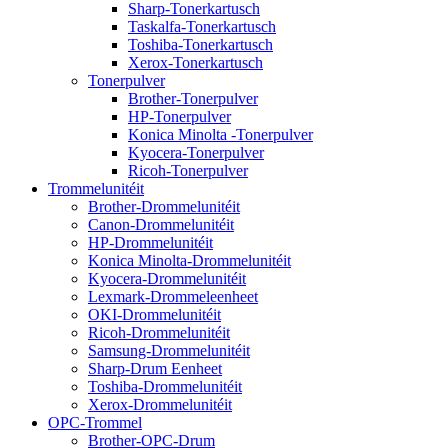
Sharp-Tonerkartusch
Taskalfa-Tonerkartusch
Toshiba-Tonerkartusch
Xerox-Tonerkartusch
Tonerpulver
Brother-Tonerpulver
HP-Tonerpulver
Konica Minolta -Tonerpulver
Kyocera-Tonerpulver
Ricoh-Tonerpulver
Trommelunitéit
Brother-Drommelunitéit
Canon-Drommelunitéit
HP-Drommelunitéit
Konica Minolta-Drommelunitéit
Kyocera-Drommelunitéit
Lexmark-Drommeleenheet
OKI-Drommelunitéit
Ricoh-Drommelunitéit
Samsung-Drommelunitéit
Sharp-Drum Eenheet
Toshiba-Drommelunitéit
Xerox-Drommelunitéit
OPC-Trommel
Brother-OPC-Drum