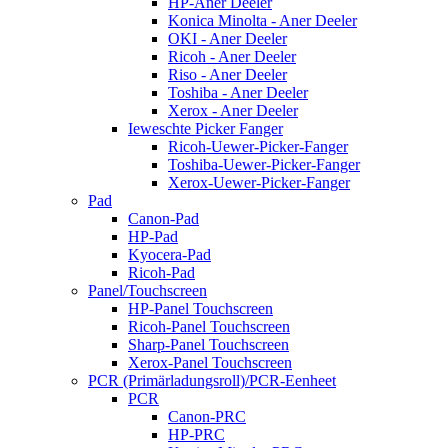
HP-Aner Deeler
Konica Minolta - Aner Deeler
OKI - Aner Deeler
Ricoh - Aner Deeler
Riso - Aner Deeler
Toshiba - Aner Deeler
Xerox - Aner Deeler
Ieweschte Picker Fanger
Ricoh-Uewer-Picker-Fanger
Toshiba-Uewer-Picker-Fanger
Xerox-Uewer-Picker-Fanger
Pad
Canon-Pad
HP-Pad
Kyocera-Pad
Ricoh-Pad
Panel/Touchscreen
HP-Panel Touchscreen
Ricoh-Panel Touchscreen
Sharp-Panel Touchscreen
Xerox-Panel Touchscreen
PCR (Primärladungsroll)/PCR-Eenheet
PCR
Canon-PRC
HP-PRC