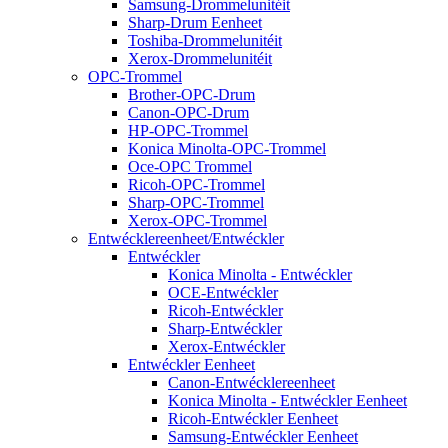
Samsung-Drommelunitéit
Sharp-Drum Eenheet
Toshiba-Drommelunitéit
Xerox-Drommelunitéit
OPC-Trommel
Brother-OPC-Drum
Canon-OPC-Drum
HP-OPC-Trommel
Konica Minolta-OPC-Trommel
Oce-OPC Trommel
Ricoh-OPC-Trommel
Sharp-OPC-Trommel
Xerox-OPC-Trommel
Entwécklereenheet/Entwéckler
Entwéckler
Konica Minolta - Entwéckler
OCE-Entwéckler
Ricoh-Entwéckler
Sharp-Entwéckler
Xerox-Entwéckler
Entwéckler Eenheet
Canon-Entwécklereenheet
Konica Minolta - Entwéckler Eenheet
Ricoh-Entwéckler Eenheet
Samsung-Entwéckler Eenheet