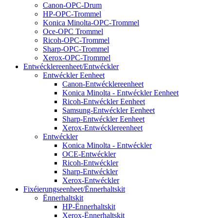
Canon-OPC-Drum
HP-OPC-Trommel
Konica Minolta-OPC-Trommel
Oce-OPC Trommel
Ricoh-OPC-Trommel
Sharp-OPC-Trommel
Xerox-OPC-Trommel
Entwécklereenheet/Entwéckler
Entwéckler Eenheet
Canon-Entwécklereenheet
Konica Minolta - Entwéckler Eenheet
Ricoh-Entwéckler Eenheet
Samsung-Entwéckler Eenheet
Sharp-Entwéckler Eenheet
Xerox-Entwécklereenheet
Entwéckler
Konica Minolta - Entwéckler
OCE-Entwéckler
Ricoh-Entwéckler
Sharp-Entwéckler
Xerox-Entwéckler
Fixéierungseenheet/Ënnerhaltskit
Ënnerhaltskit
HP-Ënnerhaltskit
Xerox-Ënnerhaltskit