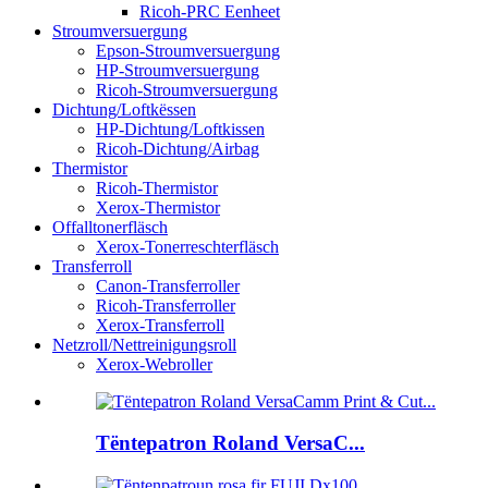
Ricoh-PRC Eenheet
Stroumversuergung
Epson-Stroumversuergung
HP-Stroumversuergung
Ricoh-Stroumversuergung
Dichtung/Loftkëssen
HP-Dichtung/Loftkissen
Ricoh-Dichtung/Airbag
Thermistor
Ricoh-Thermistor
Xerox-Thermistor
Offalltonerfläsch
Xerox-Tonerreschterfläsch
Transferroll
Canon-Transferroller
Ricoh-Transferroller
Xerox-Transferroll
Netzroll/Nettreinigungsroll
Xerox-Webroller
Tëntepatron Roland VersaC...