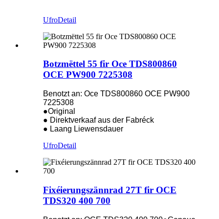
Ufro
Detail
Botzmëttel 55 fir Oce TDS800860
OCE PW900 7225308
Benotzt an: Oce TDS800860 OCE PW900
7225308
●Original
● Direktverkaaf aus der Fabréck
● Laang Liewensdauer
Ufro
Detail
Fixéierungszännrad 27T fir OCE
TDS320 400 700