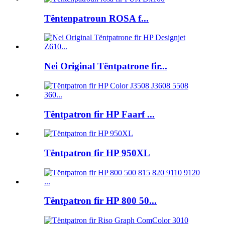
Tëntenpatroun ROSA f...
Nei Original Tëntpatrone fir...
Tëntpatron fir HP Faarf ...
Tëntpatron fir HP 950XL
Tëntpatron fir HP 800 50...