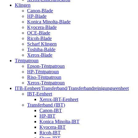
Klingen
Canon-Blade
HP-Blade
Konica Minolta-Blade
Kyocera-Blade
OCE-Blade
Ricoh-Blade
Scharf Klingen
Toshiba-Balde
Xerox-Blade
Tëntpatroun
Epson-Tëntpatroun
HP-Tëntpatroun
Riso-Tëntpatroun
Xerox-Tëntpatroun
ITB-Eenheet/Transferband/Transferbandreinigungseenheet
IBT-Eenheet
Xerox-IBT-Eenheet
Transferband (IBT)
Canon-IBT
HP-IBT
Konica Minolta-IBT
Kyocera-IBT
Ricoh-IBT