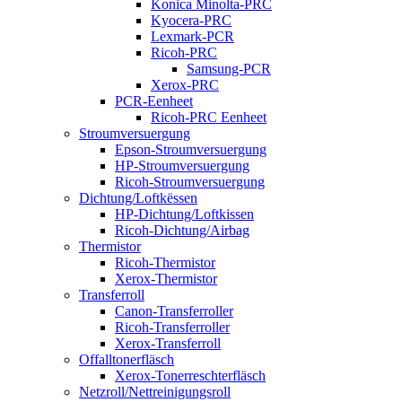
Konica Minolta-PRC
Kyocera-PRC
Lexmark-PCR
Ricoh-PRC
Samsung-PCR
Xerox-PRC
PCR-Eenheet
Ricoh-PRC Eenheet
Stroumversuergung
Epson-Stroumversuergung
HP-Stroumversuergung
Ricoh-Stroumversuergung
Dichtung/Loftkëssen
HP-Dichtung/Loftkissen
Ricoh-Dichtung/Airbag
Thermistor
Ricoh-Thermistor
Xerox-Thermistor
Transferroll
Canon-Transferroller
Ricoh-Transferroller
Xerox-Transferroll
Offalltonerfläsch
Xerox-Tonerreschterfläsch
Netzroll/Nettreinigungsroll