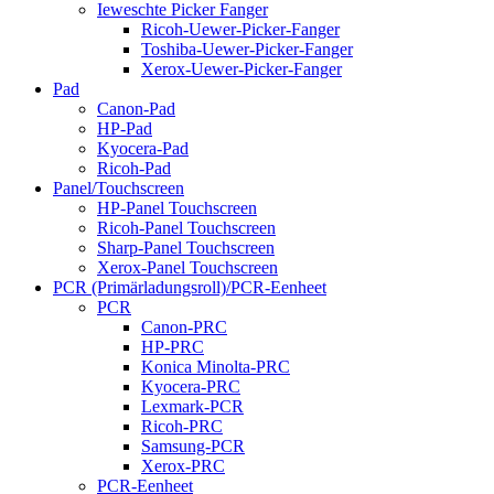
Ieweschte Picker Fanger
Ricoh-Uewer-Picker-Fanger
Toshiba-Uewer-Picker-Fanger
Xerox-Uewer-Picker-Fanger
Pad
Canon-Pad
HP-Pad
Kyocera-Pad
Ricoh-Pad
Panel/Touchscreen
HP-Panel Touchscreen
Ricoh-Panel Touchscreen
Sharp-Panel Touchscreen
Xerox-Panel Touchscreen
PCR (Primärladungsroll)/PCR-Eenheet
PCR
Canon-PRC
HP-PRC
Konica Minolta-PRC
Kyocera-PRC
Lexmark-PCR
Ricoh-PRC
Samsung-PCR
Xerox-PRC
PCR-Eenheet