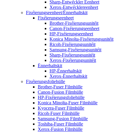
Sharp-Entwéckler Eenheet
Xerox-Entwécklereenheet
Fixéierungseenheet/Ënnerhaltskit
Fixéierungseenheet
Brother-Fixéierungsunitéit
Canon-Fixéierungseenheet
HP-Fixéierungseenheet
Konica Minolta-Fixéierungsunitéit
Ricoh-Fixéierungsunitéit
Samsung-Fixéierungsunitéit
Sharp-Fixéierungsunitéit
Xerox-Fixéierungsunitéit
Ënnerhaltskit
HP-Ënnerhaltskit
Xerox-Ënnerhaltskit
Fixéierungsfoliehülle
Brother-Fuser Filmhülle
Canon-Fusion Filmhülle
HP-Fixéierungsfoliehülle
Konica Minolta-Fuser Filmhülle
Kyocera-Fuser Filmhülle
Ricoh-Fuser Filmhülle
Samsung-Fusion Filmhülle
Toshiba-Fuser Filmhülle
Xerox-Fusion Filmhülle