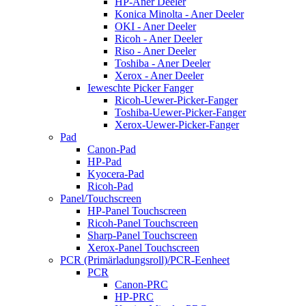
HP-Aner Deeler
Konica Minolta - Aner Deeler
OKI - Aner Deeler
Ricoh - Aner Deeler
Riso - Aner Deeler
Toshiba - Aner Deeler
Xerox - Aner Deeler
Ieweschte Picker Fanger
Ricoh-Uewer-Picker-Fanger
Toshiba-Uewer-Picker-Fanger
Xerox-Uewer-Picker-Fanger
Pad
Canon-Pad
HP-Pad
Kyocera-Pad
Ricoh-Pad
Panel/Touchscreen
HP-Panel Touchscreen
Ricoh-Panel Touchscreen
Sharp-Panel Touchscreen
Xerox-Panel Touchscreen
PCR (Primärladungsroll)/PCR-Eenheet
PCR
Canon-PRC
HP-PRC