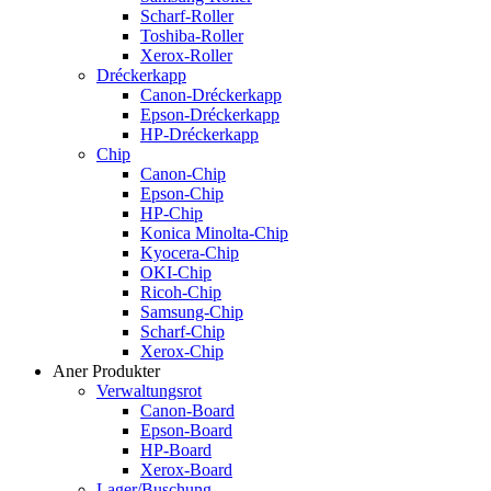
Scharf-Roller
Toshiba-Roller
Xerox-Roller
Dréckerkapp
Canon-Dréckerkapp
Epson-Dréckerkapp
HP-Dréckerkapp
Chip
Canon-Chip
Epson-Chip
HP-Chip
Konica Minolta-Chip
Kyocera-Chip
OKI-Chip
Ricoh-Chip
Samsung-Chip
Scharf-Chip
Xerox-Chip
Aner Produkter
Verwaltungsrot
Canon-Board
Epson-Board
HP-Board
Xerox-Board
Lager/Buschung