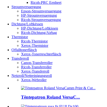
Ricoh-PRC Eenheet
Stroumversuergung
Epson-Stroumversuergung
HP-Stroumversuergung
Ricoh-Stroumversuergung
Dichtung/Loftkëssen
HP-Dichtung/Loftkissen
Ricoh-Dichtung/Airbag
Thermistor
Ricoh-Thermistor
Xerox-Thermistor
Offalltonerfläsch
Xerox-Tonerreschterfläsch
Transferroll
Canon-Transferroller
Ricoh-Transferroller
Xerox-Transferroll
Netzroll/Nettreinigungsroll
Xerox-Webroller
Tëntepatron Roland VersaC...