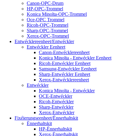
Canon-OPC-Drum
HP-OPC-Trommel
Konica Minolta-OPC-Trommel
Oce-OPC Trommel
Ricoh-OPC-Trommel
Sharp-OPC-Trommel
Xerox-OPC-Trommel
Entwécklereenheet/Entwéckler
Entwéckler Eenheet
Canon-Entwécklereenheet
Konica Minolta - Entwéckler Eenheet
Ricoh-Entwéckler Eenheet
Samsung-Entwéckler Eenheet
Sharp-Entwéckler Eenheet
Xerox-Entwécklereenheet
Entwéckler
Konica Minolta - Entwéckler
OCE-Entwéckler
Ricoh-Entwéckler
Sharp-Entwéckler
Xerox-Entwéckler
Fixéierungseenheet/Ënnerhaltskit
Ënnerhaltskit
HP-Ënnerhaltskit
Xerox-Ënnerhaltskit