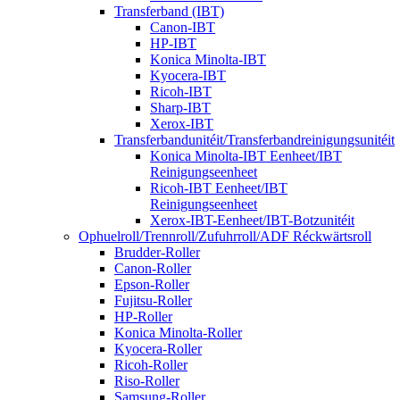
Transferband (IBT)
Canon-IBT
HP-IBT
Konica Minolta-IBT
Kyocera-IBT
Ricoh-IBT
Sharp-IBT
Xerox-IBT
Transferbandunitéit/Transferbandreinigungsunitéit
Konica Minolta-IBT Eenheet/IBT
Reinigungseenheet
Ricoh-IBT Eenheet/IBT
Reinigungseenheet
Xerox-IBT-Eenheet/IBT-Botzunitéit
Ophuelroll/Trennroll/Zufuhrroll/ADF Réckwärtsroll
Brudder-Roller
Canon-Roller
Epson-Roller
Fujitsu-Roller
HP-Roller
Konica Minolta-Roller
Kyocera-Roller
Ricoh-Roller
Riso-Roller
Samsung-Roller