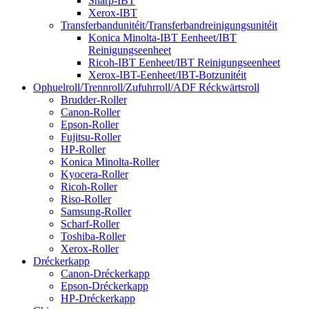
Sharp-IBT
Xerox-IBT
Transferbandunitéit/Transferbandreinigungsunitéit
Konica Minolta-IBT Eenheet/IBT
Reinigungseenheet
Ricoh-IBT Eenheet/IBT Reinigungseenheet
Xerox-IBT-Eenheet/IBT-Botzunitéit
Ophuelroll/Trennroll/Zufuhrroll/ADF Réckwärtsroll
Brudder-Roller
Canon-Roller
Epson-Roller
Fujitsu-Roller
HP-Roller
Konica Minolta-Roller
Kyocera-Roller
Ricoh-Roller
Riso-Roller
Samsung-Roller
Scharf-Roller
Toshiba-Roller
Xerox-Roller
Dréckerkapp
Canon-Dréckerkapp
Epson-Dréckerkapp
HP-Dréckerkapp