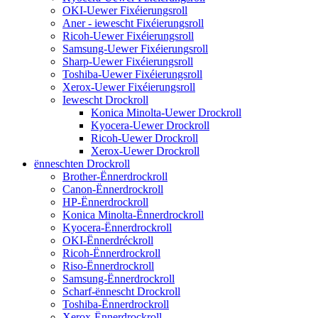
OKI-Uewer Fixéierungsroll
Aner - iewescht Fixéierungsroll
Ricoh-Uewer Fixéierungsroll
Samsung-Uewer Fixéierungsroll
Sharp-Uewer Fixéierungsroll
Toshiba-Uewer Fixéierungsroll
Xerox-Uewer Fixéierungsroll
Iewescht Drockroll
Konica Minolta-Uewer Drockroll
Kyocera-Uewer Drockroll
Ricoh-Uewer Drockroll
Xerox-Uewer Drockroll
ënneschten Drockroll
Brother-Ënnerdrockroll
Canon-Ënnerdrockroll
HP-Ënnerdrockroll
Konica Minolta-Ënnerdrockroll
Kyocera-Ënnerdrockroll
OKI-Ënnerdréckroll
Ricoh-Ënnerdrockroll
Riso-Ënnerdrockroll
Samsung-Ënnerdrockroll
Scharf-ënnescht Drockroll
Toshiba-Ënnerdrockroll
Xerox-Ënnerdrockroll