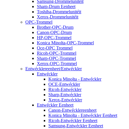
Samsung-Drommelunitéit
Sharp-Drum Eenheet
Toshiba-Drommelunitéit
Xerox-Drommelunitéit
OPC-Trommel
Brother-OPC-Drum
Canon-OPC-Drum
HP-OPC-Trommel
Konica Minolta-OPC-Trommel
Oce-OPC Trommel
Ricoh-OPC-Trommel
Sharp-OPC-Trommel
Xerox-OPC-Trommel
Entwécklereenheet/Entwéckler
Entwéckler
Konica Minolta - Entwéckler
OCE-Entwéckler
Ricoh-Entwéckler
Sharp-Entwéckler
Xerox-Entwéckler
Entwéckler Eenheet
Canon-Entwécklereenheet
Konica Minolta - Entwéckler Eenheet
Ricoh-Entwéckler Eenheet
Samsung-Entwéckler Eenheet