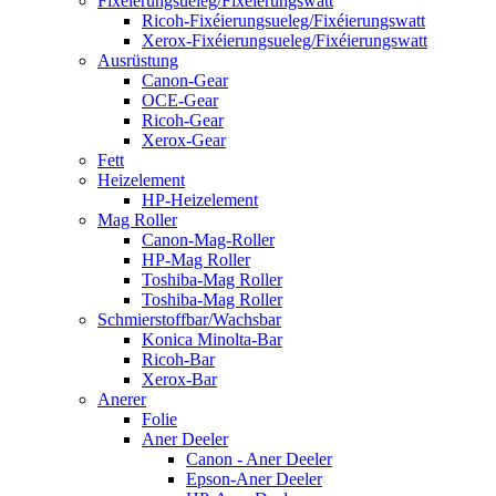
Fixéierungsueleg/Fixéierungswatt
Ricoh-Fixéierungsueleg/Fixéierungswatt
Xerox-Fixéierungsueleg/Fixéierungswatt
Ausrüstung
Canon-Gear
OCE-Gear
Ricoh-Gear
Xerox-Gear
Fett
Heizelement
HP-Heizelement
Mag Roller
Canon-Mag-Roller
HP-Mag Roller
Toshiba-Mag Roller
Toshiba-Mag Roller
Schmierstoffbar/Wachsbar
Konica Minolta-Bar
Ricoh-Bar
Xerox-Bar
Anerer
Folie
Aner Deeler
Canon - Aner Deeler
Epson-Aner Deeler