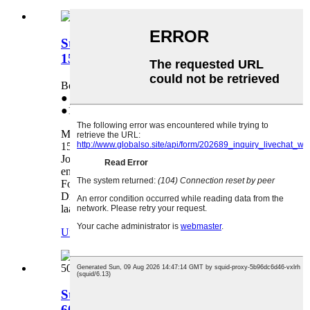
Stroumadapter fir HP 1010 1510
1518-3 22V
Benotzt an: HP 1010 1510 1518-3
● Laang Liewensdauer
●1:1 Ersatz bei Qualitéitsproblemer
Mir liwweren en Netzadapter fir den HP 1010
1510 1518-3. Eis Equipe ass zënter méi wéi 10
Joer am Beräich vun de Büroaccessoiren
engagéiert a war ëmmer ee vun de professionelle
Fournisseuren vun Ersatzdeeler fir Kopierer an
Drécker. Mir freeën eis häerzlech drop, e
laangfristege Partner mat Iech ze ginn!
Ufro
Detail
Stroumversuergung fir Ricoh 5054
6054 4055 5055 6055