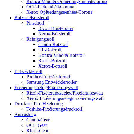
Konica Minolta-Opluedungsunitéit/Corona
OCE-Ladeunitéit/Corona
Xerox-Opluedungseenheet/Corona
Botzroll/Bürsteroll
Pinselroll
Ricoh-Bürsteroller
Xerox-Bürsteroll
Reinigungsroll
Canon-Botzroll
HP-Botzroll
Konica Minolta-Botzroll
Ricoh-Botzroll
Xerox-Botzroll
Entwécklerroll
Brother-Entwécklerroll
Samsung-Entwécklerroller
Fixéierungsueleg/Fixéierungswatt
Ricoh-Fixéierungsueleg/Fixéierungswatt
Xerox-Fixéierungsueleg/Fixéierungswatt
Drockroll fir d'Fixéierung
Toshiba-Fixéierungsdruckroll
Ausrüstung
Canon-Gear
OCE-Gear
Ricoh-Gear