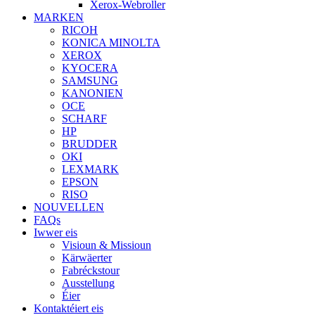
Xerox-Webroller
MARKEN
RICOH
KONICA MINOLTA
XEROX
KYOCERA
SAMSUNG
KANONIEN
OCE
SCHARF
HP
BRUDDER
OKI
LEXMARK
EPSON
RISO
NOUVELLEN
FAQs
Iwwer eis
Visioun & Missioun
Kärwäerter
Fabréckstour
Ausstellung
Éier
Kontaktéiert eis