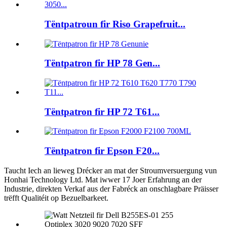
Tëntpatroun fir Riso Grapefruit...
Tëntpatron fir HP 78 Gen...
Tëntpatron fir HP 72 T61...
Tëntpatron fir Epson F20...
Taucht Iech an lieweg Drécker an mat der Stroumversuergung vun
Honhai Technology Ltd. Mat iwwer 17 Joer Erfahrung an der
Industrie, direkten Verkaf aus der Fabréck an onschlagbare Präisser
trëfft Qualitéit op Bezuelbarkeet.