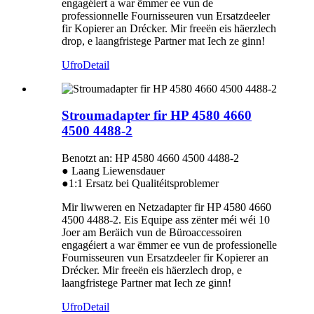
engagéiert a war ëmmer ee vun de
professionnelle Fournisseuren vun Ersatzdeeler
fir Kopierer an Drécker. Mir freeën eis häerzlech
drop, e laangfristege Partner mat Iech ze ginn!
Ufro
Detail
Stroumadapter fir HP 4580 4660
4500 4488-2
Benotzt an: HP 4580 4660 4500 4488-2
● Laang Liewensdauer
●1:1 Ersatz bei Qualitéitsproblemer
Mir liwweren en Netzadapter fir HP 4580 4660
4500 4488-2. Eis Equipe ass zënter méi wéi 10
Joer am Beräich vun de Büroaccessoiren
engagéiert a war ëmmer ee vun de professionelle
Fournisseuren vun Ersatzdeeler fir Kopierer an
Drécker. Mir freeën eis häerzlech drop, e
laangfristege Partner mat Iech ze ginn!
Ufro
Detail