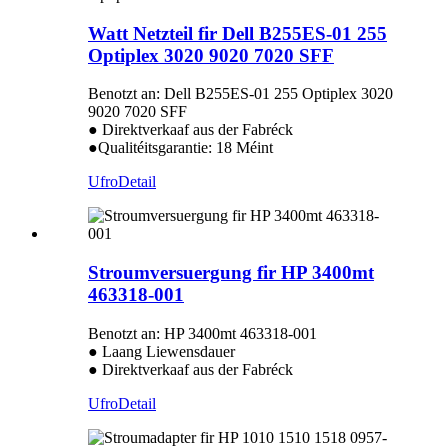
Watt Netzteil fir Dell B255ES-01 255
Optiplex 3020 9020 7020 SFF
Benotzt an: Dell B255ES-01 255 Optiplex 3020
9020 7020 SFF
● Direktverkaaf aus der Fabréck
●Qualitéitsgarantie: 18 Méint
Ufro
Detail
Stroumversuergung fir HP 3400mt
463318-001
Benotzt an: HP 3400mt 463318-001
● Laang Liewensdauer
● Direktverkaaf aus der Fabréck
Ufro
Detail