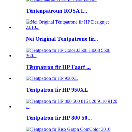
Tëntenpatroun ROSA f...
Nei Original Tëntpatrone fir...
Tëntpatron fir HP Faarf ...
Tëntpatron fir HP 950XL
Tëntpatron fir HP 800 50...