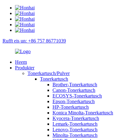
Rufft eis un: +86 757 86771039
Heem
Produkter
Tonerkartusch/Pulver
Tonerkartusch
Brother-Tonerkartusch
Canon-Tonerkartusch
ECOSYS-Tonerkartusch
Epson-Tonerkartusch
HP-Tonerkartusch
Konica Minolta-Tonerkartusch
Kyocera-Tonerkartusch
Lemark-Tonerkartusch
Lenovo-Tonerkartusch
Minolta-Tonerkartusch