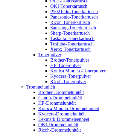
OCE-Tonerkartusch
OKI-Tonerkartusch
P5021cdn-Tonerkartusch
Panasonic-Tonerkartusch
Ricoh-Tonerkartusch
Samsung-Tonerkartusch
Sharp-Tonerkartusch
Taskalfa-Tonerkartusch
Toshiba-Tonerkartusch
Xerox-Tonerkartusch
Tonerpulver
Brother-Tonerpulver
HP-Tonerpulver
Konica Minolta -Tonerpulver
Kyocera-Tonerpulver
Ricoh-Tonerpulver
Trommelunitéit
Brother-Drommelunitéit
Canon-Drommelunitéit
HP-Drommelunitéit
Konica Minolta-Drommelunitéit
Kyocera-Drommelunitéit
Lexmark-Drommeleenheet
OKI-Drommelunitéit
Ricoh-Drommelunitéit