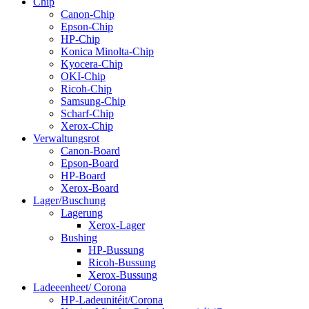
Chip
Canon-Chip
Epson-Chip
HP-Chip
Konica Minolta-Chip
Kyocera-Chip
OKI-Chip
Ricoh-Chip
Samsung-Chip
Scharf-Chip
Xerox-Chip
Verwaltungsrot
Canon-Board
Epson-Board
HP-Board
Xerox-Board
Lager/Buschung
Lagerung
Xerox-Lager
Bushing
HP-Bussung
Ricoh-Bussung
Xerox-Bussung
Ladeeenheet/ Corona
HP-Ladeunitéit/Corona