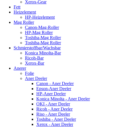
Xerox-Gear
Fett
Heizelement
HP-Heizelement
Mag Roller
Canon-Mag-Roller
HP-Mag Roller
Toshiba-Mag Roller
Toshiba-Mag Roller
Schmierstoffbar/Wachsbar
Konica Minolta-Bar
Ricoh-Bar
Xerox-Bar
Anerer
Folie
Aner Deeler
Canon - Aner Deeler
Epson-Aner Deeler
HP-Aner Deeler
Konica Minolta - Aner Deeler
OKI - Aner Deeler
Ricoh - Aner Deeler
Riso - Aner Deeler
Toshiba - Aner Deeler
Xerox - Aner Deeler