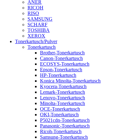
ANER
RICOH
RISO
SAMSUNG
SCHARF
TOSHIBA
XEROX
Tonerkartusch/Pulver
Tonerkartusch
Brother-Tonerkartusch
Canon-Tonerkartusch
ECOSYS-Tonerkartusch
Epson-Tonerkartusch
HP-Tonerkartusch
Konica Minolta-Tonerkartusch
Kyocera-Tonerkartusch
Lemark-Tonerkartusch
Lenovo-Tonerkartusch
Minolta-Tonerkartusch
OCE-Tonerkartusch
OKI-Tonerkartusch
P5021cdn-Tonerkartusch
Panasonic-Tonerkartusch
Ricoh-Tonerkartusch
Samsung-Tonerkartusch