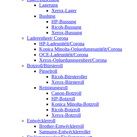
Lagerung
Xerox-Lager
Bushing
HP-Bussung
Ricoh-Bussung
Xerox-Bussung
Ladeeenheet/ Corona
HP-Ladeunitéit/Corona
Konica Minolta-Opluedungsunitéit/Corona
OCE-Ladeunitéit/Corona
Xerox-Opluedungseenheet/Corona
Botzroll/Bürsteroll
Pinselroll
Ricoh-Bürsteroller
Xerox-Bürsteroll
Reinigungsroll
Canon-Botzroll
HP-Botzroll
Konica Minolta-Botzroll
Ricoh-Botzroll
Xerox-Botzroll
Entwécklerroll
Brother-Entwécklerroll
Samsung-Entwécklerroller