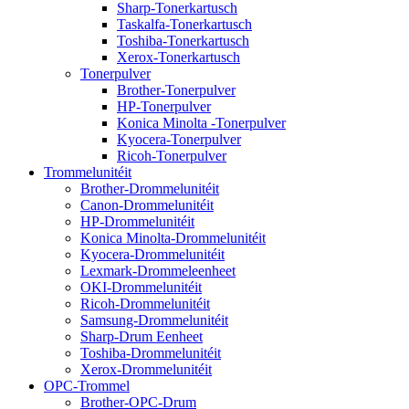
Sharp-Tonerkartusch
Taskalfa-Tonerkartusch
Toshiba-Tonerkartusch
Xerox-Tonerkartusch
Tonerpulver
Brother-Tonerpulver
HP-Tonerpulver
Konica Minolta -Tonerpulver
Kyocera-Tonerpulver
Ricoh-Tonerpulver
Trommelunitéit
Brother-Drommelunitéit
Canon-Drommelunitéit
HP-Drommelunitéit
Konica Minolta-Drommelunitéit
Kyocera-Drommelunitéit
Lexmark-Drommeleenheet
OKI-Drommelunitéit
Ricoh-Drommelunitéit
Samsung-Drommelunitéit
Sharp-Drum Eenheet
Toshiba-Drommelunitéit
Xerox-Drommelunitéit
OPC-Trommel
Brother-OPC-Drum