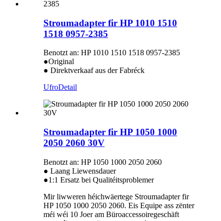
Stroumadapter fir HP 1010 1510
1518 0957-2385
Benotzt an: HP 1010 1510 1518 0957-2385
●Original
● Direktverkaaf aus der Fabréck
Ufro
Detail
Stroumadapter fir HP 1050 1000
2050 2060 30V
Benotzt an: HP 1050 1000 2050 2060
● Laang Liewensdauer
●1:1 Ersatz bei Qualitéitsproblemer
Mir liwweren héichwäertege Stroumadapter fir
HP 1050 1000 2050 2060. Eis Equipe ass zënter
méi wéi 10 Joer am Büroaccessoiregeschäft