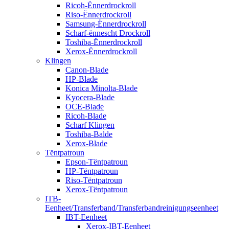
Ricoh-Ënnerdrockroll
Riso-Ënnerdrockroll
Samsung-Ënnerdrockroll
Scharf-ënnescht Drockroll
Toshiba-Ënnerdrockroll
Xerox-Ënnerdrockroll
Klingen
Canon-Blade
HP-Blade
Konica Minolta-Blade
Kyocera-Blade
OCE-Blade
Ricoh-Blade
Scharf Klingen
Toshiba-Balde
Xerox-Blade
Tëntpatroun
Epson-Tëntpatroun
HP-Tëntpatroun
Riso-Tëntpatroun
Xerox-Tëntpatroun
ITB-
Eenheet/Transferband/Transferbandreinigungseenheet
IBT-Eenheet
Xerox-IBT-Eenheet