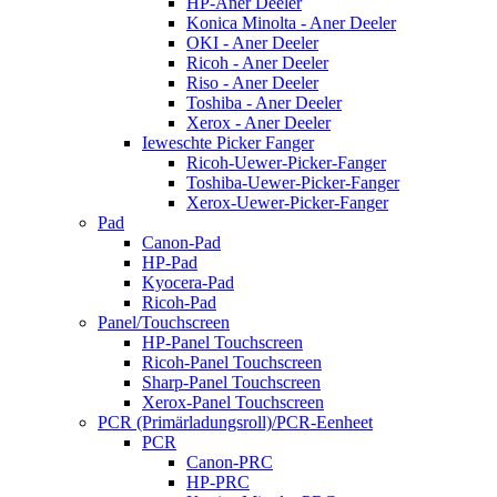
HP-Aner Deeler
Konica Minolta - Aner Deeler
OKI - Aner Deeler
Ricoh - Aner Deeler
Riso - Aner Deeler
Toshiba - Aner Deeler
Xerox - Aner Deeler
Ieweschte Picker Fanger
Ricoh-Uewer-Picker-Fanger
Toshiba-Uewer-Picker-Fanger
Xerox-Uewer-Picker-Fanger
Pad
Canon-Pad
HP-Pad
Kyocera-Pad
Ricoh-Pad
Panel/Touchscreen
HP-Panel Touchscreen
Ricoh-Panel Touchscreen
Sharp-Panel Touchscreen
Xerox-Panel Touchscreen
PCR (Primärladungsroll)/PCR-Eenheet
PCR
Canon-PRC
HP-PRC