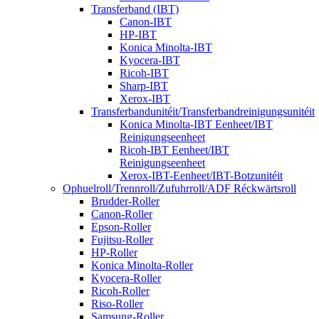
Transferband (IBT)
Canon-IBT
HP-IBT
Konica Minolta-IBT
Kyocera-IBT
Ricoh-IBT
Sharp-IBT
Xerox-IBT
Transferbandunitéit/Transferbandreinigungsunitéit
Konica Minolta-IBT Eenheet/IBT
Reinigungseenheet
Ricoh-IBT Eenheet/IBT
Reinigungseenheet
Xerox-IBT-Eenheet/IBT-Botzunitéit
Ophuelroll/Trennroll/Zufuhrroll/ADF Réckwärtsroll
Brudder-Roller
Canon-Roller
Epson-Roller
Fujitsu-Roller
HP-Roller
Konica Minolta-Roller
Kyocera-Roller
Ricoh-Roller
Riso-Roller
Samsung-Roller