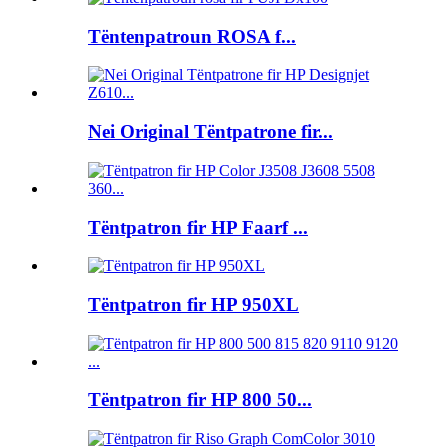
Tëntenpatroun ROSA f...
Nei Original Tëntpatrone fir...
Tëntpatron fir HP Faarf ...
Tëntpatron fir HP 950XL
Tëntpatron fir HP 800 50...