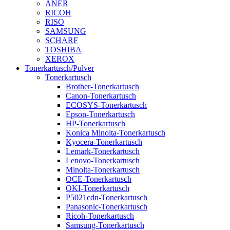
ANER
RICOH
RISO
SAMSUNG
SCHARF
TOSHIBA
XEROX
Tonerkartusch/Pulver
Tonerkartusch
Brother-Tonerkartusch
Canon-Tonerkartusch
ECOSYS-Tonerkartusch
Epson-Tonerkartusch
HP-Tonerkartusch
Konica Minolta-Tonerkartusch
Kyocera-Tonerkartusch
Lemark-Tonerkartusch
Lenovo-Tonerkartusch
Minolta-Tonerkartusch
OCE-Tonerkartusch
OKI-Tonerkartusch
P5021cdn-Tonerkartusch
Panasonic-Tonerkartusch
Ricoh-Tonerkartusch
Samsung-Tonerkartusch