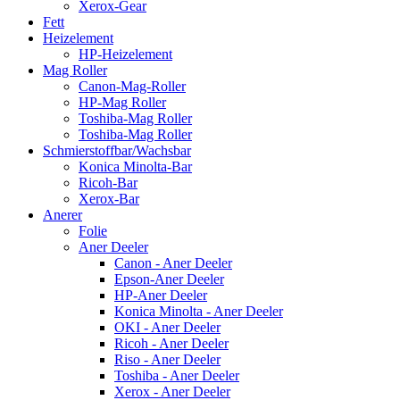
Xerox-Gear
Fett
Heizelement
HP-Heizelement
Mag Roller
Canon-Mag-Roller
HP-Mag Roller
Toshiba-Mag Roller
Toshiba-Mag Roller
Schmierstoffbar/Wachsbar
Konica Minolta-Bar
Ricoh-Bar
Xerox-Bar
Anerer
Folie
Aner Deeler
Canon - Aner Deeler
Epson-Aner Deeler
HP-Aner Deeler
Konica Minolta - Aner Deeler
OKI - Aner Deeler
Ricoh - Aner Deeler
Riso - Aner Deeler
Toshiba - Aner Deeler
Xerox - Aner Deeler