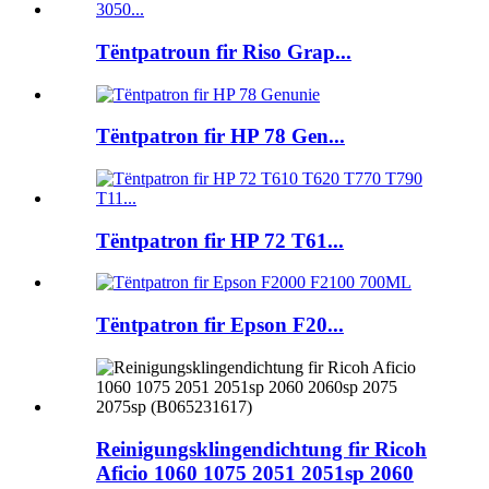
Tëntpatroun fir Riso Grap...
Tëntpatron fir HP 78 Gen...
Tëntpatron fir HP 72 T61...
Tëntpatron fir Epson F20...
Reinigungsklingendichtung fir Ricoh
Aficio 1060 1075 2051 2051sp 2060