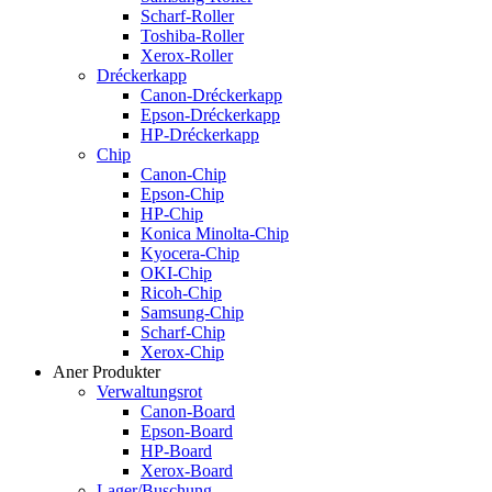
Scharf-Roller
Toshiba-Roller
Xerox-Roller
Dréckerkapp
Canon-Dréckerkapp
Epson-Dréckerkapp
HP-Dréckerkapp
Chip
Canon-Chip
Epson-Chip
HP-Chip
Konica Minolta-Chip
Kyocera-Chip
OKI-Chip
Ricoh-Chip
Samsung-Chip
Scharf-Chip
Xerox-Chip
Aner Produkter
Verwaltungsrot
Canon-Board
Epson-Board
HP-Board
Xerox-Board
Lager/Buschung