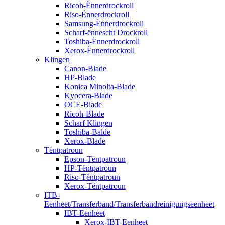
Ricoh-Ënnerdrockroll
Riso-Ënnerdrockroll
Samsung-Ënnerdrockroll
Scharf-ënnescht Drockroll
Toshiba-Ënnerdrockroll
Xerox-Ënnerdrockroll
Klingen
Canon-Blade
HP-Blade
Konica Minolta-Blade
Kyocera-Blade
OCE-Blade
Ricoh-Blade
Scharf Klingen
Toshiba-Balde
Xerox-Blade
Tëntpatroun
Epson-Tëntpatroun
HP-Tëntpatroun
Riso-Tëntpatroun
Xerox-Tëntpatroun
ITB-
Eenheet/Transferband/Transferbandreinigungseenheet
IBT-Eenheet
Xerox-IBT-Eenheet