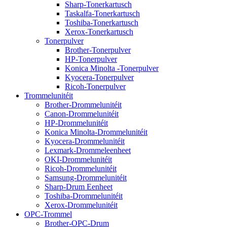
Sharp-Tonerkartusch
Taskalfa-Tonerkartusch
Toshiba-Tonerkartusch
Xerox-Tonerkartusch
Tonerpulver
Brother-Tonerpulver
HP-Tonerpulver
Konica Minolta -Tonerpulver
Kyocera-Tonerpulver
Ricoh-Tonerpulver
Trommelunitéit
Brother-Drommelunitéit
Canon-Drommelunitéit
HP-Drommelunitéit
Konica Minolta-Drommelunitéit
Kyocera-Drommelunitéit
Lexmark-Drommeleenheet
OKI-Drommelunitéit
Ricoh-Drommelunitéit
Samsung-Drommelunitéit
Sharp-Drum Eenheet
Toshiba-Drommelunitéit
Xerox-Drommelunitéit
OPC-Trommel
Brother-OPC-Drum