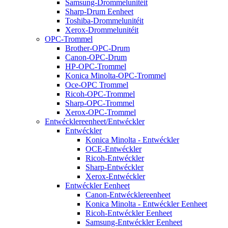
Samsung-Drommelunitéit
Sharp-Drum Eenheet
Toshiba-Drommelunitéit
Xerox-Drommelunitéit
OPC-Trommel
Brother-OPC-Drum
Canon-OPC-Drum
HP-OPC-Trommel
Konica Minolta-OPC-Trommel
Oce-OPC Trommel
Ricoh-OPC-Trommel
Sharp-OPC-Trommel
Xerox-OPC-Trommel
Entwécklereenheet/Entwéckler
Entwéckler
Konica Minolta - Entwéckler
OCE-Entwéckler
Ricoh-Entwéckler
Sharp-Entwéckler
Xerox-Entwéckler
Entwéckler Eenheet
Canon-Entwécklereenheet
Konica Minolta - Entwéckler Eenheet
Ricoh-Entwéckler Eenheet
Samsung-Entwéckler Eenheet