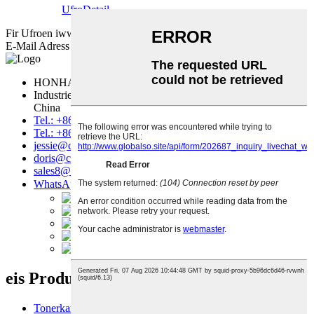
Ufro
Detail
Fir Ufroen iwwer eis Produkter oder Präislëscht, loosst eis w.e.g. Är
E-Mail Adress a mir mellen eis bannent 8 Stonnen.
Ufro
HONHAI TECHNOLOGY LIMITED
Industriezon, Nanhai, Foshan City, Guangdong Provënz,
China
Tel.: +86 757 86771039
Tel.: +86 14739630203
jessie@copierconsumables.com
doris@copierconsumables.com
sales8@copierconsumables.com
WhatsApp：8614739630203
eis Produkter
Tonerkartusch