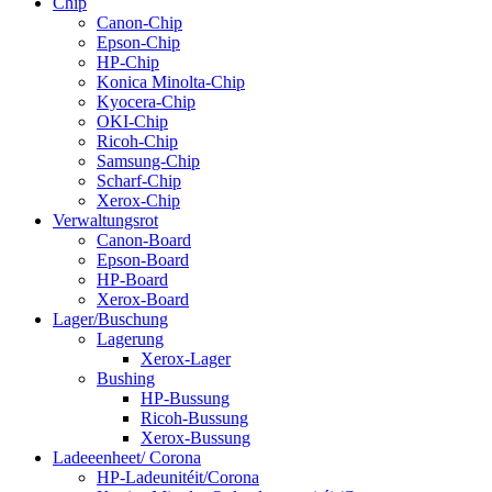
Chip
Canon-Chip
Epson-Chip
HP-Chip
Konica Minolta-Chip
Kyocera-Chip
OKI-Chip
Ricoh-Chip
Samsung-Chip
Scharf-Chip
Xerox-Chip
Verwaltungsrot
Canon-Board
Epson-Board
HP-Board
Xerox-Board
Lager/Buschung
Lagerung
Xerox-Lager
Bushing
HP-Bussung
Ricoh-Bussung
Xerox-Bussung
Ladeeenheet/ Corona
HP-Ladeunitéit/Corona