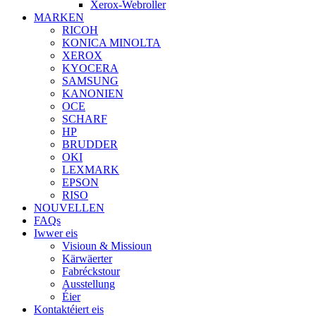
Xerox-Webroller
MARKEN
RICOH
KONICA MINOLTA
XEROX
KYOCERA
SAMSUNG
KANONIEN
OCE
SCHARF
HP
BRUDDER
OKI
LEXMARK
EPSON
RISO
NOUVELLEN
FAQs
Iwwer eis
Visioun & Missioun
Kärwäerter
Fabréckstour
Ausstellung
Éier
Kontaktéiert eis