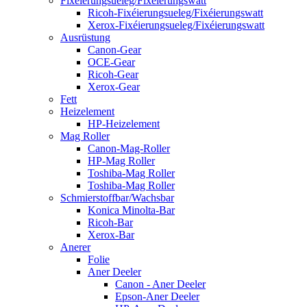
Fixéierungsueleg/Fixéierungswatt
Ricoh-Fixéierungsueleg/Fixéierungswatt
Xerox-Fixéierungsueleg/Fixéierungswatt
Ausrüstung
Canon-Gear
OCE-Gear
Ricoh-Gear
Xerox-Gear
Fett
Heizelement
HP-Heizelement
Mag Roller
Canon-Mag-Roller
HP-Mag Roller
Toshiba-Mag Roller
Toshiba-Mag Roller
Schmierstoffbar/Wachsbar
Konica Minolta-Bar
Ricoh-Bar
Xerox-Bar
Anerer
Folie
Aner Deeler
Canon - Aner Deeler
Epson-Aner Deeler