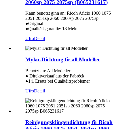
2060sp 2075 2075sp (B065231617)
Kann benotzt ginn an: Ricoh Aficio 1060 1075
2051 2051sp 2060 2060sp 2075 2075sp
●Original
●Qualitéitsgarantie: 18 Méint
Ufro
Detail
Mylar-Dichtung fir all Modeller
Benotzt an: All Modeller
● Direktverkaaf aus der Fabréck
●1:1 Ersatz bei Qualitéitsproblemer
Ufro
Detail
Reinigungsklingendichtung fir Ricoh
Aficio 1060 1075 2051 2051sp 2060