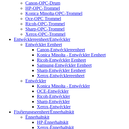
Canon-OPC-Drum
HP-OPC-Trommel
Konica Minolta-OPC-Trommel
Oce-OPC Trommel
Ricoh-OPC-Trommel
Sharp-OPC-Trommel
Xerox-OPC-Trommel
Entwécklereenheet/Entwéckler
Entwéckler Eenheet
Canon-Entwécklereenheet
Konica Minolta - Entwéckler Eenheet
Ricoh-Entwéckler Eenheet
Samsung-Entwéckler Eenheet
Sharp-Entwéckler Eenheet
Xerox-Entwécklereenheet
Entwéckler
Konica Minolta - Entwéckler
OCE-Entwéckler
Ricoh-Entwéckler
Sharp-Entwéckler
Xerox-Entwéckler
Fixéierungseenheet/Ënnerhaltskit
Ënnerhaltskit
HP-Ënnerhaltskit
Xerox-Ënnerhaltskit