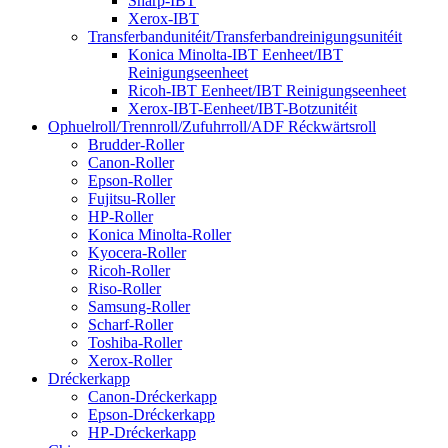
Sharp-IBT
Xerox-IBT
Transferbandunitéit/Transferbandreinigungsunitéit
Konica Minolta-IBT Eenheet/IBT
Reinigungseenheet
Ricoh-IBT Eenheet/IBT Reinigungseenheet
Xerox-IBT-Eenheet/IBT-Botzunitéit
Ophuelroll/Trennroll/Zufuhrroll/ADF Réckwärtsroll
Brudder-Roller
Canon-Roller
Epson-Roller
Fujitsu-Roller
HP-Roller
Konica Minolta-Roller
Kyocera-Roller
Ricoh-Roller
Riso-Roller
Samsung-Roller
Scharf-Roller
Toshiba-Roller
Xerox-Roller
Dréckerkapp
Canon-Dréckerkapp
Epson-Dréckerkapp
HP-Dréckerkapp