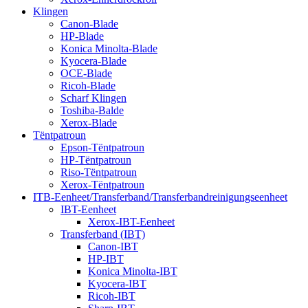
Klingen
Canon-Blade
HP-Blade
Konica Minolta-Blade
Kyocera-Blade
OCE-Blade
Ricoh-Blade
Scharf Klingen
Toshiba-Balde
Xerox-Blade
Tëntpatroun
Epson-Tëntpatroun
HP-Tëntpatroun
Riso-Tëntpatroun
Xerox-Tëntpatroun
ITB-Eenheet/Transferband/Transferbandreinigungseenheet
IBT-Eenheet
Xerox-IBT-Eenheet
Transferband (IBT)
Canon-IBT
HP-IBT
Konica Minolta-IBT
Kyocera-IBT
Ricoh-IBT