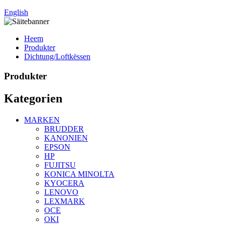
English
Heem
Produkter
Dichtung/Loftkëssen
Produkter
Kategorien
MARKEN
BRUDDER
KANONIEN
EPSON
HP
FUJITSU
KONICA MINOLTA
KYOCERA
LENOVO
LEXMARK
OCE
OKI