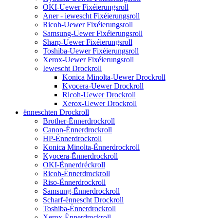
OKI-Uewer Fixéierungsroll
Aner - iewescht Fixéierungsroll
Ricoh-Uewer Fixéierungsroll
Samsung-Uewer Fixéierungsroll
Sharp-Uewer Fixéierungsroll
Toshiba-Uewer Fixéierungsroll
Xerox-Uewer Fixéierungsroll
Iewescht Drockroll
Konica Minolta-Uewer Drockroll
Kyocera-Uewer Drockroll
Ricoh-Uewer Drockroll
Xerox-Uewer Drockroll
ënneschten Drockroll
Brother-Ënnerdrockroll
Canon-Ënnerdrockroll
HP-Ënnerdrockroll
Konica Minolta-Ënnerdrockroll
Kyocera-Ënnerdrockroll
OKI-Ënnerdréckroll
Ricoh-Ënnerdrockroll
Riso-Ënnerdrockroll
Samsung-Ënnerdrockroll
Scharf-ënnescht Drockroll
Toshiba-Ënnerdrockroll
Xerox-Ënnerdrockroll