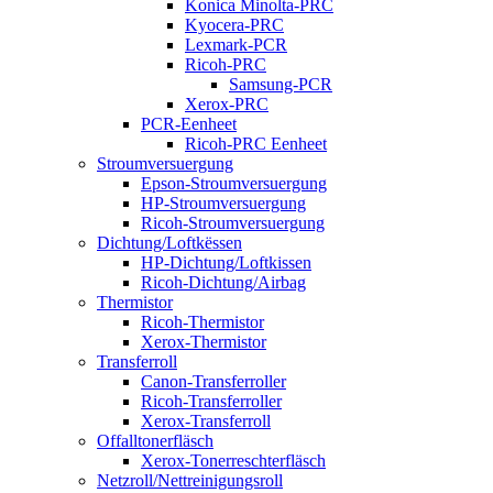
Konica Minolta-PRC
Kyocera-PRC
Lexmark-PCR
Ricoh-PRC
Samsung-PCR
Xerox-PRC
PCR-Eenheet
Ricoh-PRC Eenheet
Stroumversuergung
Epson-Stroumversuergung
HP-Stroumversuergung
Ricoh-Stroumversuergung
Dichtung/Loftkëssen
HP-Dichtung/Loftkissen
Ricoh-Dichtung/Airbag
Thermistor
Ricoh-Thermistor
Xerox-Thermistor
Transferroll
Canon-Transferroller
Ricoh-Transferroller
Xerox-Transferroll
Offalltonerfläsch
Xerox-Tonerreschterfläsch
Netzroll/Nettreinigungsroll