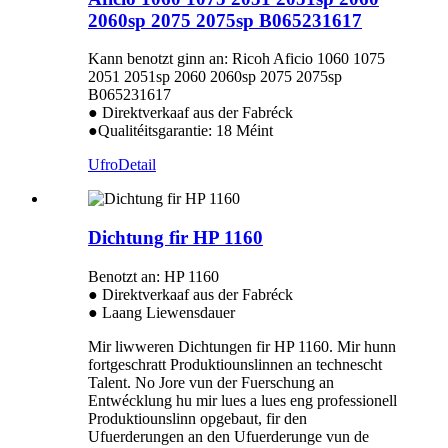
2060sp 2075 2075sp B065231617
Kann benotzt ginn an: Ricoh Aficio 1060 1075
2051 2051sp 2060 2060sp 2075 2075sp
B065231617
● Direktverkaaf aus der Fabréck
●Qualitéitsgarantie: 18 Méint
Ufro
Detail
Dichtung fir HP 1160
Benotzt an: HP 1160
● Direktverkaaf aus der Fabréck
● Laang Liewensdauer
Mir liwweren Dichtungen fir HP 1160. Mir hunn
fortgeschratt Produktiounslinnen an technescht
Talent. No Jore vun der Fuerschung an
Entwécklung hu mir lues a lues eng professionell
Produktiounslinn opgebaut, fir den
Ufuerderungen an den Ufuerderunge vun de