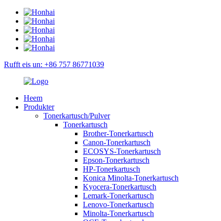
Rufft eis un: +86 757 86771039
Heem
Produkter
Tonerkartusch/Pulver
Tonerkartusch
Brother-Tonerkartusch
Canon-Tonerkartusch
ECOSYS-Tonerkartusch
Epson-Tonerkartusch
HP-Tonerkartusch
Konica Minolta-Tonerkartusch
Kyocera-Tonerkartusch
Lemark-Tonerkartusch
Lenovo-Tonerkartusch
Minolta-Tonerkartusch