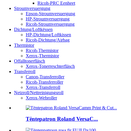
Ricoh-PRC Eenheet
Stroumversuergung
Epson-Stroumversuergung
HP-Stroumversuergung
Ricoh-Stroumversuergung
Dichtung/Loftkëssen
HP-Dichtung/Loftkissen
Ricoh-Dichtung/Airbag
Thermistor
Ricoh-Thermistor
Xerox-Thermistor
Offalltonerfläsch
Xerox-Tonerreschterfläsch
Transferroll
Canon-Transferroller
Ricoh-Transferroller
Xerox-Transferroll
Netzroll/Nettreinigungsroll
Xerox-Webroller
Tëntepatron Roland VersaC...