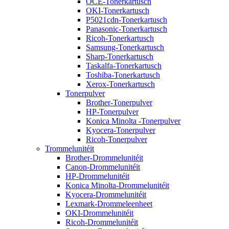
OCE-Tonerkartusch
OKI-Tonerkartusch
P5021cdn-Tonerkartusch
Panasonic-Tonerkartusch
Ricoh-Tonerkartusch
Samsung-Tonerkartusch
Sharp-Tonerkartusch
Taskalfa-Tonerkartusch
Toshiba-Tonerkartusch
Xerox-Tonerkartusch
Tonerpulver
Brother-Tonerpulver
HP-Tonerpulver
Konica Minolta -Tonerpulver
Kyocera-Tonerpulver
Ricoh-Tonerpulver
Trommelunitéit
Brother-Drommelunitéit
Canon-Drommelunitéit
HP-Drommelunitéit
Konica Minolta-Drommelunitéit
Kyocera-Drommelunitéit
Lexmark-Drommeleenheet
OKI-Drommelunitéit
Ricoh-Drommelunitéit