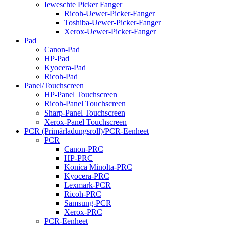
Ieweschte Picker Fanger
Ricoh-Uewer-Picker-Fanger
Toshiba-Uewer-Picker-Fanger
Xerox-Uewer-Picker-Fanger
Pad
Canon-Pad
HP-Pad
Kyocera-Pad
Ricoh-Pad
Panel/Touchscreen
HP-Panel Touchscreen
Ricoh-Panel Touchscreen
Sharp-Panel Touchscreen
Xerox-Panel Touchscreen
PCR (Primärladungsroll)/PCR-Eenheet
PCR
Canon-PRC
HP-PRC
Konica Minolta-PRC
Kyocera-PRC
Lexmark-PCR
Ricoh-PRC
Samsung-PCR
Xerox-PRC
PCR-Eenheet