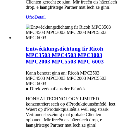
Clienten gerecht ze ginn. Mir freeën eis häerzlech
drop, e laangfristege Partner mat Iech ze ginn!
Ufro
Detail
Entwécklungsdichtung fir Ricoh
MPC3503 MPC4503 MPC3003
MPC2003 MPC5503 MPC 6003
Kann benotzt ginn an: Ricoh MPC3503
MPC4503 MPC3003 MPC2003 MPC5503
MPC 6003
● Direktverkaaf aus der Fabréck
HONHAI TECHNOLOGY LIMITED
konzentréiert sech op d'Produktiounsëmfeld, leet
Wäert op d'Produktqualitéit a wëll eng staark
Vertrauensbezéiung mat globale Clienten
opbauen. Mir freeën eis häerzlech drop, e
laangfristege Partner mat Iech ze ginn!