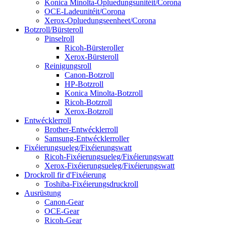
Konica Minolta-Opluedungsunitéit/Corona
OCE-Ladeunitéit/Corona
Xerox-Opluedungseenheet/Corona
Botzroll/Bürsteroll
Pinselroll
Ricoh-Bürsteroller
Xerox-Bürsteroll
Reinigungsroll
Canon-Botzroll
HP-Botzroll
Konica Minolta-Botzroll
Ricoh-Botzroll
Xerox-Botzroll
Entwécklerroll
Brother-Entwécklerroll
Samsung-Entwécklerroller
Fixéierungsueleg/Fixéierungswatt
Ricoh-Fixéierungsueleg/Fixéierungswatt
Xerox-Fixéierungsueleg/Fixéierungswatt
Drockroll fir d'Fixéierung
Toshiba-Fixéierungsdruckroll
Ausrüstung
Canon-Gear
OCE-Gear
Ricoh-Gear