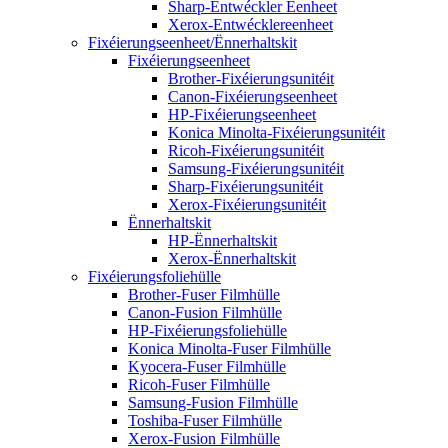
Sharp-Entwéckler Eenheet
Xerox-Entwécklereenheet
Fixéierungseenheet/Ënnerhaltskit
Fixéierungseenheet
Brother-Fixéierungsunitéit
Canon-Fixéierungseenheet
HP-Fixéierungseenheet
Konica Minolta-Fixéierungsunitéit
Ricoh-Fixéierungsunitéit
Samsung-Fixéierungsunitéit
Sharp-Fixéierungsunitéit
Xerox-Fixéierungsunitéit
Ënnerhaltskit
HP-Ënnerhaltskit
Xerox-Ënnerhaltskit
Fixéierungsfoliehülle
Brother-Fuser Filmhülle
Canon-Fusion Filmhülle
HP-Fixéierungsfoliehülle
Konica Minolta-Fuser Filmhülle
Kyocera-Fuser Filmhülle
Ricoh-Fuser Filmhülle
Samsung-Fusion Filmhülle
Toshiba-Fuser Filmhülle
Xerox-Fusion Filmhülle