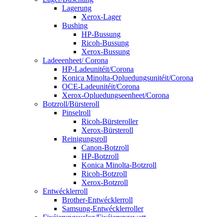
Lagerung
Xerox-Lager
Bushing
HP-Bussung
Ricoh-Bussung
Xerox-Bussung
Ladeeenheet/ Corona
HP-Ladeunitéit/Corona
Konica Minolta-Opluedungsunitéit/Corona
OCE-Ladeunitéit/Corona
Xerox-Opluedungseenheet/Corona
Botzroll/Bürsteroll
Pinselroll
Ricoh-Bürsteroller
Xerox-Bürsteroll
Reinigungsroll
Canon-Botzroll
HP-Botzroll
Konica Minolta-Botzroll
Ricoh-Botzroll
Xerox-Botzroll
Entwécklerroll
Brother-Entwécklerroll
Samsung-Entwécklerroller