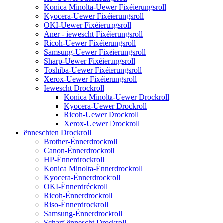
Konica Minolta-Uewer Fixéierungsroll
Kyocera-Uewer Fixéierungsroll
OKI-Uewer Fixéierungsroll
Aner - iewescht Fixéierungsroll
Ricoh-Uewer Fixéierungsroll
Samsung-Uewer Fixéierungsroll
Sharp-Uewer Fixéierungsroll
Toshiba-Uewer Fixéierungsroll
Xerox-Uewer Fixéierungsroll
Iewescht Drockroll
Konica Minolta-Uewer Drockroll
Kyocera-Uewer Drockroll
Ricoh-Uewer Drockroll
Xerox-Uewer Drockroll
ënneschten Drockroll
Brother-Ënnerdrockroll
Canon-Ënnerdrockroll
HP-Ënnerdrockroll
Konica Minolta-Ënnerdrockroll
Kyocera-Ënnerdrockroll
OKI-Ënnerdréckroll
Ricoh-Ënnerdrockroll
Riso-Ënnerdrockroll
Samsung-Ënnerdrockroll
Scharf-ënnescht Drockroll