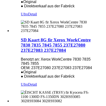
●Original
● Direktverkaaf aus der Fabréck
Ufro
Detail
SD Kaart 8G fir Xerox WorkCentre
7830 7835 7845 7855 237E27080
237E27083 237E27084
Benotzt an: Xerox WorkCentre 7830 7835
7845 7855
OEM: 237E27080 237E27083 237E27084
●Original
● Direktverkaaf aus der Fabréck
Ufro
Detail