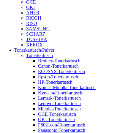
OCE
OKI
ANER
RICOH
RISO
SAMSUNG
SCHARF
TOSHIBA
XEROX
Tonerkartusch/Pulver
Tonerkartusch
Brother-Tonerkartusch
Canon-Tonerkartusch
ECOSYS-Tonerkartusch
Epson-Tonerkartusch
HP-Tonerkartusch
Konica Minolta-Tonerkartusch
Kyocera-Tonerkartusch
Lemark-Tonerkartusch
Lenovo-Tonerkartusch
Minolta-Tonerkartusch
OCE-Tonerkartusch
OKI-Tonerkartusch
P5021cdn-Tonerkartusch
Panasonic-Tonerkartusch