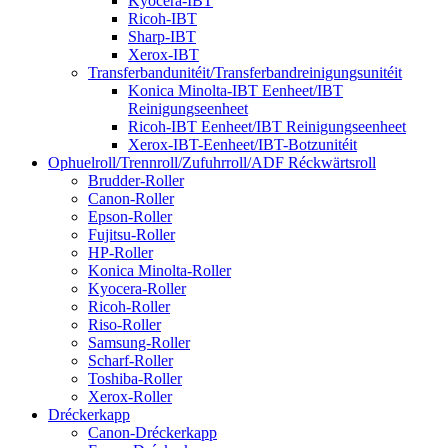
Kyocera-IBT
Ricoh-IBT
Sharp-IBT
Xerox-IBT
Transferbandunitéit/Transferbandreinigungsunitéit
Konica Minolta-IBT Eenheet/IBT
Reinigungseenheet
Ricoh-IBT Eenheet/IBT Reinigungseenheet
Xerox-IBT-Eenheet/IBT-Botzunitéit
Ophuelroll/Trennroll/Zufuhrroll/ADF Réckwärtsroll
Brudder-Roller
Canon-Roller
Epson-Roller
Fujitsu-Roller
HP-Roller
Konica Minolta-Roller
Kyocera-Roller
Ricoh-Roller
Riso-Roller
Samsung-Roller
Scharf-Roller
Toshiba-Roller
Xerox-Roller
Dréckerkapp
Canon-Dréckerkapp