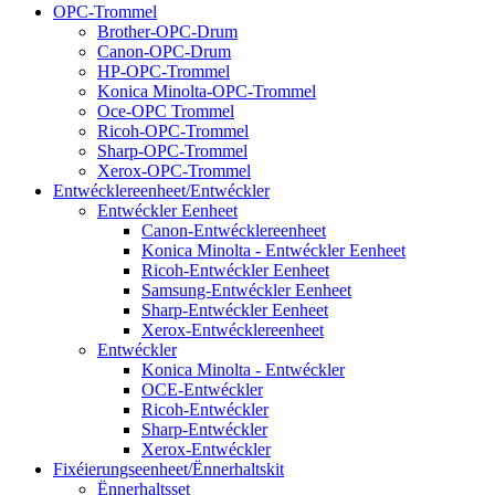
OPC-Trommel
Brother-OPC-Drum
Canon-OPC-Drum
HP-OPC-Trommel
Konica Minolta-OPC-Trommel
Oce-OPC Trommel
Ricoh-OPC-Trommel
Sharp-OPC-Trommel
Xerox-OPC-Trommel
Entwécklereenheet/Entwéckler
Entwéckler Eenheet
Canon-Entwécklereenheet
Konica Minolta - Entwéckler Eenheet
Ricoh-Entwéckler Eenheet
Samsung-Entwéckler Eenheet
Sharp-Entwéckler Eenheet
Xerox-Entwécklereenheet
Entwéckler
Konica Minolta - Entwéckler
OCE-Entwéckler
Ricoh-Entwéckler
Sharp-Entwéckler
Xerox-Entwéckler
Fixéierungseenheet/Ënnerhaltskit
Ënnerhaltsset