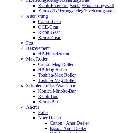
Fixéierungsueleg/Fixéierungswatt
Ricoh-Fixéierungsueleg/Fixéierungswatt
Xerox-Fixéierungsueleg/Fixéierungswatt
Ausrüstung
Canon-Gear
OCE-Gear
Ricoh-Gear
Xerox-Gear
Fett
Heizelement
HP-Heizelement
Mag Roller
Canon-Mag-Roller
HP-Mag Roller
Toshiba-Mag Roller
Toshiba-Mag Roller
Schmierstoffbar/Wachsbar
Konica Minolta-Bar
Ricoh-Bar
Xerox-Bar
Anerer
Folie
Aner Deeler
Canon - Aner Deeler
Epson-Aner Deeler