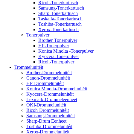
Ricoh-Tonerkartusch
Samsung-Tonerkartusch
Sharp-Tonerkartusch
Taskalfa-Tonerkartusch
Toshiba-Tonerkartusch
Xerox-Tonerkartusch
Tonerpulver
Brother-Tonerpulver
HP-Tonerpulver
Konica Minolta -Tonerpulver
Kyocera-Tonerpulver
Ricoh-Tonerpulver
Trommelunitéit
Brother-Drommelunitéit
Canon-Drommelunitéit
HP-Drommelunitéit
Konica Minolta-Drommelunitéit
Kyocera-Drommelunitéit
Lexmark-Drommeleenheet
OKI-Drommelunitéit
Ricoh-Drommelunitéit
Samsung-Drommelunitéit
Sharp-Drum Eenheet
Toshiba-Drommelunitéit
Xerox-Drommelunitéit