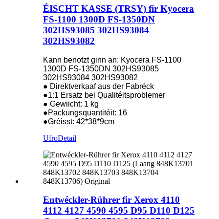
ÉISCHT KASSE (TRSY) fir Kyocera
FS-1100 1300D FS-1350DN
302HS93085 302HS93084
302HS93082
Kann benotzt ginn an: Kyocera FS-1100
1300D FS-1350DN 302HS93085
302HS93084 302HS93082
● Direktverkaaf aus der Fabréck
●1:1 Ersatz bei Qualitéitsproblemer
● Gewiicht: 1 kg
●Packungsquantitéit: 16
●Gréisst: 42*38*9cm
Ufro
Detail
Entwéckler-Rührer fir Xerox 4110
4112 4127 4590 4595 D95 D110 D125