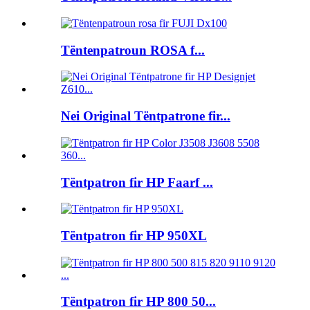
Tëntenpatroun ROSA f...
Nei Original Tëntpatrone fir...
Tëntpatron fir HP Faarf ...
Tëntpatron fir HP 950XL
Tëntpatron fir HP 800 50...