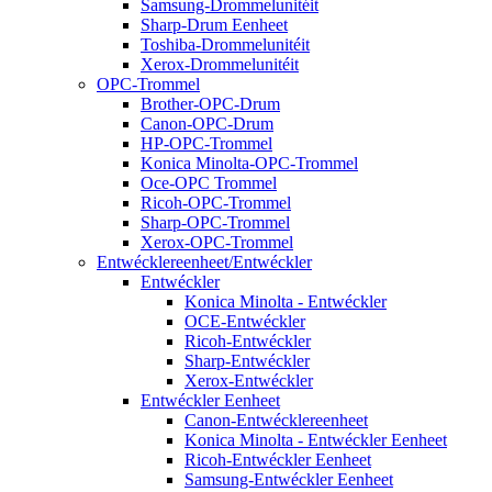
Samsung-Drommelunitéit
Sharp-Drum Eenheet
Toshiba-Drommelunitéit
Xerox-Drommelunitéit
OPC-Trommel
Brother-OPC-Drum
Canon-OPC-Drum
HP-OPC-Trommel
Konica Minolta-OPC-Trommel
Oce-OPC Trommel
Ricoh-OPC-Trommel
Sharp-OPC-Trommel
Xerox-OPC-Trommel
Entwécklereenheet/Entwéckler
Entwéckler
Konica Minolta - Entwéckler
OCE-Entwéckler
Ricoh-Entwéckler
Sharp-Entwéckler
Xerox-Entwéckler
Entwéckler Eenheet
Canon-Entwécklereenheet
Konica Minolta - Entwéckler Eenheet
Ricoh-Entwéckler Eenheet
Samsung-Entwéckler Eenheet