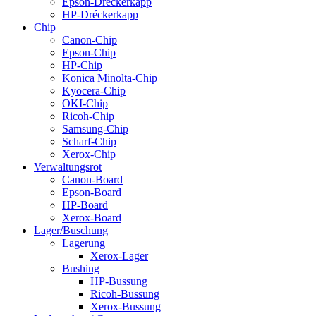
Epson-Dréckerkapp
HP-Dréckerkapp
Chip
Canon-Chip
Epson-Chip
HP-Chip
Konica Minolta-Chip
Kyocera-Chip
OKI-Chip
Ricoh-Chip
Samsung-Chip
Scharf-Chip
Xerox-Chip
Verwaltungsrot
Canon-Board
Epson-Board
HP-Board
Xerox-Board
Lager/Buschung
Lagerung
Xerox-Lager
Bushing
HP-Bussung
Ricoh-Bussung
Xerox-Bussung