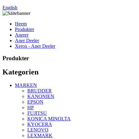
English
Heem
Produkter
Anerer
Aner Deeler
Xerox - Aner Deeler
Produkter
Kategorien
MARKEN
BRUDDER
KANONIEN
EPSON
HP
FUJITSU
KONICA MINOLTA
KYOCERA
LENOVO
LEXMARK