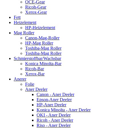
OCE-Gear
Ricoh-Gear
Xerox-Gear
Fett
Heizelement
HP-Heizelement
Mag Roller
Canon-Mag-Roller
HP-Mag Roller
Toshiba-Mag Roller
Toshiba-Mag Roller
Schmierstoffbar/Wachsbar
Konica Minolta-Bar
Ricoh-Bar
Xerox-Bar
Anerer
Folie
Aner Deeler
Canon - Aner Deeler
Epson-Aner Deeler
HP-Aner Deeler
Konica Minolta - Aner Deeler
OKI - Aner Deeler
Ricoh - Aner Deeler
Riso - Aner Deeler