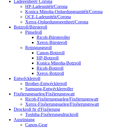
Ladeeenheet/ Corona
HP-Ladeunitéit/Corona
Konica Minolta-Opluedungsunitéit/Corona
OCE-Ladeunitéit/Corona
Xerox-Opluedungseenheet/Corona
Botzroll/Bürsteroll
Pinselroll
Ricoh-Bürsteroller
Xerox-Bürsteroll
Reinigungsroll
Canon-Botzroll
HP-Botzroll
Konica Minolta-Botzroll
Ricoh-Botzroll
Xerox-Botzroll
Entwécklerroll
Brother-Entwécklerroll
Samsung-Entwécklerroller
Fixéierungsueleg/Fixéierungswatt
Ricoh-Fixéierungsueleg/Fixéierungswatt
Xerox-Fixéierungsueleg/Fixéierungswatt
Drockroll fir d'Fixéierung
Toshiba-Fixéierungsdruckroll
Ausrüstung
Canon-Gear