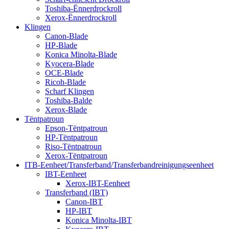
Toshiba-Ënnerdrockroll
Xerox-Ënnerdrockroll
Klingen
Canon-Blade
HP-Blade
Konica Minolta-Blade
Kyocera-Blade
OCE-Blade
Ricoh-Blade
Scharf Klingen
Toshiba-Balde
Xerox-Blade
Tëntpatroun
Epson-Tëntpatroun
HP-Tëntpatroun
Riso-Tëntpatroun
Xerox-Tëntpatroun
ITB-Eenheet/Transferband/Transferbandreinigungseenheet
IBT-Eenheet
Xerox-IBT-Eenheet
Transferband (IBT)
Canon-IBT
HP-IBT
Konica Minolta-IBT