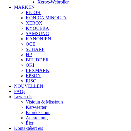
Xerox-Webroller
MARKEN
RICOH
KONICA MINOLTA
XEROX
KYOCERA
SAMSUNG
KANONIEN
OCE
SCHARF
HP
BRUDDER
OKI
LEXMARK
EPSON
RISO
NOUVELLEN
FAQs
Iwwer eis
Visioun & Missioun
Kärwäerter
Fabréckstour
Ausstellung
Éier
Kontaktéiert eis