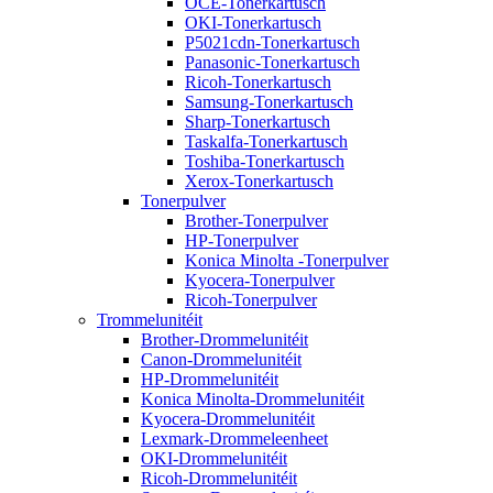
OCE-Tonerkartusch
OKI-Tonerkartusch
P5021cdn-Tonerkartusch
Panasonic-Tonerkartusch
Ricoh-Tonerkartusch
Samsung-Tonerkartusch
Sharp-Tonerkartusch
Taskalfa-Tonerkartusch
Toshiba-Tonerkartusch
Xerox-Tonerkartusch
Tonerpulver
Brother-Tonerpulver
HP-Tonerpulver
Konica Minolta -Tonerpulver
Kyocera-Tonerpulver
Ricoh-Tonerpulver
Trommelunitéit
Brother-Drommelunitéit
Canon-Drommelunitéit
HP-Drommelunitéit
Konica Minolta-Drommelunitéit
Kyocera-Drommelunitéit
Lexmark-Drommeleenheet
OKI-Drommelunitéit
Ricoh-Drommelunitéit