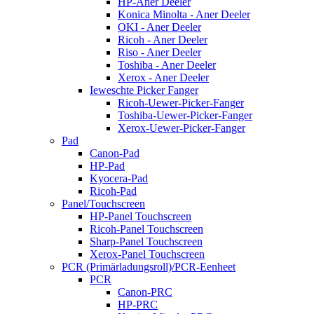
HP-Aner Deeler
Konica Minolta - Aner Deeler
OKI - Aner Deeler
Ricoh - Aner Deeler
Riso - Aner Deeler
Toshiba - Aner Deeler
Xerox - Aner Deeler
Ieweschte Picker Fanger
Ricoh-Uewer-Picker-Fanger
Toshiba-Uewer-Picker-Fanger
Xerox-Uewer-Picker-Fanger
Pad
Canon-Pad
HP-Pad
Kyocera-Pad
Ricoh-Pad
Panel/Touchscreen
HP-Panel Touchscreen
Ricoh-Panel Touchscreen
Sharp-Panel Touchscreen
Xerox-Panel Touchscreen
PCR (Primärladungsroll)/PCR-Eenheet
PCR
Canon-PRC
HP-PRC