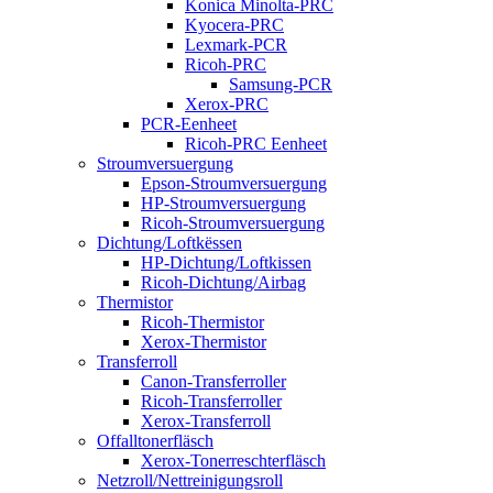
Konica Minolta-PRC
Kyocera-PRC
Lexmark-PCR
Ricoh-PRC
Samsung-PCR
Xerox-PRC
PCR-Eenheet
Ricoh-PRC Eenheet
Stroumversuergung
Epson-Stroumversuergung
HP-Stroumversuergung
Ricoh-Stroumversuergung
Dichtung/Loftkëssen
HP-Dichtung/Loftkissen
Ricoh-Dichtung/Airbag
Thermistor
Ricoh-Thermistor
Xerox-Thermistor
Transferroll
Canon-Transferroller
Ricoh-Transferroller
Xerox-Transferroll
Offalltonerfläsch
Xerox-Tonerreschterfläsch
Netzroll/Nettreinigungsroll