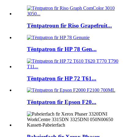
Tëntpatroun fir Riso Grapefruit...
Tëntpatron fir HP 78 Gen...
Tëntpatron fir HP 72 T61...
Tëntpatron fir Epson F20...
Pabeierfach fir Xerox Phaser