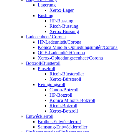
Lagerung
Xerox-Lager
Bushing
HP-Bussung
Ricoh-Bussung
Xerox-Bussung
Ladeeenheet/ Corona
HP-Ladeunitéit/Corona
Konica Minolta-Opluedungsunitéit/Corona
OCE-Ladeunitéit/Corona
Xerox-Opluedungseenheet/Corona
Botzroll/Bürsteroll
Pinselroll
Ricoh-Bürsteroller
Xerox-Bürsteroll
Reinigungsroll
Canon-Botzroll
HP-Botzroll
Konica Minolta-Botzroll
Ricoh-Botzroll
Xerox-Botzroll
Entwécklerroll
Brother-Entwécklerroll
Samsung-Entwécklerroller