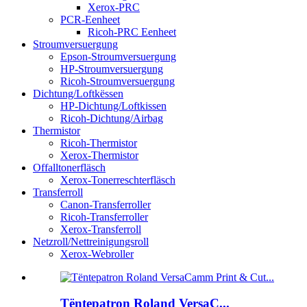
Xerox-PRC
PCR-Eenheet
Ricoh-PRC Eenheet
Stroumversuergung
Epson-Stroumversuergung
HP-Stroumversuergung
Ricoh-Stroumversuergung
Dichtung/Loftkëssen
HP-Dichtung/Loftkissen
Ricoh-Dichtung/Airbag
Thermistor
Ricoh-Thermistor
Xerox-Thermistor
Offalltonerfläsch
Xerox-Tonerreschterfläsch
Transferroll
Canon-Transferroller
Ricoh-Transferroller
Xerox-Transferroll
Netzroll/Nettreinigungsroll
Xerox-Webroller
Tëntepatron Roland VersaC...