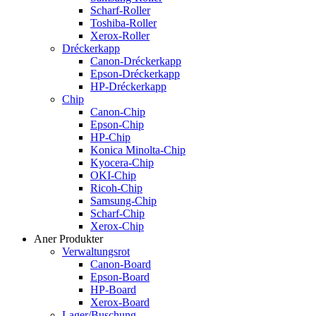
Scharf-Roller
Toshiba-Roller
Xerox-Roller
Dréckerkapp
Canon-Dréckerkapp
Epson-Dréckerkapp
HP-Dréckerkapp
Chip
Canon-Chip
Epson-Chip
HP-Chip
Konica Minolta-Chip
Kyocera-Chip
OKI-Chip
Ricoh-Chip
Samsung-Chip
Scharf-Chip
Xerox-Chip
Aner Produkter
Verwaltungsrot
Canon-Board
Epson-Board
HP-Board
Xerox-Board
Lager/Buschung