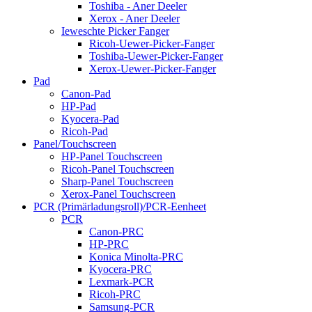
Toshiba - Aner Deeler
Xerox - Aner Deeler
Ieweschte Picker Fanger
Ricoh-Uewer-Picker-Fanger
Toshiba-Uewer-Picker-Fanger
Xerox-Uewer-Picker-Fanger
Pad
Canon-Pad
HP-Pad
Kyocera-Pad
Ricoh-Pad
Panel/Touchscreen
HP-Panel Touchscreen
Ricoh-Panel Touchscreen
Sharp-Panel Touchscreen
Xerox-Panel Touchscreen
PCR (Primärladungsroll)/PCR-Eenheet
PCR
Canon-PRC
HP-PRC
Konica Minolta-PRC
Kyocera-PRC
Lexmark-PCR
Ricoh-PRC
Samsung-PCR