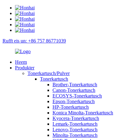
Rufft eis un: +86 757 86771039
Heem
Produkter
Tonerkartusch/Pulver
Tonerkartusch
Brother-Tonerkartusch
Canon-Tonerkartusch
ECOSYS-Tonerkartusch
Epson-Tonerkartusch
HP-Tonerkartusch
Konica Minolta-Tonerkartusch
Kyocera-Tonerkartusch
Lemark-Tonerkartusch
Lenovo-Tonerkartusch
Minolta-Tonerkartusch