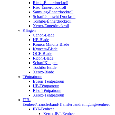
Ricoh-Ënnerdrockroll
Riso-Ënnerdrockroll
Samsung-Ënnerdrockroll
Scharf-ënnescht Drockroll
Toshiba-Ënnerdrockroll
Xerox-Ënnerdrockroll
Klingen
Canon-Blade
HP-Blade
Konica Minolta-Blade
Kyocera-Blade
OCE-Blade
Ricoh-Blade
Scharf Klingen
Toshiba-Balde
Xerox-Blade
Tëntpatroun
Epson-Tëntpatroun
HP-Tëntpatroun
Riso-Tëntpatroun
Xerox-Tëntpatroun
ITB-
Eenheet/Transferband/Transferbandreinigungseenheet
IBT-Eenheet
Xerox-IBT-Eenheet