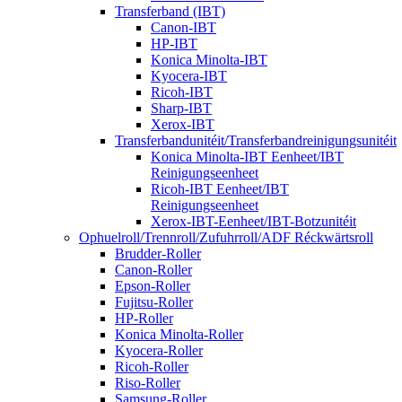
Transferband (IBT)
Canon-IBT
HP-IBT
Konica Minolta-IBT
Kyocera-IBT
Ricoh-IBT
Sharp-IBT
Xerox-IBT
Transferbandunitéit/Transferbandreinigungsunitéit
Konica Minolta-IBT Eenheet/IBT
Reinigungseenheet
Ricoh-IBT Eenheet/IBT
Reinigungseenheet
Xerox-IBT-Eenheet/IBT-Botzunitéit
Ophuelroll/Trennroll/Zufuhrroll/ADF Réckwärtsroll
Brudder-Roller
Canon-Roller
Epson-Roller
Fujitsu-Roller
HP-Roller
Konica Minolta-Roller
Kyocera-Roller
Ricoh-Roller
Riso-Roller
Samsung-Roller