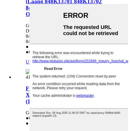
(Laang 848K13701 848K13702
848K13703 848K13704 848K13706)
Original
Gëeegent fir: Xerox 4110 4112 4127 4590 4595
D95 D110 D125 (Laang 848K13701
848K13702 848K13703 848K13704
848K13706) Original
● Laang Liewensdauer
●Qualitéitsgarantie: 18 Méint
Ufro
Detail
Fixéierungs-Ofzugsventilator fir
Xerox 4110 4112 4590 4595
(127K52731) OEM
Gëeegent fir: Xerox 4110 4112 4590 4595
●Original
● Direktverkaaf aus der Fabréck