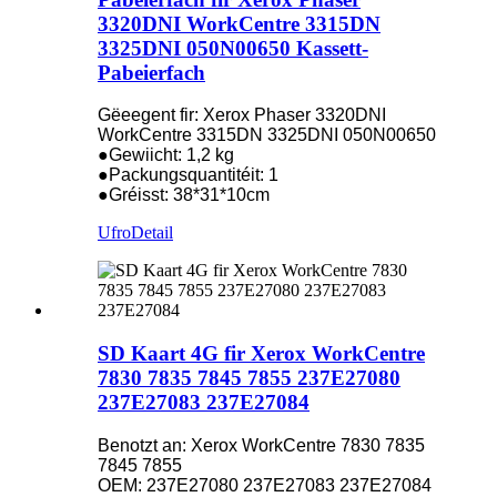
3320DNI WorkCentre 3315DN
3325DNI 050N00650 Kassett-
Pabeierfach
Gëeegent fir: Xerox Phaser 3320DNI
WorkCentre 3315DN 3325DNI 050N00650
●Gewiicht: 1,2 kg
●Packungsquantitéit: 1
●Gréisst: 38*31*10cm
Ufro
Detail
SD Kaart 4G fir Xerox WorkCentre
7830 7835 7845 7855 237E27080
237E27083 237E27084
Benotzt an: Xerox WorkCentre 7830 7835
7845 7855
OEM: 237E27080 237E27083 237E27084