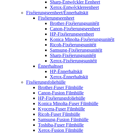
Sharp-Entwéckler Eenheet
Xerox-Entwécklereenheet
Fixéierungseenheet/Ënnerhaltskit
Fixéierungseenheet
Brother-Fixéierungsunitéit
Canon-Fixéierungseenheet
HP-Fixéierungseenheet
Konica Minolta-Fixéierungsunitéit
Ricoh-Fixéierungsunitéit
Samsung-Fixéierungsunitéit
Sharp-Fixéierungsunitéit
Xerox-Fixéierungsunitéit
Ënnerhaltsset
HP-Ënnerhaltskit
Xerox-Ënnerhaltskit
Fixéierungsfoliehülle
Brother-Fuser Filmhülle
Canon-Fusion Filmhülle
HP-Fixéierungsfoliehülle
Konica Minolta-Fuser Filmhülle
Kyocera-Fuser Filmhülle
Ricoh-Fuser Filmhülle
Samsung-Fusion Filmhülle
Toshiba-Fuser Filmhülle
Xerox-Fusion Filmhülle