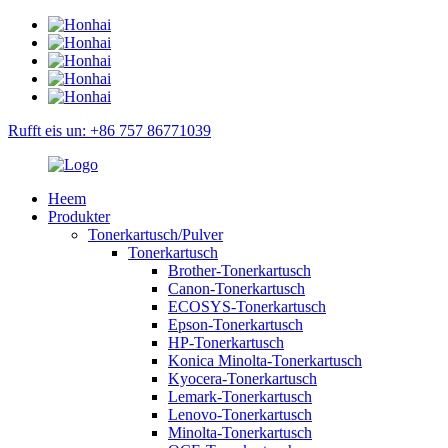
Rufft eis un: +86 757 86771039
Heem
Produkter
Tonerkartusch/Pulver
Tonerkartusch
Brother-Tonerkartusch
Canon-Tonerkartusch
ECOSYS-Tonerkartusch
Epson-Tonerkartusch
HP-Tonerkartusch
Konica Minolta-Tonerkartusch
Kyocera-Tonerkartusch
Lemark-Tonerkartusch
Lenovo-Tonerkartusch
Minolta-Tonerkartusch