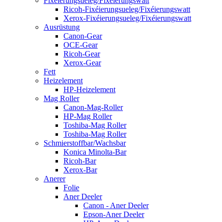
Fixéierungsueleg/Fixéierungswatt
Ricoh-Fixéierungsueleg/Fixéierungswatt
Xerox-Fixéierungsueleg/Fixéierungswatt
Ausrüstung
Canon-Gear
OCE-Gear
Ricoh-Gear
Xerox-Gear
Fett
Heizelement
HP-Heizelement
Mag Roller
Canon-Mag-Roller
HP-Mag Roller
Toshiba-Mag Roller
Toshiba-Mag Roller
Schmierstoffbar/Wachsbar
Konica Minolta-Bar
Ricoh-Bar
Xerox-Bar
Anerer
Folie
Aner Deeler
Canon - Aner Deeler
Epson-Aner Deeler