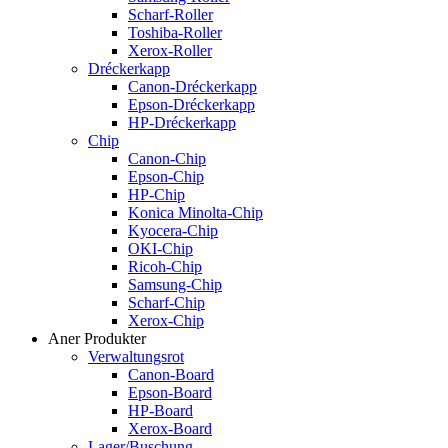
Scharf-Roller
Toshiba-Roller
Xerox-Roller
Dréckerkapp
Canon-Dréckerkapp
Epson-Dréckerkapp
HP-Dréckerkapp
Chip
Canon-Chip
Epson-Chip
HP-Chip
Konica Minolta-Chip
Kyocera-Chip
OKI-Chip
Ricoh-Chip
Samsung-Chip
Scharf-Chip
Xerox-Chip
Aner Produkter
Verwaltungsrot
Canon-Board
Epson-Board
HP-Board
Xerox-Board
Lager/Buschung