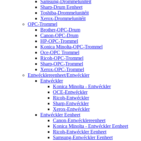
Samsung-Drommelunitéit
Sharp-Drum Eenheet
Toshiba-Drommelunitéit
Xerox-Drommelunitéit
OPC-Trommel
Brother-OPC-Drum
Canon-OPC-Drum
HP-OPC-Trommel
Konica Minolta-OPC-Trommel
Oce-OPC Trommel
Ricoh-OPC-Trommel
Sharp-OPC-Trommel
Xerox-OPC-Trommel
Entwécklereenheet/Entwéckler
Entwéckler
Konica Minolta - Entwéckler
OCE-Entwéckler
Ricoh-Entwéckler
Sharp-Entwéckler
Xerox-Entwéckler
Entwéckler Eenheet
Canon-Entwécklereenheet
Konica Minolta - Entwéckler Eenheet
Ricoh-Entwéckler Eenheet
Samsung-Entwéckler Eenheet