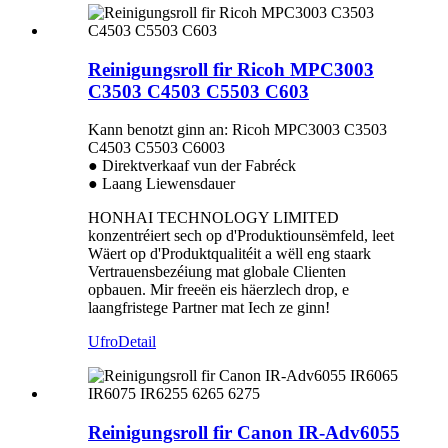
Reinigungsroll fir Ricoh MPC3003
C3503 C4503 C5503 C603
Kann benotzt ginn an: Ricoh MPC3003 C3503
C4503 C5503 C6003
● Direktverkaaf vun der Fabréck
● Laang Liewensdauer
HONHAI TECHNOLOGY LIMITED
konzentréiert sech op d'Produktiounsëmfeld, leet
Wäert op d'Produktqualitéit a wëll eng staark
Vertrauensbezéiung mat globale Clienten
opbauen. Mir freeën eis häerzlech drop, e
laangfristege Partner mat Iech ze ginn!
Ufro
Detail
Reinigungsroll fir Canon IR-Adv6055