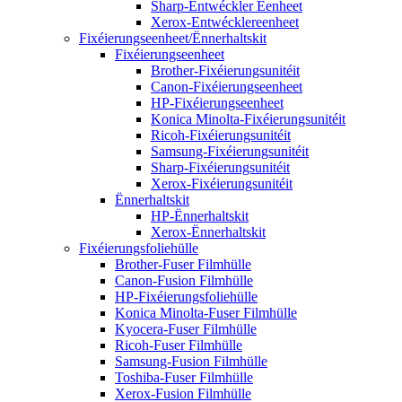
Sharp-Entwéckler Eenheet
Xerox-Entwécklereenheet
Fixéierungseenheet/Ënnerhaltskit
Fixéierungseenheet
Brother-Fixéierungsunitéit
Canon-Fixéierungseenheet
HP-Fixéierungseenheet
Konica Minolta-Fixéierungsunitéit
Ricoh-Fixéierungsunitéit
Samsung-Fixéierungsunitéit
Sharp-Fixéierungsunitéit
Xerox-Fixéierungsunitéit
Ënnerhaltskit
HP-Ënnerhaltskit
Xerox-Ënnerhaltskit
Fixéierungsfoliehülle
Brother-Fuser Filmhülle
Canon-Fusion Filmhülle
HP-Fixéierungsfoliehülle
Konica Minolta-Fuser Filmhülle
Kyocera-Fuser Filmhülle
Ricoh-Fuser Filmhülle
Samsung-Fusion Filmhülle
Toshiba-Fuser Filmhülle
Xerox-Fusion Filmhülle