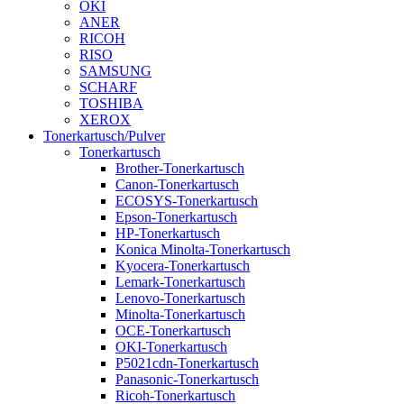
OKI
ANER
RICOH
RISO
SAMSUNG
SCHARF
TOSHIBA
XEROX
Tonerkartusch/Pulver
Tonerkartusch
Brother-Tonerkartusch
Canon-Tonerkartusch
ECOSYS-Tonerkartusch
Epson-Tonerkartusch
HP-Tonerkartusch
Konica Minolta-Tonerkartusch
Kyocera-Tonerkartusch
Lemark-Tonerkartusch
Lenovo-Tonerkartusch
Minolta-Tonerkartusch
OCE-Tonerkartusch
OKI-Tonerkartusch
P5021cdn-Tonerkartusch
Panasonic-Tonerkartusch
Ricoh-Tonerkartusch