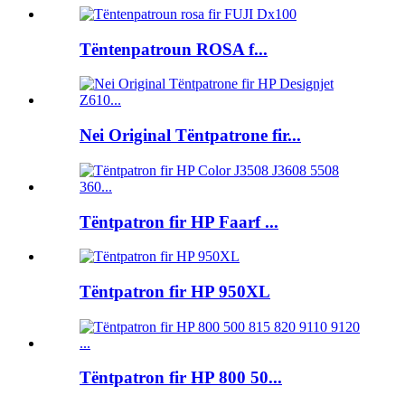
Tëntenpatroun ROSA f...
Nei Original Tëntpatrone fir...
Tëntpatron fir HP Faarf ...
Tëntpatron fir HP 950XL
Tëntpatron fir HP 800 50...