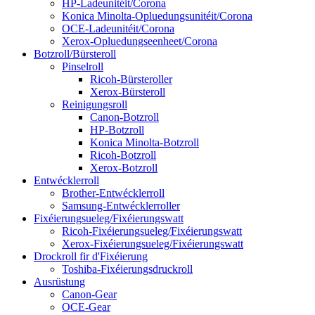
HP-Ladeunitéit/Corona
Konica Minolta-Opluedungsunitéit/Corona
OCE-Ladeunitéit/Corona
Xerox-Opluedungseenheet/Corona
Botzroll/Bürsteroll
Pinselroll
Ricoh-Bürsteroller
Xerox-Bürsteroll
Reinigungsroll
Canon-Botzroll
HP-Botzroll
Konica Minolta-Botzroll
Ricoh-Botzroll
Xerox-Botzroll
Entwécklerroll
Brother-Entwécklerroll
Samsung-Entwécklerroller
Fixéierungsueleg/Fixéierungswatt
Ricoh-Fixéierungsueleg/Fixéierungswatt
Xerox-Fixéierungsueleg/Fixéierungswatt
Drockroll fir d'Fixéierung
Toshiba-Fixéierungsdruckroll
Ausrüstung
Canon-Gear
OCE-Gear