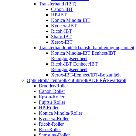
Transferband (IBT)
Canon-IBT
HP-IBT
Konica Minolta-IBT
Kyocera-IBT
Ricoh-IBT
Sharp-IBT
Xerox-IBT
Transferbandunitéit/Transferbandreinigungsunitéit
Konica Minolta-IBT Eenheet/IBT
Reinigungseenheet
Ricoh-IBT Eenheet/IBT
Reinigungseenheet
Xerox-IBT-Eenheet/IBT-Botzunitéit
Ophuelroll/Trennroll/Zufuhrroll/ADF Réckwärtsroll
Brudder-Roller
Canon-Roller
Epson-Roller
Fujitsu-Roller
HP-Roller
Konica Minolta-Roller
Kyocera-Roller
Ricoh-Roller
Riso-Roller
Samsung-Roller