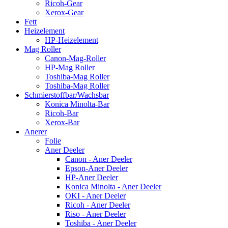
Ricoh-Gear
Xerox-Gear
Fett
Heizelement
HP-Heizelement
Mag Roller
Canon-Mag-Roller
HP-Mag Roller
Toshiba-Mag Roller
Toshiba-Mag Roller
Schmierstoffbar/Wachsbar
Konica Minolta-Bar
Ricoh-Bar
Xerox-Bar
Anerer
Folie
Aner Deeler
Canon - Aner Deeler
Epson-Aner Deeler
HP-Aner Deeler
Konica Minolta - Aner Deeler
OKI - Aner Deeler
Ricoh - Aner Deeler
Riso - Aner Deeler
Toshiba - Aner Deeler