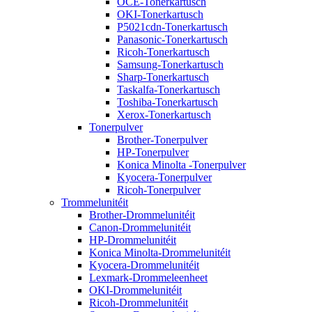
OCE-Tonerkartusch
OKI-Tonerkartusch
P5021cdn-Tonerkartusch
Panasonic-Tonerkartusch
Ricoh-Tonerkartusch
Samsung-Tonerkartusch
Sharp-Tonerkartusch
Taskalfa-Tonerkartusch
Toshiba-Tonerkartusch
Xerox-Tonerkartusch
Tonerpulver
Brother-Tonerpulver
HP-Tonerpulver
Konica Minolta -Tonerpulver
Kyocera-Tonerpulver
Ricoh-Tonerpulver
Trommelunitéit
Brother-Drommelunitéit
Canon-Drommelunitéit
HP-Drommelunitéit
Konica Minolta-Drommelunitéit
Kyocera-Drommelunitéit
Lexmark-Drommeleenheet
OKI-Drommelunitéit
Ricoh-Drommelunitéit