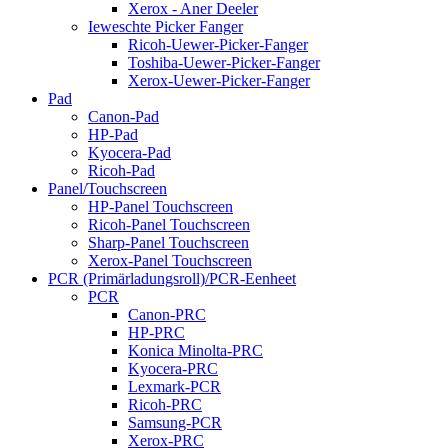
Xerox - Aner Deeler
Ieweschte Picker Fanger
Ricoh-Uewer-Picker-Fanger
Toshiba-Uewer-Picker-Fanger
Xerox-Uewer-Picker-Fanger
Pad
Canon-Pad
HP-Pad
Kyocera-Pad
Ricoh-Pad
Panel/Touchscreen
HP-Panel Touchscreen
Ricoh-Panel Touchscreen
Sharp-Panel Touchscreen
Xerox-Panel Touchscreen
PCR (Primärladungsroll)/PCR-Eenheet
PCR
Canon-PRC
HP-PRC
Konica Minolta-PRC
Kyocera-PRC
Lexmark-PCR
Ricoh-PRC
Samsung-PCR
Xerox-PRC