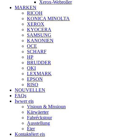
Xerox-Webroller
MARKEN
RICOH
KONICA MINOLTA
XEROX
KYOCERA
SAMSUNG
KANONIEN
OCE
SCHARF
HP
BRUDDER
OKI
LEXMARK
EPSON
RISO
NOUVELLEN
FAQs
Iwwer eis
Visioun & Missioun
Kärwäerter
Fabréckstour
Ausstellung
Éier
Kontaktéiert eis