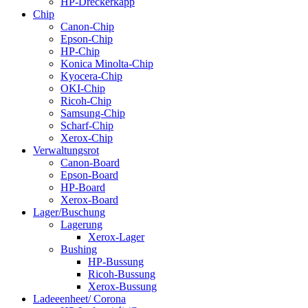
HP-Dréckerkapp
Chip
Canon-Chip
Epson-Chip
HP-Chip
Konica Minolta-Chip
Kyocera-Chip
OKI-Chip
Ricoh-Chip
Samsung-Chip
Scharf-Chip
Xerox-Chip
Verwaltungsrot
Canon-Board
Epson-Board
HP-Board
Xerox-Board
Lager/Buschung
Lagerung
Xerox-Lager
Bushing
HP-Bussung
Ricoh-Bussung
Xerox-Bussung
Ladeeenheet/ Corona