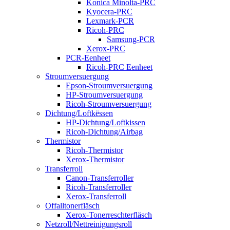
Konica Minolta-PRC
Kyocera-PRC
Lexmark-PCR
Ricoh-PRC
Samsung-PCR
Xerox-PRC
PCR-Eenheet
Ricoh-PRC Eenheet
Stroumversuergung
Epson-Stroumversuergung
HP-Stroumversuergung
Ricoh-Stroumversuergung
Dichtung/Loftkëssen
HP-Dichtung/Loftkissen
Ricoh-Dichtung/Airbag
Thermistor
Ricoh-Thermistor
Xerox-Thermistor
Transferroll
Canon-Transferroller
Ricoh-Transferroller
Xerox-Transferroll
Offalltonerfläsch
Xerox-Tonerreschterfläsch
Netzroll/Nettreinigungsroll