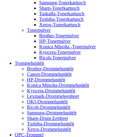
Samsung-Tonerkartusch
Sharp-Tonerkartusch
Taskalfa-Tonerkartusch
Toshiba-Tonerkartusch
Xerox-Tonerkartusch
Tonerpulver
Brother-Tonerpulver
HP-Tonerpulver
Konica Minolta -Tonerpulver
Kyocera-Tonerpulver
Ricoh-Tonerpulver
Trommelunitéit
Brother-Drommelunitéit
Canon-Drommelunitéit
HP-Drommelunitéit
Konica Minolta-Drommelunitéit
Kyocera-Drommelunitéit
Lexmark-Drommeleenheet
OKI-Drommelunitéit
Ricoh-Drommelunitéit
Samsung-Drommelunitéit
Sharp-Drum Eenheet
Toshiba-Drommelunitéit
Xerox-Drommelunitéit
OPC-Trommel