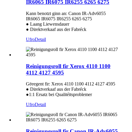
IR6065 IR6075 IR6255 6265 6275
Kann benotzt ginn an: Canon IR-Adv6055
IR6065 IR6075 IR6255 6265 6275
● Laang Liewensdauer
● Direktverkaaf aus der Fabréck
Ufro
Detail
Reinigungsroll fir Xerox 4110 1100
4112 4127 4595
Gëeegent fir: Xerox 4110 1100 4112 4127 4595
● Direktverkaaf aus der Fabréck
●1:1 Ersatz bei Qualitéitsproblemer
Ufro
Detail
Reinigungsroll fir Canon IR-Adv6055