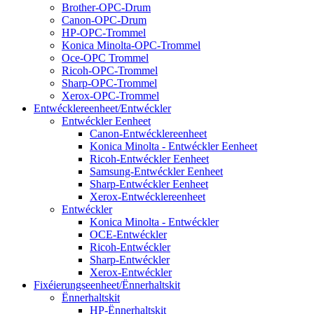
Brother-OPC-Drum
Canon-OPC-Drum
HP-OPC-Trommel
Konica Minolta-OPC-Trommel
Oce-OPC Trommel
Ricoh-OPC-Trommel
Sharp-OPC-Trommel
Xerox-OPC-Trommel
Entwécklereenheet/Entwéckler
Entwéckler Eenheet
Canon-Entwécklereenheet
Konica Minolta - Entwéckler Eenheet
Ricoh-Entwéckler Eenheet
Samsung-Entwéckler Eenheet
Sharp-Entwéckler Eenheet
Xerox-Entwécklereenheet
Entwéckler
Konica Minolta - Entwéckler
OCE-Entwéckler
Ricoh-Entwéckler
Sharp-Entwéckler
Xerox-Entwéckler
Fixéierungseenheet/Ënnerhaltskit
Ënnerhaltskit
HP-Ënnerhaltskit