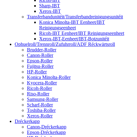
Ricoh-IBT
Sharp-IBT
Xerox-IBT
Transferbandunitéit/Transferbandreinigungsunitéit
Konica Minolta-IBT Eenheet/IBT
Reinigungseenheet
Ricoh-IBT Eenheet/IBT Reinigungseenheet
Xerox-IBT-Eenheet/IBT-Botzunitéit
Ophuelroll/Trennroll/Zufuhrroll/ADF Réckwärtsroll
Brudder-Roller
Canon-Roller
Epson-Roller
Fujitsu-Roller
HP-Roller
Konica Minolta-Roller
Kyocera-Roller
Ricoh-Roller
Riso-Roller
Samsung-Roller
Scharf-Roller
Toshiba-Roller
Xerox-Roller
Dréckerkapp
Canon-Dréckerkapp
Epson-Dréckerkapp