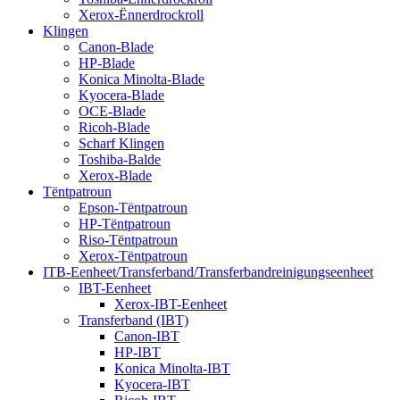
Xerox-Ënnerdrockroll
Klingen
Canon-Blade
HP-Blade
Konica Minolta-Blade
Kyocera-Blade
OCE-Blade
Ricoh-Blade
Scharf Klingen
Toshiba-Balde
Xerox-Blade
Tëntpatroun
Epson-Tëntpatroun
HP-Tëntpatroun
Riso-Tëntpatroun
Xerox-Tëntpatroun
ITB-Eenheet/Transferband/Transferbandreinigungseenheet
IBT-Eenheet
Xerox-IBT-Eenheet
Transferband (IBT)
Canon-IBT
HP-IBT
Konica Minolta-IBT
Kyocera-IBT