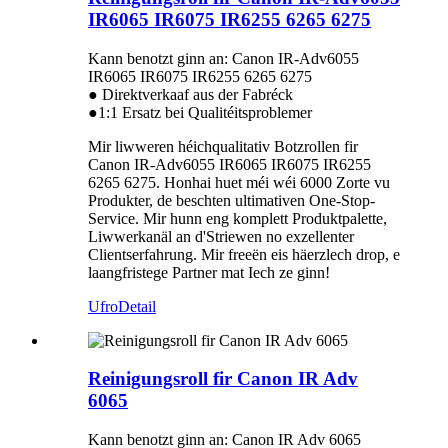
IR6065 IR6075 IR6255 6265 6275
Kann benotzt ginn an: Canon IR-Adv6055
IR6065 IR6075 IR6255 6265 6275
● Direktverkaaf aus der Fabréck
●1:1 Ersatz bei Qualitéitsproblemer
Mir liwweren héichqualitativ Botzrollen fir
Canon IR-Adv6055 IR6065 IR6075 IR6255
6265 6275. Honhai huet méi wéi 6000 Zorte vu
Produkter, de beschten ultimativen One-Stop-
Service. Mir hunn eng komplett Produktpalette,
Liwwerkanäl an d'Striewen no exzellenter
Clientserfahrung. Mir freeën eis häerzlech drop, e
laangfristege Partner mat Iech ze ginn!
Ufro
Detail
Reinigungsroll fir Canon IR Adv
6065
Kann benotzt ginn an: Canon IR Adv 6065