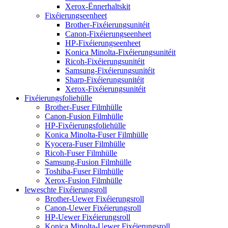
Xerox-Ënnerhaltskit
Fixéierungseenheet
Brother-Fixéierungsunitéit
Canon-Fixéierungseenheet
HP-Fixéierungseenheet
Konica Minolta-Fixéierungsunitéit
Ricoh-Fixéierungsunitéit
Samsung-Fixéierungsunitéit
Sharp-Fixéierungsunitéit
Xerox-Fixéierungsunitéit
Fixéierungsfoliehülle
Brother-Fuser Filmhülle
Canon-Fusion Filmhülle
HP-Fixéierungsfoliehülle
Konica Minolta-Fuser Filmhülle
Kyocera-Fuser Filmhülle
Ricoh-Fuser Filmhülle
Samsung-Fusion Filmhülle
Toshiba-Fuser Filmhülle
Xerox-Fusion Filmhülle
Ieweschte Fixéierungsroll
Brother-Uewer Fixéierungsroll
Canon-Uewer Fixéierungsroll
HP-Uewer Fixéierungsroll
Konica Minolta-Uewer Fixéierungsroll