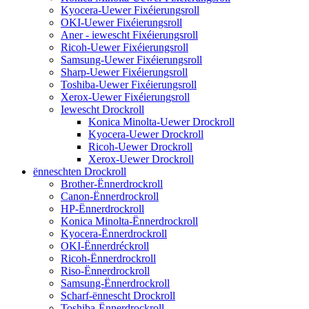
Kyocera-Uewer Fixéierungsroll
OKI-Uewer Fixéierungsroll
Aner - iewescht Fixéierungsroll
Ricoh-Uewer Fixéierungsroll
Samsung-Uewer Fixéierungsroll
Sharp-Uewer Fixéierungsroll
Toshiba-Uewer Fixéierungsroll
Xerox-Uewer Fixéierungsroll
Iewescht Drockroll
Konica Minolta-Uewer Drockroll
Kyocera-Uewer Drockroll
Ricoh-Uewer Drockroll
Xerox-Uewer Drockroll
ënneschten Drockroll
Brother-Ënnerdrockroll
Canon-Ënnerdrockroll
HP-Ënnerdrockroll
Konica Minolta-Ënnerdrockroll
Kyocera-Ënnerdrockroll
OKI-Ënnerdréckroll
Ricoh-Ënnerdrockroll
Riso-Ënnerdrockroll
Samsung-Ënnerdrockroll
Scharf-ënnescht Drockroll
Toshiba-Ënnerdrockroll