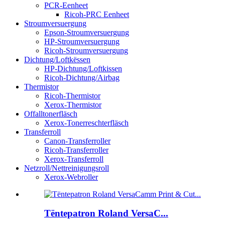
PCR-Eenheet
Ricoh-PRC Eenheet
Stroumversuergung
Epson-Stroumversuergung
HP-Stroumversuergung
Ricoh-Stroumversuergung
Dichtung/Loftkëssen
HP-Dichtung/Loftkissen
Ricoh-Dichtung/Airbag
Thermistor
Ricoh-Thermistor
Xerox-Thermistor
Offalltonerfläsch
Xerox-Tonerreschterfläsch
Transferroll
Canon-Transferroller
Ricoh-Transferroller
Xerox-Transferroll
Netzroll/Nettreinigungsroll
Xerox-Webroller
Tëntepatron Roland VersaC...