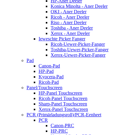
HP-Aner Deeler
Konica Minolta - Aner Deeler
OKI - Aner Deeler
Ricoh - Aner Deeler
Riso - Aner Deeler
Toshiba - Aner Deeler
Xerox - Aner Deeler
Ieweschte Picker Fanger
Ricoh-Uewer-Picker-Fanger
Toshiba-Uewer-Picker-Fanger
Xerox-Uewer-Picker-Fanger
Pad
Canon-Pad
HP-Pad
Kyocera-Pad
Ricoh-Pad
Panel/Touchscreen
HP-Panel Touchscreen
Ricoh-Panel Touchscreen
Sharp-Panel Touchscreen
Xerox-Panel Touchscreen
PCR (Primärladungsroll)/PCR-Eenheet
PCR
Canon-PRC
HP-PRC