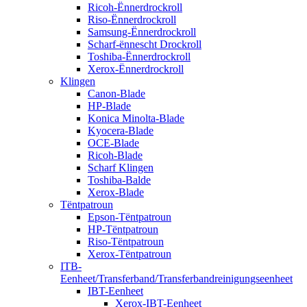
Ricoh-Ënnerdrockroll
Riso-Ënnerdrockroll
Samsung-Ënnerdrockroll
Scharf-ënnescht Drockroll
Toshiba-Ënnerdrockroll
Xerox-Ënnerdrockroll
Klingen
Canon-Blade
HP-Blade
Konica Minolta-Blade
Kyocera-Blade
OCE-Blade
Ricoh-Blade
Scharf Klingen
Toshiba-Balde
Xerox-Blade
Tëntpatroun
Epson-Tëntpatroun
HP-Tëntpatroun
Riso-Tëntpatroun
Xerox-Tëntpatroun
ITB-
Eenheet/Transferband/Transferbandreinigungseenheet
IBT-Eenheet
Xerox-IBT-Eenheet