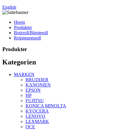
English
Heem
Produkter
Botzroll/Bürsteroll
Reinigungsroll
Produkter
Kategorien
MARKEN
BRUDDER
KANONIEN
EPSON
HP
FUJITSU
KONICA MINOLTA
KYOCERA
LENOVO
LEXMARK
OCE