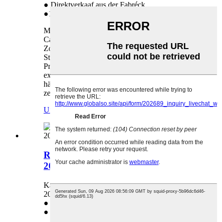
● Direktverkaaf aus der Fabréck
●1:1 Ersatz bei Qualitéitsproblemer
Mir liwweren héichqualitativ Botzrollen fir de
Canon IR Adv 6065. Honhai huet méi wéi 6000
Zorte vu Produkter, de beschten ultimativen One-
Stop-Service. Mir hunn eng komplett
Produktpalette, Liwwerkanäl an d'Striewen no
exzellenter Clientserfahrung. Mir freeën eis
häerzlech drop, e laangfristege Partner mat Iech
ze ginn!
Ufro
Detail
Reinigungsroll fir Ricoh MPC2030
2050 2051 2010 2551
Kann benotzt ginn an: Ricoh MPC2030 2050
2051 2010 2551
● Direktverkaaf aus der Fabréck
● Laang Liewensdauer