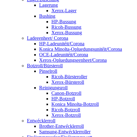
Lagerung
Xerox-Lager
Bushing
HP-Bussung
Ricoh-Bussung
Xerox-Bussung
Ladeeenheet/ Corona
HP-Ladeunitéit/Corona
Konica Minolta-Opluedungsunitéit/Corona
OCE-Ladeunitéit/Corona
Xerox-Opluedungseenheet/Corona
Botzroll/Bürsteroll
Pinselroll
Ricoh-Bürsteroller
Xerox-Bürsteroll
Reinigungsroll
Canon-Botzroll
HP-Botzroll
Konica Minolta-Botzroll
Ricoh-Botzroll
Xerox-Botzroll
Entwécklerroll
Brother-Entwécklerroll
Samsung-Entwécklerroller