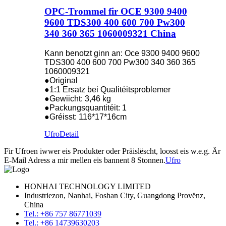
OPC-Trommel fir OCE 9300 9400
9600 TDS300 400 600 700 Pw300
340 360 365 1060009321 China
Kann benotzt ginn an: Oce 9300 9400 9600
TDS300 400 600 700 Pw300 340 360 365
1060009321
●Original
●1:1 Ersatz bei Qualitéitsproblemer
●Gewiicht: 3,46 kg
●Packungsquantitéit: 1
●Gréisst: 116*17*16cm
Ufro
Detail
Fir Ufroen iwwer eis Produkter oder Präislëscht, loosst eis w.e.g. Är
E-Mail Adress a mir mellen eis bannent 8 Stonnen.
Ufro
HONHAI TECHNOLOGY LIMITED
Industriezon, Nanhai, Foshan City, Guangdong Provënz,
China
Tel.: +86 757 86771039
Tel.: +86 14739630203