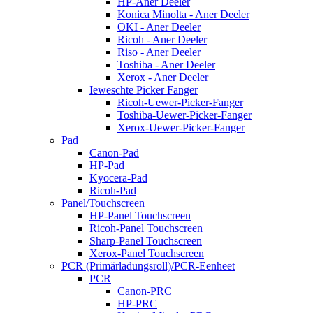
HP-Aner Deeler
Konica Minolta - Aner Deeler
OKI - Aner Deeler
Ricoh - Aner Deeler
Riso - Aner Deeler
Toshiba - Aner Deeler
Xerox - Aner Deeler
Ieweschte Picker Fanger
Ricoh-Uewer-Picker-Fanger
Toshiba-Uewer-Picker-Fanger
Xerox-Uewer-Picker-Fanger
Pad
Canon-Pad
HP-Pad
Kyocera-Pad
Ricoh-Pad
Panel/Touchscreen
HP-Panel Touchscreen
Ricoh-Panel Touchscreen
Sharp-Panel Touchscreen
Xerox-Panel Touchscreen
PCR (Primärladungsroll)/PCR-Eenheet
PCR
Canon-PRC
HP-PRC