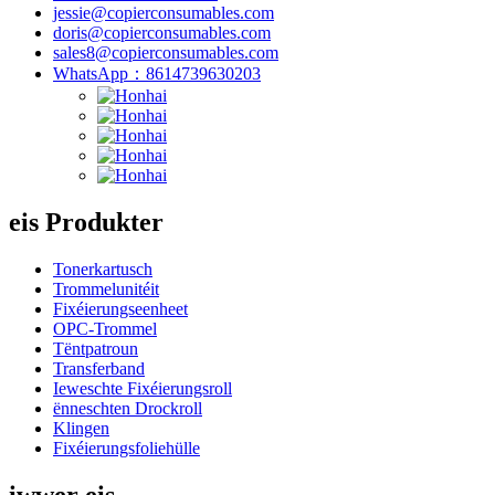
jessie@copierconsumables.com
doris@copierconsumables.com
sales8@copierconsumables.com
WhatsApp：8614739630203
eis Produkter
Tonerkartusch
Trommelunitéit
Fixéierungseenheet
OPC-Trommel
Tëntpatroun
Transferband
Ieweschte Fixéierungsroll
ënneschten Drockroll
Klingen
Fixéierungsfoliehülle
iwwer eis