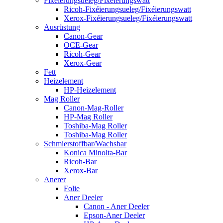
Fixéierungsueleg/Fixéierungswatt
Ricoh-Fixéierungsueleg/Fixéierungswatt
Xerox-Fixéierungsueleg/Fixéierungswatt
Ausrüstung
Canon-Gear
OCE-Gear
Ricoh-Gear
Xerox-Gear
Fett
Heizelement
HP-Heizelement
Mag Roller
Canon-Mag-Roller
HP-Mag Roller
Toshiba-Mag Roller
Toshiba-Mag Roller
Schmierstoffbar/Wachsbar
Konica Minolta-Bar
Ricoh-Bar
Xerox-Bar
Anerer
Folie
Aner Deeler
Canon - Aner Deeler
Epson-Aner Deeler