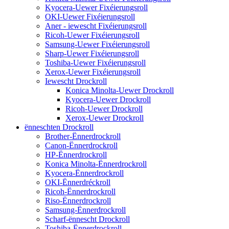
Kyocera-Uewer Fixéierungsroll
OKI-Uewer Fixéierungsroll
Aner - iewescht Fixéierungsroll
Ricoh-Uewer Fixéierungsroll
Samsung-Uewer Fixéierungsroll
Sharp-Uewer Fixéierungsroll
Toshiba-Uewer Fixéierungsroll
Xerox-Uewer Fixéierungsroll
Iewescht Drockroll
Konica Minolta-Uewer Drockroll
Kyocera-Uewer Drockroll
Ricoh-Uewer Drockroll
Xerox-Uewer Drockroll
ënneschten Drockroll
Brother-Ënnerdrockroll
Canon-Ënnerdrockroll
HP-Ënnerdrockroll
Konica Minolta-Ënnerdrockroll
Kyocera-Ënnerdrockroll
OKI-Ënnerdréckroll
Ricoh-Ënnerdrockroll
Riso-Ënnerdrockroll
Samsung-Ënnerdrockroll
Scharf-ënnescht Drockroll
Toshiba-Ënnerdrockroll