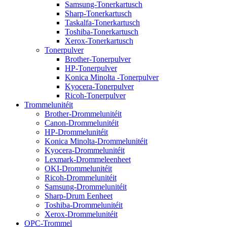
Samsung-Tonerkartusch
Sharp-Tonerkartusch
Taskalfa-Tonerkartusch
Toshiba-Tonerkartusch
Xerox-Tonerkartusch
Tonerpulver
Brother-Tonerpulver
HP-Tonerpulver
Konica Minolta -Tonerpulver
Kyocera-Tonerpulver
Ricoh-Tonerpulver
Trommelunitéit
Brother-Drommelunitéit
Canon-Drommelunitéit
HP-Drommelunitéit
Konica Minolta-Drommelunitéit
Kyocera-Drommelunitéit
Lexmark-Drommeleenheet
OKI-Drommelunitéit
Ricoh-Drommelunitéit
Samsung-Drommelunitéit
Sharp-Drum Eenheet
Toshiba-Drommelunitéit
Xerox-Drommelunitéit
OPC-Trommel