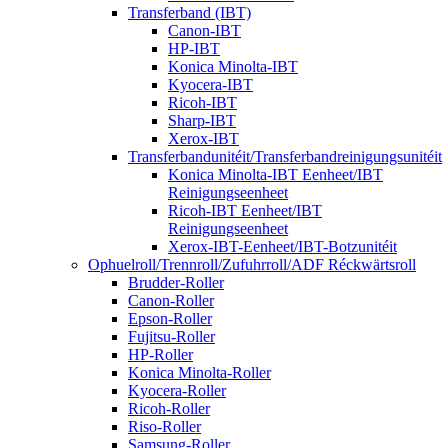
Transferband (IBT)
Canon-IBT
HP-IBT
Konica Minolta-IBT
Kyocera-IBT
Ricoh-IBT
Sharp-IBT
Xerox-IBT
Transferbandunitéit/Transferbandreinigungsunitéit
Konica Minolta-IBT Eenheet/IBT
Reinigungseenheet
Ricoh-IBT Eenheet/IBT
Reinigungseenheet
Xerox-IBT-Eenheet/IBT-Botzunitéit
Ophuelroll/Trennroll/Zufuhrroll/ADF Réckwärtsroll
Brudder-Roller
Canon-Roller
Epson-Roller
Fujitsu-Roller
HP-Roller
Konica Minolta-Roller
Kyocera-Roller
Ricoh-Roller
Riso-Roller
Samsung-Roller