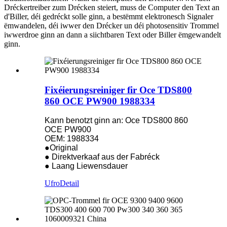
Dréckertreiber zum Drécken steiert, muss de Computer den Text an
d'Biller, déi gedréckt solle ginn, a bestëmmt elektronesch Signaler
ëmwandelen, déi iwwer den Drécker un déi photosensitiv Trommel
iwwerdroe ginn an dann a siichtbaren Text oder Biller ëmgewandelt
ginn.
Fixéierungsreiniger fir Oce TDS800
860 OCE PW900 1988334
Kann benotzt ginn an: Oce TDS800 860
OCE PW900
OEM: 1988334
●Original
● Direktverkaaf aus der Fabréck
● Laang Liewensdauer
Ufro
Detail