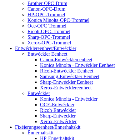
Brother-OPC-Drum
Canon-OPC-Drum
HP-OPC-Trommel
Konica Minolta-OPC-Trommel
Oce-OPC Trommel
Ricoh-OPC-Trommel
Sharp-OPC-Trommel
Xerox-OPC-Trommel
Entwécklereenheet/Entwéckler
Entwéckler Eenheet
Canon-Entwécklereenheet
Konica Minolta - Entwéckler Eenheet
Ricoh-Entwéckler Eenheet
Samsung-Entwéckler Eenheet
Sharp-Entwéckler Eenheet
Xerox-Entwécklereenheet
Entwéckler
Konica Minolta - Entwéckler
OCE-Entwéckler
Ricoh-Entwéckler
Sharp-Entwéckler
Xerox-Entwéckler
Fixéierungseenheet/Ënnerhaltskit
Ënnerhaltskit
HP-Ënnerhaltskit