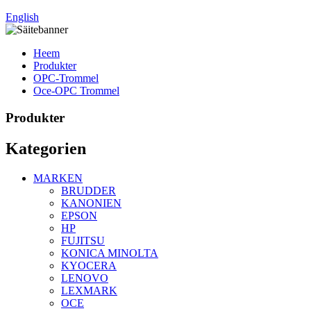
English
Heem
Produkter
OPC-Trommel
Oce-OPC Trommel
Produkter
Kategorien
MARKEN
BRUDDER
KANONIEN
EPSON
HP
FUJITSU
KONICA MINOLTA
KYOCERA
LENOVO
LEXMARK
OCE