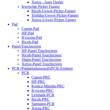
Xerox - Aner Deeler
Ieweschte Picker Fanger
Ricoh-Uewer-Picker-Fanger
Toshiba-Uewer-Picker-Fanger
Xerox-Uewer-Picker-Fanger
Pad
Canon-Pad
HP-Pad
Kyocera-Pad
Ricoh-Pad
Panel/Touchscreen
HP-Panel Touchscreen
Ricoh-Panel Touchscreen
Sharp-Panel Touchscreen
Xerox-Panel Touchscreen
PCR (Primärladungsroll)/PCR-Eenheet
PCR
Canon-PRC
HP-PRC
Konica Minolta-PRC
Kyocera-PRC
Lexmark-PCR
Ricoh-PRC
Samsung-PCR
Xerox-PRC