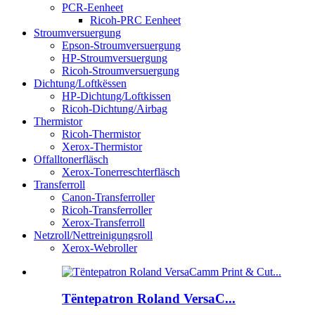
PCR-Eenheet
Ricoh-PRC Eenheet
Stroumversuergung
Epson-Stroumversuergung
HP-Stroumversuergung
Ricoh-Stroumversuergung
Dichtung/Loftkëssen
HP-Dichtung/Loftkissen
Ricoh-Dichtung/Airbag
Thermistor
Ricoh-Thermistor
Xerox-Thermistor
Offalltonerfläsch
Xerox-Tonerreschterfläsch
Transferroll
Canon-Transferroller
Ricoh-Transferroller
Xerox-Transferroll
Netzroll/Nettreinigungsroll
Xerox-Webroller
Tëntepatron Roland VersaC...