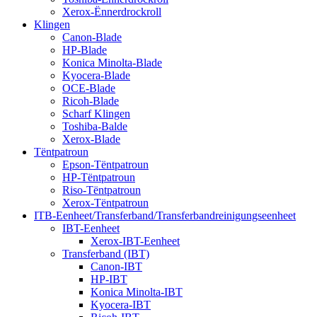
Xerox-Ënnerdrockroll
Klingen
Canon-Blade
HP-Blade
Konica Minolta-Blade
Kyocera-Blade
OCE-Blade
Ricoh-Blade
Scharf Klingen
Toshiba-Balde
Xerox-Blade
Tëntpatroun
Epson-Tëntpatroun
HP-Tëntpatroun
Riso-Tëntpatroun
Xerox-Tëntpatroun
ITB-Eenheet/Transferband/Transferbandreinigungseenheet
IBT-Eenheet
Xerox-IBT-Eenheet
Transferband (IBT)
Canon-IBT
HP-IBT
Konica Minolta-IBT
Kyocera-IBT