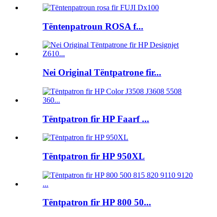
Tëntenpatroun ROSA f...
Nei Original Tëntpatrone fir...
Tëntpatron fir HP Faarf ...
Tëntpatron fir HP 950XL
Tëntpatron fir HP 800 50...