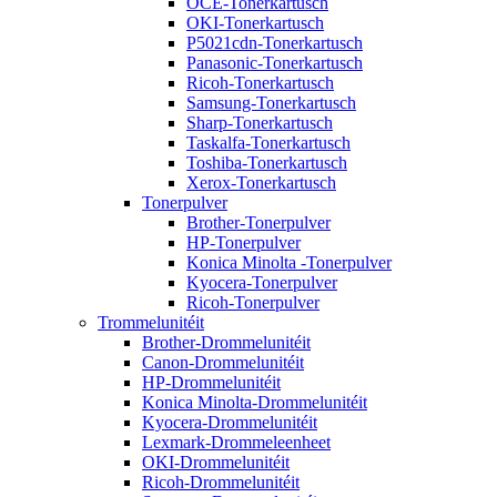
OCE-Tonerkartusch
OKI-Tonerkartusch
P5021cdn-Tonerkartusch
Panasonic-Tonerkartusch
Ricoh-Tonerkartusch
Samsung-Tonerkartusch
Sharp-Tonerkartusch
Taskalfa-Tonerkartusch
Toshiba-Tonerkartusch
Xerox-Tonerkartusch
Tonerpulver
Brother-Tonerpulver
HP-Tonerpulver
Konica Minolta -Tonerpulver
Kyocera-Tonerpulver
Ricoh-Tonerpulver
Trommelunitéit
Brother-Drommelunitéit
Canon-Drommelunitéit
HP-Drommelunitéit
Konica Minolta-Drommelunitéit
Kyocera-Drommelunitéit
Lexmark-Drommeleenheet
OKI-Drommelunitéit
Ricoh-Drommelunitéit