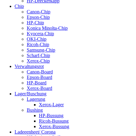
HP-Dréckerkapp
Chip
Canon-Chip
Epson-Chip
HP-Chip
Konica Minolta-Chip
Kyocera-Chip
OKI-Chip
Ricoh-Chip
Samsung-Chip
Scharf-Chip
Xerox-Chip
Verwaltungsrot
Canon-Board
Epson-Board
HP-Board
Xerox-Board
Lager/Buschung
Lagerung
Xerox-Lager
Bushing
HP-Bussung
Ricoh-Bussung
Xerox-Bussung
Ladeeenheet/ Corona