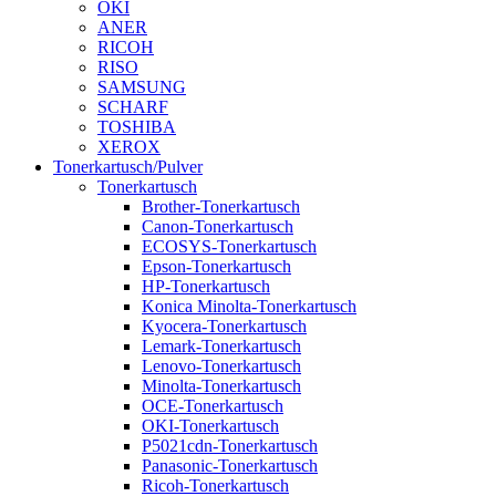
OKI
ANER
RICOH
RISO
SAMSUNG
SCHARF
TOSHIBA
XEROX
Tonerkartusch/Pulver
Tonerkartusch
Brother-Tonerkartusch
Canon-Tonerkartusch
ECOSYS-Tonerkartusch
Epson-Tonerkartusch
HP-Tonerkartusch
Konica Minolta-Tonerkartusch
Kyocera-Tonerkartusch
Lemark-Tonerkartusch
Lenovo-Tonerkartusch
Minolta-Tonerkartusch
OCE-Tonerkartusch
OKI-Tonerkartusch
P5021cdn-Tonerkartusch
Panasonic-Tonerkartusch
Ricoh-Tonerkartusch