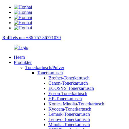
Rufft eis un: +86 757 86771039
Heem
Produkter
Tonerkartusch/Pulver
Tonerkartusch
Brother-Tonerkartusch
Canon-Tonerkartusch
ECOSYS-Tonerkartusch
Epson-Tonerkartusch
HP-Tonerkartusch
Konica Minolta-Tonerkartusch
Kyocera-Tonerkartusch
Lemark-Tonerkartusch
Lenovo-Tonerkartusch
Minolta-Tonerkartusch