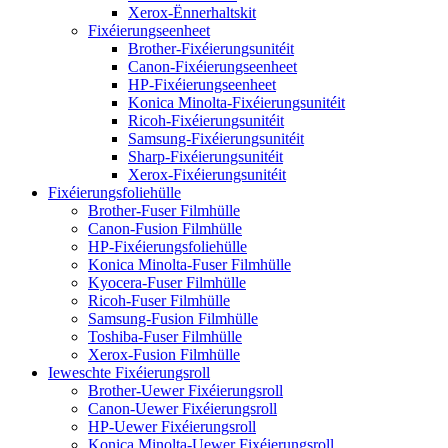
Xerox-Ënnerhaltskit
Fixéierungseenheet
Brother-Fixéierungsunitéit
Canon-Fixéierungseenheet
HP-Fixéierungseenheet
Konica Minolta-Fixéierungsunitéit
Ricoh-Fixéierungsunitéit
Samsung-Fixéierungsunitéit
Sharp-Fixéierungsunitéit
Xerox-Fixéierungsunitéit
Fixéierungsfoliehülle
Brother-Fuser Filmhülle
Canon-Fusion Filmhülle
HP-Fixéierungsfoliehülle
Konica Minolta-Fuser Filmhülle
Kyocera-Fuser Filmhülle
Ricoh-Fuser Filmhülle
Samsung-Fusion Filmhülle
Toshiba-Fuser Filmhülle
Xerox-Fusion Filmhülle
Ieweschte Fixéierungsroll
Brother-Uewer Fixéierungsroll
Canon-Uewer Fixéierungsroll
HP-Uewer Fixéierungsroll
Konica Minolta-Uewer Fixéierungsroll