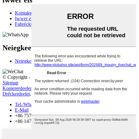
Kontaktéiert eis
Iwwer eis
Fabréckstour
Neiegkeeten
Neiegkeeten
© Copyright - 2010-2022: All Rechter reservéiert.
Hot Produkter
-
Sitemap
Kopiererdeeler
,
Büroversammlung
,
Ersatzaccessoiren
,
Büromaterial
,
Dréckerdeeler
,
Büroverbrauchsartikelen
,
Tel./Whatsapp
E-Mail
+86 757 86771039
+86 14739630203