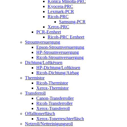
Konica Minolta-PRC
Kyocera-PRC
Lexmark-PCR
Ricoh-PRC
Samsung-PCR
Xerox-PRC
PCR-Eenheet
Ricoh-PRC Eenheet
Stroumversuergung
Epson-Stroumversuergung
HP-Stroumversuergung
Ricoh-Stroumversuergung
Dichtung/Loftkëssen
HP-Dichtung/Loftkissen
Ricoh-Dichtung/Airbag
Thermistor
Ricoh-Thermistor
Xerox-Thermistor
Transferroll
Canon-Transferroller
Ricoh-Transferroller
Xerox-Transferroll
Offalltonerfläsch
Xerox-Tonerreschterfläsch
Netzroll/Nettreinigungsroll