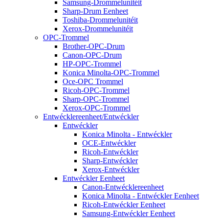
Samsung-Drommelunitéit
Sharp-Drum Eenheet
Toshiba-Drommelunitéit
Xerox-Drommelunitéit
OPC-Trommel
Brother-OPC-Drum
Canon-OPC-Drum
HP-OPC-Trommel
Konica Minolta-OPC-Trommel
Oce-OPC Trommel
Ricoh-OPC-Trommel
Sharp-OPC-Trommel
Xerox-OPC-Trommel
Entwécklereenheet/Entwéckler
Entwéckler
Konica Minolta - Entwéckler
OCE-Entwéckler
Ricoh-Entwéckler
Sharp-Entwéckler
Xerox-Entwéckler
Entwéckler Eenheet
Canon-Entwécklereenheet
Konica Minolta - Entwéckler Eenheet
Ricoh-Entwéckler Eenheet
Samsung-Entwéckler Eenheet