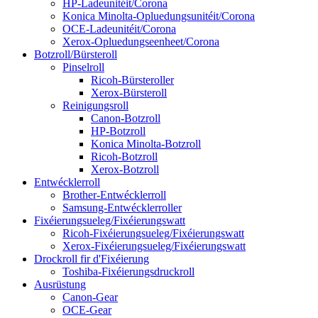
HP-Ladeunitéit/Corona
Konica Minolta-Opluedungsunitéit/Corona
OCE-Ladeunitéit/Corona
Xerox-Opluedungseenheet/Corona
Botzroll/Bürsteroll
Pinselroll
Ricoh-Bürsteroller
Xerox-Bürsteroll
Reinigungsroll
Canon-Botzroll
HP-Botzroll
Konica Minolta-Botzroll
Ricoh-Botzroll
Xerox-Botzroll
Entwécklerroll
Brother-Entwécklerroll
Samsung-Entwécklerroller
Fixéierungsueleg/Fixéierungswatt
Ricoh-Fixéierungsueleg/Fixéierungswatt
Xerox-Fixéierungsueleg/Fixéierungswatt
Drockroll fir d'Fixéierung
Toshiba-Fixéierungsdruckroll
Ausrüstung
Canon-Gear
OCE-Gear