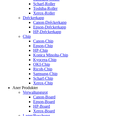
Scharf-Roller
Toshiba-Roller
Xerox-Roller
Dréckerkapp
Canon-Dréckerkapp
Epson-Dréckerkapp
HP-Dréckerkapp
Chip
Canon-Chip
Epson-Chip
HP-Chip
Konica Minolta-Chip
Kyocera-Chip
OKI-Chip
Ricoh-Chip
Samsung-Chip
Scharf-Chip
Xerox-Chip
Aner Produkter
Verwaltungsrot
Canon-Board
Epson-Board
HP-Board
Xerox-Board
Lager/Buschung