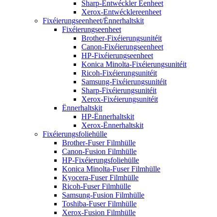
Sharp-Entwéckler Eenheet
Xerox-Entwécklereenheet
Fixéierungseenheet/Ënnerhaltskit
Fixéierungseenheet
Brother-Fixéierungsunitéit
Canon-Fixéierungseenheet
HP-Fixéierungseenheet
Konica Minolta-Fixéierungsunitéit
Ricoh-Fixéierungsunitéit
Samsung-Fixéierungsunitéit
Sharp-Fixéierungsunitéit
Xerox-Fixéierungsunitéit
Ënnerhaltskit
HP-Ënnerhaltskit
Xerox-Ënnerhaltskit
Fixéierungsfoliehülle
Brother-Fuser Filmhülle
Canon-Fusion Filmhülle
HP-Fixéierungsfoliehülle
Konica Minolta-Fuser Filmhülle
Kyocera-Fuser Filmhülle
Ricoh-Fuser Filmhülle
Samsung-Fusion Filmhülle
Toshiba-Fuser Filmhülle
Xerox-Fusion Filmhülle