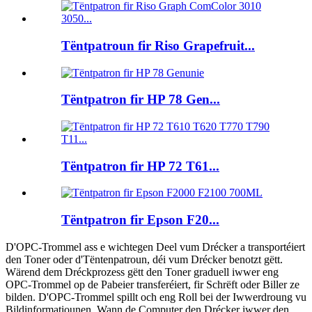
Tëntpatroun fir Riso Grapefruit...
Tëntpatron fir HP 78 Gen...
Tëntpatron fir HP 72 T61...
Tëntpatron fir Epson F20...
D'OPC-Trommel ass e wichtegen Deel vum Drécker a transportéiert
den Toner oder d'Tëntenpatroun, déi vum Drécker benotzt gëtt.
Wärend dem Dréckprozess gëtt den Toner graduell iwwer eng
OPC-Trommel op de Pabeier transferéiert, fir Schrëft oder Biller ze
bilden. D'OPC-Trommel spillt och eng Roll bei der Iwwerdroung vu
Bildinformatiounen. Wann de Computer den Drécker iwwer den