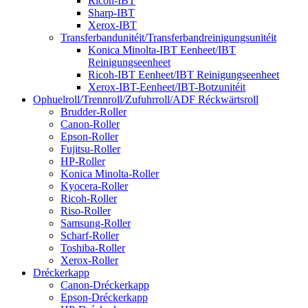
Ricoh-IBT
Sharp-IBT
Xerox-IBT
Transferbandunitéit/Transferbandreinigungsunitéit
Konica Minolta-IBT Eenheet/IBT
Reinigungseenheet
Ricoh-IBT Eenheet/IBT Reinigungseenheet
Xerox-IBT-Eenheet/IBT-Botzunitéit
Ophuelroll/Trennroll/Zufuhrroll/ADF Réckwärtsroll
Brudder-Roller
Canon-Roller
Epson-Roller
Fujitsu-Roller
HP-Roller
Konica Minolta-Roller
Kyocera-Roller
Ricoh-Roller
Riso-Roller
Samsung-Roller
Scharf-Roller
Toshiba-Roller
Xerox-Roller
Dréckerkapp
Canon-Dréckerkapp
Epson-Dréckerkapp