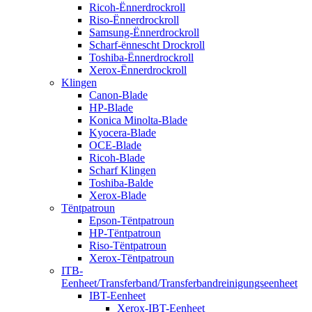
Ricoh-Ënnerdrockroll
Riso-Ënnerdrockroll
Samsung-Ënnerdrockroll
Scharf-ënnescht Drockroll
Toshiba-Ënnerdrockroll
Xerox-Ënnerdrockroll
Klingen
Canon-Blade
HP-Blade
Konica Minolta-Blade
Kyocera-Blade
OCE-Blade
Ricoh-Blade
Scharf Klingen
Toshiba-Balde
Xerox-Blade
Tëntpatroun
Epson-Tëntpatroun
HP-Tëntpatroun
Riso-Tëntpatroun
Xerox-Tëntpatroun
ITB-
Eenheet/Transferband/Transferbandreinigungseenheet
IBT-Eenheet
Xerox-IBT-Eenheet