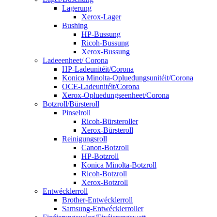
Lagerung
Xerox-Lager
Bushing
HP-Bussung
Ricoh-Bussung
Xerox-Bussung
Ladeeenheet/ Corona
HP-Ladeunitéit/Corona
Konica Minolta-Opluedungsunitéit/Corona
OCE-Ladeunitéit/Corona
Xerox-Opluedungseenheet/Corona
Botzroll/Bürsteroll
Pinselroll
Ricoh-Bürsteroller
Xerox-Bürsteroll
Reinigungsroll
Canon-Botzroll
HP-Botzroll
Konica Minolta-Botzroll
Ricoh-Botzroll
Xerox-Botzroll
Entwécklerroll
Brother-Entwécklerroll
Samsung-Entwécklerroller