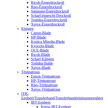
Ricoh-Ënnerdrockroll
Riso-Ënnerdrockroll
Samsung-Ënnerdrockroll
Scharf-ënnescht Drockroll
Toshiba-Ënnerdrockroll
Xerox-Ënnerdrockroll
Klingen
Canon-Blade
HP-Blade
Konica Minolta-Blade
Kyocera-Blade
OCE-Blade
Ricoh-Blade
Scharf Klingen
Toshiba-Balde
Xerox-Blade
Tëntpatroun
Epson-Tëntpatroun
HP-Tëntpatroun
Riso-Tëntpatroun
Xerox-Tëntpatroun
ITB-
Eenheet/Transferband/Transferbandreinigungseenheet
IBT-Eenheet
Xerox-IBT-Eenheet