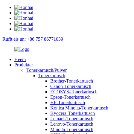
Rufft eis un: +86 757 86771039
Heem
Produkter
Tonerkartusch/Pulver
Tonerkartusch
Brother-Tonerkartusch
Canon-Tonerkartusch
ECOSYS-Tonerkartusch
Epson-Tonerkartusch
HP-Tonerkartusch
Konica Minolta-Tonerkartusch
Kyocera-Tonerkartusch
Lemark-Tonerkartusch
Lenovo-Tonerkartusch
Minolta-Tonerkartusch