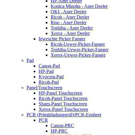
HP-Aner Deeler
Konica Minolta - Aner Deeler
OKI - Aner Deeler
Ricoh - Aner Deeler
Riso - Aner Deeler
Toshiba - Aner Deeler
Xerox - Aner Deeler
Ieweschte Picker Fanger
Ricoh-Uewer-Picker-Fanger
Toshiba-Uewer-Picker-Fanger
Xerox-Uewer-Picker-Fanger
Pad
Canon-Pad
HP-Pad
Kyocera-Pad
Ricoh-Pad
Panel/Touchscreen
HP-Panel Touchscreen
Ricoh-Panel Touchscreen
Sharp-Panel Touchscreen
Xerox-Panel Touchscreen
PCR (Primärladungsroll)/PCR-Eenheet
PCR
Canon-PRC
HP-PRC