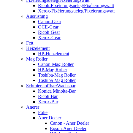
Fixéierungsueleg/Fixéierungswatt
Ricoh-Fixéierungsueleg/Fixéierungswatt
Xerox-Fixéierungsueleg/Fixéierungswatt
Ausrüstung
Canon-Gear
OCE-Gear
Ricoh-Gear
Xerox-Gear
Fett
Heizelement
HP-Heizelement
Mag Roller
Canon-Mag-Roller
HP-Mag Roller
Toshiba-Mag Roller
Toshiba-Mag Roller
Schmierstoffbar/Wachsbar
Konica Minolta-Bar
Ricoh-Bar
Xerox-Bar
Anerer
Folie
Aner Deeler
Canon - Aner Deeler
Epson-Aner Deeler