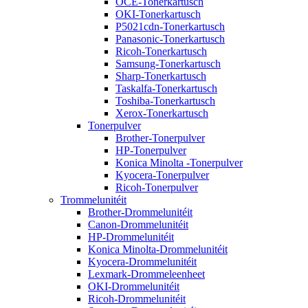
OCE-Tonerkartusch
OKI-Tonerkartusch
P5021cdn-Tonerkartusch
Panasonic-Tonerkartusch
Ricoh-Tonerkartusch
Samsung-Tonerkartusch
Sharp-Tonerkartusch
Taskalfa-Tonerkartusch
Toshiba-Tonerkartusch
Xerox-Tonerkartusch
Tonerpulver
Brother-Tonerpulver
HP-Tonerpulver
Konica Minolta -Tonerpulver
Kyocera-Tonerpulver
Ricoh-Tonerpulver
Trommelunitéit
Brother-Drommelunitéit
Canon-Drommelunitéit
HP-Drommelunitéit
Konica Minolta-Drommelunitéit
Kyocera-Drommelunitéit
Lexmark-Drommeleenheet
OKI-Drommelunitéit
Ricoh-Drommelunitéit