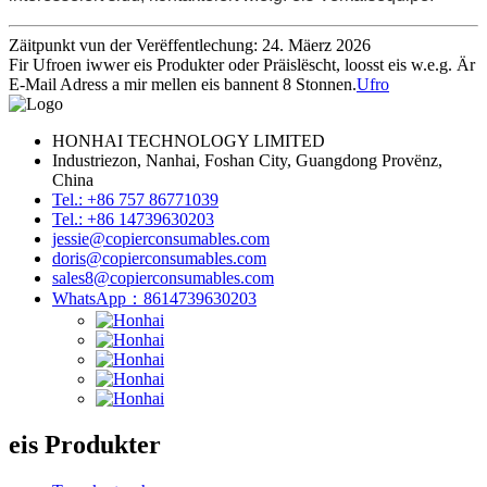
Zäitpunkt vun der Verëffentlechung: 24. Mäerz 2026
Fir Ufroen iwwer eis Produkter oder Präislëscht, loosst eis w.e.g. Är
E-Mail Adress a mir mellen eis bannent 8 Stonnen.
Ufro
HONHAI TECHNOLOGY LIMITED
Industriezon, Nanhai, Foshan City, Guangdong Provënz,
China
Tel.: +86 757 86771039
Tel.: +86 14739630203
jessie@copierconsumables.com
doris@copierconsumables.com
sales8@copierconsumables.com
WhatsApp：8614739630203
eis Produkter