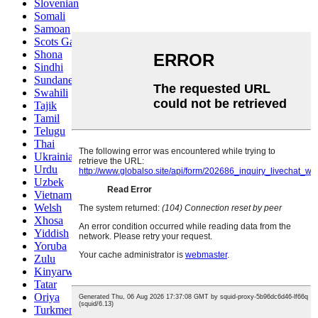
Slovenian
Somali
Samoan
Scots Gaelic
Shona
Sindhi
Sundanese
Swahili
Tajik
Tamil
Telugu
Thai
Ukrainian
Urdu
Uzbek
Vietnamese
Welsh
Xhosa
Yiddish
Yoruba
Zulu
Kinyarwanda
Tatar
Oriya
Turkmen