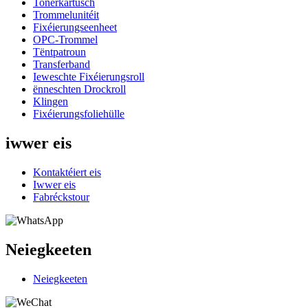
Tonerkartusch
Trommelunitéit
Fixéierungseenheet
OPC-Trommel
Tëntpatroun
Transferband
Ieweschte Fixéierungsroll
ënneschten Drockroll
Klingen
Fixéierungsfoliehülle
iwwer eis
Kontaktéiert eis
Iwwer eis
Fabréckstour
Neiegkeeten
Neiegkeeten