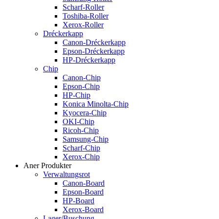
Scharf-Roller
Toshiba-Roller
Xerox-Roller
Dréckerkapp
Canon-Dréckerkapp
Epson-Dréckerkapp
HP-Dréckerkapp
Chip
Canon-Chip
Epson-Chip
HP-Chip
Konica Minolta-Chip
Kyocera-Chip
OKI-Chip
Ricoh-Chip
Samsung-Chip
Scharf-Chip
Xerox-Chip
Aner Produkter
Verwaltungsrot
Canon-Board
Epson-Board
HP-Board
Xerox-Board
Lager/Buschung