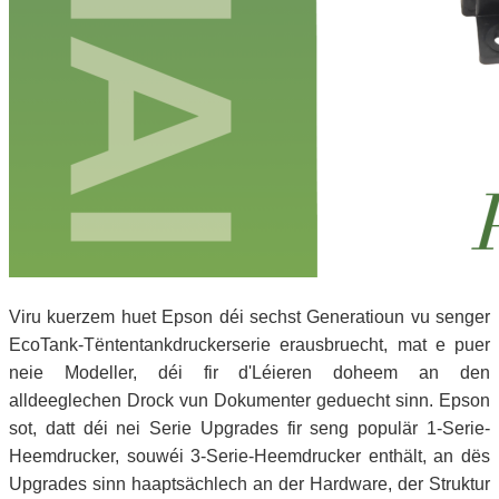
Viru kuerzem huet Epson déi sechst Generatioun vu senger
EcoTank-Tëntentankdruckerserie erausbruecht, mat e puer
neie Modeller, déi fir d'Léieren doheem an den
alldeeglechen Drock vun Dokumenter geduecht sinn. Epson
sot, datt déi nei Serie Upgrades fir seng populär 1-Serie-
Heemdrucker, souwéi 3-Serie-Heemdrucker enthält, an dës
Upgrades sinn haaptsächlech an der Hardware, der Struktur