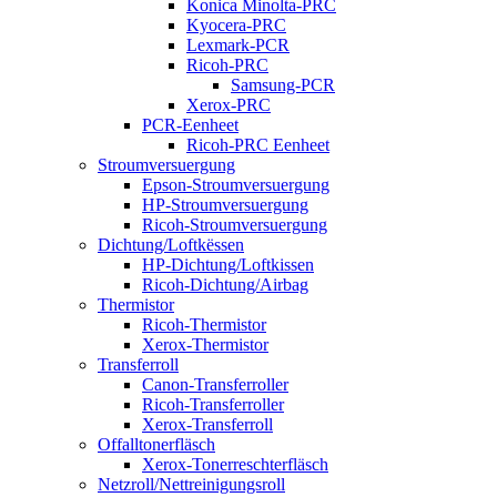
Konica Minolta-PRC
Kyocera-PRC
Lexmark-PCR
Ricoh-PRC
Samsung-PCR
Xerox-PRC
PCR-Eenheet
Ricoh-PRC Eenheet
Stroumversuergung
Epson-Stroumversuergung
HP-Stroumversuergung
Ricoh-Stroumversuergung
Dichtung/Loftkëssen
HP-Dichtung/Loftkissen
Ricoh-Dichtung/Airbag
Thermistor
Ricoh-Thermistor
Xerox-Thermistor
Transferroll
Canon-Transferroller
Ricoh-Transferroller
Xerox-Transferroll
Offalltonerfläsch
Xerox-Tonerreschterfläsch
Netzroll/Nettreinigungsroll