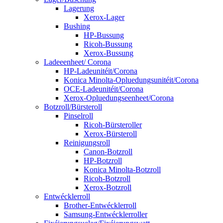
Lagerung
Xerox-Lager
Bushing
HP-Bussung
Ricoh-Bussung
Xerox-Bussung
Ladeeenheet/ Corona
HP-Ladeunitéit/Corona
Konica Minolta-Opluedungsunitéit/Corona
OCE-Ladeunitéit/Corona
Xerox-Opluedungseenheet/Corona
Botzroll/Bürsteroll
Pinselroll
Ricoh-Bürsteroller
Xerox-Bürsteroll
Reinigungsroll
Canon-Botzroll
HP-Botzroll
Konica Minolta-Botzroll
Ricoh-Botzroll
Xerox-Botzroll
Entwécklerroll
Brother-Entwécklerroll
Samsung-Entwécklerroller