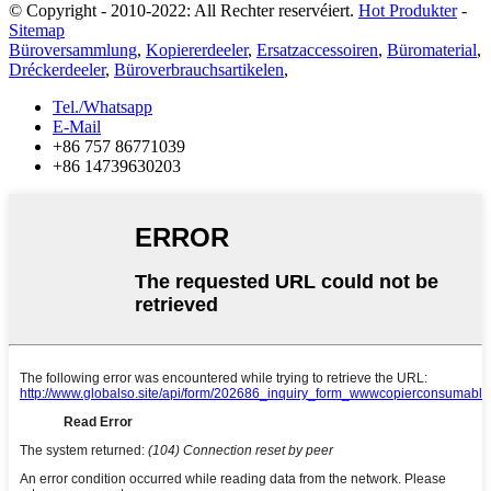
© Copyright - 2010-2022: All Rechter reservéiert.
Hot Produkter
-
Sitemap
Büroversammlung
,
Kopiererdeeler
,
Ersatzaccessoiren
,
Büromaterial
,
Dréckerdeeler
,
Büroverbrauchsartikelen
,
Tel./Whatsapp
E-Mail
+86 757 86771039
+86 14739630203