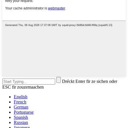
Dréckt Enter fir ze sichen oder
ESC fir zouzemaachen
English
French
German
Portuguese
Spanish
Russian
Japanese