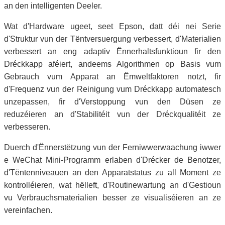
an den intelligenten Deeler.
Wat d'Hardware ugeet, seet Epson, datt déi nei Serie
d'Struktur vun der Tëntversuergung verbessert, d'Materialien
verbessert an eng adaptiv Ënnerhaltsfunktioun fir den
Dréckkapp aféiert, andeems Algorithmen op Basis vum
Gebrauch vum Apparat an Ëmweltfaktoren notzt, fir
d'Frequenz vun der Reinigung vum Dréckkapp automatesch
unzepassen, fir d'Verstoppung vun den Düsen ze
reduzéieren an d'Stabilitéit vun der Dréckqualitéit ze
verbesseren.
Duerch d'Ënnerstëtzung vun der Ferniwwerwaachung iwwer
e WeChat Mini-Programm erlaben d'Drécker de Benotzer,
d'Tëntenniveauen an den Apparatstatus zu all Moment ze
kontrolléieren, wat hëlleft, d'Routinewartung an d'Gestioun
vu Verbrauchsmaterialien besser ze visualiséieren an ze
vereinfachen.