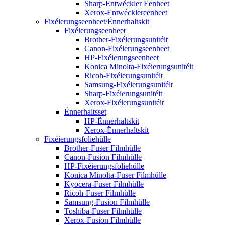
Sharp-Entwéckler Eenheet
Xerox-Entwécklereenheet
Fixéierungseenheet/Ënnerhaltskit
Fixéierungseenheet
Brother-Fixéierungsunitéit
Canon-Fixéierungseenheet
HP-Fixéierungseenheet
Konica Minolta-Fixéierungsunitéit
Ricoh-Fixéierungsunitéit
Samsung-Fixéierungsunitéit
Sharp-Fixéierungsunitéit
Xerox-Fixéierungsunitéit
Ënnerhaltsset
HP-Ënnerhaltskit
Xerox-Ënnerhaltskit
Fixéierungsfoliehülle
Brother-Fuser Filmhülle
Canon-Fusion Filmhülle
HP-Fixéierungsfoliehülle
Konica Minolta-Fuser Filmhülle
Kyocera-Fuser Filmhülle
Ricoh-Fuser Filmhülle
Samsung-Fusion Filmhülle
Toshiba-Fuser Filmhülle
Xerox-Fusion Filmhülle