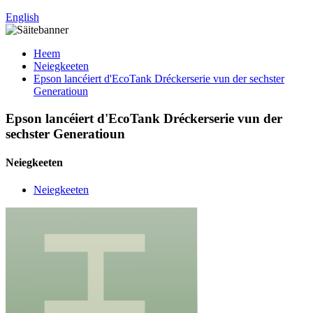
English
Heem
Neiegkeeten
Epson lancéiert d'EcoTank Dréckerserie vun der sechster
Generatioun
Epson lancéiert d'EcoTank Dréckerserie vun der
sechster Generatioun
Neiegkeeten
Neiegkeeten