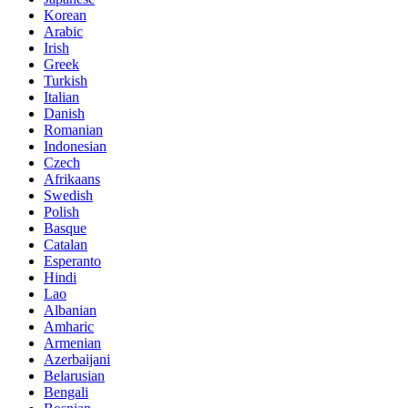
Korean
Arabic
Irish
Greek
Turkish
Italian
Danish
Romanian
Indonesian
Czech
Afrikaans
Swedish
Polish
Basque
Catalan
Esperanto
Hindi
Lao
Albanian
Amharic
Armenian
Azerbaijani
Belarusian
Bengali