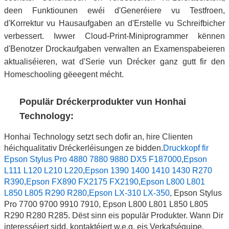
deen Funktiounen ewéi d'Generéiere vu Testfroen,
d'Korrektur vu Hausaufgaben an d'Erstelle vu Schreifbicher
verbessert. Iwwer Cloud-Print-Miniprogrammer kënnen
d'Benotzer Drockaufgaben verwalten an Examenspabeieren
aktualiséieren, wat d'Serie vun Drécker ganz gutt fir den
Homeschooling gëeegent mécht.
Populär Dréckerprodukter vun Honhai
Technology:
Honhai Technology setzt sech dofir an, hire Clienten
héichqualitativ Dréckerléisungen ze bidden.
Druckkopf fir
Epson Stylus Pro 4880 7880 9880 DX5 F187000
,
Epson
L111 L120 L210 L220
,
Epson 1390 1400 1410 1430 R270
R390
,
Epson FX890 FX2175 FX2190
,
Epson L800 L801
L850 L805 R290 R280
,
Epson LX-310 LX-350
, Epson Stylus
Pro 7700 9700 9910 7910, Epson L800 L801 L850 L805
R290 R280 R285. Dëst sinn eis populär Produkter. Wann Dir
interesséiert sidd, kontaktéiert w.e.g. eis Verkafséquipe.