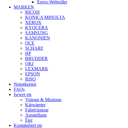
Xerox-Webroller
MARKEN
RICOH
KONICA MINOLTA
XEROX
KYOCERA
SAMSUNG
KANONIEN
OCE
SCHARF
HP
BRUDDER
OKI
LEXMARK
EPSON
RISO
Neiegkeeten
FAQs
Iwwer eis
Visioun & Missioun
Kärwäerter
Fabréckstour
Ausstellung
Éier
Kontaktéiert eis