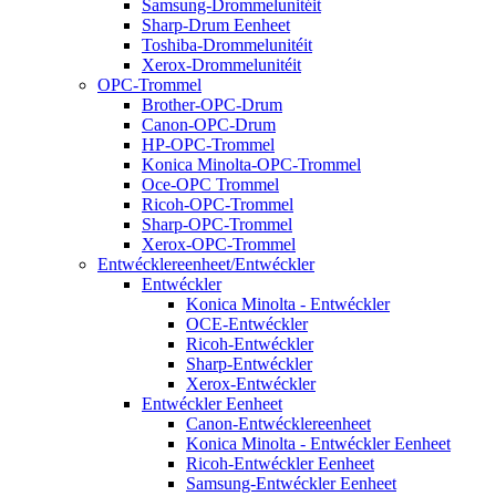
Samsung-Drommelunitéit
Sharp-Drum Eenheet
Toshiba-Drommelunitéit
Xerox-Drommelunitéit
OPC-Trommel
Brother-OPC-Drum
Canon-OPC-Drum
HP-OPC-Trommel
Konica Minolta-OPC-Trommel
Oce-OPC Trommel
Ricoh-OPC-Trommel
Sharp-OPC-Trommel
Xerox-OPC-Trommel
Entwécklereenheet/Entwéckler
Entwéckler
Konica Minolta - Entwéckler
OCE-Entwéckler
Ricoh-Entwéckler
Sharp-Entwéckler
Xerox-Entwéckler
Entwéckler Eenheet
Canon-Entwécklereenheet
Konica Minolta - Entwéckler Eenheet
Ricoh-Entwéckler Eenheet
Samsung-Entwéckler Eenheet