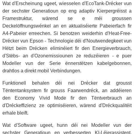
Wat d'Erscheinung ugeet, wiesselen d'EcoTank-Drécker vun
der sechster Generatioun op eng adaptiv Kierpergréisst a
Framestruktur, wärend se e méi groussen
Deckelöffnungswénkel an en aktualiséierte Pabeierfach fir
A4-Pabeier erreechen. Si benotzen weiderhin d'Heat-Free-
Drécker vun Epson - Technologie déi d'Noutwendegkeet vun
Hëtzt beim Drécken eliminéiert fir den Energieverbrauch,
d'Stëbs- an d'Ozonemissiounen ze reduzéieren - e puer
Modeller vun der Serie ënnerstëtzen kabelgebonnen,
drahtlos a direkt mobil Verbindungen.
Funktionell behalen déi nei Drécker dat grousst
Tëntentanksystem fir grouss Faarwendréck, an addéieren
den Economy Vivid Mode fir den Tëntverbrauch an
d'Dréckeffizienz ze optimiséieren, wärend d'Dréckqualitéit
erhale bleift.
Wat d'Software ugeet, hunn déi nei Modeller vun der
sechster Generatioun en verbesserten KI-Léierassistent,